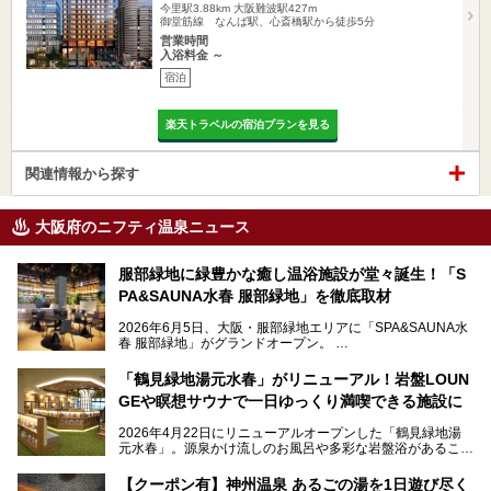
今里駅3.88km
大阪難波駅427m
御堂筋線 なんば駅、心斎橋駅から徒歩5分
営業時間
入浴料金 ～
宿泊
楽天トラベルの宿泊プランを見る
関連情報から探す
大阪府のニフティ温泉ニュース
服部緑地に緑豊かな癒し温浴施設が堂々誕生！「S
PA&SAUNA水春 服部緑地」を徹底取材
2026年6月5日、大阪・服部緑地エリアに「SPA&SAUNA水
春 服部緑地」がグランドオープン。
当初の計画から約5年の時を経て誕生した本施設は、温泉・
「鶴見緑地湯元水春」がリニューアル！岩盤LOUN
サウナ・岩盤浴・フィットネス・ラウンジ・レストランなど
GEや瞑想サウナで一日ゆっくり満喫できる施設に
を融合した、これまでの“水春”のイメージをさらに進化させ
た大型ウェルネス施設です。
2026年4月22日にリニューアルオープンした「鶴見緑地湯
元水春」。源泉かけ流しのお風呂や多彩な岩盤浴があること
今回はオープン前の内覧会に参加し、館内のこだわりポイン
で人気の施設ですが、リニューアルを経てこれまで以上
トを徹底取材してきました。
に“一日中くつろげる場所”としてパワーアップしています。
サウナー注目の3種のサウナや160cmの深水風呂、没入感の
【クーポン有】神州温泉 あるごの湯を1日遊び尽く