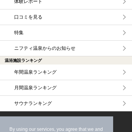
体験レポート
口コミを見る
特集
ニフティ温泉からのお知らせ
温浴施設ランキング
年間温泉ランキング
月間温泉ランキング
サウナランキング
ニフティ温泉公式アカウントをフォローして
おトク情報やクーポン情報を受け取ろう
By using our services, you agree that we and