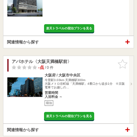
楽天トラベルの宿泊プランを見る
関連情報から探す
アパホテル〈大阪天満橋駅前〉
お気に入
りに追加
-点
/ 0 件
大阪府 / 大阪市中央区
今里駅3.03km
天満橋駅300m
大阪メトロ谷町線「天満橋駅」4番口から徒歩1分 ※京阪
電車でお越しの…
営業時間
入浴料金 ～
宿泊
楽天トラベルの宿泊プランを見る
関連情報から探す