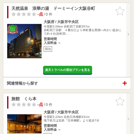
天然温泉 浪華の湯 ドーミーイン大阪谷町
お気に入
りに追加
-点
/ 0 件
大阪府 / 大阪市中央区
今里駅3.06km
谷町四丁目駅357m
谷町四丁目駅 ４番出口より本町通を西側へ向かい徒歩に
て約４分(谷町四…
営業時間
入浴料金 ～
宿泊
楽天トラベルの宿泊プランを見る
関連情報から探す
旅館 くら本
お気に入
りに追加
-点
/ 0 件
大阪府 / 大阪市中央区
今里駅3.22km
近鉄日本橋駅431m
地下鉄又は近鉄『日本橋駅』より徒歩7分
営業時間
入浴料金 ～