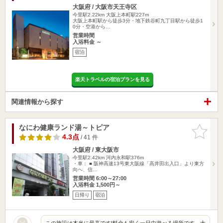
大阪府 / 大阪市天王寺区
今里駅2.22km
大阪上本町駅227m
大阪上本町駅から徒歩3分・地下鉄谷町九丁目駅から徒歩1
0分・空港から…
営業時間
入浴料金 ～
宿泊
楽天トラベルの宿泊プランを見る
関連情報から探す
なにわ健康ランド湯～トピア
お気に入
りに追加
4.3点
/ 41 件
大阪府 / 東大阪市
今里駅2.42km
河内永和駅376m
・車： ■ 阪神高速13号東大阪線「高井田出入口」より東方
向へ、信…
営業時間 6:00～27:00
入浴料金 1,500円～
日帰り
宿泊
この施設は本当に最高です!料金も安く一日中遊べる場所です。大