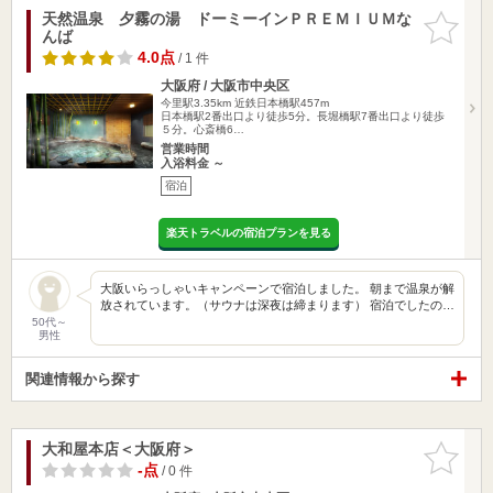
天然温泉 夕霧の湯 ドーミーインＰＲＥＭＩＵＭな
お気に入
んば
りに追加
4.0点
/ 1 件
大阪府 / 大阪市中央区
今里駅3.35km
近鉄日本橋駅457m
日本橋駅2番出口より徒歩5分。長堀橋駅7番出口より徒歩
５分。心斎橋6…
営業時間
入浴料金 ～
宿泊
楽天トラベルの宿泊プランを見る
大阪いらっしゃいキャンペーンで宿泊しました。 朝まで温泉が解
放されています。（サウナは深夜は締まります） 宿泊でしたの…
50代～
男性
関連情報から探す
大和屋本店＜大阪府＞
お気に入
りに追加
-点
/ 0 件