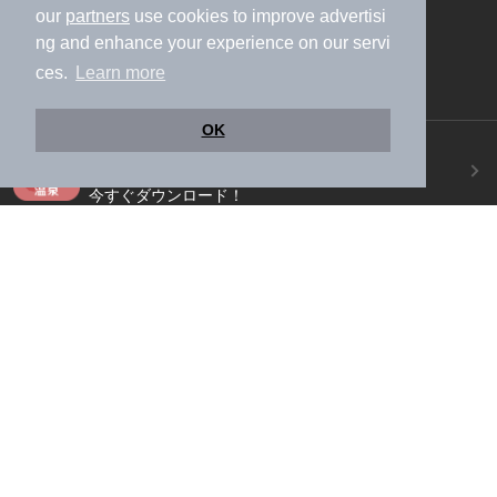
our
partners
use cookies to improve advertisi
ng and enhance your experience on our servi
ces.
Learn more
OK
ニフティ温泉アプリ
地図から温泉検索！お得な限定クーポンも！
今すぐダウンロード！
ご意見ご要望 ・お問い合わせ
施設データの新規追加や修正依頼もこちらから
スマートフォン
/
PC
加盟店募集（資料請求）
広告出稿のご案内
利用規約
ライフスタイルMEMBERS+規約
特定商取引法に基づく表記
ヘルプ
採用情報
運営会社
個人情報保護ポリシー
©NIFTY Lifestyle Co., Ltd.