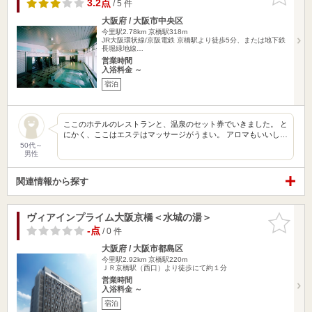
りに追加
3.2点
/ 5 件
大阪府 / 大阪市中央区
今里駅2.78km
京橋駅318m
JR大阪環状線/京阪電鉄 京橋駅より徒歩5分、または地下鉄
長堀緑地線…
営業時間
入浴料金 ～
宿泊
ここのホテルのレストランと、温泉のセット券でいきました。 と
にかく、ここはエステはマッサージがうまい。 アロマもいいし…
50代～
男性
関連情報から探す
ヴィアインプライム大阪京橋＜水城の湯＞
お気に入
りに追加
-点
/ 0 件
大阪府 / 大阪市都島区
今里駅2.92km
京橋駅220m
ＪＲ京橋駅（西口）より徒歩にて約１分
営業時間
入浴料金 ～
宿泊