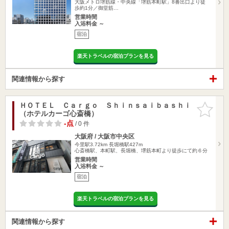
大阪メトロ堺筋線・中央線「堺筋本町駅」8番出口より徒
歩約1分／御堂筋…
営業時間
入浴料金 ～
宿泊
楽天トラベルの宿泊プランを見る
関連情報から探す
ＨＯＴＥＬ Ｃａｒｇｏ Ｓｈｉｎｓａｉｂａｓｈｉ
お気に入
（ホテルカーゴ心斎橋）
りに追加
-点
/ 0 件
大阪府 / 大阪市中央区
今里駅3.72km
長堀橋駅427m
心斎橋駅、本町駅、長堀橋、堺筋本町より徒歩にて約６分
営業時間
入浴料金 ～
宿泊
楽天トラベルの宿泊プランを見る
関連情報から探す