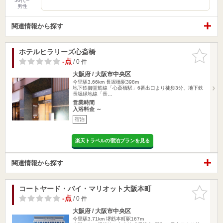
50代～
男性
関連情報から探す
ホテルヒラリーズ心斎橋
お気に入
りに追加
-点
/ 0 件
大阪府 / 大阪市中央区
今里駅3.66km
長堀橋駅398m
地下鉄御堂筋線「心斎橋駅」6番出口より徒歩3分、地下鉄
長堀緑地線「長…
営業時間
入浴料金 ～
宿泊
楽天トラベルの宿泊プランを見る
関連情報から探す
コートヤード・バイ・マリオット大阪本町
お気に入
りに追加
-点
/ 0 件
大阪府 / 大阪市中央区
今里駅3.71km
堺筋本町駅167m