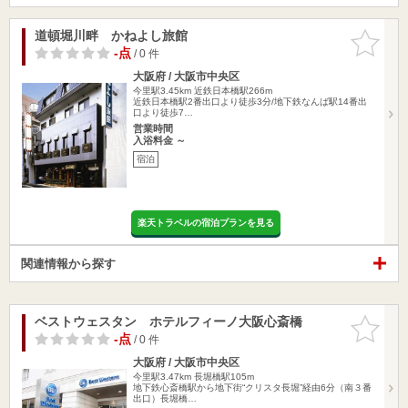
道頓堀川畔 かねよし旅館
お気に入
りに追加
-点
/ 0 件
大阪府 / 大阪市中央区
今里駅3.45km
近鉄日本橋駅266m
近鉄日本橋駅2番出口より徒歩3分/地下鉄なんば駅14番出
口より徒歩7…
営業時間
入浴料金 ～
宿泊
楽天トラベルの宿泊プランを見る
関連情報から探す
ベストウェスタン ホテルフィーノ大阪心斎橋
お気に入
りに追加
-点
/ 0 件
大阪府 / 大阪市中央区
今里駅3.47km
長堀橋駅105m
地下鉄心斎橋駅から地下街“クリスタ長堀”経由6分（南３番
出口）長堀橋…