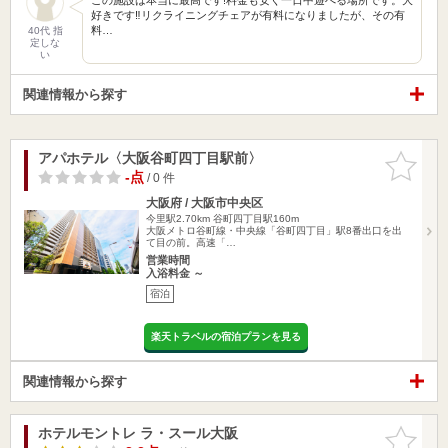
好きです‼︎リクライニングチェアが有料になりましたが、その有
料…
40代 指
定しな
い
関連情報から探す
アパホテル〈大阪谷町四丁目駅前〉
お気に入
りに追加
-点
/ 0 件
大阪府 / 大阪市中央区
今里駅2.70km
谷町四丁目駅160m
大阪メトロ谷町線・中央線「谷町四丁目」駅8番出口を出
て目の前。高速「…
営業時間
入浴料金 ～
宿泊
楽天トラベルの宿泊プランを見る
関連情報から探す
ホテルモントレ ラ・スール大阪
お気に入