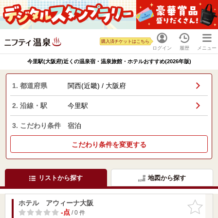
購入済チケットはこちら
ログイン
履歴
メニュー
今里駅(大阪府)近くの温泉宿・温泉旅館・ホテルおすすめ(2026年版)
1. 都道府県
関西(近畿) / 大阪府
2. 沿線・駅
今里駅
3. こだわり条件
宿泊
こだわり条件を変更する
リストから探す
地図から探す
ホテル アウィーナ大阪
お気に入
りに追加
-点
/ 0 件