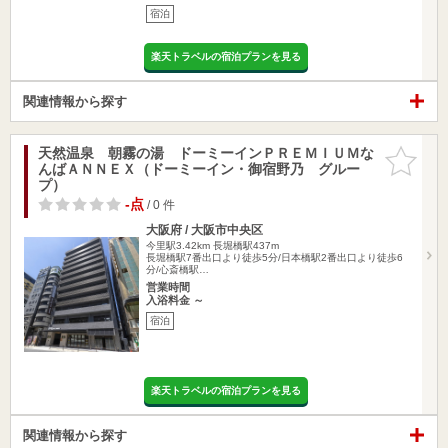
宿泊
楽天トラベルの宿泊プランを見る
関連情報から探す
天然温泉 朝霧の湯 ドーミーインＰＲＥＭＩＵＭな
お気に入
んばＡＮＮＥＸ（ドーミーイン・御宿野乃 グルー
りに追加
プ）
-点
/ 0 件
大阪府 / 大阪市中央区
今里駅3.42km
長堀橋駅437m
長堀橋駅7番出口より徒歩5分/日本橋駅2番出口より徒歩6
分/心斎橋駅…
営業時間
入浴料金 ～
宿泊
楽天トラベルの宿泊プランを見る
関連情報から探す