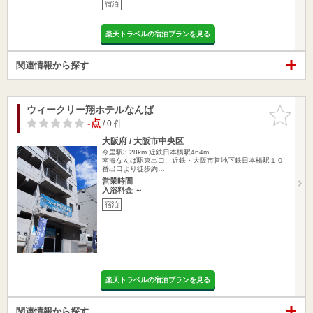
宿泊
楽天トラベルの宿泊プランを見る
関連情報から探す
ウィークリー翔ホテルなんば
お気に入
りに追加
-点
/ 0 件
大阪府 / 大阪市中央区
今里駅3.28km
近鉄日本橋駅464m
南海なんば駅東出口、近鉄・大阪市営地下鉄日本橋駅１０
番出口より徒歩約…
営業時間
入浴料金 ～
宿泊
楽天トラベルの宿泊プランを見る
関連情報から探す