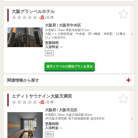
大阪グランベルホテル
お気に入
りに追加
-点
/ 0 件
大阪府 / 大阪市中央区
今里駅3.74km
堺筋本町駅371m
大阪メトロ御堂筋線・中央線・四つ橋線「本町駅」12番出
口より徒歩5分…
営業時間
入浴料金 ～
宿泊
楽天トラベルの宿泊プランを見る
関連情報から探す
エディトサウナイン大阪天満宮
お気に入
りに追加
-点
/ 0 件
大阪府 / 大阪市北区
今里駅3.78km
大阪天満宮駅304m
JR大阪天満宮駅 地下鉄南森町駅 徒歩約5分
営業時間
入浴料金 ～
宿泊