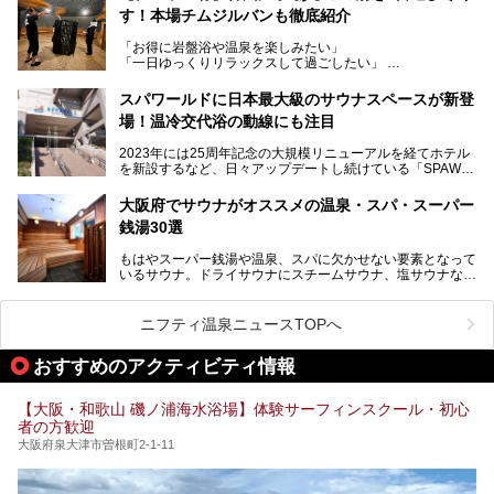
高い岩盤浴エリア、日本最大の台数を誇る最新AIフィットネ
す！本場チムジルバンも徹底紹介
今回のリニューアルでは、新たに登場した瞑想サウナをはじ
スマシンなど、見どころ満載の館内を詳しくご紹介します。
め、岩盤浴エリアや休憩スペースの充実、レストランなど、
「お得に岩盤浴や温泉を楽しみたい」
見どころが盛りだくさん。日常の疲れを癒やしたい方はもち
「一日ゆっくりリラックスして過ごしたい」
ろん、休日にゆったり過ごしたい方にもぴったりの内容とな
そんな方におすすめなのが、クーポンを使ってお得に長時間
っています。
利用できる「神州温泉 あるごの湯」です。
スパワールドに日本最大級のサウナスペースが新登
本記事では、そんなリニューアル後の注目ポイントを詳しく
場！温冷交代浴の動線にも注目
あるごの湯は、大阪府豊中市にある日帰り温浴施設で、阪急
紹介します。これから「鶴見緑地湯元水春」に訪れる方や、
宝塚線「三国駅」から徒歩約10分とアクセスも良好です。
より満足度の高い過ごし方をしたい方はぜひお読みくださ
2023年には25周年記念の大規模リニューアルを経てホテル
チムジルバン（岩盤浴）を中心に、発汗・リラックス・漫画
い。
を新設するなど、日々アップデートし続けている「SPAWO
タイムまで満喫できる長時間滞在型の施設なので、一日中ゆ
RLD HOTEL＆RESORT」（以下スパワールド）。
ったりと過ごしたいときにおすすめ。大うちわやタオルによ
そんなスパワールドが2025年11月15日（土）に、新たな浴
る迫力ある熱波パフォーマンスも毎日行われており、“とと
大阪府でサウナがオススメの温泉・スパ・スーパー
室や日本最大級140人収容の大規模サウナを携えてリニュー
のう”体験をしっかり楽しめるのもポイントです。
銭湯30選
アルオープン！浴室である4F・6Fそれぞれにリニューアル
が施されており、その総工費はなんと13.5億円！
さらに館内でくつろぐだけでなく、隣接するビルにはカラオ
もはやスーパー銭湯や温泉、スパに欠かせない要素となって
大規模リニューアルの全容を確認すべく、リニューアルプレ
ケやボウリングといった遊び場もあり、友人同士やカップル
いるサウナ。ドライサウナにスチームサウナ、塩サウナな
オープンイベントに行ってきました！今回はそのリニューア
で“遊び+癒し”の一日を過ごすのにもぴったり。
ど、いくつか異なるタイプが楽しめたり、水風呂や外気浴ス
ル部分の概要をお届けします。
ペース、ロウリュウなど、心ゆくまで楽しむためのサービス
今回は、あるごの湯を訪問し、チムジルバンやお風呂、食事
が充実した施設も多くみられます。
ニフティ温泉ニュースTOPへ
処にいたるまで魅力をたっぷり堪能してきたので、その全容
を詳しく紹介します！
今回はそんなサウナにこだわった、大阪府内のオススメ温
おすすめのアクティビティ情報
泉・銭湯・スパを30件紹介したいと思います！
【大阪・和歌山 磯ノ浦海水浴場】体験サーフィンスクール・初心
者の方歓迎
大阪府泉大津市曽根町2-1-11