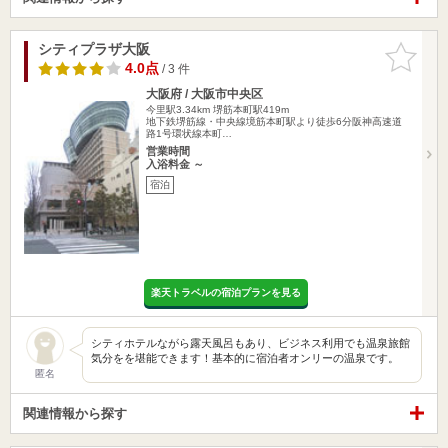
シティプラザ大阪
お気に入
りに追加
4.0点
/ 3 件
大阪府 / 大阪市中央区
今里駅3.34km
堺筋本町駅419m
地下鉄堺筋線・中央線境筋本町駅より徒歩6分阪神高速道
路1号環状線本町…
営業時間
入浴料金 ～
宿泊
楽天トラベルの宿泊プランを見る
シティホテルながら露天風呂もあり、ビジネス利用でも温泉旅館
気分をを堪能できます！基本的に宿泊者オンリーの温泉です。
匿名
関連情報から探す