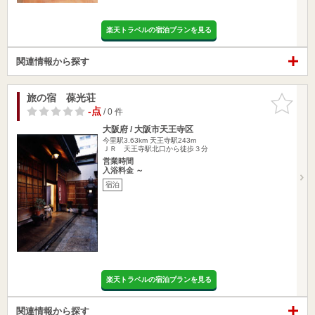
楽天トラベルの宿泊プランを見る
関連情報から探す
旅の宿 葆光荘
お気に入
りに追加
-点
/ 0 件
大阪府 / 大阪市天王寺区
今里駅3.63km
天王寺駅243m
ＪＲ 天王寺駅北口から徒歩３分
営業時間
入浴料金 ～
宿泊
楽天トラベルの宿泊プランを見る
関連情報から探す