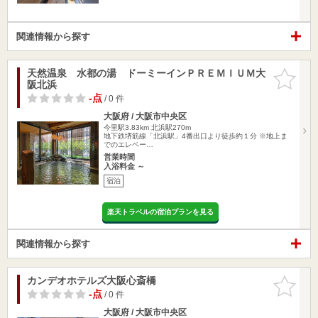
関連情報から探す
天然温泉 水都の湯 ドーミーインＰＲＥＭＩＵＭ大
お気に入
阪北浜
りに追加
-点
/ 0 件
大阪府 / 大阪市中央区
今里駅3.83km
北浜駅270m
地下鉄堺筋線「北浜駅」4番出口より徒歩約１分 ※地上ま
でのエレベー…
営業時間
入浴料金 ～
宿泊
楽天トラベルの宿泊プランを見る
関連情報から探す
カンデオホテルズ大阪心斎橋
お気に入
りに追加
-点
/ 0 件
大阪府 / 大阪市中央区