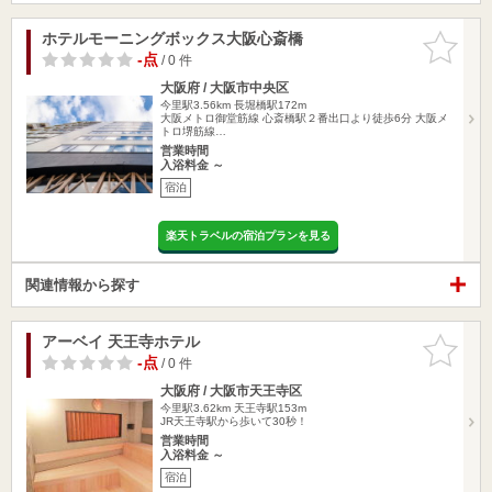
ホテルモーニングボックス大阪心斎橋
お気に入
りに追加
-点
/ 0 件
大阪府 / 大阪市中央区
今里駅3.56km
長堀橋駅172m
大阪メトロ御堂筋線 心斎橋駅２番出口より徒歩6分 大阪メ
トロ堺筋線…
営業時間
入浴料金 ～
宿泊
楽天トラベルの宿泊プランを見る
関連情報から探す
アーベイ 天王寺ホテル
お気に入
りに追加
-点
/ 0 件
大阪府 / 大阪市天王寺区
今里駅3.62km
天王寺駅153m
JR天王寺駅から歩いて30秒！
営業時間
入浴料金 ～
宿泊