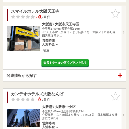
スマイルホテル大阪天王寺
お気に入
りに追加
-点
/ 0 件
大阪府 / 大阪市天王寺区
今里駅3.40km
天王寺駅666m
JR 天王寺駅（公園口）より徒歩７分 大阪メトロ谷町線
四天王寺前夕…
営業時間
入浴料金 ～
宿泊
楽天トラベルの宿泊プランを見る
関連情報から探す
カンデオホテルズ大阪なんば
お気に入
りに追加
-点
/ 0 件
大阪府 / 大阪市中央区
今里駅3.40km
近鉄日本橋駅434m
心斎橋駅、なんば駅より徒歩にて約15分、日本橋駅より徒
歩にて約5分、…
営業時間
入浴料金 ～