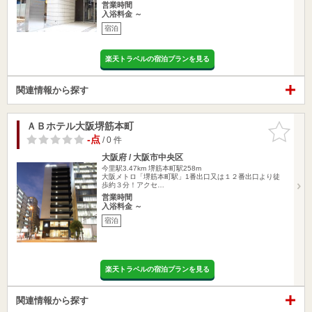
営業時間
入浴料金 ～
宿泊
楽天トラベルの宿泊プランを見る
関連情報から探す
ＡＢホテル大阪堺筋本町
お気に入
りに追加
-点
/ 0 件
大阪府 / 大阪市中央区
今里駅3.47km
堺筋本町駅258m
大阪メトロ「堺筋本町駅」1番出口又は１２番出口より徒
歩約３分！アクセ…
営業時間
入浴料金 ～
宿泊
楽天トラベルの宿泊プランを見る
関連情報から探す