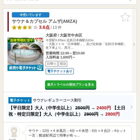
お気に入
今空いています
りに追加
サウナ＆カプセル アムザ(AMZA)
3.6点
/ 13 件
大阪府 / 大阪市中央区
今里駅3.65km
近鉄日本橋駅242m
・大阪メトロ「日本橋駅」、及び近鉄線「近鉄日本橋駅」
各下車より、西方…
営業時間 12:00～翌10:00
入浴料金 1,600円～
日帰り
宿泊
電子チケットあり
楽天トラベルの宿泊プランを見る
サウナレギュラーコース割引
電子チケット
【平日限定】大人（中学生以上）
2500円
→
2400円
【土日
祝・特定日限定】大人（中学生以上）
2900円
→
2800円
サウナ：12分 × 4 水風呂：4分 × 4 休憩：6分 × 4 合計：4セット
一言：難波駅周辺で用事が有っ…