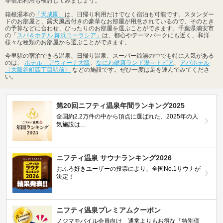
非宿泊利用も検討してみましょう。
箱根湯本の
「天成園」
は、日帰り利用だけでなく宿泊も可能です。スタンダー
ドのお部屋と、露天風呂付きの豪華なお部屋が用意されているので、そのとき
の予算などに合わせ、ぴったりのお部屋を選ぶことができます。千葉県浦安市
の「
スパ＆ホテル 舞浜ユーラシア」
は、都心やテーマパークにも近く、和洋
様々な種類のお部屋から選ぶことができます。
今里駅の宿泊できる温泉、日帰り温泉、スーパー銭湯の中でも特に人気がある
のは、
ホテル アウィーナ大阪
、
なにわ健康ランド湯～トピア
、
アパホテル
〈大阪谷町四丁目駅前〉
などの施設です。ぜひ一度は足を運んでみてくださ
い。
第20回ニフティ温泉年間ランキング2025
全国約2.2万件の中から頂点に選ばれた、2025年の人
気施設は…
ニフティ温泉 サウナランキング2026
おふろ好きユーザーの投票により、全国No.1サウナが
決定！
ニフティ温泉プレミアムクーポン
ノジマモバイル会員向け 通常よりもお得な「特別価