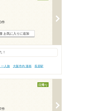
>
20件
お気に入りに追加
た！
・一人旅
大阪市内 漫画
長居駅
日帰り
>
17件