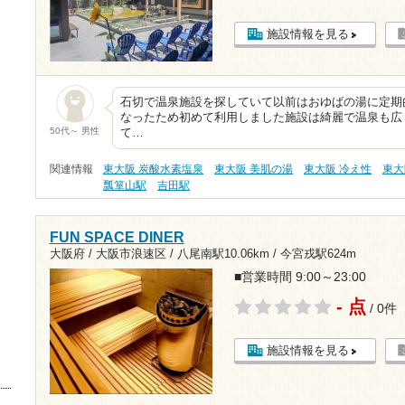
施設情報を見る
石切で温泉施設を探していて以前はおゆばの湯に定期
なったため初めて利用しました施設は綺麗で温泉も広
50代～ 男性
て…
関連情報
東大阪 炭酸水素塩泉
東大阪 美肌の湯
東大阪 冷え性
東大
瓢箪山駅
吉田駅
FUN SPACE DINER
大阪府 / 大阪市浪速区 /
八尾南駅10.06km
/
今宮戎駅624m
■営業時間 9:00～23:00
- 点
/ 0件
施設情報を見る