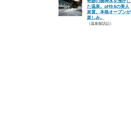
奇跡の御神水を沸かし
た温泉。pH9.6の美人
泉質。本格オープンが
楽しみ。
（温泉探訪記）