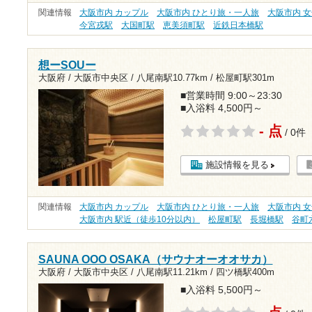
関連情報
大阪市内 カップル
大阪市内 ひとり旅・一人旅
大阪市内 
今宮戎駅
大国町駅
恵美須町駅
近鉄日本橋駅
想ーSOUー
大阪府 / 大阪市中央区 /
八尾南駅10.77km
/
松屋町駅301m
■営業時間 9:00～23:30
■入浴料 4,500円～
- 点
/ 0件
施設情報を見る
関連情報
大阪市内 カップル
大阪市内 ひとり旅・一人旅
大阪市内 
大阪市内 駅近（徒歩10分以内）
松屋町駅
長堀橋駅
谷町
SAUNA OOO OSAKA（サウナオーオオサカ）
大阪府 / 大阪市中央区 /
八尾南駅11.21km
/
四ツ橋駅400m
■入浴料 5,500円～