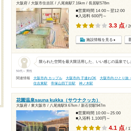
大阪府 / 大阪市住吉区 /
八尾南駅7.16km
/
長居駅578m
■営業時間 14:00～翌12:00
■入浴料 600円～
3.3 点
/ 
施設情報を見る
限られた空間を最大限活用した、いい感じの温泉でし
50代～ 男性
関連情報
大阪市内 カップル
大阪市内 子連れOK
大阪市内 ひとり旅
住吉東駅
帝塚山四丁目駅
神ノ木駅
花園温泉sauna kukka（サウナクッカ）
大阪府 / 東大阪市 /
八尾南駅9.67km
/
新石切駅947m
■営業時間 10:00～25:00
■入浴料 1,100円～
4.1 点
/ 