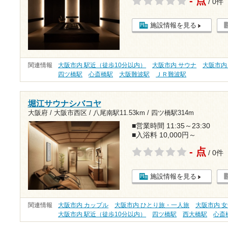
- 点
/ 0件
施設情報を見る
関連情報
大阪市内 駅近（徒歩10分以内）
大阪市内 サウナ
大阪市内
四ツ橋駅
心斎橋駅
大阪難波駅
ＪＲ難波駅
堀江サウナシバコヤ
大阪府 / 大阪市西区 /
八尾南駅11.53km
/
四ツ橋駅314m
■営業時間 11:35～23:30
■入浴料 10,000円～
- 点
/ 0件
施設情報を見る
関連情報
大阪市内 カップル
大阪市内 ひとり旅・一人旅
大阪市内 
大阪市内 駅近（徒歩10分以内）
四ツ橋駅
西大橋駅
心斎