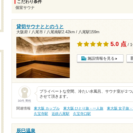
こだわり条件
個室サウナ
貸切サウナととのうと
大阪府 / 八尾市 /
八尾南駅2.42km
/
八尾駅159m
5.0 点
/ 
施設情報を見る
プライベートな空間、冷たい水風呂、サウナ室が２つ
させて頂きます。
30代 男性
関連情報
東大阪 カップル
東大阪 ひとり旅・一人旅
東大阪 女子旅
久宝寺駅
近鉄八尾駅
久宝寺口駅
辰巳温泉