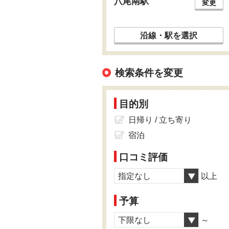
八尾南駅
変更
沿線・駅を選択
検索条件を変更
目的別
日帰り / 立ち寄り
宿泊
口コミ評価
指定なし
以上
予算
下限なし
～