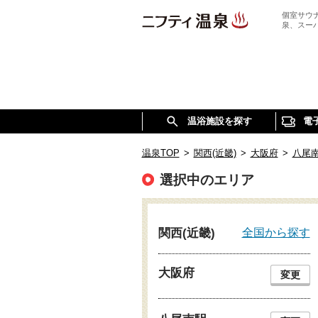
個室サウ
泉、スー
温浴施設を探す
電
温泉TOP
>
関西(近畿)
>
大阪府
>
八尾
選択中のエリア
全国から探す
関西(近畿)
大阪府
変更