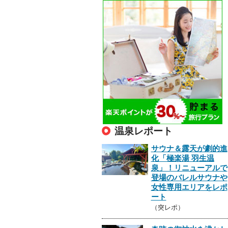
温泉レポート
サウナ＆露天が劇的進
化「極楽湯 羽生温
泉」！リニューアルで
登場のバレルサウナや
女性専用エリアをレポ
ート
（突レポ）