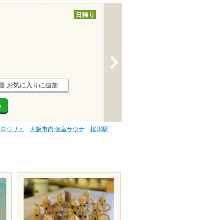
日帰り
>
お気に入りに追加
る
 ロウリュ
大阪市内 個室サウナ
桜川駅