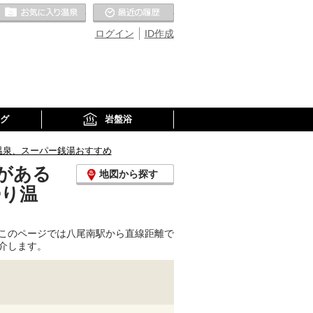
お気に入りの温泉
最近の履歴
ログイン
ID作成
グ
岩盤浴
温泉、スーパー銭湯おすすめ
がある
地図から探す
帰り温
このページでは八尾南駅から直線距離で
介します。