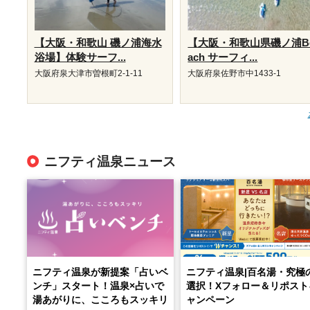
【大阪・和歌山 磯ノ浦海水
【大阪・和歌山県磯ノ浦B
浴場】体験サーフ...
ach サーフィ...
大阪府泉大津市曽根町2-1-11
大阪府泉佐野市中1433-1
ニフティ温泉ニュース
ニフティ温泉が新提案「占いベ
ニフティ温泉|百名湯・究極
ンチ」スタート！温泉×占いで
選択！Xフォロー＆リポスト
湯あがりに、こころもスッキリ
ャンペーン