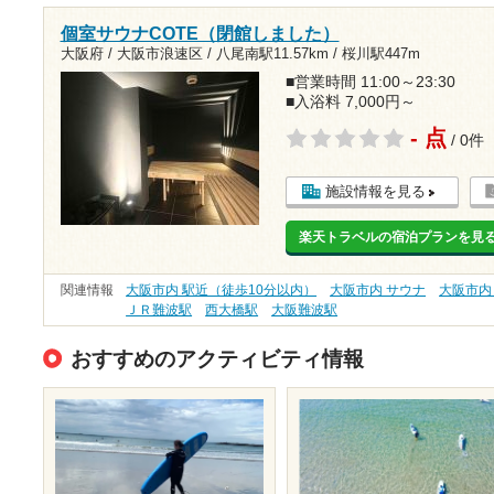
個室サウナCOTE（閉館しました）
大阪府 / 大阪市浪速区 /
八尾南駅11.57km
/
桜川駅447m
■営業時間 11:00～23:30
■入浴料 7,000円～
- 点
/ 0件
施設情報を見る
楽天トラベルの宿泊プランを見
関連情報
大阪市内 駅近（徒歩10分以内）
大阪市内 サウナ
大阪市内
ＪＲ難波駅
西大橋駅
大阪難波駅
おすすめのアクティビティ情報