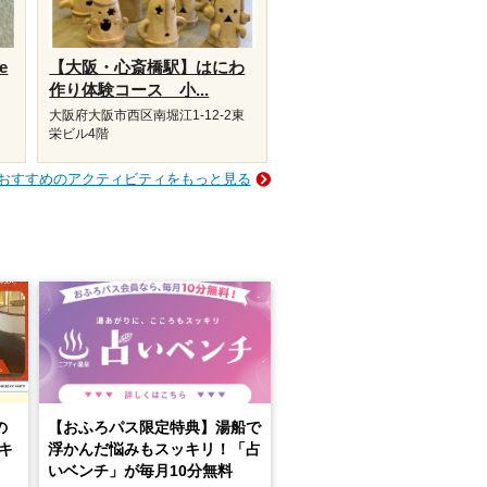
e
【大阪・心斎橋駅】はにわ
作り体験コース 小...
大阪府大阪市西区南堀江1-12-2東
栄ビル4階
おすすめのアクティビティをもっと見る
の
【おふろパス限定特典】湯船で
キ
浮かんだ悩みもスッキリ！「占
いベンチ」が毎月10分無料