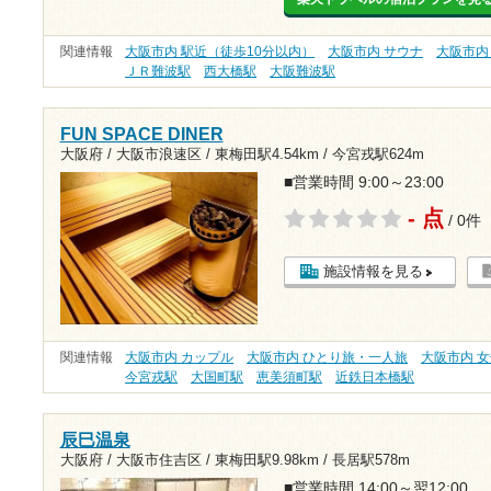
関連情報
大阪市内 駅近（徒歩10分以内）
大阪市内 サウナ
大阪市内
ＪＲ難波駅
西大橋駅
大阪難波駅
FUN SPACE DINER
大阪府 / 大阪市浪速区 /
東梅田駅4.54km
/
今宮戎駅624m
■営業時間 9:00～23:00
- 点
/ 0件
施設情報を見る
関連情報
大阪市内 カップル
大阪市内 ひとり旅・一人旅
大阪市内 
今宮戎駅
大国町駅
恵美須町駅
近鉄日本橋駅
辰巳温泉
大阪府 / 大阪市住吉区 /
東梅田駅9.98km
/
長居駅578m
■営業時間 14:00～翌12:00