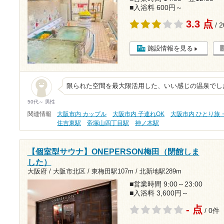
■入浴料 600円～
3.3 点
/ 
施設情報を見る
限られた空間を最大限活用した、いい感じの温泉でし
50代～ 男性
関連情報
大阪市内 カップル
大阪市内 子連れOK
大阪市内 ひとり旅
住吉東駅
帝塚山四丁目駅
神ノ木駅
【個室型サウナ】ONEPERSON梅田（閉館しま
した）
大阪府 / 大阪市北区 /
東梅田駅107m
/
北新地駅289m
■営業時間 9:00～23:00
■入浴料 3,600円～
- 点
/ 0件