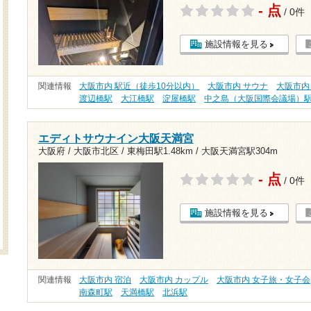
- 点
/ 0件
施設情報を見る
関連情報
大阪市内 駅近（徒歩10分以内）
大阪市内 サウナ
大阪市内
渡辺橋駅
大江橋駅
淀屋橋駅
中之島（大阪国際会議場）
エディトサウナイン大阪天満宮
大阪府 / 大阪市北区 /
東梅田駅1.48km
/
大阪天満宮駅304m
- 点
/ 0件
施設情報を見る
関連情報
大阪市内 宿泊
大阪市内 カップル
大阪市内 女子旅・女子会
南森町駅
天満橋駅
北浜駅