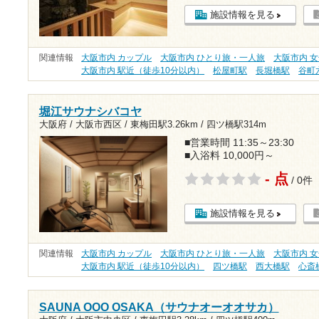
施設情報を見る
関連情報
大阪市内 カップル
大阪市内 ひとり旅・一人旅
大阪市内 
大阪市内 駅近（徒歩10分以内）
松屋町駅
長堀橋駅
谷町
堀江サウナシバコヤ
大阪府 / 大阪市西区 /
東梅田駅3.26km
/
四ツ橋駅314m
■営業時間 11:35～23:30
■入浴料 10,000円～
- 点
/ 0件
施設情報を見る
関連情報
大阪市内 カップル
大阪市内 ひとり旅・一人旅
大阪市内 
大阪市内 駅近（徒歩10分以内）
四ツ橋駅
西大橋駅
心斎
SAUNA OOO OSAKA（サウナオーオオサカ）