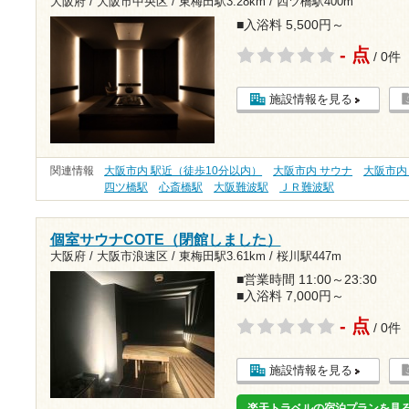
大阪府 / 大阪市中央区 /
東梅田駅3.28km
/
四ツ橋駅400m
■入浴料 5,500円～
- 点
/ 0件
施設情報を見る
関連情報
大阪市内 駅近（徒歩10分以内）
大阪市内 サウナ
大阪市内
四ツ橋駅
心斎橋駅
大阪難波駅
ＪＲ難波駅
個室サウナCOTE（閉館しました）
大阪府 / 大阪市浪速区 /
東梅田駅3.61km
/
桜川駅447m
■営業時間 11:00～23:30
■入浴料 7,000円～
- 点
/ 0件
施設情報を見る
楽天トラベルの宿泊プランを見