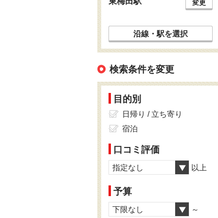
東梅田駅
変更
沿線・駅を選択
検索条件を変更
目的別
日帰り / 立ち寄り
宿泊
口コミ評価
指定なし
以上
予算
下限なし
～