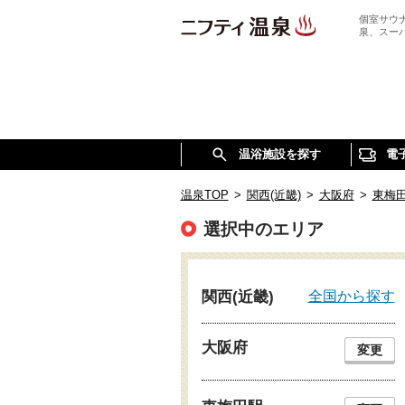
個室サウ
泉、スー
温浴施設を探す
電
温泉TOP
>
関西(近畿)
>
大阪府
>
東梅
選択中のエリア
全国から探す
関西(近畿)
大阪府
変更