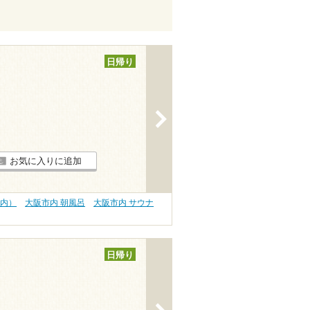
日帰り
>
お気に入りに追加
以内）
大阪市内 朝風呂
大阪市内 サウナ
日帰り
>