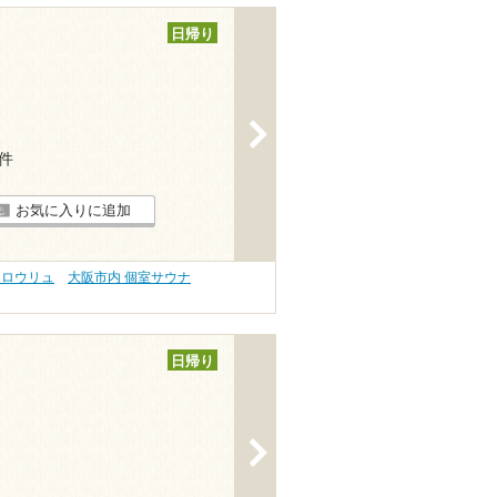
日帰り
>
2件
お気に入りに追加
 ロウリュ
大阪市内 個室サウナ
日帰り
>