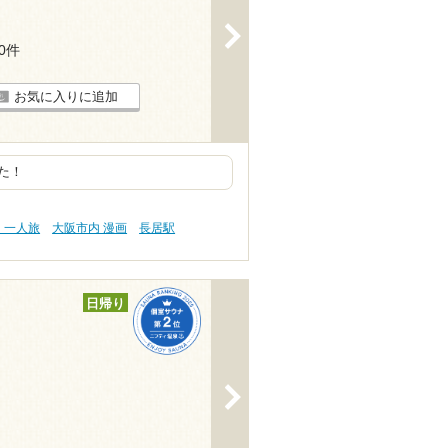
>
20件
お気に入りに追加
た！
・一人旅
大阪市内 漫画
長居駅
日帰り
>