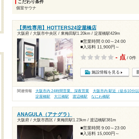
こだわり条件
個室サウナ
【男性専用】HOTTERS24淀屋橋店
大阪府 / 大阪市中央区 /
東梅田駅1.20km
/
淀屋橋駅429m
■営業時間 0:00～24:00
■入浴料 11,900円～
- 点
/ 0件
施設情報を見る
関連情報
大阪市内 24時間営業、深夜営業
大阪市内 駅近（徒歩10分
淀屋橋駅
大江橋駅
渡辺橋駅
なにわ橋駅
ANAGULA（アナグラ）
大阪府 / 大阪市西区 /
東梅田駅1.23km
/
渡辺橋駅381m
■営業時間 9:00～23:00
■入浴料 15,000円～