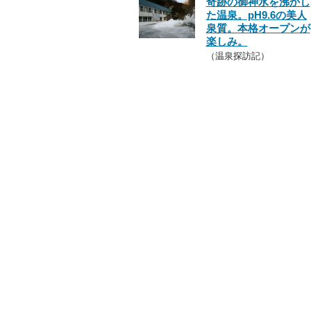
奇跡の御神水を沸かし
た温泉。pH9.6の美人
泉質。本格オープンが
楽しみ。
（温泉探訪記）