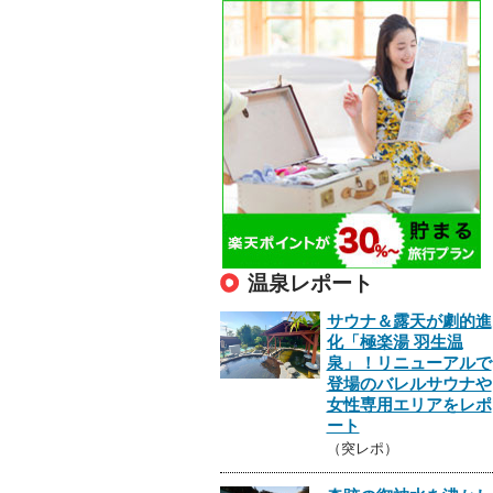
温泉レポート
サウナ＆露天が劇的進
化「極楽湯 羽生温
泉」！リニューアルで
登場のバレルサウナや
女性専用エリアをレポ
ート
（突レポ）