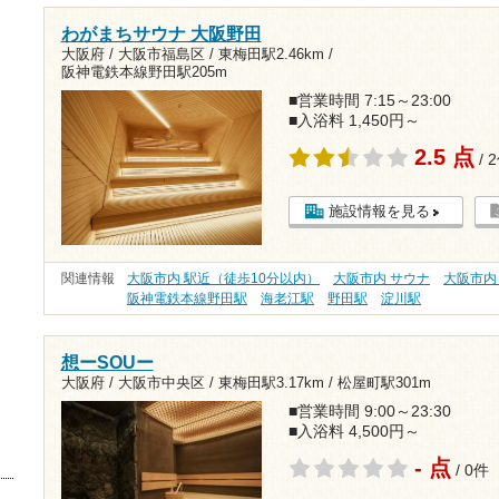
わがまちサウナ 大阪野田
大阪府 / 大阪市福島区 /
東梅田駅2.46km
/
阪神電鉄本線野田駅205m
■営業時間 7:15～23:00
■入浴料 1,450円～
2.5 点
/ 
施設情報を見る
関連情報
大阪市内 駅近（徒歩10分以内）
大阪市内 サウナ
大阪市内
阪神電鉄本線野田駅
海老江駅
野田駅
淀川駅
想ーSOUー
大阪府 / 大阪市中央区 /
東梅田駅3.17km
/
松屋町駅301m
■営業時間 9:00～23:30
■入浴料 4,500円～
- 点
/ 0件