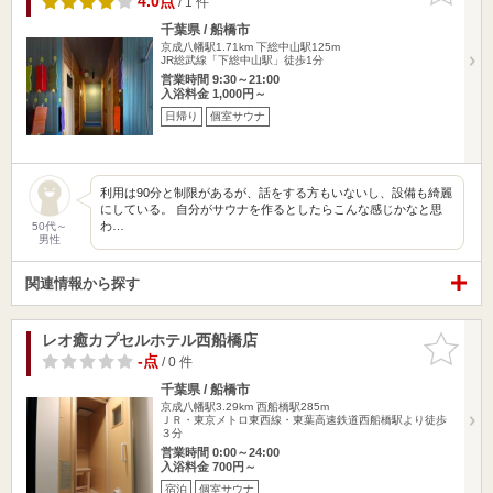
4.0点
/ 1 件
千葉県 / 船橋市
京成八幡駅1.71km
下総中山駅125m
JR総武線「下総中山駅」徒歩1分
営業時間 9:30～21:00
入浴料金 1,000円～
日帰り
個室サウナ
利用は90分と制限があるが、話をする方もいないし、設備も綺麗
にしている。 自分がサウナを作るとしたらこんな感じかなと思
わ…
50代～
男性
関連情報から探す
レオ癒カプセルホテル西船橋店
お気に入
りに追加
-点
/ 0 件
千葉県 / 船橋市
京成八幡駅3.29km
西船橋駅285m
ＪＲ・東京メトロ東西線・東葉高速鉄道西船橋駅より徒歩
３分
営業時間 0:00～24:00
入浴料金 700円～
宿泊
個室サウナ