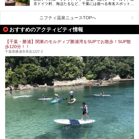
京ドイツ村、海ほたるなど、千葉には遊べる有名スポットが
ポイントについて厳選してお届けします。読めばきっと、行
たくさん。そんな千葉県は温泉・スパもすごいんです！千葉
きたくなること間違いなし！
県で生まれ、千葉県で育ち、つい最近まで千葉在住だった私
がお勧めする、一度は入るべき千葉の温泉・スパ34選をま
ニフティ温泉ニュースTOPへ
とめました。
おすすめのアクティビティ情報
【千葉・勝浦】関東のモルディブ勝浦湾をSUPでお散歩！SUP散
歩120分！！
千葉県勝浦市串浜1227-2