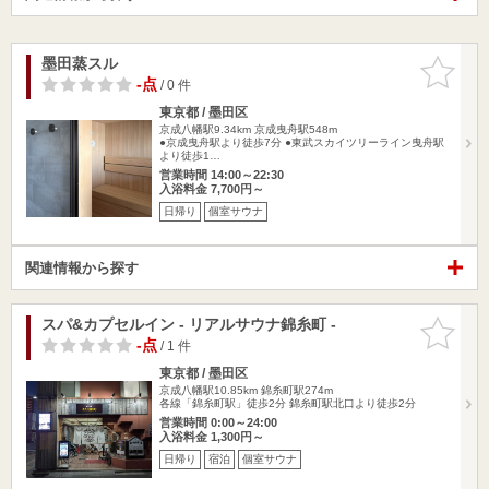
墨田蒸スル
お気に入
りに追加
-点
/ 0 件
東京都 / 墨田区
京成八幡駅9.34km
京成曳舟駅548m
●京成曳舟駅より徒歩7分 ●東武スカイツリーライン曳舟駅
より徒歩1…
営業時間 14:00～22:30
入浴料金 7,700円～
日帰り
個室サウナ
関連情報から探す
スパ&カプセルイン - リアルサウナ錦糸町 -
お気に入
りに追加
-点
/ 1 件
東京都 / 墨田区
京成八幡駅10.85km
錦糸町駅274m
各線「錦糸町駅」徒歩2分 錦糸町駅北口より徒歩2分
営業時間 0:00～24:00
入浴料金 1,300円～
日帰り
宿泊
個室サウナ