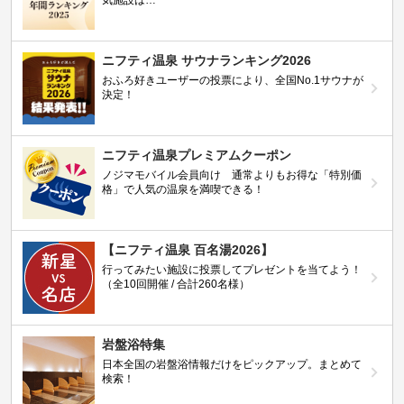
気施設は…
ニフティ温泉 サウナランキング2026
おふろ好きユーザーの投票により、全国No.1サウナが
決定！
ニフティ温泉プレミアムクーポン
ノジマモバイル会員向け 通常よりもお得な「特別価
格」で人気の温泉を満喫できる！
【ニフティ温泉 百名湯2026】
行ってみたい施設に投票してプレゼントを当てよう！
（全10回開催 / 合計260名様）
岩盤浴特集
日本全国の岩盤浴情報だけをピックアップ。まとめて
検索！