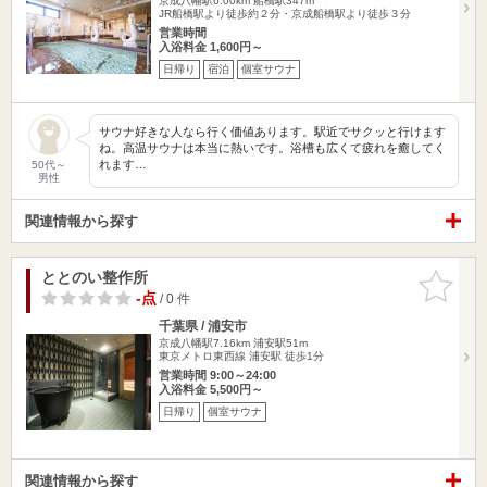
京成八幡駅6.00km
船橋駅347m
JR船橋駅より徒歩約２分・京成船橋駅より徒歩３分
営業時間
入浴料金 1,600円～
日帰り
宿泊
個室サウナ
サウナ好きな人なら行く価値あります。駅近でサクッと行けます
ね。高温サウナは本当に熱いです。浴槽も広くて疲れを癒してく
れます…
50代～
男性
関連情報から探す
ととのい整作所
お気に入
りに追加
-点
/ 0 件
千葉県 / 浦安市
京成八幡駅7.16km
浦安駅51m
東京メトロ東西線 浦安駅 徒歩1分
営業時間 9:00～24:00
入浴料金 5,500円～
日帰り
個室サウナ
関連情報から探す