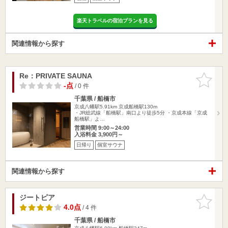
楽天トラベルの宿泊プランを見る
関連情報から探す
Re：PRIVATE SAUNA
お気に入
りに追加
-点
/ 0 件
千葉県 / 船橋市
京成八幡駅5.91km
京成船橋駅130m
・JR総武線「船橋駅」南口より徒歩5分 ・京成本線「京成
船橋駅」よ…
営業時間 9:00～24:00
入浴料金 3,900円～
日帰り
個室サウナ
関連情報から探す
ジートピア
お気に入
りに追加
4.0点
/ 4 件
千葉県 / 船橋市