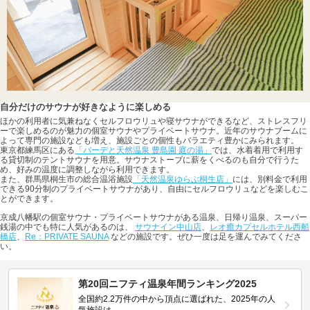
自分だけのサウナが好きなように楽しめる
ほかの利用者に気兼ねなくセルフロウリュや寝サウナができるなど、ストレスフリ
ーで楽しめるのが魅力の個室サウナやプライベートサウナ。近年のサウナブームに
よって専門の施設なども増え、施設ごとの個性もバラエティ豊かにみられます。
東京都練馬区にある
「バーデと天然温泉 豊島園 庭の湯」
では、水着着用で利用す
る貸切制のテントサウナを用意。サウナストーブに薪をくべるのも自分で行うた
め、好みの温度に調整しながら利用できます。
また、群馬県桐生市の総合温浴施設
「天然温泉ゆらぶ桐生店」
には、別料金で利用
できる90分制のプライベートサウナがあり、自由にセルフロウリュなどを楽しむこ
とができます。
京成八幡駅の個室サウナ・プライベートサウナがある温泉、日帰り温泉、スーパー
銭湯の中でも特に人気があるのは、
サウナイン中山店
、
レオ癒カプセルホテル西船
橋店
、
Re：PRIVATE SAUNA
などの施設です。ぜひ一度は足を運んでみてくださ
い。
第20回ニフティ温泉年間ランキング2025
全国約2.2万件の中から頂点に選ばれた、2025年の人