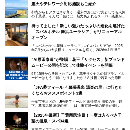
露天やテレワーク対応施設もご紹介
都内からもアクセスが良く、週末のお出かけ先としても人気
の千葉県。そんな千葉には、魅力あふれるスーパー銭湯がた
くさんあります。
待ってました！新しい魅力たっぷりの進化を遂げた
「サウナでしっかりととのいたい」「海が見える絶景で非日
「スパ＆ホテル 舞浜ユーラシア」がリニューアル
常を味わいたい」「子連れでも気兼ねなく1日過ごした
い」。
オープン
そんな多様なニーズに応える施設が揃っているため、その日
「スパ＆ホテル 舞浜ユーラシア」の“スパエリア”が、2025
の目的に合った施設がきっと見つかるはずです。
年7月からの大規模リニューアルを経て、2026年1月15日
（木）に再オープン！
さらに最近では、24時間営業で深夜まで滞在できる施設
“AI原田泰造”が登場！花王「サクセス」新ブランド
や、テレワーク・コワーキングスペースを備えた仕事もでき
新設エリアや生まれ変わった浴場・サウナの魅力を、人気キ
るスパも増えており、ただの入浴施設にとどまらない進化を
ムービー公開を記念して体験イベントを開催
ャラクター「ユーラシわん」と一緒にご紹介します。必見の
遂げています。
マル秘情報がたっぷり。ぜひチェックしてみてください！
9月15日から放映されている、花王サクセスの新ブランドム
───
本記事では、人気スーパー銭湯から絶景施設、コワーキング
ービーはもうご覧になりましたか？AI技術で若返った原田泰
提供元：SPA＆HOTEL舞浜ユーラシア【PR】
スペースや休憩スペースが充実した施設、子連れファミリー
造さんが登場して、“前を向くチカラに”というメッセージを
この記事はSPA＆HOTEL舞浜ユーラシアのPRレポート記事
向けの施設など、目的に合わせたおすすめの施設を紹介しま
伝えるムービーです。公開を記念して、スパメッツァおおた
です。
「JFA夢フィールド 幕張温泉 湯楽の里」に行きた
す。
か竜泉寺の湯にて体験イベントを開催。花王サクセスの製品
くなるおススメポイント3選
が無料で試せるチャンスです！
千葉県でスーパー銭湯選びに困った際は、ぜひ参考にしてく
───
ださい。
千葉市美浜区の「JFA夢フィールド 幕張温泉 湯楽の里（以
提供元：花王株式会社【PR】
下、幕張温泉 湯楽の里）」は、東京湾一望の絶景が楽しめ
この記事は花王株式会社商品のPRレポート記事です。
る日帰り温泉です。
設備も天然温泉の露天風呂、サウナ、岩盤浴のほか、高濃度
【2025年最新】千葉県民注目！一度は入るべき千
炭酸泉、海の見えるお休み処や食事処、展望抜群の屋上ま
葉の温泉・スパ34選
で、年代を問わずたっぷり楽しめます。
東京ディズニーランド、マザー牧場、鴨川シーワールド、東
今回は人気のこの施設の中でも、特におススメしたい3つの