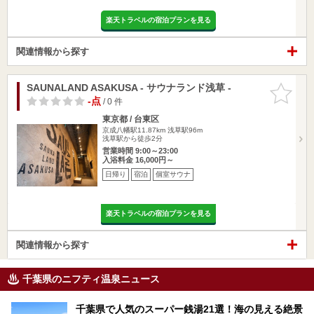
楽天トラベルの宿泊プランを見る
関連情報から探す
SAUNALAND ASAKUSA - サウナランド浅草 -
お気に入
りに追加
-点
/ 0 件
東京都 / 台東区
京成八幡駅11.87km
浅草駅96m
浅草駅から徒歩2分
営業時間 9:00～23:00
入浴料金 16,000円～
日帰り
宿泊
個室サウナ
楽天トラベルの宿泊プランを見る
関連情報から探す
千葉県のニフティ温泉ニュース
千葉県で人気のスーパー銭湯21選！海の見える絶景