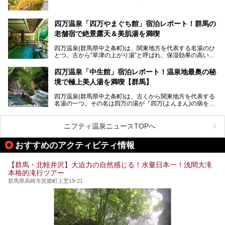
魅力に焦点を当て、温泉好き、サウナー、そして電車旅好き
も有名な温泉地です。
も必見の、心と体がリフレッシュする水沼ヴィレッジの体験
レポートをお届けします。
万座温泉が何県にあるのか、どんな温泉なのか、知らない方
四万温泉「四万やまぐち館」宿泊レポート！群馬の
も多いかもしれません。
老舗宿で絶景露天＆美肌湯を満喫
そこで筆者である私が実際に行ってみました！万座温泉の楽
しみ方や周辺の観光地を解説します。
四万温泉(群馬県中之条町)は、関東地方を代表する名湯のひ
また、日帰り入浴できる温泉から混浴可能な温泉まで、おす
とつ。古から“草津の上がり湯”と呼ばれ、保湿効果の高い美
すめの入浴施設もご紹介します！
肌湯として有名な存在です。
四万温泉「中生館」宿泊レポート！温泉地最奥の秘
「四万やまぐち館」は、この地を代表する旅館の一つ。日帰
境で極上美人湯を満喫【群馬】
り入浴も可能ですが、やはり宿泊してじっくり楽しむのがベ
スト。今回は筆者自ら宿泊し、人気の絶景露天風呂＆極上美
四万温泉(群馬県中之条町)は、古くから関東地方を代表する
肌湯をはじめ、館内の魅力をたっぷりとご紹介します！
名湯の一つ。その名は四万の湯が『四万(よんまん)の病を癒
す霊泉』であるとする伝説に由来し、現代においても多くの
観光客で賑わう人気温泉地です。
ニフティ温泉ニュースTOPへ
「中生館」は四万温泉最奥に位置し、秘境感漂う老舗宿。泉
質の良さ(特に美人湯効果)に定評があり、知る人ぞ知る穴場
おすすめのアクティビティ情報
的存在です。今回は筆者自ら宿泊し、自慢の温泉をはじめ食
事・客室・共有スペースなど、宿の全貌を徹底紹介します。
【群馬・北軽井沢】大迫力の自然感じる！水量日本一！浅間大滝
本格的滝行ツアー
群馬県高崎市箕郷町上芝19-21