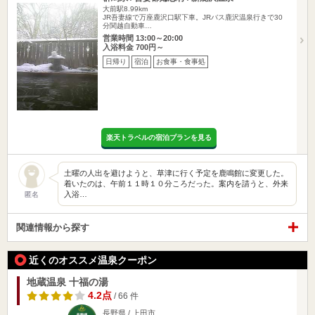
大前駅8.99km
JR吾妻線で万座鹿沢口駅下車。JRバス鹿沢温泉行きで30
分関越自動車…
営業時間 13:00～20:00
入浴料金 700円～
日帰り
宿泊
お食事・食事処
楽天トラベルの宿泊プランを見る
土曜の人出を避けようと、草津に行く予定を鹿鳴館に変更した。
着いたのは、午前１１時１０分ころだった。案内を請うと、外来
入浴…
匿名
関連情報から探す
近くのオススメ温泉クーポン
地蔵温泉 十福の湯
4.2点
/ 66 件
長野県 / 上田市