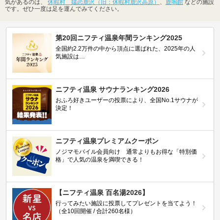
気があるのは、
休暇村 嬬恋鹿沢（旧：休暇村鹿沢高原）
、
鹿鳴館
などの施設
です。ぜひ一度は足を運んでみてください。
第20回ニフティ温泉年間ランキング2025
全国約2.2万件の中から頂点に選ばれた、2025年の人
気施設は…
ニフティ温泉 サウナランキング2026
おふろ好きユーザーの投票により、全国No.1サウナが
決定！
ニフティ温泉プレミアムクーポン
ノジマモバイル会員向け 通常よりもお得な「特別価
格」で人気の温泉を満喫できる！
【ニフティ温泉 百名湯2026】
行ってみたい施設に投票してプレゼントを当てよう！
（全10回開催 / 合計260名様）