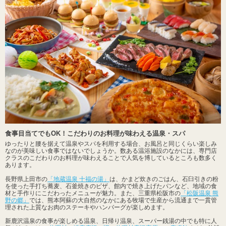
食事目当てでもOK！こだわりのお料理が味わえる温泉・スパ
ゆったりと腰を据えて温泉やスパを利用する場合、お風呂と同じくらい楽しみ
なのが美味しい食事ではないでしょうか。数ある温浴施設のなかには、専門店
クラスのこだわりのお料理が味わえることで人気を博しているところも数多く
あります。
長野県上田市の
「地蔵温泉 十福の湯」
は、かまど炊きのごはん、石臼引きの粉
を使った手打ち蕎麦、石釜焼きのピザ、館内で焼き上げたパンなど、地域の食
材と手作りにこだわったメニューが魅力。また、三重県松阪市の
「松阪温泉 熊
野の郷」
では、熊本阿蘇の大自然のなかにある牧場で生産から流通まで一貫管
理された上質なお肉のステーキやハンバーグが楽しめます。
新鹿沢温泉の食事が楽しめる温泉、日帰り温泉、スーパー銭湯の中でも特に人