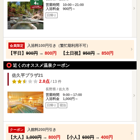
営業時間 10:00～21:00
入浴料金 900円～
日帰り
入浴料100円引き（繁忙期利用不可）
会員限定
【平日】
900円
→
800円
【土日祝】
950円
→
850円
近くのオススメ温泉クーポン
佐久平プラザ21
2.8点
/ 13 件
長野県 / 佐久市
営業時間 9:00～17:00
入浴料金 1,000円～
日帰り
宿泊
入館料200円引き
クーポン
【大人】
1,000円
→
800円
【小人】
600円
→
400円