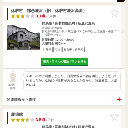
休暇村 嬬恋鹿沢（旧：休暇村鹿沢高原）
お気に入
りに追加
3.1点
/ 14 件
群馬県 / 吾妻郡嬬恋村 / 新鹿沢温泉
大前駅10.55km
長野新幹線上田駅下車送迎バスで約60分上信越道～小諸IC
～浅間サンラ…
営業時間 12:00～20:00
入浴料金 850円～
日帰り
宿泊
お食事・食事処
楽天トラベルの宿泊プランを見る
スキーの宿に利用しました。旧鹿沢温泉の宿を再訪しよう思って
いましたが、近所に休暇村があることが分かり、急遽変更。お湯
的には…
50代～
男性
関連情報から探す
鹿鳴館
お気に入
りに追加
3.5点
/ 7 件
群馬県 / 吾妻郡嬬恋村 / 新鹿沢温泉