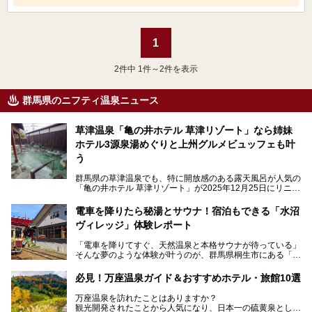
1
2
件中 1件～2件を表示
群馬県のニフティ温泉ニュース
草津温泉「亀の井ホテル 草津リゾート」なら姉妹
ホテル3源泉湯めぐりと上州グルメビュッフェも叶
う
群馬県の草津温泉でも、特に開放感のある露天風呂が人気の
「亀の井ホテル 草津リゾート」が2025年12月25日にリニュ
ーアルオープンしました。
ロビーや客室が綺麗になって、上州グルメにこだわったビュ
電車を降りたら秘湯とサウナ！宿泊もできる「水沼
ッフェも人気！アクセスはシャトルバスで楽々、さらに草津
ヴィレッジ」体験レポート
温泉にある姉妹ホテルの「草津温泉 大東舘」「亀の井ホテ
ル 草津湯畑」の湯めぐりまで楽しめます。
「電車を降りてすぐ、天然温泉と本格サウナが待っている」
そんな夢のような体験が叶うのが、群馬県桐生市にある「駅
今回はそんな「亀の井ホテル 草津リゾート」を徹底レポー
の天然温泉&サウナの森 水沼ヴィレッジ」です。
ト！
日帰り温泉の「水沼の湯」と宿泊もできる「サウナの森」、
必見！万座温泉ガイド＆おすすめホテル・旅館10選
２つのエリアがあります。
───
提供元：アイコニア・ホスピタリティ株式会社【PR】
万座温泉を訪れたことはありますか？
今回は、その中でも特にユニークな駅直結の「水沼の湯」の
この記事は亀の井ホテル 草津リゾートのPR記事です。
観光開発されたことから人気になり、日本一の硫黄泉として