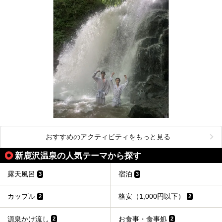
おすすめのアクティビティをもっと見る
新鹿沢温泉の人気テーマから探す
露天風呂
宿泊
3
3
カップル
格安（1,000円以下）
2
2
源泉かけ流し
お食事・食事処
2
2