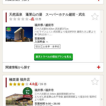
天然温泉 蓬莱山の湯 スーパーホテル越前・武生
お気に入
りに追加
-点
/ 0 件
福井県 / 越前市
三十八社駅9.92km
武生駅371m
ハピラインふくい武生駅より徒歩約5分 越前たけふ駅より
車で約12分！…
営業時間
入浴料金 ～
宿泊
お食事・食事処
楽天トラベルの宿泊プランを見る
関連情報から探す
極楽湯 福井店
お気に入
りに追加
4.0点
/ 39 件
福井県 / 福井市
三十八社駅10.34km
越前開発駅197m
えちぜん鉄道勝山永平寺線 越前開発駅より徒歩3分 福井IC
より福井…
営業時間 9:00～26:00