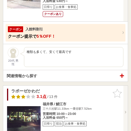
入浴料金 530円～
日帰り
お食事・食事処
クーポンあり
入館料割引
クーポン
クーポン提示で
5％OFF！
種類も多くて、安くて最高です
20代 男
性
関連情報から探す
ラポーゼかわだ
お気に入
りに追加
3.1点
/ 13 件
福井県 / 鯖江市
三十八社駅11.33km
一乗谷駅7.52km
営業時間 10:00～23:00
入浴料金 650円～
日帰り
宿泊
お食事・食事処