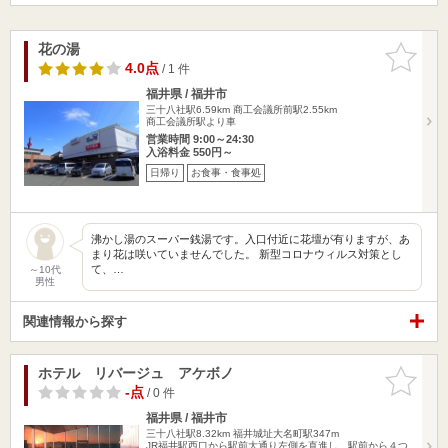
花の湯
お気に入
りに追加
4.0点
/ 1 件
福井県 / 福井市
三十八社駅6.59km
商工会議所前駅2.55km
商工会議所駅より車
営業時間 9:00～24:30
入浴料金 550円～
日帰り
お食事・食事処
沸かし湯のスーパー銭湯です。入口付近に花壇が有りますが、あ
まり花は咲いていませんでした。 新型コロナウィルス対策とし
て、…
～10代
男性
関連情報から探す
ホテル リバージュ アケボノ
お気に入
りに追加
-点
/ 0 件
福井県 / 福井市
三十八社駅8.32km
福井城址大名町駅347m
JR福井駅西口から駅前大通り左側を直進し、駅前から４つ