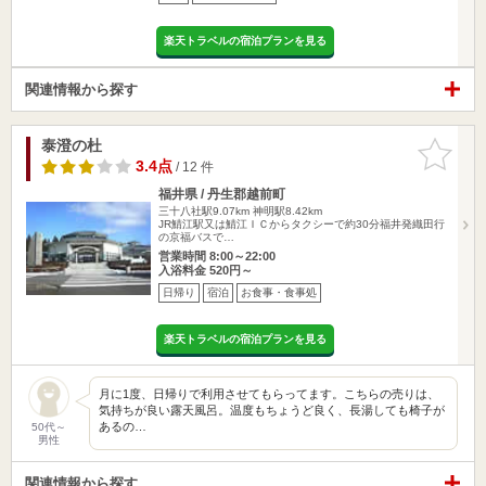
楽天トラベルの宿泊プランを見る
関連情報から探す
泰澄の杜
お気に入
りに追加
3.4点
/ 12 件
福井県 / 丹生郡越前町
三十八社駅9.07km
神明駅8.42km
JR鯖江駅又は鯖江ＩＣからタクシーで約30分福井発織田行
の京福バスで…
営業時間 8:00～22:00
入浴料金 520円～
日帰り
宿泊
お食事・食事処
楽天トラベルの宿泊プランを見る
月に1度、日帰りで利用させてもらってます。こちらの売りは、
気持ちが良い露天風呂。温度もちょうど良く、長湯しても椅子が
あるの…
50代～
男性
関連情報から探す