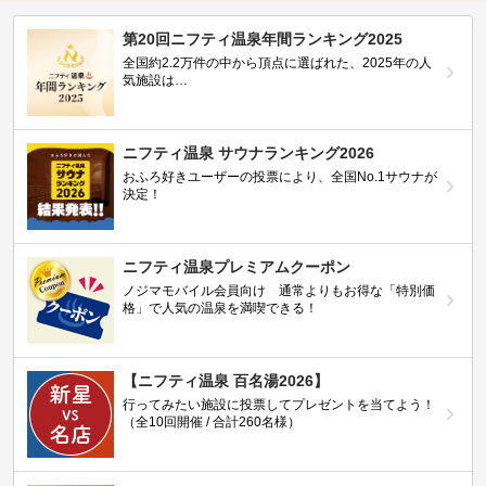
第20回ニフティ温泉年間ランキング2025
全国約2.2万件の中から頂点に選ばれた、2025年の人
気施設は…
ニフティ温泉 サウナランキング2026
おふろ好きユーザーの投票により、全国No.1サウナが
決定！
ニフティ温泉プレミアムクーポン
ノジマモバイル会員向け 通常よりもお得な「特別価
格」で人気の温泉を満喫できる！
【ニフティ温泉 百名湯2026】
行ってみたい施設に投票してプレゼントを当てよう！
（全10回開催 / 合計260名様）