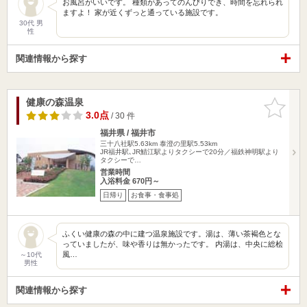
お風呂がいいです。 種類があってのんびりでき、時間を忘れられ
ますよ！ 家が近くずっと通っている施設です。
30代 男
性
関連情報から探す
健康の森温泉
お気に入
りに追加
3.0点
/ 30 件
福井県 / 福井市
三十八社駅5.63km
泰澄の里駅5.53km
JR福井駅､JR鯖江駅よりタクシーで20分／福鉄神明駅より
タクシーで…
営業時間
入浴料金 670円～
日帰り
お食事・食事処
ふくい健康の森の中に建つ温泉施設です。湯は、薄い茶褐色とな
っていましたが、味や香りは無かったです。 内湯は、中央に総桧
風…
～10代
男性
関連情報から探す