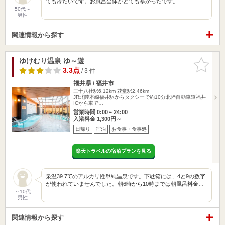
ても冷たいです。お風呂全体がとても寒かったです。
50代～
男性
関連情報から探す
ゆけむり温泉 ゆ～遊
お気に入
りに追加
3.3点
/ 3 件
福井県 / 福井市
三十八社駅6.12km
花堂駅2.46km
JR北陸本線福井駅からタクシーで約10分北陸自動車道福井
ICから車で…
営業時間 0:00～24:00
入浴料金 1,300円～
日帰り
宿泊
お食事・食事処
楽天トラベルの宿泊プランを見る
泉温39.7℃のアルカリ性単純温泉です。下駄箱には、4と9の数字
が使われていませんでした。朝6時から10時までは朝風呂料金…
～10代
男性
関連情報から探す