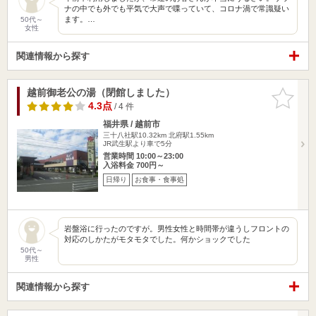
ナの中でも外でも平気で大声で喋っていて、コロナ渦で常識疑い
ます。…
50代～
女性
関連情報から探す
越前御老公の湯（閉館しました）
お気に入
りに追加
4.3点
/ 4 件
福井県 / 越前市
三十八社駅10.32km
北府駅1.55km
JR武生駅より車で5分
営業時間 10:00～23:00
入浴料金 700円～
日帰り
お食事・食事処
岩盤浴に行ったのですが。男性女性と時間帯が違うしフロントの
対応のしかたがモタモタでした。何かショックでした
50代～
男性
関連情報から探す