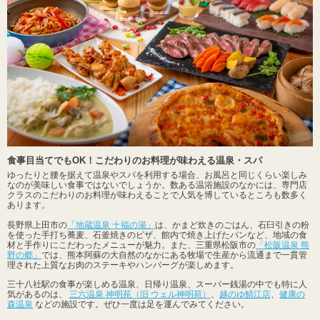
食事目当てでもOK！こだわりのお料理が味わえる温泉・スパ
ゆったりと腰を据えて温泉やスパを利用する場合、お風呂と同じくらい楽しみ
なのが美味しい食事ではないでしょうか。数ある温浴施設のなかには、専門店
クラスのこだわりのお料理が味わえることで人気を博しているところも数多く
あります。
長野県上田市の
「地蔵温泉 十福の湯」
は、かまど炊きのごはん、石臼引きの粉
を使った手打ち蕎麦、石釜焼きのピザ、館内で焼き上げたパンなど、地域の食
材と手作りにこだわったメニューが魅力。また、三重県松阪市の
「松阪温泉 熊
野の郷」
では、熊本阿蘇の大自然のなかにある牧場で生産から流通まで一貫管
理された上質なお肉のステーキやハンバーグが楽しめます。
三十八社駅の食事が楽しめる温泉、日帰り温泉、スーパー銭湯の中でも特に人
気があるのは、
三六温泉 神明苑（旧 ウェル神明苑）
、
越のゆ鯖江店
、
健康の
森温泉
などの施設です。ぜひ一度は足を運んでみてください。