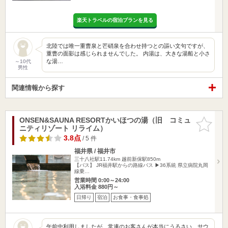
楽天トラベルの宿泊プランを見る
北陸では唯一重曹泉と芒硝泉を合わせ持つとの謳い文句ですが、
重曹の面影は感じられませんでした。 内湯は、大きな湯船と小さ
な湯…
～10代
男性
関連情報から探す
ONSEN&SAUNA RESORTかいほつの湯（旧 コミュ
お気に入
ニティリゾート リライム）
りに追加
3.8点
/ 5 件
福井県 / 福井市
三十八社駅11.74km
越前新保駅850m
【バス】 JR福井駅からの路線バス ▶36系統 県立病院丸岡
線乗…
営業時間 0:00～24:00
入浴料金 880円～
日帰り
宿泊
お食事・食事処
午前中利用しましたが、常連のお客さんが本当にうるさい。サウ