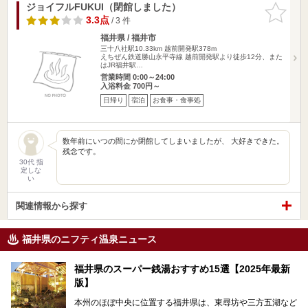
ジョイフルFUKUI（閉館しました）
お気に入
りに追加
3.3点
/ 3 件
福井県 / 福井市
三十八社駅10.33km
越前開発駅378m
えちぜん鉄道勝山永平寺線 越前開発駅より徒歩12分、また
はJR福井駅…
営業時間 0:00～24:00
入浴料金 700円～
日帰り
宿泊
お食事・食事処
数年前にいつの間にか閉館してしまいましたが、 大好きできた。
残念です。
30代 指
定しな
い
関連情報から探す
福井県のニフティ温泉ニュース
福井県のスーパー銭湯おすすめ15選【2025年最新
版】
本州のほぼ中央に位置する福井県は、東尋坊や三方五湖など