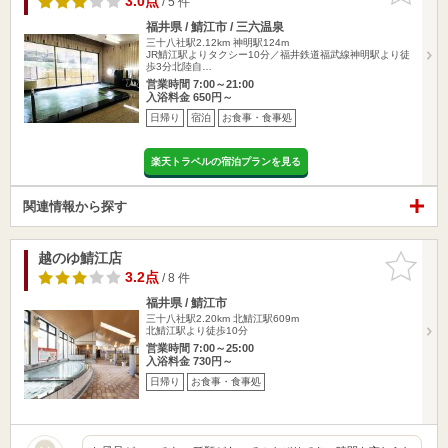
3.0点
/ 5 件
福井県 / 鯖江市 / 三六温泉
三十八社駅2.12km
神明駅124m
JR鯖江駅よりタクシー10分／福井鉄道福武線神明駅より徒
歩3分北陸自…
営業時間 7:00～21:00
入浴料金 650円～
日帰り
宿泊
お食事・食事処
楽天トラベルの宿泊プランを見る
関連情報から探す
越のゆ鯖江店
お気に入
りに追加
3.2点
/ 8 件
福井県 / 鯖江市
三十八社駅2.20km
北鯖江駅609m
北鯖江駅より徒歩10分
営業時間 7:00～25:00
入浴料金 730円～
日帰り
お食事・食事処