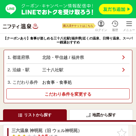
購入済チケットはこちら
ログイン
履歴
メニュー
【クーポンあり】食事が楽しめる三十八社駅(福井県)近くの温泉、日帰り温泉、スーパ
ー銭湯おすすめ
1. 都道府県
北陸・甲信越 / 福井県
2. 沿線・駅
三十八社駅
3. こだわり条件
お食事・食事処
こだわり条件を変更する
リストから探す
地図から探す
三六温泉 神明苑（旧 ウェル神明苑）
お気に入
りに追加