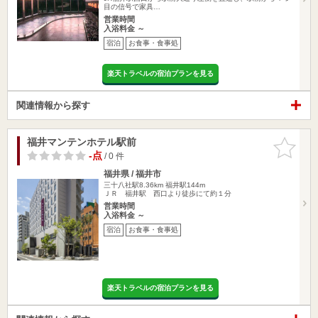
目の信号で家具…
営業時間
入浴料金 ～
宿泊
お食事・食事処
楽天トラベルの宿泊プランを見る
関連情報から探す
福井マンテンホテル駅前
お気に入
りに追加
-点
/ 0 件
福井県 / 福井市
三十八社駅8.36km
福井駅144m
ＪＲ 福井駅 西口より徒歩にて約１分
営業時間
入浴料金 ～
宿泊
お食事・食事処
楽天トラベルの宿泊プランを見る