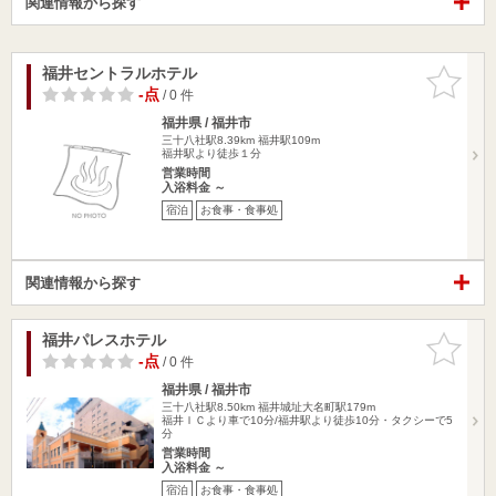
関連情報から探す
福井セントラルホテル
お気に入
りに追加
-点
/ 0 件
福井県 / 福井市
三十八社駅8.39km
福井駅109m
福井駅より徒歩１分
営業時間
入浴料金 ～
宿泊
お食事・食事処
関連情報から探す
福井パレスホテル
お気に入
りに追加
-点
/ 0 件
福井県 / 福井市
三十八社駅8.50km
福井城址大名町駅179m
福井ＩＣより車で10分/福井駅より徒歩10分・タクシーで5
分
営業時間
入浴料金 ～
宿泊
お食事・食事処