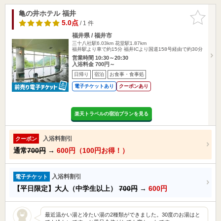
亀の井ホテル 福井
お気に入
りに追加
5.0点
/ 1 件
福井県 / 福井市
三十八社駅6.03km
花堂駅1.87km
福井駅より車で約15分 福井ICより国道158号経由で約30分
営業時間 10:30～20:30
入浴料金 700円～
日帰り
宿泊
お食事・食事処
電子チケットあり
クーポンあり
楽天トラベルの宿泊プランを見る
入浴料割引
クーポン
通常
700円
→
600円（100円お得！）
入浴料割引
電子チケット
【平日限定】大人（中学生以上）
700円
→
600円
最近温かい湯と冷たい湯の2種類ができました。30度のお湯はと