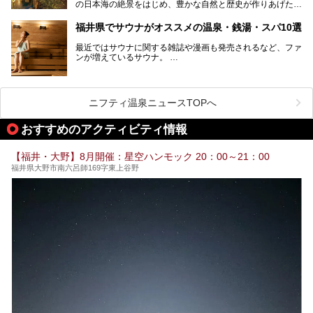
の日本海の絶景をはじめ、豊かな自然と歴史が作りあげた見
どころがたくさんあります。越前がにや若狭ぐじに代表され
る海産物、越前そば、ソースかつ丼などのグルメも人気で
福井県でサウナがオススメの温泉・銭湯・スパ10選
す。
2024年春の北陸新幹線の延伸により、関西地方のみならず
最近ではサウナに関する雑誌や漫画も発売されるなど、ファ
首都圏からもアクセスしやすくなりました。今回は、そんな
ンが増えているサウナ。
福井県でおすすめのスーパー銭湯をご紹介します。
しかしサウナは一口にサウナと言っても、ドライサウナ、ス
チームサウナ、塩サウナなどが存在し、施設によって様々な
こだわりを持つ施設も増えています。
ニフティ温泉ニュースTOPへ
今回はそんな今話題のサウナが楽しめる、福井県内にあるオ
ススメ温泉・銭湯・スパを10件まとめてご紹介します。
おすすめのアクティビティ情報
【福井・大野】8月開催：星空ハンモック 20：00～21：00
福井県大野市南六呂師169字東上谷野