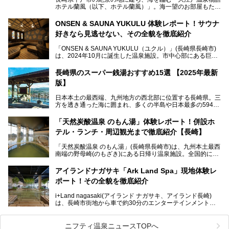
ホテル蘭風（以下、ホテル蘭風）」。海一望のお部屋もたく
さんあるこちらのホテルで、2025年7月から話題の「大江戸
三つ星バイキング」がスタート！早速現地で体験してきまし
ONSEN & SAUNA YUKULU 体験レポート！サウナ
た。
好きなら見逃せない、その全貌を徹底紹介
このほかに、展望露天風呂や子連れで過ごしやすいキッズパ
「ONSEN & SAUNA YUKULU（ユクル）」(長崎県長崎市)
ークなどおススメのポイントがたっぷりです！周辺観光情報
は、2024年10月に誕生した温泉施設。市中心部にある巨大
も含めてご紹介します。
複合施設「長崎スタジアムシティ」の一角にあり、オープン
当初から多くのサウナ―やスパ好きに注目されています。
───
長崎県のスーパー銭湯おすすめ15選 【2025年最新
提供元：大江戸温泉物語ホテルズ＆リゾーツ株式会社【P
版】
R】
この記事は大江戸温泉物語 ホテル蘭風のPR記事です。
日本本土の最西端、九州地方の西北部に位置する長崎県。三
そこで今回は、ニフティ温泉ライターである筆者が現地体
方を透き通った海に囲まれ、多くの半島や日本最多の594も
験。天然温泉・サウナ・水風呂・別途有料のプレミアムサウ
の島々で構成される複雑な地形は、思わず息をのむほどの美
ナ・リラクゼーションスペースまで、それらの全貌を徹底紹
しい景観の宝庫です。
介します！
「天然炭酸温泉 のもん湯」体験レポート！併設ホ
長崎県にあるスーパー銭湯にも、長崎ならではの景観を存分
テル・ランチ・周辺観光まで徹底紹介【長崎】
に楽しめる施設がいくつも見られます。眺望自慢が多い長崎
県のスーパー銭湯のなかで、特におすすめの施設をご紹介し
「天然炭酸温泉 のもん湯」(長崎県長崎市)は、九州本土最西
ましょう。
南端の野母崎(のもざき)にある日帰り温泉施設。全国的にも
希少な天然の炭酸泉を楽しめる点が特徴で、遠隔地ながらも
多くの温泉ファンに親しまれています。
アイランドナガサキ「Ark Land Spa」現地体験レ
ポート！その全貌を徹底紹介
今回は、地元九州在住のニフティ温泉ライターである筆者が
「天然炭酸温泉 のもん湯」を現地体験。天然炭酸泉がある
i+Land nagasaki(アイランド ナガサキ、アイランド長崎)
大浴場をはじめ、併設のホテル「Nomon長崎」・食事(ラン
は、長崎市街地から車で約30分のエンターテインメントリ
チ)・おすすめの周辺観光まで、それらの全貌を徹底紹介し
ゾート施設。伊王島全体に展開した施設群は、宿泊はもちろ
ます！
んのこと多彩なアクティビティが楽しめ、到底一日では遊び
尽くせない程！ 中でも注目すべきは、日帰り可能な3つのス
───
ニフティ温泉ニュースTOPへ