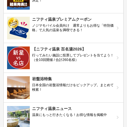
決定！
ニフティ温泉プレミアムクーポン
ノジマモバイル会員向け 通常よりもお得な「特別価
格」で人気の温泉を満喫できる！
【ニフティ温泉 百名湯2026】
行ってみたい施設に投票してプレゼントを当てよう！
（全10回開催 / 合計260名様）
岩盤浴特集
日本全国の岩盤浴情報だけをピックアップ。まとめて
検索！
ニフティ温泉ニュース
温泉にもっと行きたくなる！お得な情報を掲載中