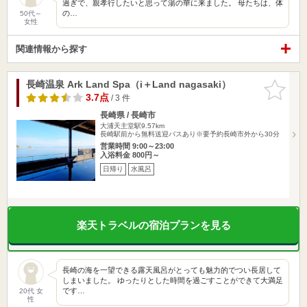
過ぎで、親孝行したいと思って湯の華に来ました。 母たちは、体
の…
50代～
女性
関連情報から探す
長崎温泉 Ark Land Spa（i＋Land nagasaki）
お気に入
りに追加
3.7点
/ 3 件
長崎県 / 長崎市
大浦天主堂駅9.57km
長崎駅前から無料送迎バスあり※要予約長崎市外から30分
営業時間 9:00～23:00
入浴料金 800円～
日帰り
水風呂
楽天トラベルの宿泊プランを見る
長崎の海を一望できる露天風呂がとっても魅力的でつい長居して
しまいました。 ゆったりとした時間を過ごすことができて大満足
です…
20代 女
性