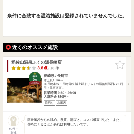
条件に合致する温浴施設は登録されていませんでした。
近くのオススメ施設
稲佐山温泉ふくの湯長崎店
お気に入
りに追加
3.8点
/ 18 件
長崎県 / 長崎市
浦上駅1.16km
JR長崎本線・長崎電鉄 浦上駅よりふくの湯無料巡回バス利
用（住吉方面…
営業時間 9:30～26:00
入浴料金 850円～
日帰り
水風呂
露天風呂からの眺め、泉質、清潔さ、コスパ最高でした！また、
長崎にくることがあれば利用したいです。
50代～
女性