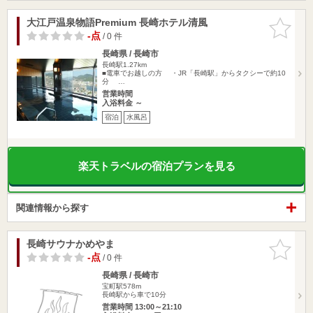
大江戸温泉物語Premium 長崎ホテル清風
お気に入
りに追加
-点
/ 0 件
長崎県 / 長崎市
長崎駅1.27km
■電車でお越しの方 ・JR「長崎駅」からタクシーで約10
分 …
営業時間
入浴料金 ～
宿泊
水風呂
楽天トラベルの宿泊プランを見る
関連情報から探す
長崎サウナかめやま
お気に入
りに追加
-点
/ 0 件
長崎県 / 長崎市
宝町駅578m
長崎駅から車で10分
営業時間 13:00～21:10