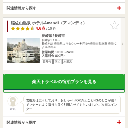
関連情報から探す
稲佐山温泉 ホテルAmandi（アマンディ）
お気に入
りに追加
4.6点
/ 10 件
長崎県 / 長崎市
長崎駅1.11km
長崎本線 長崎駅よりタクシー利用5分長崎自動車道 長崎IC
より出島有…
営業時間 10:00～24:00
入浴料金 800円～
日帰り
宿泊
水風呂
楽天トラベルの宿泊プランを見る
岩盤浴は広々しており、おしゃべりOKのとことNGのとこが別々
でマナーもよく気持ち良く利用させてもらいました。次回はイン
ター…
匿名
関連情報から探す