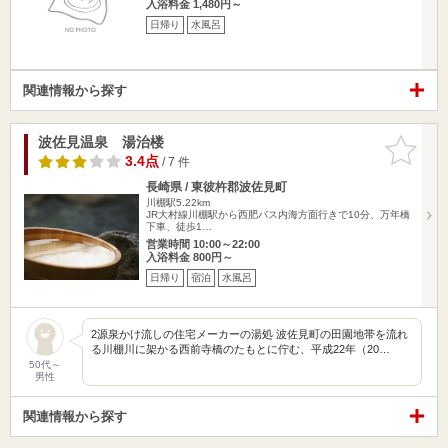
入浴料金 1,480円～
日帰り
水風呂
関連情報から探す
波佐見温泉 湯治楼
お気に入
りに追加
3.4点
/ 7 件
長崎県 / 東彼杵郡波佐見町
川棚駅5.22km
JR大村線川棚駅から西肥バス内海方面行きで10分、万年橋
下車、徒歩1…
営業時間 10:00～22:00
入浴料金 800円～
日帰り
宿泊
水風呂
2源泉かけ流しの住宅メーカーの湯処 波佐見町の田園地帯を流れ
る川棚川に架かる西前寺橋のたもとに佇む、平成22年（20…
50代～
男性
関連情報から探す