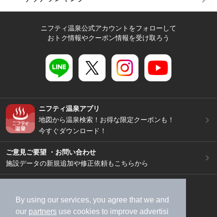
ニフティ温泉公式アカウントをフォローして
おトク情報やクーポン情報を受け取ろう
ニフティ温泉アプリ
地図から温泉検索！お得な限定クーポンも！
今すぐダウンロード！
ご意見ご要望 ・お問い合わせ
施設データの新規追加や修正依頼もこちらから
スマートフォン
/
PC
加盟店募集（資料請求）
広告出稿のご案内
By using our services, you agree that we and
our
partners
use cookies to improve advertisi
利用規約
ライフスタイルMEMBERS+規約