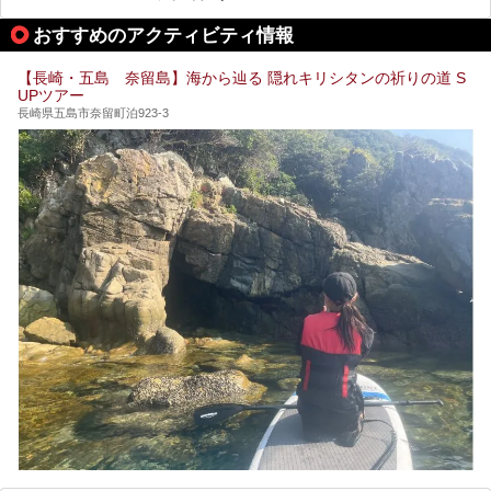
パ施設です。
提供元：天然炭酸温泉 のもん湯【PR】
この記事は天然炭酸温泉 のもん湯のPRレポート記事です。
おすすめのアクティビティ情報
今回は九州在住のニフティ温泉ライターである筆者が現地体
【長崎・五島 奈留島】海から辿る 隠れキリシタンの祈りの道 S
験し、3つのスパ施設に焦点を当て、その全貌を徹底紹介。
UPツアー
本編では、i+Land nagasakiのSPAの中核的施設ともいえる
「Ark Land Spa」をご紹介します。
長崎県五島市奈留町泊923-3