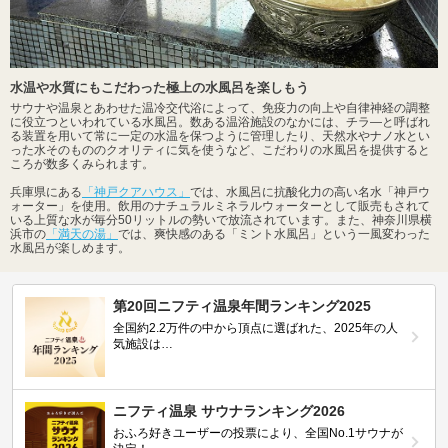
水温や水質にもこだわった極上の水風呂を楽しもう
サウナや温泉とあわせた温冷交代浴によって、免疫力の向上や自律神経の調整
に役立つといわれている水風呂。数ある温浴施設のなかには、チラ―と呼ばれ
る装置を用いて常に一定の水温を保つように管理したり、天然水やナノ水とい
った水そのもののクオリティに気を使うなど、こだわりの水風呂を提供すると
ころが数多くみられます。
兵庫県にある
「神戸クアハウス」
では、水風呂に抗酸化力の高い名水「神戸ウ
ォーター」を使用。飲用のナチュラルミネラルウォーターとして販売もされて
いる上質な水が毎分50リットルの勢いで放流されています。また、神奈川県横
浜市の
「満天の湯」
では、爽快感のある「ミント水風呂」という一風変わった
水風呂が楽しめます。
第20回ニフティ温泉年間ランキング2025
全国約2.2万件の中から頂点に選ばれた、2025年の人
気施設は…
ニフティ温泉 サウナランキング2026
おふろ好きユーザーの投票により、全国No.1サウナが