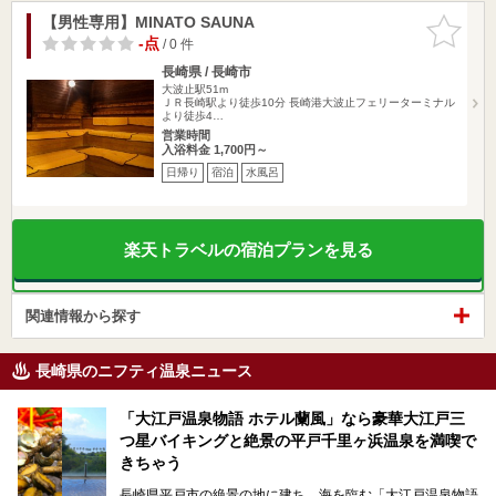
【男性専用】MINATO SAUNA
お気に入
りに追加
-点
/ 0 件
長崎県 / 長崎市
大波止駅51m
ＪＲ長崎駅より徒歩10分 長崎港大波止フェリーターミナル
より徒歩4…
営業時間
入浴料金 1,700円～
日帰り
宿泊
水風呂
楽天トラベルの宿泊プランを見る
関連情報から探す
長崎県のニフティ温泉ニュース
「大江戸温泉物語 ホテル蘭風」なら豪華大江戸三
つ星バイキングと絶景の平戸千里ヶ浜温泉を満喫で
きちゃう
長崎県平戸市の絶景の地に建ち、海を臨む「大江戸温泉物語