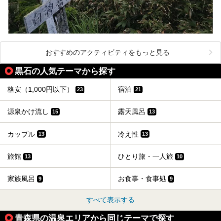
おすすめのアクティビティをもっと見る
黒石の人気テーマから探す
格安（1,000円以下）
宿泊
23
21
源泉かけ流し
露天風呂
15
13
カップル
冷え性
13
13
旅館
ひとり旅・一人旅
13
10
家族風呂
お食事・食事処
9
9
すべて表示する
青森県の温泉エリアから同じテーマで探す