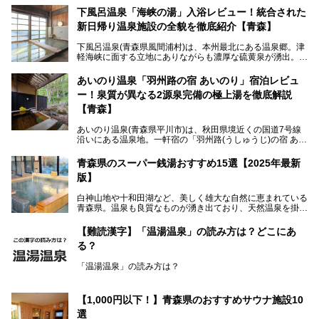
下風呂温泉「海峡の湯」入浴レビュー！統合された
新日帰り温泉施設の全貌を徹底紹介【青森】
下風呂温泉(青森県風間浦村)は、本州最北にある温泉郷。津
軽海峡に面する立地にありながらも濃厚な硫黄泉が湧出。良
質の温泉や新鮮な海の幸を求め、遠隔地ながらも全国から温
泉ファンが訪れる温泉地です。
あいのり温泉「羽州路の宿 あいのり」宿泊レビュ
ー！泉質が異なる2源泉完備の極上湯を徹底解説
「海峡の湯」は、以前あった2つの共同浴場を統合し、2020
年12月にオープンした日帰り入浴施設。かつて別々の共同
【青森】
浴場で使用された2つの源泉を楽しめる点が魅力です。また
無料休憩室や食事処も併設し、地元常連客のみならず観光客
あいのり温泉(青森県平川市)は、秋田県境近くの国道7号線
にも利用しやすい施設へ変貌しました。
沿いにある温泉地。一軒宿の「羽州路(うしゅうじ)の宿 あい
今回、筆者は実際に海峡の湯へ訪問・入浴し、その魅力を徹
のり」があります。最大の特徴が、炭酸ガスを含む食塩泉
底解説します！
(通称:赤湯)と無色透明の単純温泉という2種類の源泉を使用
青森県のスーパー銭湯おすすめ15選【2025年最新
し、いずれも源泉100％かけ流しで提供している点でしょ
版】
う。
白神山地や十和田湖など、美しく雄大な自然に恵まれている
今回筆者は実際に宿泊し、大浴場と露天風呂付き客室を中心
青森県。温泉も良質なものが湧き出ており、天然温泉を掛け
に「羽州路の宿 あいのり」を詳細にご紹介。秋田県側を含
流しで贅沢に堪能できる温泉施設がたくさんあります。青森
むこの一帯は日本でも有数の個性的な温泉がひしめくエリア
の山並みを眺めながら温泉に浸かり、お食事処でおいしいご
ですが、実はあいのり温泉も決して見逃せない極上湯のひと
【難読漢字】「温湯温泉」の読み方は？どこにあ
当地グルメを味わうひとときは格別ですね！
つ。その魅力を徹底解説します！
る？
今回は、青森県でおすすめのスーパー銭湯を紹介します。
「また来たい！」と思えるお気に入りの施設をぜひ見つけて
「温湯温泉」の読み方は？
ください。
読めそうで読めない、難読温泉地名漢字。あなたは読めます
か？
【1,000円以下！】青森県のおすすめサウナ施設10
選