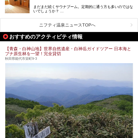
まだまだ続くサウナブーム。定期的に通う方も多いのではな
いでしょうか？
そこでコスパ抜群！1,000円以下でサウナを楽しめる施設を
紹介します。
ニフティ温泉ニュースTOPへ
格安でも充実の施設でサウナを楽しみませんか？
おすすめのアクティビティ情報
今回は青森県にある1,000円以下のおすすめサウナ施設を紹
介します！
【青森・白神山地】世界自然遺産・白神岳ガイドツアー 日本海と
ブナ原生林を一望！完全貸切
秋田県能代市栄町9-3