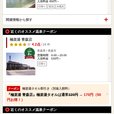
入浴料金 450円～
日帰り
宿泊
水風呂
関連情報から探す
近くのオススメ温泉クーポン
極楽湯 青森店
4.2点
/ 24 件
青森県 / 青森市
営業時間 6:00～25:00
入浴料金 530円～
日帰り
極楽湯タオル割引き（別途入館料）
クーポン
『極楽湯 青森店』極楽湯タオルは通常
220円
→
170円（50
円お得！）
近くのオススメ温泉クーポン