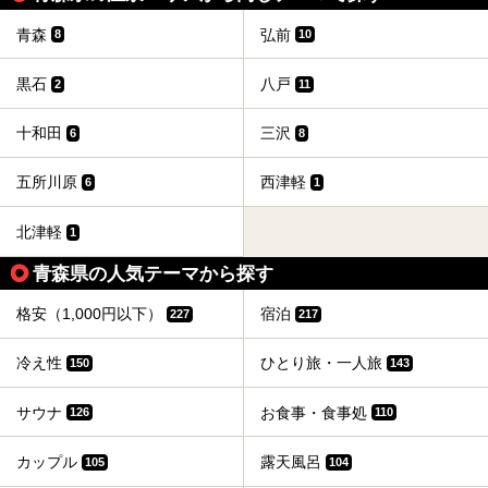
青森
弘前
8
10
黒石
八戸
2
11
十和田
三沢
6
8
五所川原
西津軽
6
1
北津軽
1
青森県の人気テーマから探す
格安（1,000円以下）
宿泊
227
217
冷え性
ひとり旅・一人旅
150
143
サウナ
お食事・食事処
126
110
カップル
露天風呂
105
104