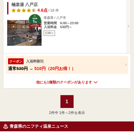
極楽湯 八戸店
4.6点
/ 16 件
青森県 / 八戸市
営業時間 6:00～23:00
入浴料金 530円～
日帰り
入浴料割引
クーポン
通常
530円
→
510円（20円お得！）
他にも1種類のクーポンがあります
1
2
件中 1件～2件を表示
青森県のニフティ温泉ニュース