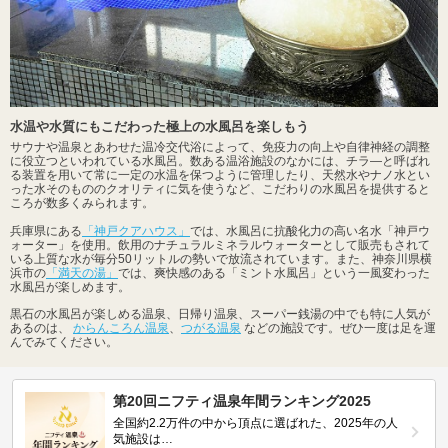
水温や水質にもこだわった極上の水風呂を楽しもう
サウナや温泉とあわせた温冷交代浴によって、免疫力の向上や自律神経の調整
に役立つといわれている水風呂。数ある温浴施設のなかには、チラ―と呼ばれ
る装置を用いて常に一定の水温を保つように管理したり、天然水やナノ水とい
った水そのもののクオリティに気を使うなど、こだわりの水風呂を提供すると
ころが数多くみられます。
兵庫県にある
「神戸クアハウス」
では、水風呂に抗酸化力の高い名水「神戸ウ
ォーター」を使用。飲用のナチュラルミネラルウォーターとして販売もされて
いる上質な水が毎分50リットルの勢いで放流されています。また、神奈川県横
浜市の
「満天の湯」
では、爽快感のある「ミント水風呂」という一風変わった
水風呂が楽しめます。
黒石の水風呂が楽しめる温泉、日帰り温泉、スーパー銭湯の中でも特に人気が
あるのは、
からんころん温泉
、
つがる温泉
などの施設です。ぜひ一度は足を運
んでみてください。
第20回ニフティ温泉年間ランキング2025
全国約2.2万件の中から頂点に選ばれた、2025年の人
気施設は…