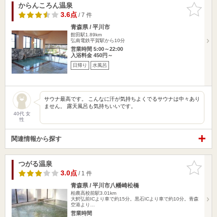
からんころん温泉
お気に入
りに追加
3.6点
/ 7 件
青森県 / 平川市
館田駅1.89km
弘南電鉄平賀駅から10分
営業時間 5:00～22:00
入浴料金 450円～
日帰り
水風呂
サウナ最高です。 こんなに汗が気持ちよくでるサウナは中々あり
ません。 露天風呂も気持ちいいです。
40代 女
性
関連情報から探す
つがる温泉
お気に入
りに追加
3.0点
/ 1 件
青森県 / 平川市八幡崎松橋
柏農高校前駅3.01km
大鰐弘前ICより車で約15分。黒石ICより車で約10分。青森
空港より…
営業時間