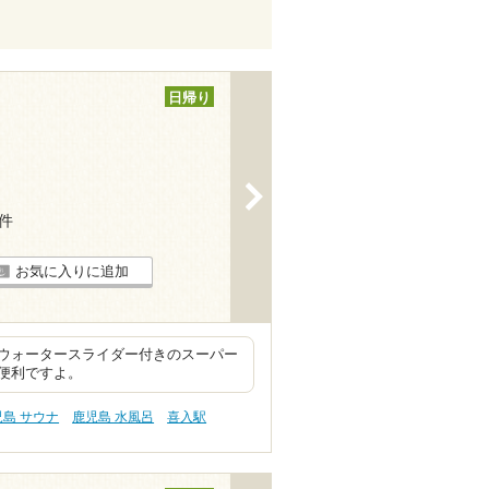
日帰り
>
1件
お気に入りに追加
ウォータースライダー付きのスーパー
便利ですよ。
児島 サウナ
鹿児島 水風呂
喜入駅