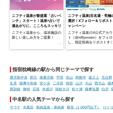
ニフティ温泉が新提案「占いベ
ニフティ温泉|百名湯・究極
ンチ」スタート！温泉×占いで
選択！Xフォロー＆リポスト
湯あがりに、こころもスッキリ
ャンペーン
ニフティ温泉から、温浴施設の
ニフティ温泉のX公式アカウ
新しい楽しみ方をご提案！
ト（@niftyonsen）をフォ
し、指定投稿をリポストす
温泉で体を癒したあとに、占い
と、抽選で各回26（ふろ）
でこころもスッキリ──そんな
様（合計260名様）に選べる
新体験が楽しめる「占いベン
GIFT500円分をプレゼント
チ」を展開中♨
たします。
指宿枕崎線の駅から同じテーマで探す
手相やタロットなど気軽に楽し
める占いで、“ととのう”おふろ
鹿児島中央
郡元
南鹿児島
宇宿
谷山
慈眼寺
坂之上
五位野
時間を、もっと特別に。
生見
薩摩今和泉
宮ケ浜
二月田
指宿
山川
大山
西大山
薩
西頴娃
御領
石垣
水成川
頴娃大川
松ケ浦
薩摩塩屋
白沢
中名駅の人気テーマから探す
サウナ
水風呂
単純温泉・単純泉
格安（1,000円以下）
ひと