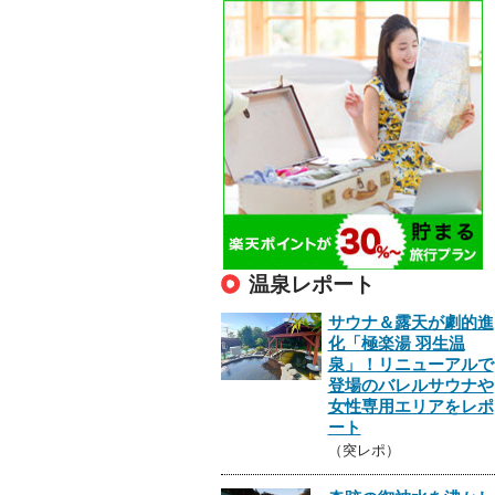
温泉レポート
サウナ＆露天が劇的進
化「極楽湯 羽生温
泉」！リニューアルで
登場のバレルサウナや
女性専用エリアをレポ
ート
（突レポ）