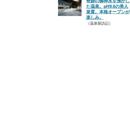
奇跡の御神水を沸かし
た温泉。pH9.6の美人
泉質。本格オープンが
楽しみ。
（温泉探訪記）