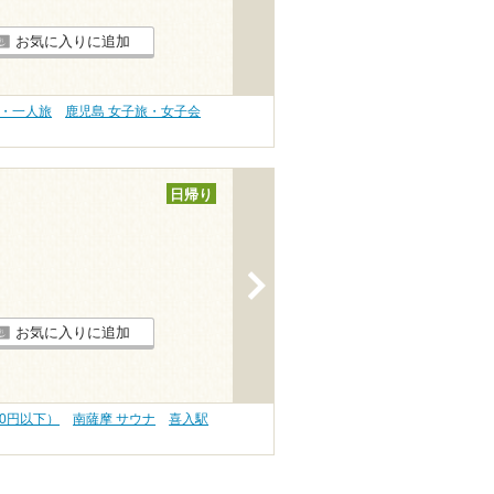
お気に入りに追加
旅・一人旅
鹿児島 女子旅・女子会
日帰り
>
お気に入りに追加
00円以下）
南薩摩 サウナ
喜入駅