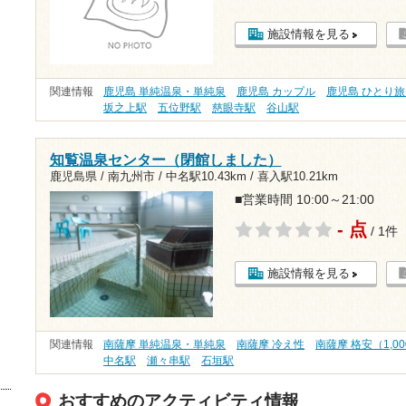
施設情報を見る
関連情報
鹿児島 単純温泉・単純泉
鹿児島 カップル
鹿児島 ひとり
坂之上駅
五位野駅
慈眼寺駅
谷山駅
知覧温泉センター（閉館しました）
鹿児島県 / 南九州市 /
中名駅10.43km
/
喜入駅10.21km
■営業時間 10:00～21:00
- 点
/ 1件
施設情報を見る
関連情報
南薩摩 単純温泉・単純泉
南薩摩 冷え性
南薩摩 格安（1,0
中名駅
瀬々串駅
石垣駅
おすすめのアクティビティ情報