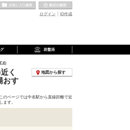
お気に入りの温泉
最近の履歴
ログイン
ID作成
グ
岩盤浴
すめ
)近く
地図から探す
湯おす
このページでは中名駅から直線距離で近
します。