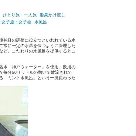
そんな心のつぶやきを、湯あが
りの温まった心のまま相談でき
たら素敵ですよね。
ひとり旅・一人旅
源泉かけ流し
女子旅・女子会
水風呂
う
ニフティ温泉の「占いベンチ」
律神経の調整に役立つといわれている水
は、そんなあなたの心のつぶや
て常に一定の水温を保つように管理した
きをプロの占い師に相談するこ
など、こだわりの水風呂を提供するとこ
とができるサービスです。
名水「神戸ウォーター」を使用。飲用の
が毎分50リットルの勢いで放流されて
おふろパス会員様なら、この特
る「ミント水風呂」という一風変わった
別なひとときを「毎月10分無
料」でご利用いただけます。
お湯で体がほぐれたら、次は占
い師さんとお話しして、心もほ
ぐしてみませんか？