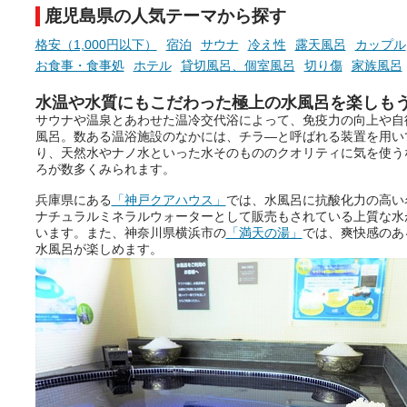
鹿児島県の人気テーマから探す
格安（1,000円以下）
宿泊
サウナ
冷え性
露天風呂
カップル
お食事・食事処
ホテル
貸切風呂、個室風呂
切り傷
家族風呂
水温や水質にもこだわった極上の水風呂を楽しも
サウナや温泉とあわせた温冷交代浴によって、免疫力の向上や自
風呂。数ある温浴施設のなかには、チラ―と呼ばれる装置を用い
り、天然水やナノ水といった水そのもののクオリティに気を使う
ろが数多くみられます。
兵庫県にある
「神戸クアハウス」
では、水風呂に抗酸化力の高い
ナチュラルミネラルウォーターとして販売もされている上質な水
います。また、神奈川県横浜市の
「満天の湯」
では、爽快感のあ
水風呂が楽しめます。