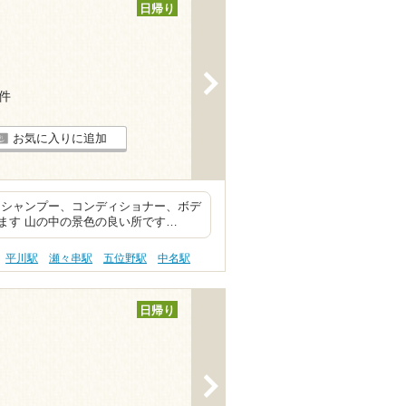
日帰り
>
1件
お気に入りに追加
、シャンプー、コンディショナー、ボデ
ます 山の中の景色の良い所です…
平川駅
瀬々串駅
五位野駅
中名駅
日帰り
>