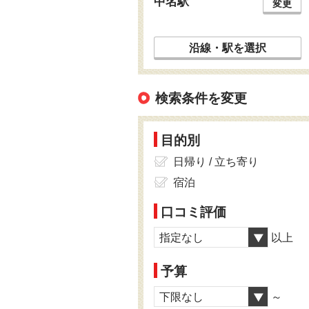
中名駅
変更
沿線・駅を選択
検索条件を変更
目的別
日帰り / 立ち寄り
宿泊
口コミ評価
指定なし
以上
予算
下限なし
～