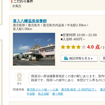
こだわり条件
水風呂
喜入八幡温泉保養館
鹿児島県 / 鹿児島市 / 鹿児島市内温泉 /
中名駅1.93km
/
喜入駅1.05km
■営業時間 10:00～21:00
■入浴料 460円～
4.0 点
/ 
施設情報を見る
国道沿い原油備蓄基地近くの道の駅にあります。室内
銭湯です。指宿への途中にあり、休憩がてら寄るのに
匿名
関連情報
鹿児島 ひとり旅・一人旅
鹿児島 格安（1,000円以下）
鹿
中名駅
前之浜駅
瀬々串駅