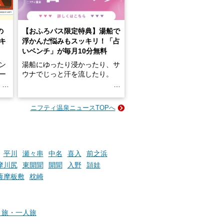
の
【おふろパス限定特典】湯船で
キ
浮かんだ悩みもスッキリ！「占
いベンチ」が毎月10分無料
ン
湯船にゆったり浸かったり、サ
ロー
ウナでじっと汗を流したり。
る
名
e-
ニフティ温泉ニュースTOPへ
い
そんな「一人でぼんやり過ごす
時間」、ふだん後回しにしてい
た「これからのこと」や「ちょ
っとした悩み」が、頭に浮かん
でくることはありませんか？
平川
瀬々串
中名
喜入
前之浜
摩川尻
東開聞
開聞
入野
頴娃
薩摩板敷
枕崎
お風呂でリラックスしているか
らこそ向き合える、大切な自分
の本音。
り旅・一人旅