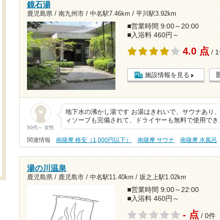
鏡石湯
鹿児島県 / 南九州市 /
中名駅7.46km
/
平川駅3.92km
■営業時間 9:00～20:00
■入浴料 460円～
4.0 点
/ 
施設情報を見る
地下水の沸かし湯です お湯はきれいで、サウナあり
ィソープも完備されて、ドライヤーも無料で使用でき
50代～ 女性
関連情報
南薩摩 格安（1,000円以下）
南薩摩 サウナ
南薩摩 水風呂
湯の川温泉
鹿児島県 / 鹿児島市 /
中名駅11.40km
/
坂之上駅1.02km
■営業時間 9:00～22:00
■入浴料 460円～
- 点
/ 0件