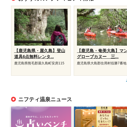
【鹿児島県・屋久島】登山
【鹿児島・奄美大島】マ
道具6点無料レンタ...
グローブカヌー 三...
鹿児島県熊毛郡屋久島町安房115
鹿児島県大島郡住用村役勝7番地
ニフティ温泉ニュース