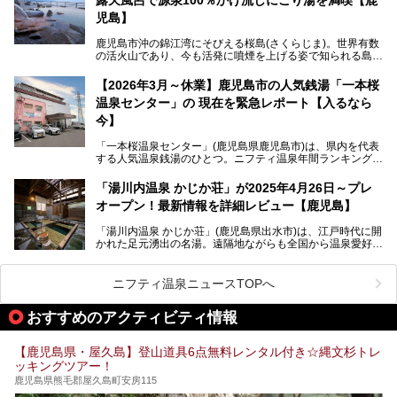
最大の魅力は、ここでしか体験できない絶妙なバランスの
「自噴混合泉」。今回は、その極上の湯を心ゆくまで堪能す
児島】
べく宿泊し、実際に感じたお湯のちからと宿の魅力を詳しく
レポートします。
鹿児島市沖の錦江湾にそびえる桜島(さくらじま)。世界有数
の活火山であり、今も活発に噴煙を上げる姿で知られる島で
また、気軽に立ち寄りたい方のための「日帰り入浴情報」も
す。「桜島シーサイドホテル」は桜島の南端付近に佇むリゾ
併せて解説。温泉マニアをも唸らせる“生きたお湯”の正体に
ートホテル。最大の魅力が、錦江湾に面した絶景混浴露天風
【2026年3月～休業】鹿児島市の人気銭湯「一本桜
迫ります。
呂でしょう。源泉100％かけ流しのにごり湯は、多くの温泉
温泉センター」の 現在を緊急レポート【入るなら
ファンを魅了する存在です。
今】
今回筆者自ら宿泊。桜島シーサイドホテルの“温泉”はじめ、
食事やアクセスなど詳細レビューします。
「一本桜温泉センター」(鹿児島県鹿児島市)は、県内を代表
する人気温泉銭湯のひとつ。ニフティ温泉年間ランキング2
025では、鹿児島県総合第4位を獲得。年中無休かつ24時間
営業なので、就寝前の入浴や寝起き一番の朝湯など利便性が
「湯川内温泉 かじか荘」が2025年4月26日～プレ
抜群！ 多くの常連客やファンでいつも賑わっています。し
オープン！最新情報を詳細レビュー【鹿児島】
かし建物の老朽化に伴い、2026年2月28日24時をもって休
業。現在の施設を取り壊し・同じ場所に新築するため、再開
「湯川内温泉 かじか荘」(鹿児島県出水市)は、江戸時代に開
は約2年後を予定しています。
かれた足元湧出の名湯。遠隔地ながらも全国から温泉愛好家
が訪れ、温泉ファンなら一度は入ってみたい憧れの温泉とも
今回は2025年の年末に訪問・現地体験し、一本桜温泉セン
いえる存在です。2023年にいったん閉館しましたが、その
ターの“現在”を緊急レポートします！
後経営が変わり、復旧作業を実施。2025年4月26日に日帰
ニフティ温泉ニュースTOPへ
り入浴施設としてプレオープンしました。
おすすめのアクティビティ情報
筆者自身、閉館中もボランティア作業や取材等で数回現地へ
【鹿児島県・屋久島】登山道具6点無料レンタル付き☆縄文杉トレ
乗り込みましたが、今回もオープン前日から初日にかけて現
ッキングツアー！
地訪問。リニューアルした浴室・最新情報を中心に、以前と
の相違点や注意事項などを詳細レビューします。
鹿児島県熊毛郡屋久島町安房115