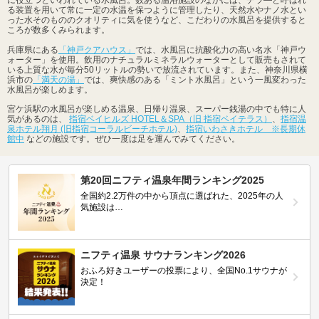
る装置を用いて常に一定の水温を保つように管理したり、天然水やナノ水とい
った水そのもののクオリティに気を使うなど、こだわりの水風呂を提供すると
ころが数多くみられます。
兵庫県にある
「神戸クアハウス」
では、水風呂に抗酸化力の高い名水「神戸ウ
ォーター」を使用。飲用のナチュラルミネラルウォーターとして販売もされて
いる上質な水が毎分50リットルの勢いで放流されています。また、神奈川県横
浜市の
「満天の湯」
では、爽快感のある「ミント水風呂」という一風変わった
水風呂が楽しめます。
宮ケ浜駅の水風呂が楽しめる温泉、日帰り温泉、スーパー銭湯の中でも特に人
気があるのは、
指宿ベイヒルズ HOTEL＆SPA（旧 指宿ベイテラス）
、
指宿温
泉ホテル翔月 (旧指宿コーラルビーチホテル)
、
指宿いわさきホテル ※長期休
館中
などの施設です。ぜひ一度は足を運んでみてください。
第20回ニフティ温泉年間ランキング2025
全国約2.2万件の中から頂点に選ばれた、2025年の人
気施設は…
ニフティ温泉 サウナランキング2026
おふろ好きユーザーの投票により、全国No.1サウナが
決定！