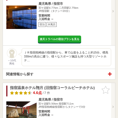
鹿児島県 / 指宿市
宮ケ浜駅4.77km
二月田駅2.75km
JR指宿駅（タクシー20分）
営業時間
入浴料金 ～
宿泊
水風呂
楽天トラベルの宿泊プランを見る
ＪＲ指宿枕崎線の指宿駅から、車で山道を上ること約15分。標高
330mの高台に建つ、様々なスポーツ施設も持つ大型リゾートホ
テ…
～10代
男性
関連情報から探す
指宿温泉ホテル翔月 (旧指宿コーラルビーチホテル)
お気に入
りに追加
4.6点
/ 7 件
鹿児島県 / 指宿市
宮ケ浜駅5.50km
指宿駅711m
JR指宿枕崎線指宿駅からタクシーで3分
営業時間
入浴料金 ～