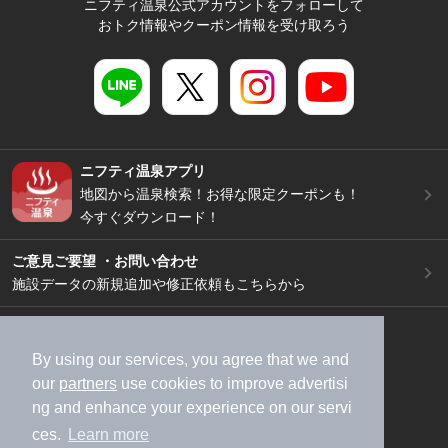
ニフティ温泉公式アカウントをフォローして
おトク情報やクーポン情報を受け取ろう
ニフティ温泉アプリ
地図から温泉検索！お得な限定クーポンも！
今すぐダウンロード！
ご意見ご要望 ・お問い合わせ
施設データの新規追加や修正依頼もこちらから
スマートフォン
/
PC
加盟店募集（資料請求）
広告出稿のご案内
By using our services, you agree that we and
our
partners
use cookies to improve advertisi
利用規約
ライフスタイルMEMBERS+規約
ng and enhance your experience on our servi
特定商取引法に基づく表記
ヘルプ
採用情報
ces.
Learn more
運営会社
個人情報保護ポリシー