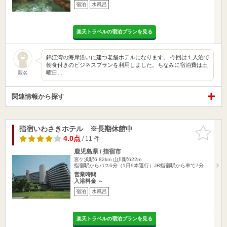
宿泊
水風呂
楽天トラベルの宿泊プランを見る
錦江湾の海岸沿いに建つ老舗ホテルになります。 今回は１人泊で
朝食付きのビジネスプランを利用しました。ちなみに宿泊費は土
曜日…
匿名
関連情報から探す
指宿いわさきホテル ※長期休館中
お気に入
りに追加
4.0点
/ 11 件
鹿児島県 / 指宿市
宮ケ浜駅6.82km
山川駅622m
指宿駅からバス6分（1日9本運行）JR指宿駅から車で7分
営業時間
入浴料金 ～
宿泊
水風呂
楽天トラベルの宿泊プランを見る