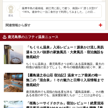
薩摩半島の最南端、錦江湾に面して建つ、南国ﾑｰﾄﾞ漂う大型ﾘｿﾞ
ｰﾄﾎﾃﾙ。連休中に一泊二食付きで利用してみました。この日…
匿名
関連情報から探す
鹿児島県のニフティ温泉ニュース
「ちくりん温泉」入浴レビュー！源泉かけ流し美肌
湯＆コスパ抜群の家族風呂・大衆風呂・宿泊施設を
徹底紹介
ちくりん温泉は、鹿児島県さつま町にある温泉施設。最大の
特徴が値段の安さでしょう。昨今の物価高騰が続く中、家族
風呂1室1時間900円・大衆風呂大人1人300円、宿泊大人1人
4,000円～、と驚くべき価格を維持。
【霧島湯之谷山荘 宿泊記】温泉マニア垂涎の唯一
無二の「混合泉」！その魅力と日帰り入浴情報まで
さらに、源泉100％かけ流しのツルツル美肌湯を堪能できる
点にも注目すべき。30年以上全国の温泉を巡った筆者の経
徹底紹介
験上、穴場中の穴場と言っても決して過言ではありません。
鹿児島県内でも屈指の知名度を誇る「霧島温泉郷」。その数
今回は「ちくりん温泉」の家族風呂・大衆風呂・宿泊施設に
ある名宿の中でも、温泉愛好家たちが「ここだけは外せな
ついて、徹底レビューします！
い」と熱い視線を送るのが「霧島湯之谷山荘（以下：湯之谷
山荘）」です。
「桜島シーサイドホテル」宿泊レビュー！絶景混浴
露天風呂で源泉100％かけ流しにごり湯を満喫【鹿