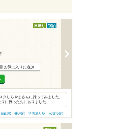
日帰り
宿泊
>
2件
お気に入りに追加
る
スタしらやまさんに行ってみました。
なりに行った先にありました。 …
白山駅
井戸駅
学園通り駅
公文明駅