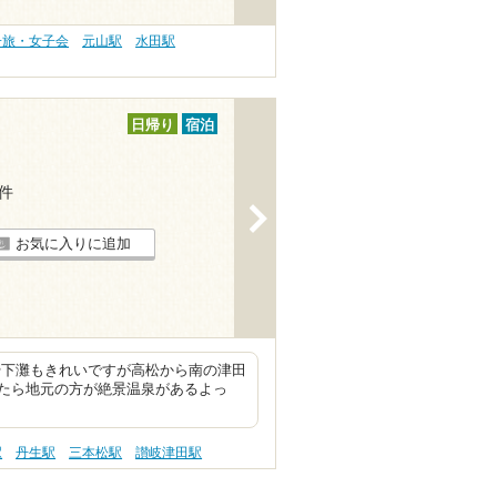
子旅・女子会
元山駅
水田駅
日帰り
宿泊
9件
>
お気に入りに追加
や下灘もきれいですが高松から南の津田
たら地元の方が絶景温泉があるよっ
駅
丹生駅
三本松駅
讃岐津田駅