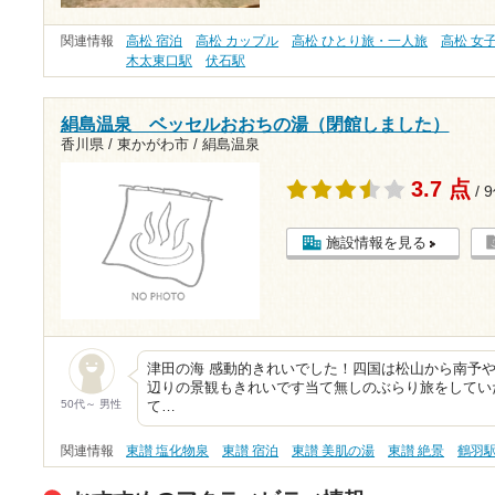
関連情報
高松 宿泊
高松 カップル
高松 ひとり旅・一人旅
高松 女
木太東口駅
伏石駅
絹島温泉 ベッセルおおちの湯（閉館しました）
香川県 / 東かがわ市 / 絹島温泉
3.7 点
/ 
施設情報を見る
津田の海 感動的きれいでした！四国は松山から南予
辺りの景観もきれいです当て無しのぶらり旅をしてい
50代～ 男性
て…
関連情報
東讃 塩化物泉
東讃 宿泊
東讃 美肌の湯
東讃 絶景
鶴羽