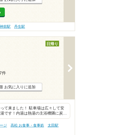
る
神前駅
丹生駅
日帰り
>
17件
お気に入りに追加
って来ました！ 駐車場は広々して安
入湯です！内湯は熱湯の主浴槽隣に炭…
サージ
高松 お食事・食事処
太田駅