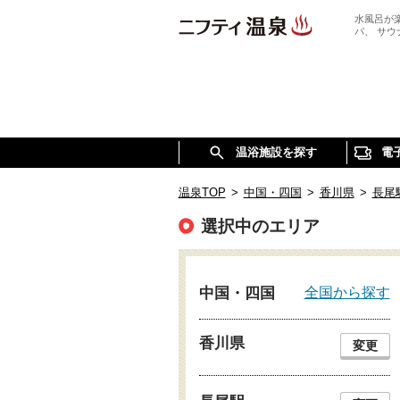
水風呂が
パ、 サ
温浴施設を探す
電
温泉TOP
>
中国・四国
>
香川県
>
長尾
選択中のエリア
全国から探す
中国・四国
香川県
変更