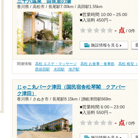
三十六温泉 由良里の湯
香川県 / 高松市 /
長尾駅7.00km
/
高田駅1.55km
■営業時間 10:00～25:00
■入浴料 450円～
- 点
/ 0件
施設情報を見る
関連情報
高松 エステ・マッサージ
高松 お食事・食事処
高松 格安（
西前田駅
水田駅
池戸駅
じゃこ丸パーク津田（国民宿舎松琴閣 クアパー
ク津田）
香川県 / さぬき市 /
長尾駅8.15km
/
讃岐津田駅669m
■営業時間 6:00～23:00
■入浴料 550円～
- 点
/ 0件
施設情報を見る