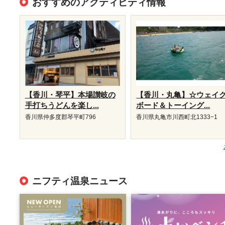
おすすめのアクティビティ情報
【香川・琴平】本場讃岐の
【香川・丸亀】☆ウェイ
手打ちうどんを楽し...
ボード＆トーイング...
香川県仲多度郡琴平町796
香川県丸亀市川西町北1333−1
ニフティ温泉ニュース