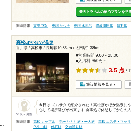
楽天トラベルの宿泊プランを見
関連情報
東讃 宿泊
東讃 サウナ
東讃 水風呂
讃岐津田駅
鶴羽駅
高松ぽかぽか温泉
香川県 / 高松市 /
長尾駅10.56km
/
太田駅1.38km
■営業時間 9:00～25:00
■入浴料 950円～
3.5 点
/ 
施設情報を見る
今日は ズムサタで紹介された！高松ぽかぽか温泉にや
心して場所選びが出来ます 食事処で休憩してからの
50代～ 男性
関連情報
高松 カップル
高松 ひとり旅・一人旅
高松 エステ・マッ
仏生山駅
伏石駅
空港通り駅