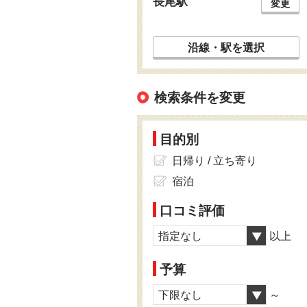
長尾駅
変更
沿線・駅を選択
検索条件を変更
目的別
日帰り / 立ち寄り
宿泊
口コミ評価
指定なし
以上
予算
下限なし
～