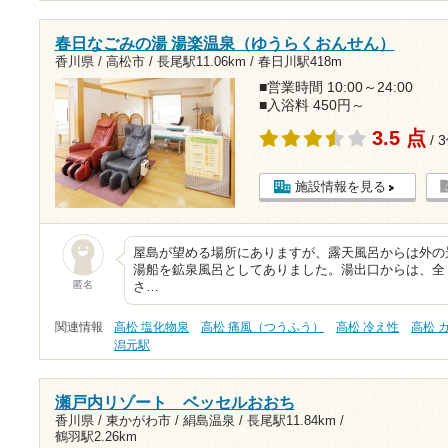
春日なごみの湯 湯楽温泉（ゆうらくおんせん）
香川県 / 高松市 /
長尾駅11.06km
/
春日川駅418m
■営業時間 10:00～24:00
■入浴料 450円～
3.5 点
/ 
施設情報を見る
屋島が望める場所にありますが、露天風呂からは外の
湯船を鉱泉風呂としてありました。湯出口からは、全
匿名
さ…
関連情報
高松 塩化物泉
高松 痛風（つうふう）
高松 冷え性
高松 
潟元駅
瀬戸内リゾート ベッセルおおち
香川県 / 東かがわ市 / 絹島温泉 /
長尾駅11.84km
/
鶴羽駅2.26km