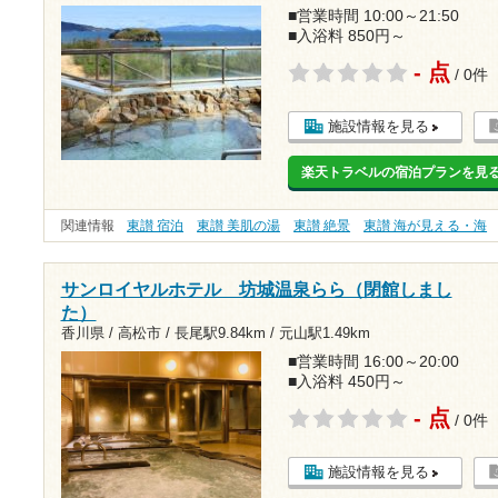
■営業時間 10:00～21:50
■入浴料 850円～
- 点
/ 0件
施設情報を見る
楽天トラベルの宿泊プランを見
関連情報
東讃 宿泊
東讃 美肌の湯
東讃 絶景
東讃 海が見える・海
サンロイヤルホテル 坊城温泉らら（閉館しまし
た）
香川県 / 高松市 /
長尾駅9.84km
/
元山駅1.49km
■営業時間 16:00～20:00
■入浴料 450円～
- 点
/ 0件
施設情報を見る