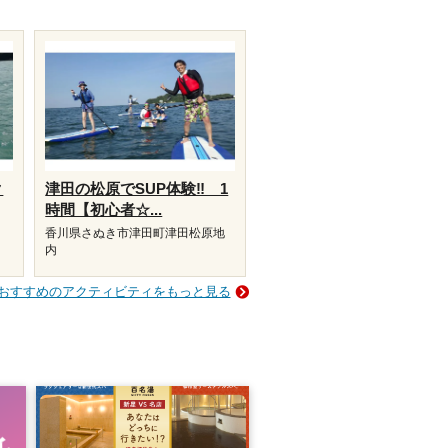
ク
津田の松原でSUP体験‼ 1
時間【初心者☆...
香川県さぬき市津田町津田松原地
内
おすすめのアクティビティをもっと見る