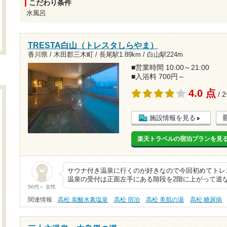
こだわり条件
水風呂
TRESTA白山（トレスタしらやま）
香川県 / 木田郡三木町 /
長尾駅1.89km
/
白山駅224m
■営業時間 10:00～21:00
■入浴料 700円～
4.0 点
/ 
施設情報を見る
楽天トラベルの宿泊プランを見
サウナ付き温泉に行くのが好きなので今回初めてトレ
温泉の受付は正面左手にある階段を2階に上がって道
50代～ 女性
関連情報
高松 炭酸水素塩泉
高松 宿泊
高松 美肌の湯
高松 糖尿病