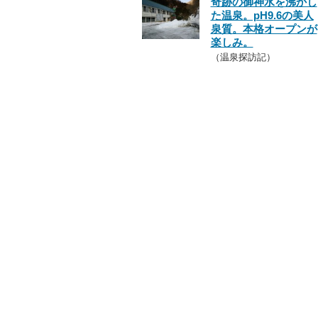
奇跡の御神水を沸かし
た温泉。pH9.6の美人
泉質。本格オープンが
楽しみ。
（温泉探訪記）