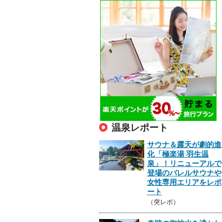
温泉レポート
サウナ＆露天が劇的進
化「極楽湯 羽生温
泉」！リニューアルで
登場のバレルサウナや
女性専用エリアをレポ
ート
（突レポ）