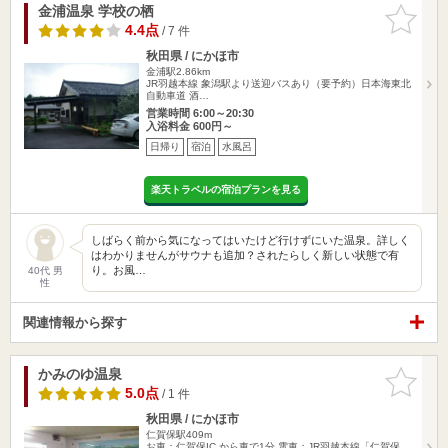
金浦温泉 学校の栖
お気に入
りに追加
4.4点
/ 7 件
秋田県 / にかほ市
金浦駅2.86km
JR羽越本線 象潟駅より送迎バスあり（要予約）日本海東北
自動車道 酒…
営業時間 6:00～20:30
入浴料金 600円～
日帰り
宿泊
水風呂
楽天トラベルの宿泊プランを見る
しばらく前から気になってはいたけど行けずにいた温泉。詳しく
はわかりませんがサウナも追加？されたらしく新しい状態で有
り。お風…
40代 男
性
関連情報から探す
かみのゆ温泉
お気に入
りに追加
5.0点
/ 1 件
秋田県 / にかほ市
仁賀保駅409m
お車：仁賀保IC から車で1分 電車：JR羽越本線「仁賀保