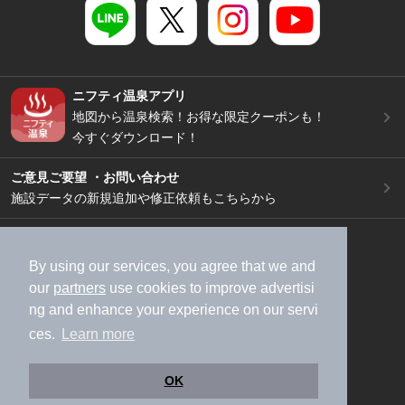
ニフティ温泉アプリ
地図から温泉検索！お得な限定クーポンも！
今すぐダウンロード！
ご意見ご要望 ・お問い合わせ
施設データの新規追加や修正依頼もこちらから
スマートフォン
/
PC
加盟店募集（資料請求）
広告出稿のご案内
By using our services, you agree that we and
our
partners
use cookies to improve advertisi
利用規約
ライフスタイルMEMBERS+規約
ng and enhance your experience on our servi
特定商取引法に基づく表記
ヘルプ
採用情報
ces.
Learn more
運営会社
個人情報保護ポリシー
©NIFTY Lifestyle Co., Ltd.
OK