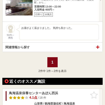
駅」から…
営業時間 13:00～22:00
入浴料金 400円～
日帰り
水風呂
お湯がよく温まりました。 気持ち良かった。
50代～
男性
関連情報から探す
1
2
件中 1件～2件を表示
近くのオススメ施設
鳥海温泉保養センターあぽん西浜
お気に入
りに追加
4.1点
/ 18 件
山形県 / 飽海郡遊佐町 / 鳥海温泉