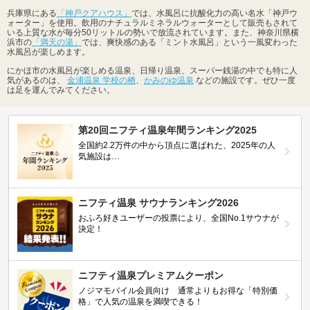
兵庫県にある
「神戸クアハウス」
では、水風呂に抗酸化力の高い名水「神戸ウ
ォーター」を使用。飲用のナチュラルミネラルウォーターとして販売もされて
いる上質な水が毎分50リットルの勢いで放流されています。また、神奈川県横
浜市の
「満天の湯」
では、爽快感のある「ミント水風呂」という一風変わった
水風呂が楽しめます。
にかほ市の水風呂が楽しめる温泉、日帰り温泉、スーパー銭湯の中でも特に人
気があるのは、
金浦温泉 学校の栖
、
かみのゆ温泉
などの施設です。ぜひ一度
は足を運んでみてください。
第20回ニフティ温泉年間ランキング2025
全国約2.2万件の中から頂点に選ばれた、2025年の人
気施設は…
ニフティ温泉 サウナランキング2026
おふろ好きユーザーの投票により、全国No.1サウナが
決定！
ニフティ温泉プレミアムクーポン
ノジマモバイル会員向け 通常よりもお得な「特別価
格」で人気の温泉を満喫できる！