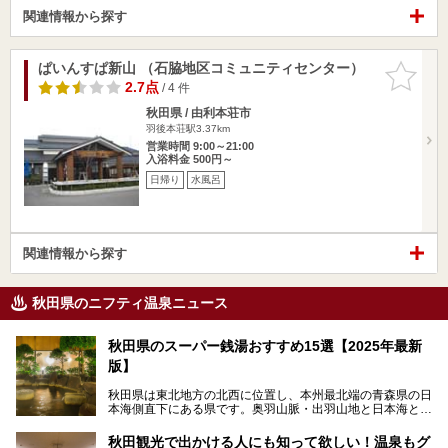
関連情報から探す
ぱいんすぱ新山 （石脇地区コミュニティセンター）
お気に入
りに追加
2.7点
/ 4 件
秋田県 / 由利本荘市
羽後本荘駅3.37km
営業時間 9:00～21:00
入浴料金 500円～
日帰り
水風呂
関連情報から探す
秋田県のニフティ温泉ニュース
秋田県のスーパー銭湯おすすめ15選【2025年最新
版】
秋田県は東北地方の北西に位置し、本州最北端の青森県の日
本海側直下にある県です。奥羽山脈・出羽山地と日本海とい
う、厳しくも雄大な自然に囲まれたエリアで、ユネスコの世
界自然遺産に登録された白神山地のほか、多くの国立公園・
秋田観光で出かける人にも知って欲しい！温泉もグ