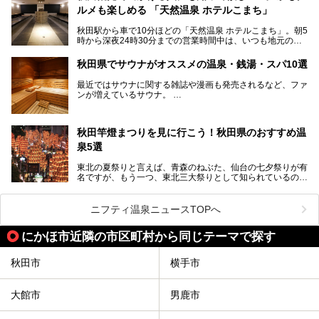
国定公園を擁しています。
ルメも楽しめる 「天然温泉 ホテルこまち」
「あきたこまち」に代表される米の生産量は国内第3位。米
どころ・酒どころとして知られ、比内地鶏・きりたんぽ鍋・
秋田駅から車で10分ほどの「天然温泉 ホテルこまち」。朝5
ハタハタ・しょっつる（魚醤）といった独特の食材も豊富で
時から深夜24時30分までの営業時間中は、いつも地元の人
す。
で賑わっている人気の温泉施設です。宿泊も可能で、温泉や
夏の「秋田竿燈（かんとう）まつり」や男鹿市の「なまは
岩盤浴入り放題なのに1泊3,500円からと破格の安さ！
げ」など、全国的に有名な催しも多い秋田県。観光旅行にも
秋田県でサウナがオススメの温泉・銭湯・スパ10選
観光にも便利な「天然温泉 ホテルこまち」の魅力をたっぷ
役立つ、県内のおすすめスーパー銭湯＆立ち寄り湯情報をご
りお届けします。
紹介します。
最近ではサウナに関する雑誌や漫画も発売されるなど、ファ
ンが増えているサウナ。
しかしサウナは一口にサウナと言っても、ドライサウナ、ス
チームサウナ、塩サウナなどが存在し、施設によって様々な
秋田竿燈まつりを見に行こう！秋田県のおすすめ温
こだわりを持つ施設も増えています。
泉5選
今回はそんな今話題のサウナが楽しめる、秋田県内にあるオ
ススメ温泉・銭湯・スパを10件まとめてご紹介します。
東北の夏祭りと言えば、青森のねぶた、仙台の七夕祭りが有
名ですが、もう一つ、東北三大祭りとして知られているのが
秋田の竿燈祭りです。
毎年8月3日から6日に行われる「秋田竿燈まつり」は、たく
ニフティ温泉ニュースTOPへ
さんの提灯をぶらさげた大きな竿燈を「ドッコイショ」の掛
け声にあわせて秋田駅周辺を練り歩きます。
にかほ市近隣の市区町村から同じテーマで探す
竿燈の数は230本、１万個の提灯がまるで天の川のように連
なり、秋田の夜を照らします。
秋田市
横手市
竿燈まつりを見た後は、秋田の温泉で骨休め。秋田美人を生
み出す温泉がたくさんありますよ！
大館市
男鹿市
秋田に出かけて、夏の暑さを祭りで吹き飛ばしましょう！
今回は秋田県のおすすめ温泉をご紹介します！