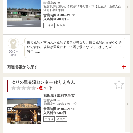
吹浦駅550m
羽越本線吹浦駅から徒歩17分町営バス【女鹿線】あぽん西
浜前下車山形自…
営業時間 6:00～21:30
入浴料金 400円～
日帰り
水風呂
露天風呂と室内のお風呂で源泉が異なり、露天風呂の方がやや濃
いですね。以前は天候によって濁り湯になっていましたが、ここ
数年は…
50代～
男性
関連情報から探す
ゆりの里交流センター ゆりえもん
お気に入
りに追加
-点
/ 0 件
秋田県 / 由利本荘市
前郷駅480m
前郷駅から徒歩で約10分
営業時間 8:30～21:00
入浴料金 600円～
日帰り
水風呂