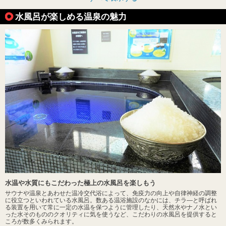
水風呂が楽しめる温泉の魅力
水温や水質にもこだわった極上の水風呂を楽しもう
サウナや温泉とあわせた温冷交代浴によって、免疫力の向上や自律神経の調整
に役立つといわれている水風呂。数ある温浴施設のなかには、チラ―と呼ばれ
る装置を用いて常に一定の水温を保つように管理したり、天然水やナノ水とい
った水そのもののクオリティに気を使うなど、こだわりの水風呂を提供すると
ころが数多くみられます。