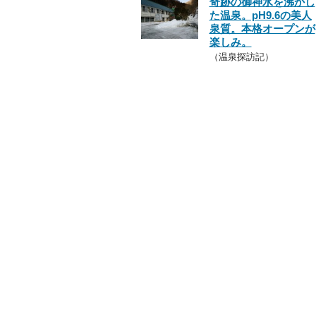
奇跡の御神水を沸かし
た温泉。pH9.6の美人
泉質。本格オープンが
楽しみ。
（温泉探訪記）