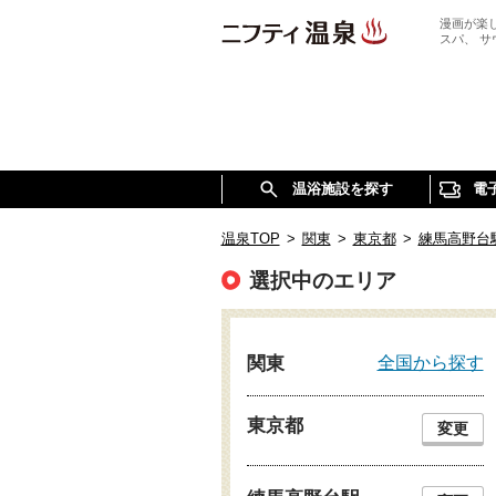
漫画が楽
スパ、 
温浴施設を探す
電
温泉TOP
>
関東
>
東京都
>
練馬高野台
選択中のエリア
全国から探す
関東
東京都
変更