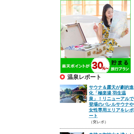
温泉レポート
サウナ＆露天が劇的進
化「極楽湯 羽生温
泉」！リニューアルで
登場のバレルサウナや
女性専用エリアをレポ
ート
（突レポ）