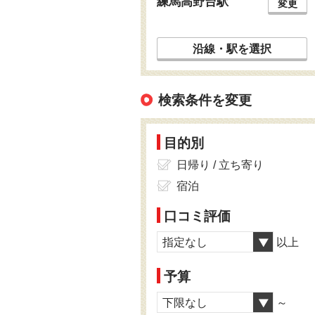
練馬高野台駅
変更
沿線・駅を選択
検索条件を変更
目的別
日帰り / 立ち寄り
宿泊
口コミ評価
指定なし
以上
予算
下限なし
～