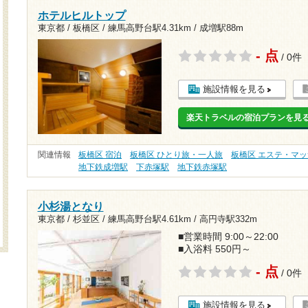
ホテルヒルトップ
東京都 / 板橋区 /
練馬高野台駅4.31km
/
成増駅88m
- 点
/ 0件
施設情報を見る
楽天トラベルの宿泊プランを見
関連情報
板橋区 宿泊
板橋区 ひとり旅・一人旅
板橋区 エステ・マ
地下鉄成増駅
下赤塚駅
地下鉄赤塚駅
小杉湯となり
東京都 / 杉並区 /
練馬高野台駅4.61km
/
高円寺駅332m
■営業時間 9:00～22:00
■入浴料 550円～
- 点
/ 0件
施設情報を見る