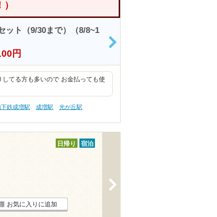
！）
ト（9/30まで）（8/8~1
>
100円
りしてる方も多いので お金払っても使
地下鉄成増駅
成増駅
光が丘駅
日帰り
宿泊
>
お気に入りに追加