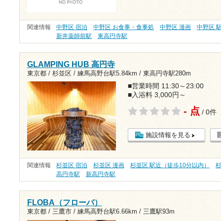
関連情報
中野区 宿泊
中野区 お食事・食事処
中野区 漫画
中野区 
新井薬師前駅
東高円寺駅
GLAMPING HUB 高円寺
東京都 / 杉並区 /
練馬高野台駅5.84km
/
東高円寺駅280m
■営業時間 11:30～23:00
■入浴料 3,000円～
- 点
/ 0件
施設情報を見る
関連情報
杉並区 宿泊
杉並区 漫画
杉並区 駅近（徒歩10分以内）
杉
高円寺駅
新高円寺駅
FLOBA（フローバ）
東京都 / 三鷹市 /
練馬高野台駅6.66km
/
三鷹駅93m