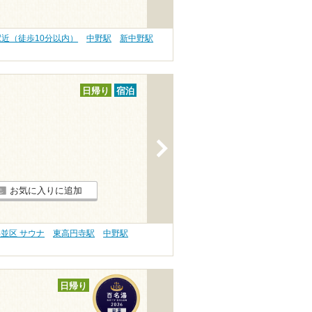
駅近（徒歩10分以内）
中野駅
新中野駅
日帰り
宿泊
>
お気に入りに追加
並区 サウナ
東高円寺駅
中野駅
日帰り