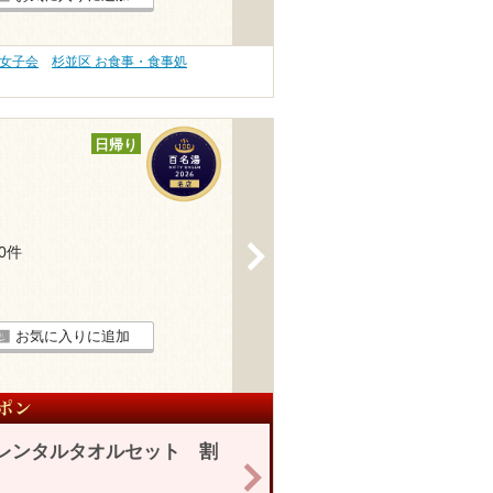
・女子会
杉並区 お食事・食事処
日帰り
>
30件
お気に入りに追加
レンタルタオルセット 割
>