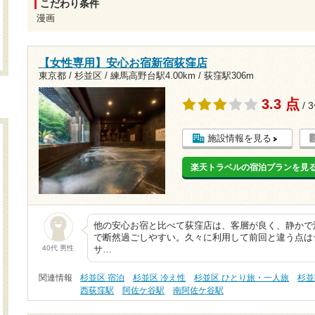
こだわり条件
漫画
【女性専用】安心お宿新宿荻窪店
東京都 / 杉並区 /
練馬高野台駅4.00km
/
荻窪駅306m
3.3 点
/ 
施設情報を見る
楽天トラベルの宿泊プランを見
他の安心お宿と比べて荻窪店は、客層が良く、静かで
で断然過ごしやすい。久々に利用して前回と違う点は
40代 男性
サ…
関連情報
杉並区 宿泊
杉並区 冷え性
杉並区 ひとり旅・一人旅
杉並
西荻窪駅
阿佐ケ谷駅
南阿佐ケ谷駅