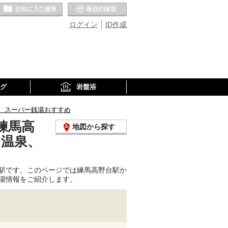
お気に入りの温泉
最近の履歴
ログイン
ID作成
グ
岩盤浴
、スーパー銭湯おすすめ
練馬高
地図から探す
り温泉、
駅です。このページでは練馬高野台駅か
湯情報をご紹介します。