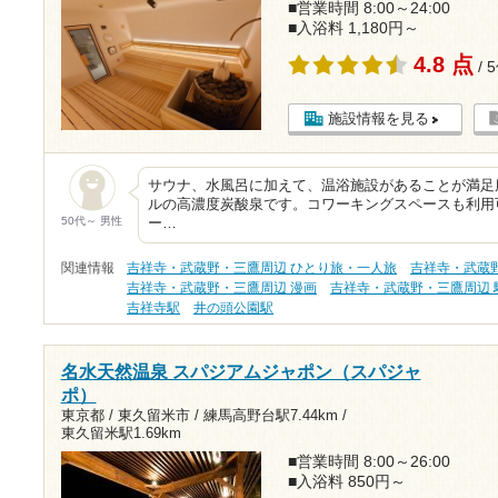
■営業時間 8:00～24:00
■入浴料 1,180円～
4.8 点
/ 
施設情報を見る
サウナ、水風呂に加えて、温浴施設があることが満足
ルの高濃度炭酸泉です。コワーキングスペースも利用
50代～ 男性
ー…
関連情報
吉祥寺・武蔵野・三鷹周辺 ひとり旅・一人旅
吉祥寺・武蔵
吉祥寺・武蔵野・三鷹周辺 漫画
吉祥寺・武蔵野・三鷹周辺 
吉祥寺駅
井の頭公園駅
名水天然温泉 スパジアムジャポン（スパジャ
ポ）
東京都 / 東久留米市 /
練馬高野台駅7.44km
/
東久留米駅1.69km
■営業時間 8:00～26:00
■入浴料 850円～