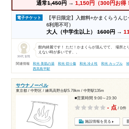
通常
1,450円
→
1,150円（300円お得
【平日限定】入館料+かまくらうんじセッ
電子チケット
6利用不可）
大人（中学生以上）
1600円
→
1
館内綺麗です！ ただ！かまくらが混んでて、 場所と
えない時が多いです、、
30代 女性
関連情報
和光 美肌の湯
和光 切り傷
和光 冷え性
和光 カップル
西高島平駅
サウナノーベル
東京都 / 中野区 /
練馬高野台駅5.79km
/
中野駅135m
■営業時間 9:00～23:30
- 点
/ 0件
施設情報を見る