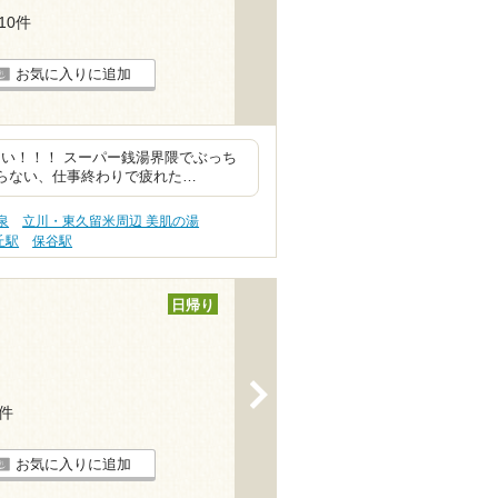
110件
お気に入りに追加
い！！！ スーパー銭湯界隈でぶっち
らない、仕事終わりで疲れた…
泉
立川・東久留米周辺 美肌の湯
丘駅
保谷駅
日帰り
>
7件
お気に入りに追加