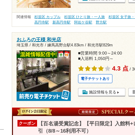
関連情報
杉並区 カップル
杉並区 ひとり旅・一人旅
杉並区 女子旅
高円寺駅
新高円寺駅
阿佐ケ谷駅
野方駅
おふろの王様 和光店
埼玉県 / 和光市 /
練馬高野台駅4.83km
/
和光市駅829m
■営業時間 9:00～24:00
■入浴料 1,050円～
4.3 点
/ 
電子チケットあり
施設情報を見る
【百名湯受賞記念】【平日限定】入館料+
クーポン
引（8/8～16利用不可）