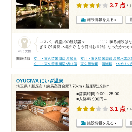
3.7 点
/ 
施設情報を見る
コスパ、岩盤浴の種類諸々、、、 ここに勝る施設はな
ぎりで1番良い場所で もう何回お世話になったかわか
20代 女性
関連情報
立川・東久留米周辺 炭酸泉
立川・東久留米周辺 炭酸水素塩
立川・東久留米周辺 切り傷
東久留米駅
清瀬駅
ひばりヶ
OYUGIWA にいざ温泉
埼玉県 / 新座市 /
練馬高野台駅7.78km
/
新座駅1.91km
■営業時間 9:00～25:00
■入浴料 900円～
3.1 点
/ 
施設情報を見る