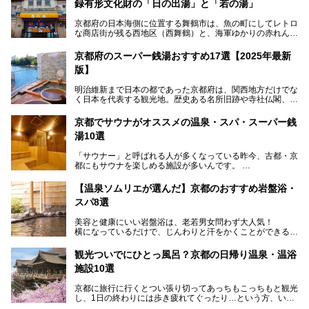
録有形文化財の「日の出湯」と「若の湯」
京都府の日本海側に位置する舞鶴市は、魚の町にしてレトロ
な商店街が残る西地区（西舞鶴）と、海軍ゆかりの赤れんが
パークや海上自衛隊施設のある東地区（東舞鶴）に分けられ
ます。今回案内するのは西地区に今も残る2軒の銭湯「日の
京都府のスーパー銭湯おすすめ17選【2025年最新
出湯」と「若の湯」。いずれも国の登録有形文化財に指定さ
版】
れた歴史ある建物でありながら、今も現役のお風呂屋さんで
す。
明治維新まで日本の都であった京都府は、関西地方だけでな
く日本を代表する観光地。歴史ある名所旧跡や寺社仏閣、そ
漁師町や商店街で働く人々を支えてきたこの2軒の銭湯とと
して古都ならではの文化が魅力です。
もに、立ち寄りたい舞鶴の観光スポットや温浴施設を紹介し
ます。
京都でサウナがオススメの温泉・スパ・スーパー銭
今回は、そんな京都府で2025年現在おすすめのスーパー銭
湯10選
湯を紹介します。
───
有名な観光名所のすぐ近くにある日帰り入浴施設から、山間
提供元：京都府舞鶴市【PR】
「サウナー」と呼ばれる人が多くなっている昨今、古都・京
部でレジャー気分を満喫できる温泉施設まで、好みのスーパ
この記事は京都府舞鶴市のPR記事です。
都にもサウナを楽しめる施設が多いんです。
ー銭湯を探してみてくださいね。
自分の好きなサウナを探すのもいいですが、さまざまなサウ
【温泉ソムリエが選んだ】京都のおすすめ岩盤浴・
ナを体感してみたいですよね。
スパ8選
今回は京都府の中心や郊外、温泉地にある施設など、サウナ
美容と健康にいい岩盤浴は、老若男女問わず大人気！
のある温浴施設を紹介します。
横になっているだけで、じんわりと汗をかくことができるの
で、簡単にデトックスができますよ♪
ぜひ参考にして、京都府の方や、観光に出かけた時などにサ
ウナを楽しみましょう！
観光ついでにひとっ風呂？京都の日帰り温泉・温浴
地元の方はもちろん、旅先としても人気の京都。
施設10選
観光のついでに岩盤浴のある温泉に浸かってリフレッシュす
るのも良さそうですね！
京都に旅行に行くとつい張り切ってあっちもこっちもと観光
し、1日の終わりには歩き疲れてぐったり…という方、いま
今回は京都にある岩盤浴のある施設をピックアップしてご紹
せんか？（私です）
介します！