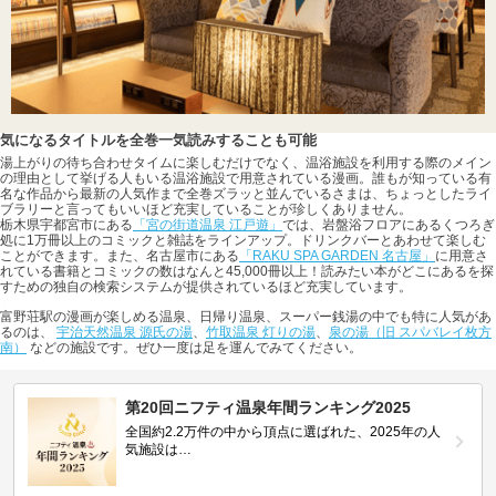
気になるタイトルを全巻一気読みすることも可能
湯上がりの待ち合わせタイムに楽しむだけでなく、温浴施設を利用する際のメイン
の理由として挙げる人もいる温浴施設で用意されている漫画。誰もが知っている有
名な作品から最新の人気作まで全巻ズラッと並んでいるさまは、ちょっとしたライ
ブラリーと言ってもいいほど充実していることが珍しくありません。
栃木県宇都宮市にある
「宮の街道温泉 江戸遊」
では、岩盤浴フロアにあるくつろぎ
処に1万冊以上のコミックと雑誌をラインアップ。ドリンクバーとあわせて楽しむ
ことができます。また、名古屋市にある
「RAKU SPA GARDEN 名古屋」
に用意さ
れている書籍とコミックの数はなんと45,000冊以上！読みたい本がどこにあるを探
すための独自の検索システムが提供されているほど充実しています。
富野荘駅の漫画が楽しめる温泉、日帰り温泉、スーパー銭湯の中でも特に人気があ
るのは、
宇治天然温泉 源氏の湯
、
竹取温泉 灯りの湯
、
泉の湯（旧 スパバレイ枚方
南）
などの施設です。ぜひ一度は足を運んでみてください。
第20回ニフティ温泉年間ランキング2025
全国約2.2万件の中から頂点に選ばれた、2025年の人
気施設は…