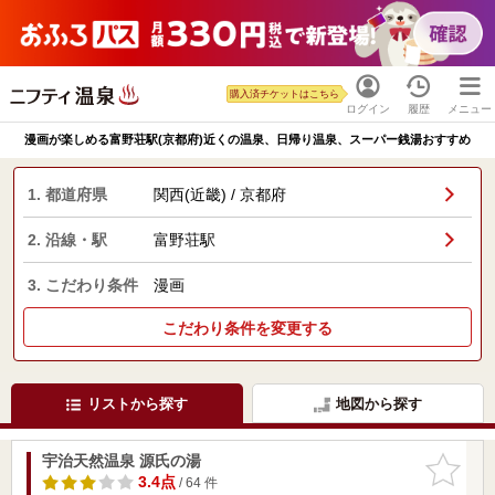
購入済チケットはこちら
ログイン
履歴
メニュー
漫画が楽しめる富野荘駅(京都府)近くの温泉、日帰り温泉、スーパー銭湯おすすめ
1. 都道府県
関西(近畿) / 京都府
2. 沿線・駅
富野荘駅
3. こだわり条件
漫画
こだわり条件を変更する
リストから探す
地図から探す
宇治天然温泉 源氏の湯
お気に入
りに追加
3.4点
/ 64 件