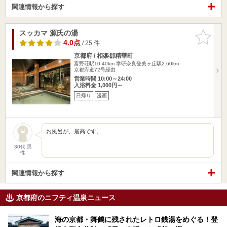
関連情報から探す
スッカマ 源氏の湯
お気に入
りに追加
4.0点
/ 25 件
京都府 / 相楽郡精華町
富野荘駅10.40km
学研奈良登美ヶ丘駅2.60km
京都府道72号経由
営業時間 10:00～24:00
入浴料金 1,000円～
日帰り
漫画
お風呂が、最高です。
30代 男
性
関連情報から探す
京都府のニフティ温泉ニュース
海の京都・舞鶴に残されたレトロ銭湯をめぐる！登