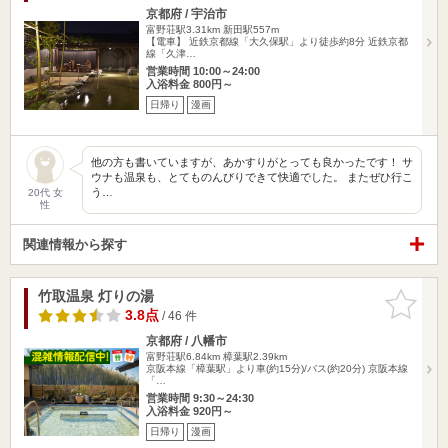
京都府 / 宇治市
富野荘駅3.31km
新田駅557m
【電車】 近鉄京都線「大久保駅」より徒歩約8分 近鉄京都
線「久津…
営業時間 10:00～24:00
入浴料金 800円～
日帰り
漫画
他の方も書いていますが、あかすりがとっても良かったです！ サ
ウナも温泉も、とてものんびりできて快適でした。 またぜひ行こ
う…
20代 女
性
関連情報から探す
竹取温泉 灯りの湯
お気に入
りに追加
3.8点
/ 46 件
京都府 / 八幡市
富野荘駅6.84km
樟葉駅2.39km
京阪本線「樟葉駅」より車(約15分)/バス(約20分) 京阪本線
「…
営業時間 9:30～24:30
入浴料金 920円～
日帰り
漫画