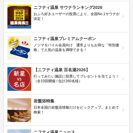
ニフティ温泉 サウナランキング2026
おふろ好きユーザーの投票により、全国No.1サウナが
決定！
ニフティ温泉プレミアムクーポン
ノジマモバイル会員向け 通常よりもお得な「特別価
格」で人気の温泉を満喫できる！
【ニフティ温泉 百名湯2026】
行ってみたい施設に投票してプレゼントを当てよう！
（全10回開催 / 合計260名様）
岩盤浴特集
日本全国の岩盤浴情報だけをピックアップ。まとめて
検索！
ニフティ温泉ニュース