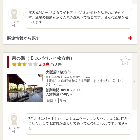
露天風呂から見えるライトアップされた竹林を見るのが好きで
す。温泉の種類も多く人気の温泉って感じです。色んな温泉を巡
ってます…
30代 男
性
関連情報から探す
泉の湯（旧 スパバレイ枚方南）
お気に入
りに追加
2.9点
/ 90 件
大阪府 / 枚方市
富野荘駅6.95km
藤阪駅1.05km
【電車】JR学研都市線「津田駅」より徒歩約20分 【バ
ス】 ・「…
営業時間 10:00～25:00
入浴料金 850円～
日帰り
漫画
7年ぶりに行きました。 コミュニケーションサウナ、岩盤に行き
ました。とても志向が凝らしてあってたのしかったです。暑さも
し…
40代 女
性