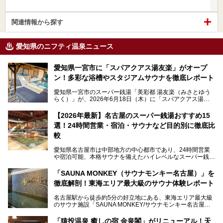
関連情報から探す
愛知県のニフティ温泉ニュース
愛知県一宮市に「スパアクアス湯友楽」がオープ
ン！多彩な浴槽やスタジアムサウナを徹底レポート
愛知県一宮市のスーパー銭湯「美彩都 湯友楽（みさとゆう
らく）」が、2026年6月18日（木）に「スパアクアス湯友
楽」としてリニューアルオープン！
【2026年最新】名古屋のスーパー銭湯おすすめ15
この地で30年にわたり愛され続けてきた施設だからこそ、
選！24時間営業・宿泊・サウナなど目的別に徹底比
地元住民をはじめオープンを待ちわびている人も多いのでは
ないでしょうか。
較
老朽化した設備の補修を機に、2年前からじっくり構想を練
ってきたというだけあって、館内の充実度は想像以上。
愛知県名古屋市は中部地方の中心都市であり、24時間営業
以前の4倍に拡張したという露天エリアや10の浴槽、40人収
や宿泊可能、本格サウナを備えたハイレベルなスーパー銭湯
容の巨大なスタジアムサウナに、岩盤浴やリラクゼーション
が密集する激戦区です。
までまるごと楽しめる施設に生まれ変わりました。
「SAUNA MONKEY（サウナモンキー名古屋）」を
そのため、「日々の仕事の疲れを心身ともにリセットした
今回は、全面リニューアルして新しくなった「スパアクアス
徹底解剖！東海エリア最大級のサウナ体験レポート
い」「休日に時間を忘れて1日中ダラダラ過ごしたい」「コ
湯友楽」に一足早くお邪魔して取材してきました！
スパ良く非日常の極上体験を味わいたい」人向けの施設が多
名古屋駅から徒歩約5分の好立地にある、東海エリア最大級
くある点が魅力です！
のサウナ施設「SAUNA MONKEY/サウナモンキー名古屋」
をご存じですか？
今回は、名古屋市でおすすめのスーパー銭湯を紹介します。
「名古屋駅周辺ってサウナが少ないよね」という声をよく耳
お好みの温泉施設を見つけて楽しんでくださいね。
「猿投温泉 癒しの宿 金泉閣」がリニューアル！天