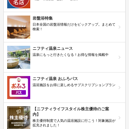
岩盤浴特集
日本全国の岩盤浴情報だけをピックアップ。まとめて
検索！
ニフティ温泉ニュース
温泉にもっと行きたくなる！お得な情報を掲載中
ニフティ温泉 おふろパス
温浴施設をお得に楽しめるサブスクリプションプラン
【ニフティライフスタイル株主優待のご案
内】
株主優待制度で人気の温浴施設に行こう！対象施設が
拡充されました！