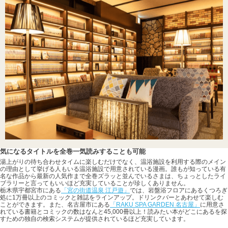
気になるタイトルを全巻一気読みすることも可能
湯上がりの待ち合わせタイムに楽しむだけでなく、温浴施設を利用する際のメイン
の理由として挙げる人もいる温浴施設で用意されている漫画。誰もが知っている有
名な作品から最新の人気作まで全巻ズラッと並んでいるさまは、ちょっとしたライ
ブラリーと言ってもいいほど充実していることが珍しくありません。
栃木県宇都宮市にある
「宮の街道温泉 江戸遊」
では、岩盤浴フロアにあるくつろぎ
処に1万冊以上のコミックと雑誌をラインアップ。ドリンクバーとあわせて楽しむ
ことができます。また、名古屋市にある
「RAKU SPA GARDEN 名古屋」
に用意さ
れている書籍とコミックの数はなんと45,000冊以上！読みたい本がどこにあるを探
すための独自の検索システムが提供されているほど充実しています。