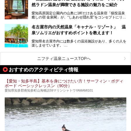
にするだけあり、アクセスの良さにも胸が高鳴ります。
然ラドン温泉が満喫できる施設の魅力をご紹介
今回は普段は男性専用となっているパブリックサウナが、女
性専用で公開される『レディースデー』が開催されたので、
愛知高原国定公園内の山奥に1軒だけある温泉宿「猿投温泉
さっそく取材してきました！
癒しの宿 金泉閣」が、“しあわせ隠れ里”をコンセプトにリニ
ューアルオープンします。
名古屋市内の天然温泉「キャナル・リゾート」 温
天然ラドン温泉が堪能できるお風呂や、新設・改装された客
泉ソムリエがおすすめポイントを教えます！
室、地元の食材と温泉水で作られたお料理……。
新しくなった「猿投温泉 癒しの宿 金泉閣」の魅力を丸ごと
愛知県名古屋市内には数多くの温浴施設があり、多くの人を
ご紹介します。
楽しませています。
その中でも今回は「キャナル・リゾート」について、温泉ソ
ムリエの目線で紹介していきます！
ニフティ温泉ニュースTOPへ
名古屋市内にはスーパー銭湯や日帰り温泉が多く、「どこに
行こうかな？」と悩んでしまう方も多いと思います。
おすすめのアクティビティ情報
ぜひこの記事を参考にして「キャナル・リゾート」に出かけ
てみるのはいかがでしょうか？
【愛知・知多半島】基本を身につけたい方！サーフィン・ボディ
ボード ベーシックレッスン（90分）
愛知県知多郡南知多町山海橋詰59マリンシャトウYAMAMI101