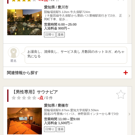
愛知県 / 豊川市
競輪場前駅5.12km
牛久保駅724m
ＪＲ飯田線牛久保駅から豊鉄バス豊橋駅前行きで2分、 正
岡町下車、徒歩…
営業時間 6:00～25:00
入浴料金 900円～
日帰り
漫画
お湯良し、清掃良し、サービス良し 月数回のホットヨガ、めちゃ
気になる
匿名
関連情報から探す
【男性専用】サウナピア
お気に入
りに追加
-点
/ 0 件
愛知県 / 豊橋市
競輪場前駅6.87km
愛知大学前駅3.50km
国道23号豊橋バイパス、神野新田インターから車で3分
営業時間 11:00～翌9:00
入浴料金 1,500円～
日帰り
漫画