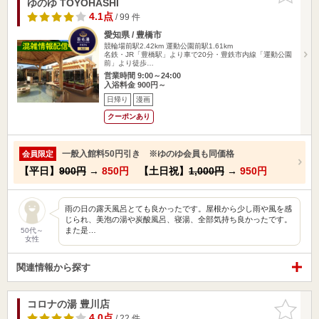
ゆのゆ TOYOHASHI
4.1点
/ 99 件
愛知県 / 豊橋市
競輪場前駅2.42km
運動公園前駅1.61km
名鉄・JR「豊橋駅」より車で20分・豊鉄市内線「運動公園
前」より徒歩…
営業時間 9:00～24:00
入浴料金 900円～
日帰り
漫画
クーポンあり
一般入館料50円引き ※ゆのゆ会員も同価格
会員限定
【平日】
900円
→
850円
【土日祝】
1,000円
→
950円
雨の日の露天風呂とても良かったです。屋根から少し雨や風を感
じられ、美泡の湯や炭酸風呂、寝湯、全部気持ち良かったです。
また是…
50代～
女性
関連情報から探す
コロナの湯 豊川店
お気に入
りに追加
4.0点
/ 22 件