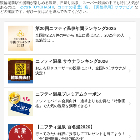
競輪場前駅の漫画が楽しめる温泉、日帰り温泉、スーパー銭湯の中でも特に人気が
あるのは、
ゆのゆ TOYOHASHI
、
コロナの湯 豊川店
、
【男性専用】サウナピア
な
どの施設です。ぜひ一度は足を運んでみてください。
第20回ニフティ温泉年間ランキング2025
全国約2.2万件の中から頂点に選ばれた、2025年の人
気施設は…
ニフティ温泉 サウナランキング2026
おふろ好きユーザーの投票により、全国No.1サウナが
決定！
ニフティ温泉プレミアムクーポン
ノジマモバイル会員向け 通常よりもお得な「特別価
格」で人気の温泉を満喫できる！
【ニフティ温泉 百名湯2026】
行ってみたい施設に投票してプレゼントを当てよう！
（全10回開催 / 合計260名様）