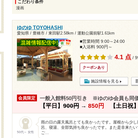
こだわり条件
漫画
ゆのゆ TOYOHASHI
愛知県 / 豊橋市 /
東田駅2.58km
/
運動公園前駅1.61km
■営業時間 9:00～24:00
■入浴料 900円～
4.1 点
/ 
クーポンあり
施設情報を見る
一般入館料50円引き ※ゆのゆ会員も同
会員限定
【平日】
900円
→
850円
【土日祝
雨の日の露天風呂とても良かったです。屋根から少し
呂、寝湯、全部気持ち良かったです。また是非来たい
50代～ 女性
ご…