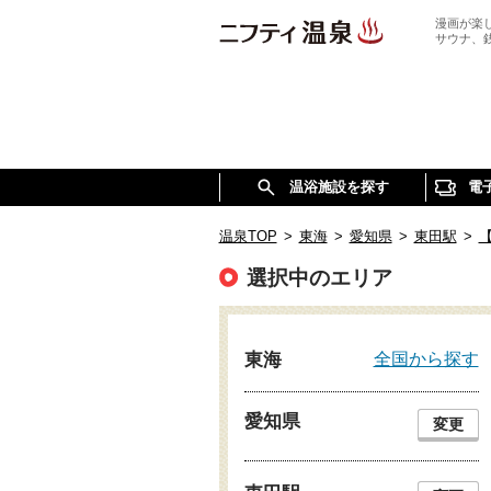
漫画が楽
サウナ、
温浴施設を探す
電
温泉TOP
>
東海
>
愛知県
>
東田駅
>
選択中のエリア
全国から探す
東海
愛知県
変更