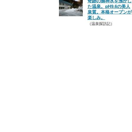
奇跡の御神水を沸かし
た温泉。pH9.6の美人
泉質。本格オープンが
楽しみ。
（温泉探訪記）