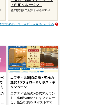
トSUPクルージン...
字
愛知県知多市新舞子字郷戸96-1
おすすめのアクティビティをもっと見る
いベ
ニフティ温泉|百名湯・究極の
で
選択！Xフォロー＆リポストキ
キリ
ャンペーン
設の
ニフティ温泉のX公式アカウン
ト（@niftyonsen）をフォロー
し、指定投稿をリポストする