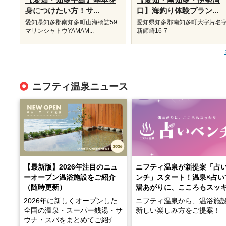
身につけたい方！サ...
口】海釣り体験プラン...
愛知県知多郡南知多町山海橋詰59
愛知県知多郡南知多町大字片名
マリンシャトウYAMAM...
新師崎16-7
ニフティ温泉ニュース
【最新版】2026年注目のニュ
ニフティ温泉が新提案「占
ーオープン温浴施設をご紹介
ンチ」スタート！温泉×占い
（随時更新）
湯あがりに、こころもスッ
2026年に新しくオープンした
ニフティ温泉から、温浴施
全国の温泉・スーパー銭湯・サ
新しい楽しみ方をご提案！
ウナ・スパをまとめてご紹介！