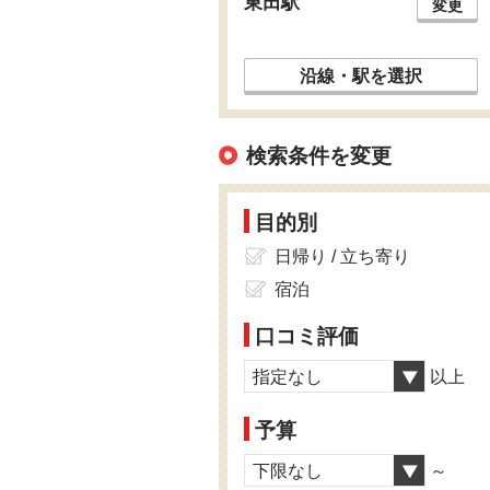
東田駅
変更
沿線・駅を選択
検索条件を変更
目的別
日帰り / 立ち寄り
宿泊
口コミ評価
指定なし
以上
予算
下限なし
～