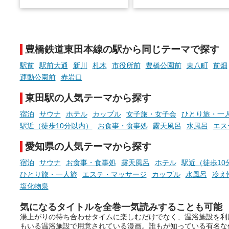
※随時更新しています
温泉で体を癒したあとに、
でこころもスッキリ──そん
天然温泉や露天風呂、注目のサ
新体験が楽しめる「占いベ
ウナなど、こだわりの魅力がつ
チ」を展開中♨
まったスポットが続々登場して
豊橋鉄道東田本線の駅から同じテーマで探す
います。
手相やタロットなど気軽に
現地取材記事もあわせて紹介し
める占いで、“ととのう”お
駅前
駅前大通
新川
札木
市役所前
豊橋公園前
東八町
前畑
ていますので、気になる施設は
時間を、もっと特別に。
運動公園前
赤岩口
ぜひチェックして次のおでかけ
先の参考にしてみてください
東田駅の人気テーマから探す
ね。
宿泊
サウナ
ホテル
カップル
女子旅・女子会
ひとり旅・一
駅近（徒歩10分以内）
お食事・食事処
露天風呂
水風呂
エス
愛知県の人気テーマから探す
宿泊
サウナ
お食事・食事処
露天風呂
ホテル
駅近（徒歩10
ひとり旅・一人旅
エステ・マッサージ
カップル
水風呂
冷え
塩化物泉
気になるタイトルを全巻一気読みすることも可能
湯上がりの待ち合わせタイムに楽しむだけでなく、温浴施設を利
もいる温浴施設で用意されている漫画。誰もが知っている有名な