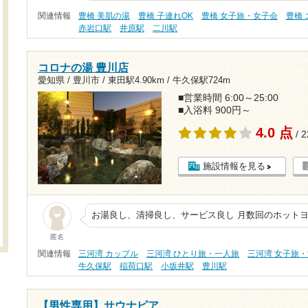
関連情報
豊橋 美肌の湯
豊橋 子連れOK
豊橋 女子旅・女子会
豊橋
赤岩口駅
井原駅
二川駅
コロナの湯 豊川店
愛知県 / 豊川市 /
東田駅4.90km
/
牛久保駅724m
■営業時間 6:00～25:00
■入浴料 900円～
4.0 点
/ 
施設情報を見る
お湯良し、清掃良し、サービス良し 月数回のホット
匿名
関連情報
三河湾 カップル
三河湾 ひとり旅・一人旅
三河湾 女子旅
牛久保駅
稲荷口駅
小坂井駅
豊川駅
【男性専用】サウナピア