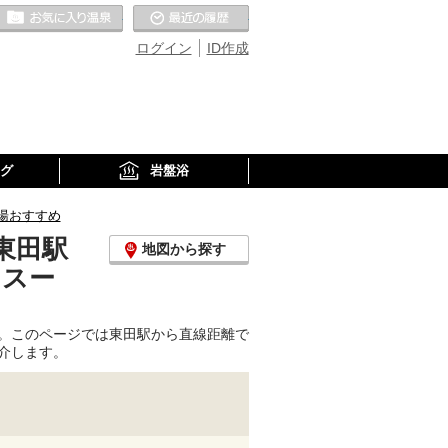
お気に入りの温泉
最近の履歴
ログイン
ID作成
グ
岩盤浴
湯おすすめ
東田駅
地図から探す
、スー
。このページでは東田駅から直線距離で
介します。