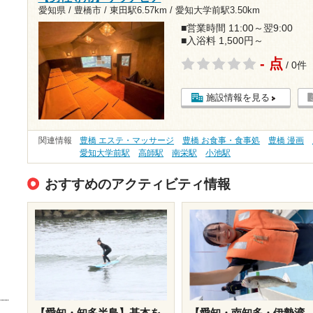
愛知県 / 豊橋市 /
東田駅6.57km
/
愛知大学前駅3.50km
■営業時間 11:00～翌9:00
■入浴料 1,500円～
- 点
/ 0件
施設情報を見る
関連情報
豊橋 エステ・マッサージ
豊橋 お食事・食事処
豊橋 漫画
愛知大学前駅
高師駅
南栄駅
小池駅
おすすめのアクティビティ情報
【愛知・知多半島】基本を
【愛知・南知多・伊勢湾