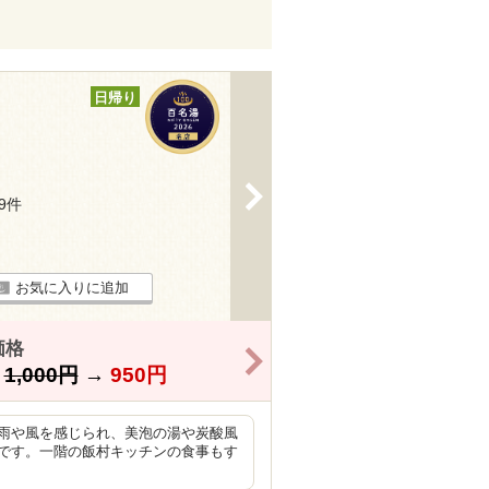
日帰り
>
99件
お気に入りに追加
価格
>
】
1,000円
→
950円
雨や風を感じられ、美泡の湯や炭酸風
です。一階の飯村キッチンの食事もす