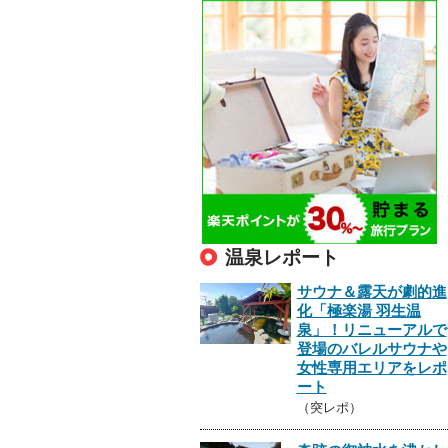
温泉レポート
サウナ＆露天が劇的進
化「極楽湯 羽生温
泉」！リニューアルで
登場のバレルサウナや
女性専用エリアをレポ
ート
（突レポ）