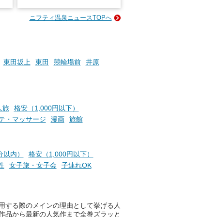
占い
と、抽選で各回26（ふろ）名
な
様（合計260名様）に選べるe-
ニフティ温泉ニュースTOPへ
ン
GIFT500円分をプレゼントい
たします。
楽し
ふろ
東田坂上
東田
競輪場前
井原
人旅
格安（1,000円以下）
テ・マッサージ
漫画
旅館
分以内）
格安（1,000円以下）
性
女子旅・女子会
子連れOK
用する際のメインの理由として挙げる人
作品から最新の人気作まで全巻ズラッと