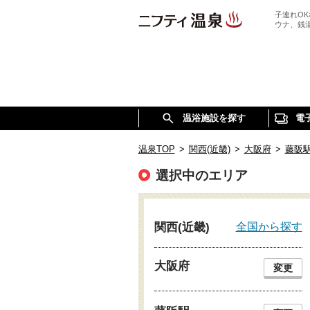
子連れO
ウナ、銭
温浴施設を探す
電
温泉TOP
>
関西(近畿)
>
大阪府
>
藤阪
選択中のエリア
全国から探す
関西(近畿)
大阪府
変更