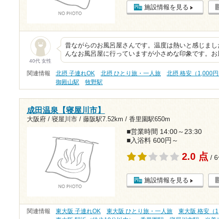
施設情報を見る
昔ながらのお風呂屋さんです。温度は熱いと感じまし
んなお風呂屋に行っていますが小さめな印象です。お
40代 女性
関連情報
北摂 子連れOK
北摂 ひとり旅・一人旅
北摂 格安（1,000
御殿山駅
牧野駅
成田温泉【寝屋川市】
大阪府 / 寝屋川市 /
藤阪駅7.52km
/
香里園駅650m
■営業時間 14:00～23:30
■入浴料 600円～
2.0 点
/ 
施設情報を見る
関連情報
東大阪 子連れOK
東大阪 ひとり旅・一人旅
東大阪 格安（1