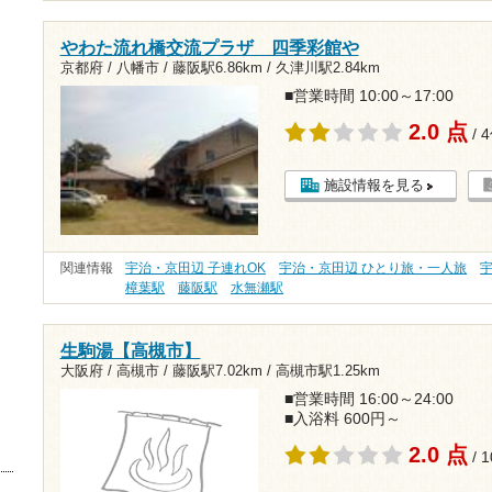
やわた流れ橋交流プラザ 四季彩館や
京都府 / 八幡市 /
藤阪駅6.86km
/
久津川駅2.84km
■営業時間 10:00～17:00
2.0 点
/ 
施設情報を見る
関連情報
宇治・京田辺 子連れOK
宇治・京田辺 ひとり旅・一人旅
樟葉駅
藤阪駅
水無瀬駅
生駒湯【高槻市】
大阪府 / 高槻市 /
藤阪駅7.02km
/
高槻市駅1.25km
■営業時間 16:00～24:00
■入浴料 600円～
2.0 点
/ 