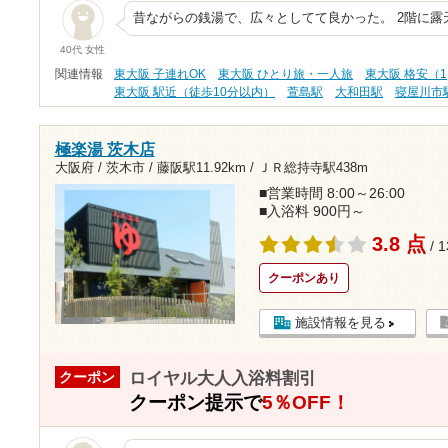
昔ながらの銭湯で、広々としてて良かった。 2階に
40代 女性
関連情報
東大阪 子連れOK
東大阪 ひとり旅・一人旅
東大阪 格安（1
東大阪 駅近（徒歩10分以内）
萱島駅
大和田駅
寝屋川市
極楽湯 茨木店
大阪府 / 茨木市 /
藤阪駅11.92km
/
ＪＲ総持寺駅438m
■営業時間 8:00～26:00
■入浴料 900円～
3.8 点
/ 
クーポンあり
施設情報を見る
ロイヤル大人入浴料割引
クーポン
クーポン提示で
5％OFF！