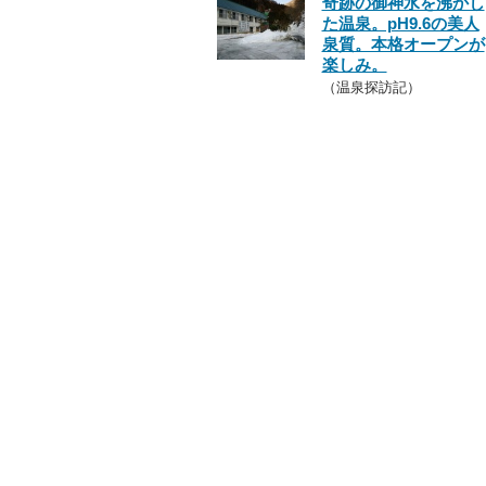
奇跡の御神水を沸かし
た温泉。pH9.6の美人
泉質。本格オープンが
楽しみ。
（温泉探訪記）