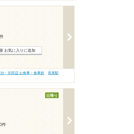
>
4件
お気に入りに追加
宇治・京田辺 お食事・食事処
長尾駅
日帰り
>
10件