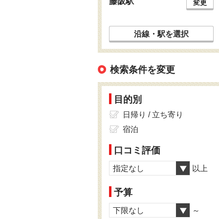
藤阪駅
変更
沿線・駅を選択
検索条件を変更
目的別
日帰り / 立ち寄り
宿泊
口コミ評価
指定なし
以上
予算
下限なし
～