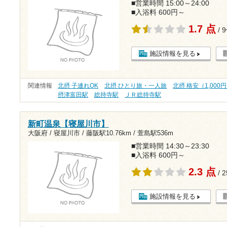
■営業時間 15:00～24:00
■入浴料 600円～
1.7 点
/ 
施設情報を見る
関連情報
北摂 子連れOK
北摂 ひとり旅・一人旅
北摂 格安（1,000
摂津富田駅
総持寺駅
ＪＲ総持寺駅
新町温泉【寝屋川市】
大阪府 / 寝屋川市 /
藤阪駅10.76km
/
萱島駅536m
■営業時間 14:30～23:30
■入浴料 600円～
2.3 点
/ 
施設情報を見る