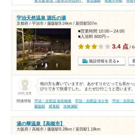
東大阪 駅近（徒歩10分以内）
香里園駅
寝屋川市駅
光善
宇治天然温泉 源氏の湯
京都府 / 宇治市 /
藤阪駅9.24km
/
新田駅557m
■営業時間 10:00～24:00
■入浴料 800円～
3.4 点
/ 
施設情報を見る
他の方も書いていますが、あかすりがとっても良かっ
びりできて快適でした。 またぜひ行こうと思います
20代 女性
関連情報
宇治・京田辺 塩化物泉
宇治・京田辺 冷え性
宇治・京田辺
藤阪駅
樟葉駅
水無瀬駅
湯の華温泉【高槻市】
大阪府 / 高槻市 /
藤阪駅9.28km
/
富田駅1.19km