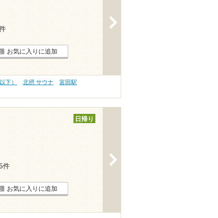
>
9件
お気に入りに追加
円以下）
北摂 サウナ
富田駅
日帰り
>
25件
お気に入りに追加