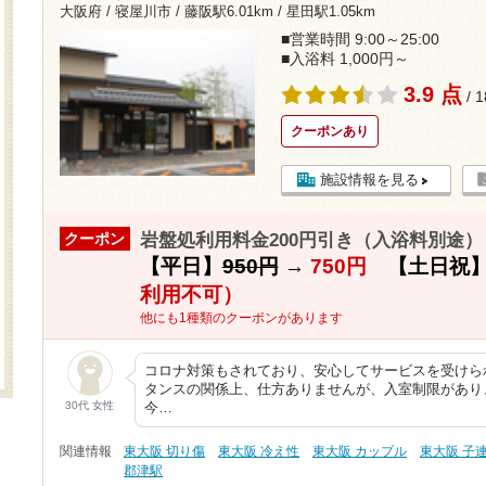
大阪府 / 寝屋川市 /
藤阪駅6.01km
/
星田駅1.05km
■営業時間 9:00～25:00
■入浴料 1,000円～
3.9 点
/ 
クーポンあり
施設情報を見る
岩盤処利用料金200円引き（入浴料別途）（
クーポン
【平日】
950円
→
750円
【土日祝
利用不可）
他にも1種類のクーポンがあります
コロナ対策もされており、安心してサービスを受けら
タンスの関係上、仕方ありませんが、入室制限があり
30代 女性
今…
関連情報
東大阪 切り傷
東大阪 冷え性
東大阪 カップル
東大阪 子
郡津駅