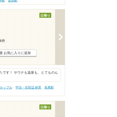
寺駅
星田駅
日帰り
>
64件
お気に入りに追加
たです！ サウナも温泉も、とてものん
。
 カップル
宇治・京田辺 絶景
長尾駅
日帰り