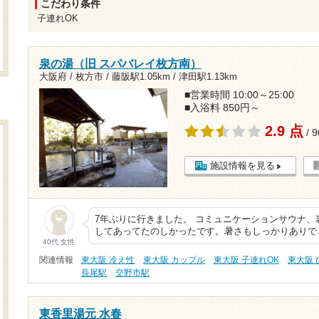
こだわり条件
子連れOK
泉の湯（旧 スパバレイ枚方南）
大阪府 / 枚方市 /
藤阪駅1.05km
/
津田駅1.13km
■営業時間 10:00～25:00
■入浴料 850円～
2.9 点
/ 
施設情報を見る
7年ぶりに行きました。 コミュニケーションサウナ
してあってたのしかったです。暑さもしっかりありで
40代 女性
関連情報
東大阪 冷え性
東大阪 カップル
東大阪 子連れOK
東大阪
長尾駅
交野市駅
東香里湯元 水春