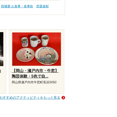
西播磨 お食事・食事処
西粟倉駅
動
【岡山・瀬戸内市・牛窓】
陶芸体験・5色で自...
岡山県瀬戸内市牛窓町長浜5092
おすすめのアクティビティをもっと見る