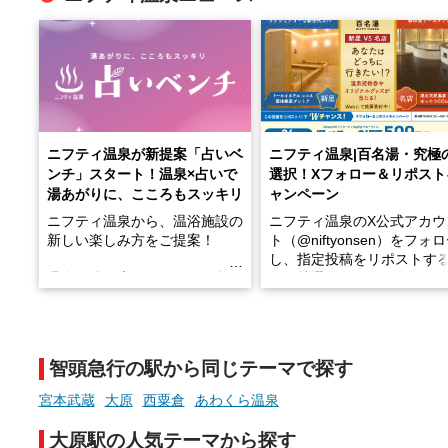
ニフティ温泉が新提案「占いベ
ニフティ温泉|百名湯・究極
ンチ」スタート！温泉×占いで
選択！Xフォロー＆リポスト
湯あがりに、こころもスッキリ
ャンペーン
ニフティ温泉から、温浴施設の
ニフティ温泉のX公式アカウ
新しい楽しみ方をご提案！
ト（@niftyonsen）をフォ
し、指定投稿をリポストす
温泉で体を癒したあとに、占い
と、抽選で各回26（ふろ）
でこころもスッキリ──そんな
様（合計260名様）に選べる
新体験が楽しめる「占いベン
GIFT500円分をプレゼント
チ」を展開中♨
たします。
智頭急行の駅から同じテーマで探す
手相やタロットなど気軽に楽し
める占いで、“ととのう”おふろ
宮本武蔵
大原
西粟倉
あわくら温泉
時間を、もっと特別に。
大原駅の人気テーマから探す