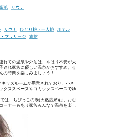
お風呂でリラックスしているか
事処
サウナ
らこそ向き合える、大切な自分
の本音。
ル
サウナ
ひとり旅・一人旅
ホテル
そんな心のつぶやきを、湯あが
りの温まった心のまま相談でき
テ・マッサージ
旅館
たら素敵ですよね。
連れての温泉や外泊は、やはり不安が大
ニフティ温泉の「占いベンチ」
子連れ家族に優しい温泉がおすすめ。せ
は、そんなあなたの心のつぶや
んの時間を楽しみましょう！
きをプロの占い師に相談するこ
とができるサービスです。
いキッズルームが用意されており、小さ
ックススペースやコミックスペースでゆ
では、ちびっこの湯(天然温泉)は、おむ
おふろパス会員様なら、この特
コーナーもあり家族みんなで温泉を楽し
別なひとときを「毎月10分無
料」でご利用いただけます。