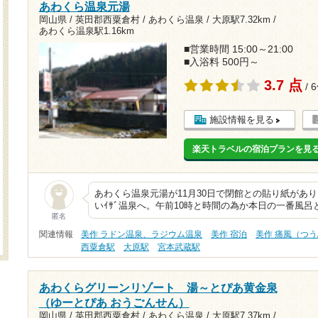
あわくら温泉元湯
岡山県 / 英田郡西粟倉村 / あわくら温泉 /
大原駅7.32km
/
あわくら温泉駅1.16km
■営業時間 15:00～21:00
■入浴料 500円～
3.7 点
/ 
施設情報を見る
楽天トラベルの宿泊プランを見
あわくら温泉元湯が11月30日で閉館との貼り紙があり
いｲｻﾞ温泉へ。午前10時と時間の為か本日の一番風呂
匿名
関連情報
美作 ラドン温泉、ラジウム温泉
美作 宿泊
美作 痛風（つ
西粟倉駅
大原駅
宮本武蔵駅
あわくらグリーンリゾート 湯～とぴあ黄金泉
（ゆーとぴあ おうごんせん）
岡山県 / 英田郡西粟倉村 / あわくら温泉 /
大原駅7.37km
/