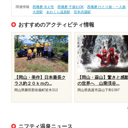
関連情報
西播磨 冷え性
西播磨 子連れOK
西播磨 ひとり旅・一人旅
大原駅
あわくら温泉駅
宮本武蔵駅
おすすめのアクティビティ情報
【岡山・美作】日本最長ク
【岡山・蒜山】驚きと感
ラス約２０ｋｍの...
の世界へ 山乗渓谷...
岡山県勝田郡奈義町皆木312
岡山県真庭市蒜山下和1397
ニフティ温泉ニュース