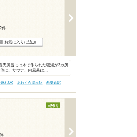
>
22件
お気に入りに追加
露天風呂には木で作られた寝湯が3カ所
 他に、サウナ、内風呂は…
子連れOK
あわくら温泉駅
西粟倉駅
日帰り
>
2件