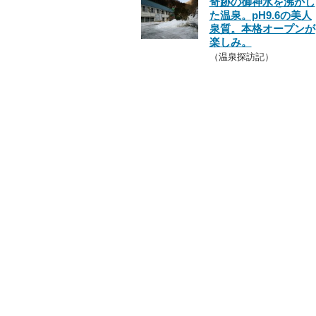
奇跡の御神水を沸かし
た温泉。pH9.6の美人
泉質。本格オープンが
楽しみ。
（温泉探訪記）