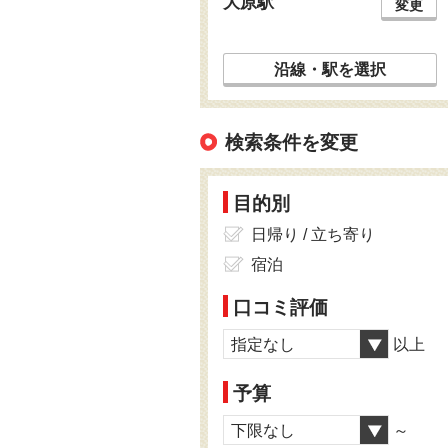
大原駅
変更
沿線・駅を選択
検索条件を変更
目的別
日帰り / 立ち寄り
宿泊
口コミ評価
指定なし
以上
予算
下限なし
～