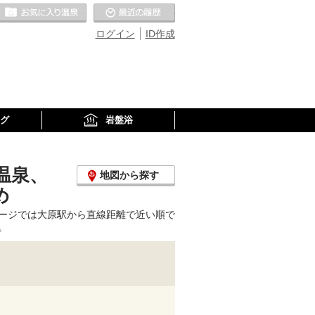
お気に入りの温泉
最近の履歴
ログイン
ID作成
グ
岩盤浴
温泉、
地図から探す
め
ージでは大原駅から直線距離で近い順で
。