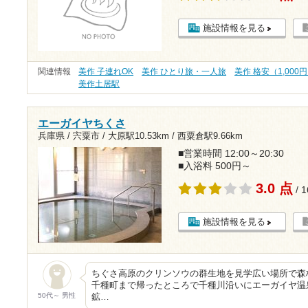
施設情報を見る
関連情報
美作 子連れOK
美作 ひとり旅・一人旅
美作 格安（1,000
美作土居駅
エーガイヤちくさ
兵庫県 / 宍粟市 /
大原駅10.53km
/
西粟倉駅9.66km
■営業時間 12:00～20:30
■入浴料 500円～
3.0 点
/ 
施設情報を見る
ちぐさ高原のクリンソウの群生地を見学広い場所で森
千種町まで帰ったところで千種川沿いにエーガイヤ温
50代～ 男性
鉱…