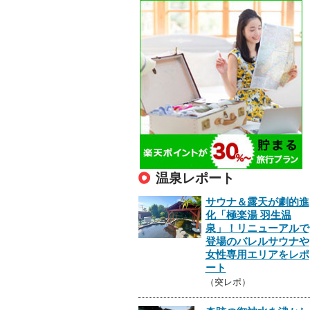
温泉レポート
サウナ＆露天が劇的進
化「極楽湯 羽生温
泉」！リニューアルで
登場のバレルサウナや
女性専用エリアをレポ
ート
（突レポ）