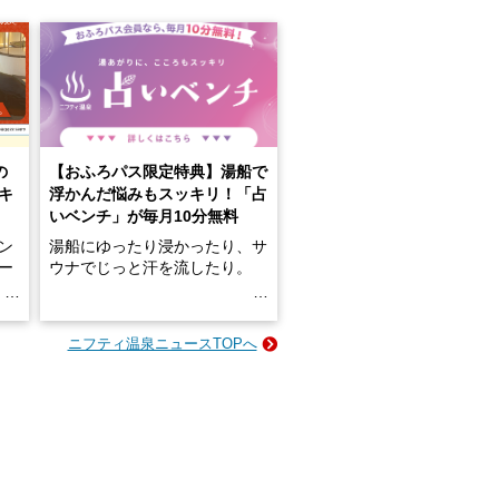
の
【おふろパス限定特典】湯船で
キ
浮かんだ悩みもスッキリ！「占
いベンチ」が毎月10分無料
ン
湯船にゆったり浸かったり、サ
ロー
ウナでじっと汗を流したり。
る
名
e-
ニフティ温泉ニュースTOPへ
い
そんな「一人でぼんやり過ごす
時間」、ふだん後回しにしてい
た「これからのこと」や「ちょ
っとした悩み」が、頭に浮かん
でくることはありませんか？