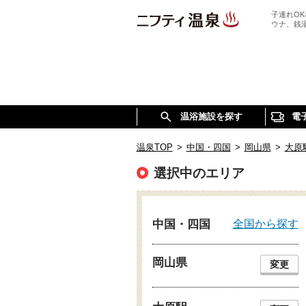
子連れO
ウナ、銭
温浴施設を探す
電
温泉TOP
>
中国・四国
>
岡山県
>
大原
選択中のエリア
全国から探す
中国・四国
岡山県
変更