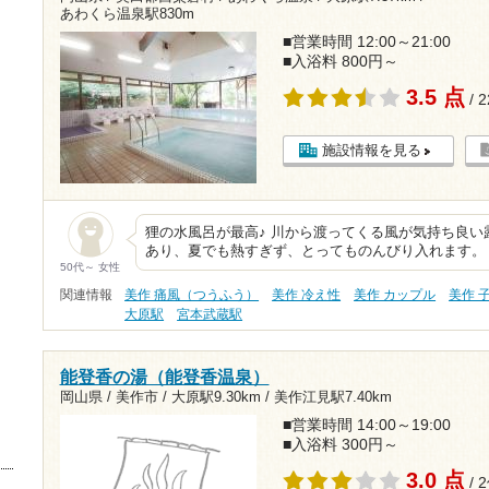
あわくら温泉駅830m
■営業時間 12:00～21:00
■入浴料 800円～
3.5 点
/ 
施設情報を見る
狸の水風呂が最高♪ 川から渡ってくる風が気持ち良い
あり、夏でも熱すぎず、とってものんびり入れます。
50代～ 女性
関連情報
美作 痛風（つうふう）
美作 冷え性
美作 カップル
美作 
大原駅
宮本武蔵駅
能登香の湯（能登香温泉）
岡山県 / 美作市 /
大原駅9.30km
/
美作江見駅7.40km
■営業時間 14:00～19:00
■入浴料 300円～
3.0 点
/ 