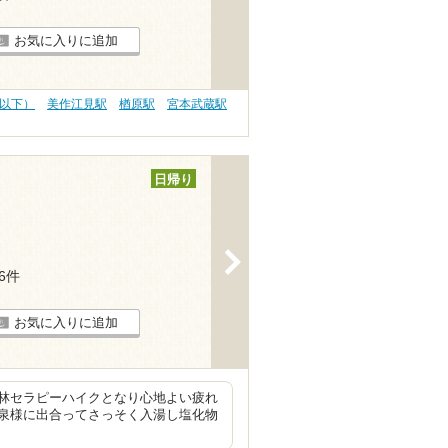
お気に入りに追加
円以下）
美作江見駅
楢原駅
宮本武蔵駅
日帰り
>
16件
お気に入りに追加
林セラピーハイクとなり心地よい疲れ
泉様に出合ってさっそく入湯し塩化物