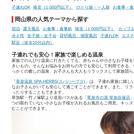
子連れOK
格安（1,000円以下）
ひとり旅・一人旅
お食事・食
岡山県の人気テーマから探す
宿泊
露天風呂
お食事・食事処
格安（1,000円以下）
カップ
冷え性
女子旅・女子会
貸切風呂、個室風呂
子連れOK
エス
駅近（徒歩10分以内）
子連れでも安心！家族で楽しめる温泉
家族でのんびり温泉に行きたくても、赤ちゃんや小さなお子様を
きいもの。そんなお悩みをお持ちの方でも安心して利用できる、
っかくの癒しの温泉、お子さんも大人もリラックスして家族団ら
「
美楽温泉 SPA-HERBS(スパハーブス)
」は、子連れ家族に嬉し
なお子さんがいても安心して過ごすことができます。また、リラ
ったりすることもできます。
草加駅・竹ノ塚駅より送迎バスがある「
竜泉寺の湯 草加谷塚店
」
つの取れていない小さなお子様が入れるお風呂もご用意。キッズ
むことができます。