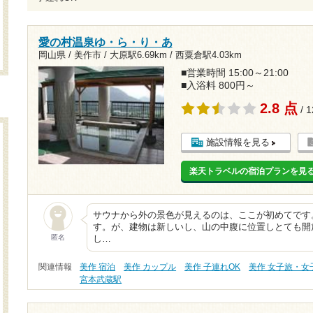
愛の村温泉ゆ・ら・り・あ
岡山県 / 美作市 /
大原駅6.69km
/
西粟倉駅4.03km
■営業時間 15:00～21:00
■入浴料 800円～
2.8 点
/ 
施設情報を見る
楽天トラベルの宿泊プランを見
サウナから外の景色が見えるのは、ここが初めてです
す。が、建物は新しいし、山の中腹に位置しとても開
匿名
し…
関連情報
美作 宿泊
美作 カップル
美作 子連れOK
美作 女子旅・女
宮本武蔵駅