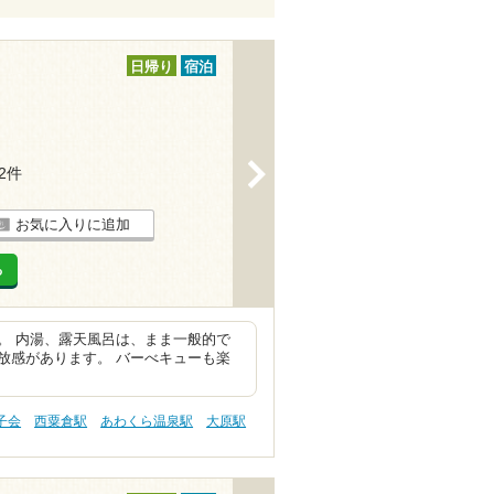
日帰り
宿泊
>
12件
お気に入りに追加
る
。 内湯、露天風呂は、まま一般的で
放感があります。 バーべキューも楽
子会
西粟倉駅
あわくら温泉駅
大原駅