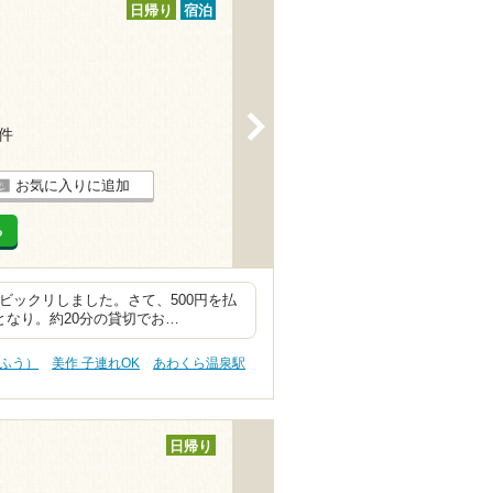
日帰り
宿泊
>
6件
お気に入りに追加
る
ビックリしました。さて、500円を払
となり。約20分の貸切でお…
うふう）
美作 子連れOK
あわくら温泉駅
日帰り