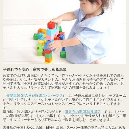
子連れでも安心！家族で楽しめる温泉
家族でのんびり温泉に行きたくても、赤ちゃんや小さなお子様を連れての温泉
や外泊は、やはり不安が大きいもの。そんなお悩みをお持ちの方でも安心して
利用できる、子連れ家族に優しい温泉がおすすめ。せっかくの癒しの温泉、お
子さんも大人もリラックスして家族団らんの時間を楽しみましょう！
「
美楽温泉 SPA-HERBS(スパハーブス)
」は、子連れ家族に嬉しいキッズルーム
が用意されており、小さなお子さんがいても安心して過ごすことができます。
また、リラックススペースやコミックスペースでゆったりすることもできま
す。
草加駅・竹ノ塚駅より送迎バスがある「
竜泉寺の湯 草加谷塚店
」では、ちびっ
この湯(天然温泉)は、おむつの取れていない小さなお子様が入れるお風呂もご用
意。キッズコーナーもあり家族みんなで温泉を楽しむことができます。
古井駅の子連れOKな温泉、日帰り温泉、スーパー銭湯の中でも特に人気がある