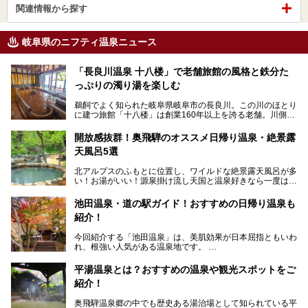
関連情報から探す
岐阜県のニフティ温泉ニュース
「長良川温泉 十八楼」で老舗旅館の風格と鉄分た
っぷりの濁り湯を楽しむ
鵜飼でよく知られた岐阜県岐阜市の長良川。この川のほとり
に建つ旅館「十八楼」は創業160年以上を誇る老舗。川側の
客室からは長良川を一望、温泉はインパクトのある赤褐色の
濁り湯で、地産地消にこだわった食事も定評があります。
開放感抜群！奥飛騨のオススメ日帰り温泉・絶景露
天風呂5選
そして大浴場は日帰り入浴もできるんですよ。泊まりでも日
帰りでも楽しめる「十八楼」を、周辺の川原町の町並みや、
北アルプスのふもとに位置し、ワイルドな絶景露天風呂が多
岐阜の手仕事に触れる旅とともに楽しんでみてはいかがでし
い！お湯がいい！源泉掛け流し天国と温泉好きなら一度は行
ょう！
きたいと思う岐阜県の奥飛騨温泉郷。
───
池田温泉・道の駅ガイド！おすすめの日帰り温泉も
「平湯温泉」「福地温泉」「新平湯温泉」「栃尾温泉」「新
提供元：岐阜県【PR】
紹介！
穂高温泉」と5つの温泉地を総称して奥飛騨温泉郷と呼びま
この記事は岐阜県のPR記事です。
すが、この中でも気軽に日帰りで楽しめる開放感抜群の露天
今回紹介する「池田温泉」は、美肌効果が日本屈指ともいわ
風呂を5ヶ所ご紹介したいと思います。いずれも素晴らしい
れ、根強い人気がある温泉地です。
温泉ですよ！
岐阜県にあり、名古屋からは日帰りで、東京や大阪からなら
温泉旅として利用することができます。
平湯温泉とは？おすすめの温泉や観光スポットをご
紹介！
池田温泉には道の駅があるなど、温泉、観光、買い物と、さ
まざまな楽しみ方が可能です。
奥飛騨温泉郷の中でも歴史ある湯治場として知られている平
そんな池田温泉の魅力を詳しく紹介していきます！