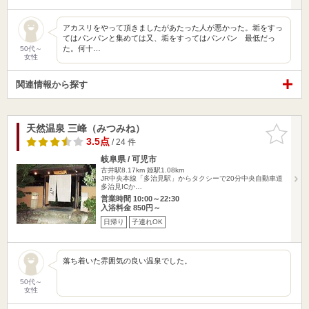
アカスリをやって頂きましたがあたった人が悪かった。垢をすっ
てはパンパンと集めては又、垢をすってはパンパン 最低だっ
た。何十…
50代～
女性
関連情報から探す
天然温泉 三峰（みつみね）
お気に入
りに追加
3.5点
/ 24 件
岐阜県 / 可児市
古井駅8.17km
姫駅1.08km
JR中央本線「多治見駅」からタクシーで20分中央自動車道
多治見ICか…
営業時間 10:00～22:30
入浴料金 850円～
日帰り
子連れOK
落ち着いた雰囲気の良い温泉でした。
50代～
女性