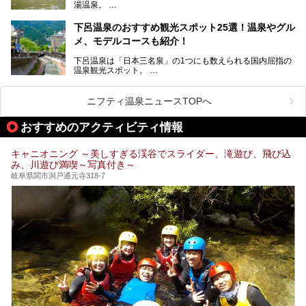
湯温泉。
岐阜県と長野県を結ぶ安房トンネルの開通以来、東京方面か
らの利用客も増え、ますます賑わいを見せています。そこで
下呂温泉のおすすめ観光スポット25選！温泉やグル
今回は、平湯温泉の観光スポットとおすすめの温泉施設を紹
メ、モデルコースも紹介！
介します。気になる温泉をぜひチェックしてみてください。
下呂温泉は「日本三名泉」の1つにも数えられる国内屈指の
温泉観光スポット。
訪れる際には美肌で知られるお湯とあわせて、当地ならでは
のグルメを楽しんだり、周辺にある名所にも足を伸ばしたり
したいもの。
ニフティ温泉ニュースTOPへ
本記事では、下呂温泉エリアにあるおすすめの観光スポット
おすすめのアクティビティ情報
をご紹介するとともに散策する際のモデルコースもご提案。
下呂温泉観光をたっぷりとガイドします！
キャニオニング ～美しすぎる渓谷でスライダー、滝遊び、飛び込
み、川遊び満喫～写真付き～
岐阜県関市洞戸通元寺318-7