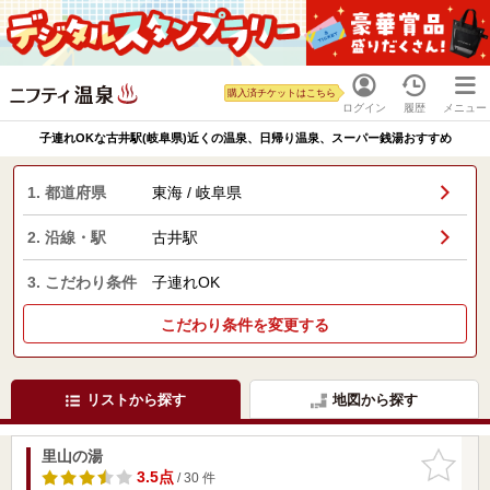
購入済チケットはこちら
ログイン
履歴
メニュー
子連れOKな古井駅(岐阜県)近くの温泉、日帰り温泉、スーパー銭湯おすすめ
1. 都道府県
東海 / 岐阜県
2. 沿線・駅
古井駅
3. こだわり条件
子連れOK
こだわり条件を変更する
リストから探す
地図から探す
里山の湯
お気に入
りに追加
3.5点
/ 30 件