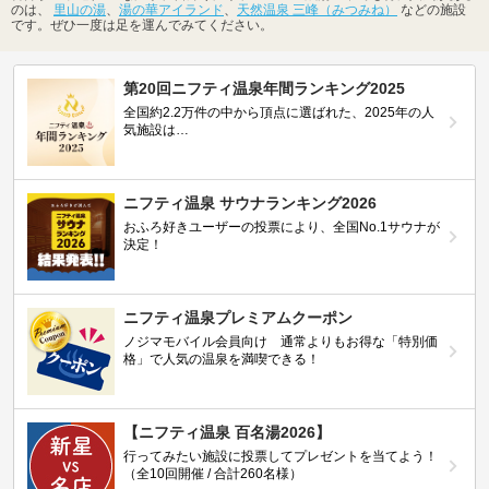
のは、
里山の湯
、
湯の華アイランド
、
天然温泉 三峰（みつみね）
などの施設
です。ぜひ一度は足を運んでみてください。
第20回ニフティ温泉年間ランキング2025
全国約2.2万件の中から頂点に選ばれた、2025年の人
気施設は…
ニフティ温泉 サウナランキング2026
おふろ好きユーザーの投票により、全国No.1サウナが
決定！
ニフティ温泉プレミアムクーポン
ノジマモバイル会員向け 通常よりもお得な「特別価
格」で人気の温泉を満喫できる！
【ニフティ温泉 百名湯2026】
行ってみたい施設に投票してプレゼントを当てよう！
（全10回開催 / 合計260名様）