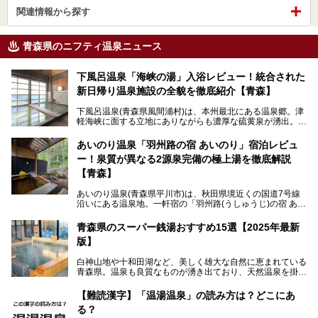
関連情報から探す
青森県のニフティ温泉ニュース
下風呂温泉「海峡の湯」入浴レビュー！統合された
新日帰り温泉施設の全貌を徹底紹介【青森】
下風呂温泉(青森県風間浦村)は、本州最北にある温泉郷。津
軽海峡に面する立地にありながらも濃厚な硫黄泉が湧出。良
質の温泉や新鮮な海の幸を求め、遠隔地ながらも全国から温
泉ファンが訪れる温泉地です。
あいのり温泉「羽州路の宿 あいのり」宿泊レビュ
ー！泉質が異なる2源泉完備の極上湯を徹底解説
「海峡の湯」は、以前あった2つの共同浴場を統合し、2020
年12月にオープンした日帰り入浴施設。かつて別々の共同
【青森】
浴場で使用された2つの源泉を楽しめる点が魅力です。また
無料休憩室や食事処も併設し、地元常連客のみならず観光客
あいのり温泉(青森県平川市)は、秋田県境近くの国道7号線
にも利用しやすい施設へ変貌しました。
沿いにある温泉地。一軒宿の「羽州路(うしゅうじ)の宿 あい
今回、筆者は実際に海峡の湯へ訪問・入浴し、その魅力を徹
のり」があります。最大の特徴が、炭酸ガスを含む食塩泉
底解説します！
(通称:赤湯)と無色透明の単純温泉という2種類の源泉を使用
青森県のスーパー銭湯おすすめ15選【2025年最新
し、いずれも源泉100％かけ流しで提供している点でしょ
版】
う。
白神山地や十和田湖など、美しく雄大な自然に恵まれている
今回筆者は実際に宿泊し、大浴場と露天風呂付き客室を中心
青森県。温泉も良質なものが湧き出ており、天然温泉を掛け
に「羽州路の宿 あいのり」を詳細にご紹介。秋田県側を含
流しで贅沢に堪能できる温泉施設がたくさんあります。青森
むこの一帯は日本でも有数の個性的な温泉がひしめくエリア
の山並みを眺めながら温泉に浸かり、お食事処でおいしいご
ですが、実はあいのり温泉も決して見逃せない極上湯のひと
【難読漢字】「温湯温泉」の読み方は？どこにあ
当地グルメを味わうひとときは格別ですね！
つ。その魅力を徹底解説します！
る？
今回は、青森県でおすすめのスーパー銭湯を紹介します。