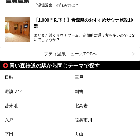
「また来たい！」と思えるお気に入りの施設をぜひ見つけて
「温湯温泉」の読み方は？
ください。
読めそうで読めない、難読温泉地名漢字。あなたは読めます
か？
【1,000円以下！】青森県のおすすめサウナ施設10
選
まだまだ続くサウナブーム。定期的に通う方も多いのではな
いでしょうか？
そこでコスパ抜群！1,000円以下でサウナを楽しめる施設を
紹介します。
ニフティ温泉ニュースTOPへ
格安でも充実の施設でサウナを楽しみませんか？
青い森鉄道の駅から同じテーマで探す
今回は青森県にある1,000円以下のおすすめサウナ施設を紹
介します！
目時
三戸
諏訪ノ平
剣吉
苫米地
北高岩
八戸
陸奥市川
下田
向山