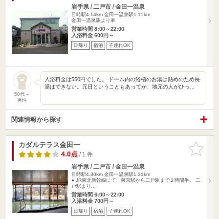
岩手県 / 二戸市 / 金田一温泉
目時駅4.14km
金田一温泉駅1.15km
金田一温泉駅より車
営業時間 8:00～22:00
入浴料金 600円～
日帰り
宿泊
子連れOK
入浴料金は550円でした。 ドーム内の浴槽のお湯は熱めのため長
湯はできない。元日ということもあってか、地元の人がひっ…
50代～
男性
関連情報から探す
カダルテラス金田一
お気に入
りに追加
4.0点
/ 1 件
岩手県 / 二戸市 / 金田一温泉
目時駅4.30km
金田一温泉駅1.31km
● JR東北新幹線にて、東京駅から二戸駅まで２時間半。 二
戸駅より…
営業時間 6:00～22:00
入浴料金 700円～
日帰り
宿泊
子連れOK