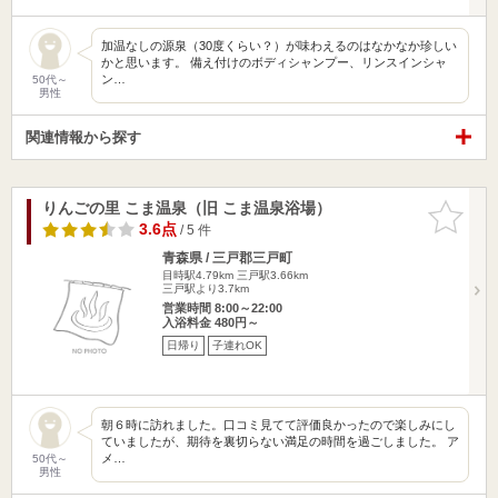
加温なしの源泉（30度くらい？）が味わえるのはなかなか珍しい
かと思います。 備え付けのボディシャンプー、リンスインシャ
ン…
50代～
男性
関連情報から探す
りんごの里 こま温泉（旧 こま温泉浴場）
お気に入
りに追加
3.6点
/ 5 件
青森県 / 三戸郡三戸町
目時駅4.79km
三戸駅3.66km
三戸駅より3.7km
営業時間 8:00～22:00
入浴料金 480円～
日帰り
子連れOK
朝６時に訪れました。口コミ見てて評価良かったので楽しみにし
ていましたが、期待を裏切らない満足の時間を過ごしました。 ア
メ…
50代～
男性