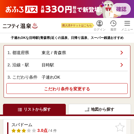
購入済チケットはこちら
ログイン
履歴
メニュー
子連れOKな目時駅(青森県)近くの温泉、日帰り温泉、スーパー銭湯おすすめ
1. 都道府県
東北 / 青森県
2. 沿線・駅
目時駅
3. こだわり条件
子連れOK
こだわり条件を変更する
リストから探す
地図から探す
スパドーム
お気に入
りに追加
3.0点
/ 4 件