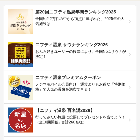
第20回ニフティ温泉年間ランキング2025
全国約2.2万件の中から頂点に選ばれた、2025年の人
気施設は…
ニフティ温泉 サウナランキング2026
おふろ好きユーザーの投票により、全国No.1サウナが
決定！
ニフティ温泉プレミアムクーポン
ノジマモバイル会員向け 通常よりもお得な「特別価
格」で人気の温泉を満喫できる！
【ニフティ温泉 百名湯2026】
行ってみたい施設に投票してプレゼントを当てよう！
（全10回開催 / 合計260名様）