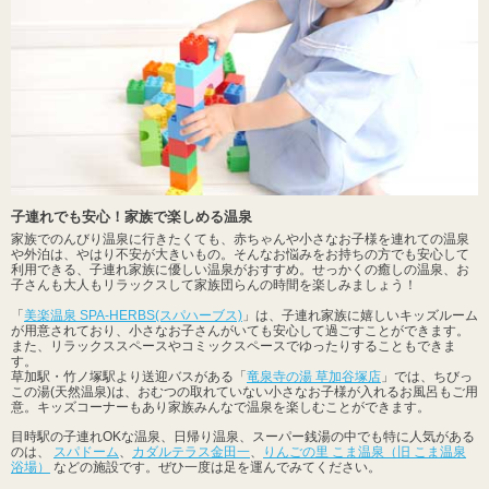
子連れでも安心！家族で楽しめる温泉
家族でのんびり温泉に行きたくても、赤ちゃんや小さなお子様を連れての温泉
や外泊は、やはり不安が大きいもの。そんなお悩みをお持ちの方でも安心して
利用できる、子連れ家族に優しい温泉がおすすめ。せっかくの癒しの温泉、お
子さんも大人もリラックスして家族団らんの時間を楽しみましょう！
「
美楽温泉 SPA-HERBS(スパハーブス)
」は、子連れ家族に嬉しいキッズルーム
が用意されており、小さなお子さんがいても安心して過ごすことができます。
また、リラックススペースやコミックスペースでゆったりすることもできま
す。
草加駅・竹ノ塚駅より送迎バスがある「
竜泉寺の湯 草加谷塚店
」では、ちびっ
この湯(天然温泉)は、おむつの取れていない小さなお子様が入れるお風呂もご用
意。キッズコーナーもあり家族みんなで温泉を楽しむことができます。
目時駅の子連れOKな温泉、日帰り温泉、スーパー銭湯の中でも特に人気がある
のは、
スパドーム
、
カダルテラス金田一
、
りんごの里 こま温泉（旧 こま温泉
浴場）
などの施設です。ぜひ一度は足を運んでみてください。