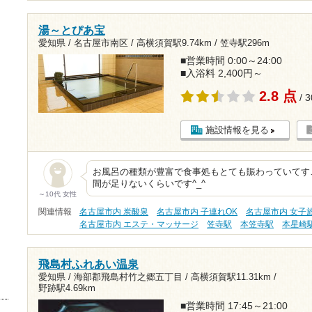
湯～とぴあ宝
愛知県 / 名古屋市南区 /
高横須賀駅9.74km
/
笠寺駅296m
■営業時間 0:00～24:00
■入浴料 2,400円～
2.8 点
/ 
施設情報を見る
お風呂の種類が豊富で食事処もとても賑わっていてす
間が足りないくらいです^_^
～10代 女性
関連情報
名古屋市内 炭酸泉
名古屋市内 子連れOK
名古屋市内 女子
名古屋市内 エステ・マッサージ
笠寺駅
本笠寺駅
本星崎
飛島村ふれあい温泉
愛知県 / 海部郡飛島村竹之郷五丁目 /
高横須賀駅11.31km
/
野跡駅4.69km
■営業時間 17:45～21:00