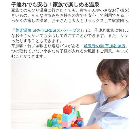
きをプロの占い師に相談するこ
子連れでも安心！家族で楽しめる温泉
とができるサービスです。
家族でのんびり温泉に行きたくても、赤ちゃんや小さなお子様を
きいもの。そんなお悩みをお持ちの方でも安心して利用できる、
っかくの癒しの温泉、お子さんも大人もリラックスして家族団ら
「
美楽温泉 SPA-HERBS(スパハーブス)
」は、子連れ家族に嬉し
おふろパス会員様なら、この特
なお子さんがいても安心して過ごすことができます。また、リラ
別なひとときを「毎月10分無
ったりすることもできます。
料」でご利用いただけます。
草加駅・竹ノ塚駅より送迎バスがある「
竜泉寺の湯 草加谷塚店
」
つの取れていない小さなお子様が入れるお風呂もご用意。キッズ
むことができます。
お湯で体がほぐれたら、次は占
い師さんとお話しして、心もほ
ぐしてみませんか？