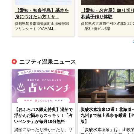
【愛知・知多半島】基本を
【愛知・名古屋】練り切
身につけたい方！サ...
和菓子作り体験
愛知県知多郡南知多町山海橋詰59
愛知県名古屋市中村区名駅5-22-
マリンシャトウYAMAM...
第3上善ビル3階
ニフティ温泉ニュース
【おふろパス限定特典】湯船で
炭酸水素塩泉12選！北海道
浮かんだ悩みもスッキリ！「占
九州まで極上温泉を厳選【
いベンチ」が毎月10分無料
版】
湯船にゆったり浸かったり、サ
「炭酸水素塩泉」は、比較