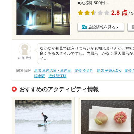
■入浴料 500円～
2.8 点
/ 
施設情報を見る
なかなか初見では入りづらいかも知れませんが、福祉
良くあるスタイルですね。内風呂しかなく露天風呂が
40代 男性
イ…
関連情報
尾張 単純温泉・単純泉
尾張 冷え性
尾張 子連れOK
尾張
稲永駅
近鉄蟹江駅
おすすめのアクティビティ情報