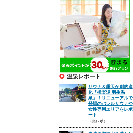
温泉レポート
サウナ＆露天が劇的進
化「極楽湯 羽生温
泉」！リニューアルで
登場のバレルサウナや
女性専用エリアをレポ
ート
（突レポ）