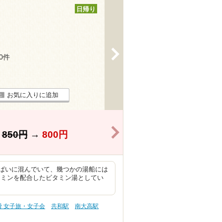
日帰り
>
30件
お気に入りに追加
>
】
850円
→
800円
ぱいに混んでいて、幾つかの湯船には
タミンを配合したビタミン湯としてい
滑 女子旅・女子会
共和駅
南大高駅