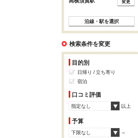
高横須賀駅
変更
沿線・駅を選択
検索条件を変更
目的別
日帰り / 立ち寄り
宿泊
口コミ評価
指定なし
以上
予算
下限なし
～