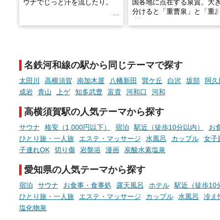
ウナでじっと汗を流したり。
国各地に点在する泉質。大
分けると「重曹泉」と「重
土類泉」に分かれます。
そんな「一人でぼんやり過ごす
また硫黄や鉄分などの特殊
時間」、ふだん後回しにしてい
が混ざり合うことで、複雑
た「これからのこと」や「ちょ
多様な個性を持つことも多
名鉄河和線の駅から同じテーマで探す
っとした悩み」が、頭に浮かん
す。
でくることはありませんか？
太田川
高横須賀
南加木屋
八幡新田
巽ケ丘
白沢
坂部
阿久
今回は筆者自ら入浴した中
成岩
青山
上ゲ
知多武豊
富貴
河和口
河和
ら、日本各地にある炭酸水
泉を12施設セレクト。すべ
高横須賀駅の人気テーマから探す
お風呂でリラックスしているか
日帰り入浴可能で、源泉か
らこそ向き合える、大切な自分
しと泉質の良さにこだわり
サウナ
格安（1,000円以下）
宿泊
駅近（徒歩10分以内）
お
の本音。
つ、万人におすすめしたい
ひとり旅・一人旅
エステ・マッサージ
水風呂
カップル
女子
を厳選しました。
子連れOK
切り傷
岩盤浴
漫画
炭酸水素塩泉
そんな心のつぶやきを、湯あが
りの温まった心のまま相談でき
愛知県の人気テーマから探す
たら素敵ですよね。
宿泊
サウナ
お食事・食事処
露天風呂
ホテル
駅近（徒歩10
ひとり旅・一人旅
エステ・マッサージ
カップル
水風呂
冷え
ニフティ温泉の「占いベンチ」
塩化物泉
は、そんなあなたの心のつぶや