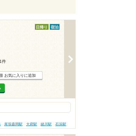
日帰り
宿泊
>
21件
お気に入りに追加
る
湯
尾張森岡駅
大府駅
緒川駅
石浜駅