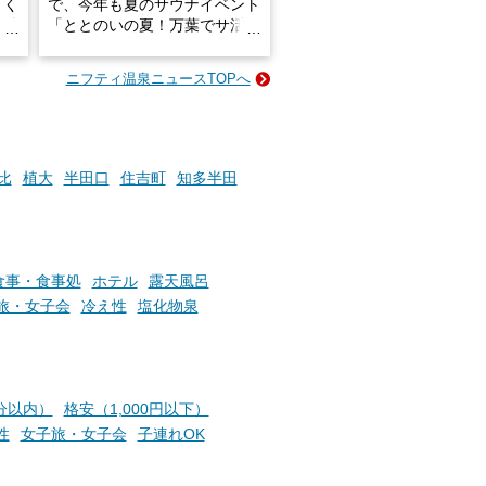
きく
で、今年も夏のサウナイベント
炭酸
「ととのいの夏！万葉でサ活2
026」が開催されます！
ニフティ温泉ニュースTOPへ
成分
2026年8月1日（土）～8月31
かつ
日（月）までの開催期間中は、
いで
サウナ飯やサウナドリンク、岩
盤浴の利用などで「万葉サウナ
札」を集めることで、オリジナ
比
植大
半田口
住吉町
知多半田
か
ルグッズや無料券などの特典と
素塩
交換可能。
て
け流
さらに、各館ではアロマロウリ
つ
ュやアウフグースなど、サウナ
食事・食事処
ホテル
露天風呂
施設
好きにはたまらない多彩なイベ
旅・女子会
冷え性
塩化物泉
ントも予定されています。ぜひ
チェックしてください！
───
提供元：万葉倶楽部株式会社
分以内）
格安（1,000円以下）
【PR】
性
女子旅・女子会
子連れOK
この記事は万葉倶楽部株式会社
のPR記事です。