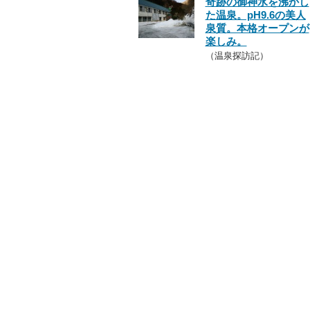
奇跡の御神水を沸かし
た温泉。pH9.6の美人
泉質。本格オープンが
楽しみ。
（温泉探訪記）