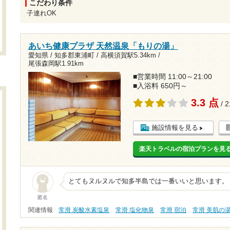
こだわり条件
子連れOK
あいち健康プラザ 天然温泉「もりの湯」
愛知県 / 知多郡東浦町 /
高横須賀駅5.34km
/
尾張森岡駅1.91km
■営業時間 11:00～21:00
■入浴料 650円～
3.3 点
/ 
施設情報を見る
楽天トラベルの宿泊プランを見
とてもヌルヌルで知多半島では一番いいと思います。
匿名
関連情報
常滑 炭酸水素塩泉
常滑 塩化物泉
常滑 宿泊
常滑 美肌の