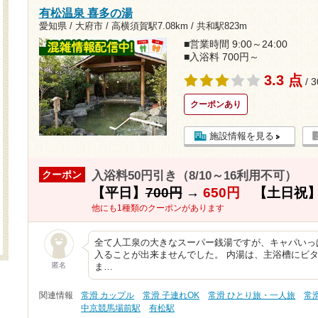
有松温泉 喜多の湯
愛知県 / 大府市 /
高横須賀駅7.08km
/
共和駅823m
■営業時間 9:00～24:00
■入浴料 700円～
3.3 点
/ 
クーポンあり
施設情報を見る
入浴料50円引き（8/10～16利用不可）
クーポン
【平日】
700円
→
650円
【土日祝
他にも1種類のクーポンがあります
全て人工泉の大きなスーパー銭湯ですが、キャパいっ
入ることが出来ませんでした。 内湯は、主浴槽にビ
匿名
ま…
関連情報
常滑 カップル
常滑 子連れOK
常滑 ひとり旅・一人旅
常
中京競馬場前駅
有松駅