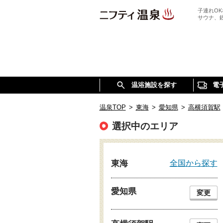
子連れO
サウナ、
温浴施設を探す
電
温泉TOP
>
東海
>
愛知県
>
高横須賀駅
選択中のエリア
全国から探す
東海
愛知県
変更