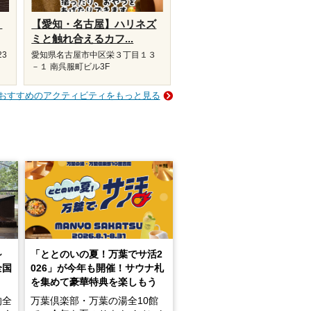
り
【愛知・名古屋】ハリネズ
ミと触れ合えるカフ...
23
愛知県名古屋市中区栄３丁目１３
－１ 南呉服町ビル3F
おすすめのアクティビティをもっと見る
～
「ととのいの夏！万葉でサ活2
全国
026」が今年も開催！サウナ札
を集めて豪華特典を楽しもう
的全
万葉倶楽部・万葉の湯全10館