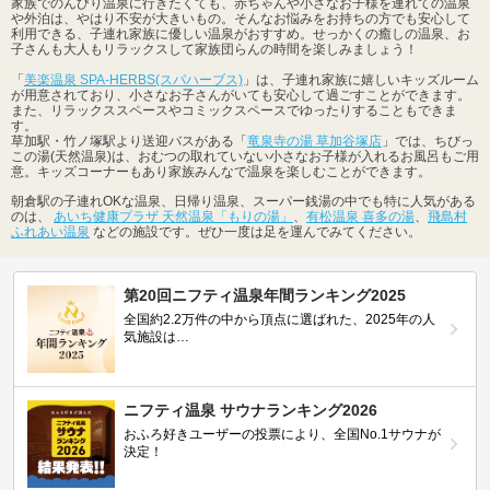
家族でのんびり温泉に行きたくても、赤ちゃんや小さなお子様を連れての温泉
や外泊は、やはり不安が大きいもの。そんなお悩みをお持ちの方でも安心して
利用できる、子連れ家族に優しい温泉がおすすめ。せっかくの癒しの温泉、お
子さんも大人もリラックスして家族団らんの時間を楽しみましょう！
「
美楽温泉 SPA-HERBS(スパハーブス)
」は、子連れ家族に嬉しいキッズルーム
が用意されており、小さなお子さんがいても安心して過ごすことができます。
また、リラックススペースやコミックスペースでゆったりすることもできま
す。
草加駅・竹ノ塚駅より送迎バスがある「
竜泉寺の湯 草加谷塚店
」では、ちびっ
この湯(天然温泉)は、おむつの取れていない小さなお子様が入れるお風呂もご用
意。キッズコーナーもあり家族みんなで温泉を楽しむことができます。
朝倉駅の子連れOKな温泉、日帰り温泉、スーパー銭湯の中でも特に人気がある
のは、
あいち健康プラザ 天然温泉「もりの湯」
、
有松温泉 喜多の湯
、
飛島村
ふれあい温泉
などの施設です。ぜひ一度は足を運んでみてください。
第20回ニフティ温泉年間ランキング2025
全国約2.2万件の中から頂点に選ばれた、2025年の人
気施設は…
ニフティ温泉 サウナランキング2026
おふろ好きユーザーの投票により、全国No.1サウナが
決定！