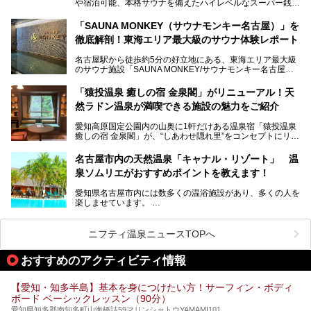
や宿泊可能、本格サウナを備えたハイレベルなスーパー銭湯
容の巨大なスタジアムサウナに、岩盤浴やリラクゼーション
が密集する激戦区です。
までまるごと楽しめる施設に生まれ変わりました。
「SAUNA MONKEY（サウナモンキー名古屋）」を
そのため、「日々の仕事の疲れを心身ともにリセットした
今回は、全面リニューアルして新しくなった「スパアクアス
徹底解剖！東海エリア最大級のサウナ体験レポート
い」「休日に時間を忘れて1日中ダラダラ過ごしたい」「コ
湯友楽」に一足早くお邪魔して取材してきました！
スパ良く非日常の極上体験を味わいたい」人向けの施設が多
名古屋駅から徒歩約5分の好立地にある、東海エリア最大級
くある点が魅力です！
のサウナ施設「SAUNA MONKEY/サウナモンキー名古屋」
をご存じですか？
今回は、名古屋市でおすすめのスーパー銭湯を紹介します。
「名古屋駅周辺ってサウナが少ないよね」という声をよく耳
お好みの温泉施設を見つけて楽しんでくださいね。
「猿投温泉 癒しの宿 金泉閣」がリニューアル！天
にするだけあり、アクセスの良さにも胸が高鳴ります。
然ラドン温泉が満喫できる施設の魅力をご紹介
今回は普段は男性専用となっているパブリックサウナが、女
性専用で公開される『レディースデー』が開催されたので、
愛知高原国定公園内の山奥に1軒だけある温泉宿「猿投温泉
さっそく取材してきました！
癒しの宿 金泉閣」が、“しあわせ隠れ里”をコンセプトにリニ
ューアルオープンします。
名古屋市内の天然温泉「キャナル・リゾート」 温
天然ラドン温泉が堪能できるお風呂や、新設・改装された客
泉ソムリエがおすすめポイントを教えます！
室、地元の食材と温泉水で作られたお料理……。
新しくなった「猿投温泉 癒しの宿 金泉閣」の魅力を丸ごと
愛知県名古屋市内には数多くの温浴施設があり、多くの人を
ご紹介します。
楽しませています。
その中でも今回は「キャナル・リゾート」について、温泉ソ
ムリエの目線で紹介していきます！
ニフティ温泉ニュースTOPへ
名古屋市内にはスーパー銭湯や日帰り温泉が多く、「どこに
行こうかな？」と悩んでしまう方も多いと思います。
おすすめのアクティビティ情報
ぜひこの記事を参考にして「キャナル・リゾート」に出かけ
てみるのはいかがでしょうか？
【愛知・知多半島】基本を身につけたい方！サーフィン・ボディ
ボード ベーシックレッスン（90分）
愛知県知多郡南知多町山海橋詰59マリンシャトウYAMAMI101