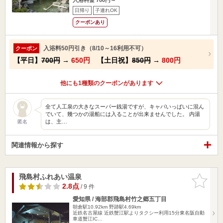
日帰り
子連れOK
クーポンあり
入浴料50円引き（8/10～16利用不可）
クーポン
【平日】
700円
→
650円
【土日祝】
850円
→
800円
他にも1種類のクーポンがあります
全て人工泉の大きなスーパー銭湯ですが、キャパいっぱいに混ん
でいて、幾つかの湯船には入ることが出来ませんでした。 内湯
は、主…
匿名
関連情報から探す
飛島村ふれあい温泉
お気に入
りに追加
2.8点
/ 9 件
愛知県 / 海部郡飛島村竹之郷五丁目
朝倉駅10.92km
野跡駅4.69km
近鉄名古屋線 近鉄蟹江駅よりタクシー利用15分東名阪自動
車道蟹江IC…