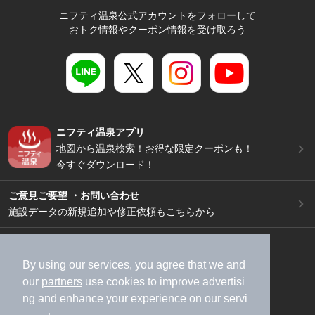
ニフティ温泉公式アカウントをフォローして
おトク情報やクーポン情報を受け取ろう
ニフティ温泉アプリ
地図から温泉検索！お得な限定クーポンも！
今すぐダウンロード！
ご意見ご要望 ・お問い合わせ
施設データの新規追加や修正依頼もこちらから
スマートフォン
/
PC
加盟店募集（資料請求）
広告出稿のご案内
By using our services, you agree that we and
our
partners
use cookies to improve advertisi
利用規約
ライフスタイルMEMBERS+規約
ng and enhance your experience on our servi
特定商取引法に基づく表記
ヘルプ
採用情報