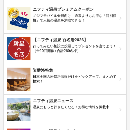
ニフティ温泉プレミアムクーポン
ノジマモバイル会員向け 通常よりもお得な「特別価
格」で人気の温泉を満喫できる！
【ニフティ温泉 百名湯2026】
行ってみたい施設に投票してプレゼントを当てよう！
（全10回開催 / 合計260名様）
岩盤浴特集
日本全国の岩盤浴情報だけをピックアップ。まとめて
検索！
ニフティ温泉ニュース
温泉にもっと行きたくなる！お得な情報を掲載中