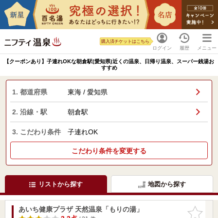
購入済チケットはこちら
ログイン
履歴
メニュー
【クーポンあり】子連れOKな朝倉駅(愛知県)近くの温泉、日帰り温泉、スーパー銭湯お
すすめ
1. 都道府県
東海 / 愛知県
2. 沿線・駅
朝倉駅
3. こだわり条件
子連れOK
こだわり条件を変更する
リストから探す
地図から探す
あいち健康プラザ 天然温泉「もりの湯」
お気に入
りに追加