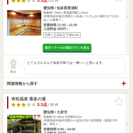
3.3点
/ 21 件
愛知県 / 知多郡東浦町
朝倉駅7.86km
尾張森岡駅1.91km
JR東海道本線大府駅から知多バスげんきの郷行きで12分、
あいち健康プ…
営業時間 11:00～21:00
入浴料金 650円～
日帰り
宿泊
子連れOK
楽天トラベルの宿泊プランを見る
とてもヌルヌルで知多半島では一番いいと思います。
匿名
関連情報から探す
有松温泉 喜多の湯
お気に入
りに追加
3.3点
/ 30 件
愛知県 / 大府市
朝倉駅10.36km
共和駅823m
JR東海道本線共和駅から徒歩15分 名四国道（国道23号
線）有松イ…
営業時間 9:00～24:00
入浴料金 700円～