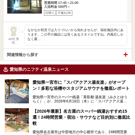
営業時間 17:45～21:00
入浴料金 500円～
日帰り
子連れOK
なかなか初見では入りづらいかも知れませんが、福祉施設内にあ
ります。この手の施設には良くあるスタイルですね。内風呂しか
なく露…
40代 男
性
関連情報から探す
愛知県のニフティ温泉ニュース
愛知県一宮市に「スパアクアス湯友楽」がオープ
ン！多彩な浴槽やスタジアムサウナを徹底レポート
愛知県一宮市のスーパー銭湯「美彩都 湯友楽（みさとゆう
らく）」が、2026年6月18日（木）に「スパアクアス湯友
楽」としてリニューアルオープン！
【2026年最新】名古屋のスーパー銭湯おすすめ15
この地で30年にわたり愛され続けてきた施設だからこそ、
選！24時間営業・宿泊・サウナなど目的別に徹底比
地元住民をはじめオープンを待ちわびている人も多いのでは
ないでしょうか。
較
老朽化した設備の補修を機に、2年前からじっくり構想を練
ってきたというだけあって、館内の充実度は想像以上。
愛知県名古屋市は中部地方の中心都市であり、24時間営業
以前の4倍に拡張したという露天エリアや10の浴槽、40人収