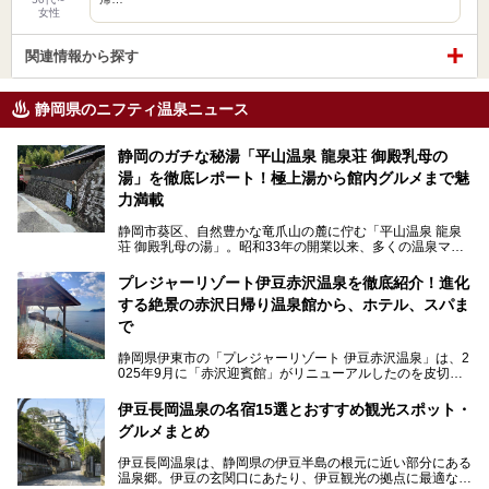
女性
関連情報から探す
静岡県のニフティ温泉ニュース
静岡のガチな秘湯「平山温泉 龍泉荘 御殿乳母の
湯」を徹底レポート！極上湯から館内グルメまで魅
力満載
静岡市葵区、自然豊かな竜爪山の麓に佇む「平山温泉 龍泉
荘 御殿乳母の湯」。昭和33年の開業以来、多くの温泉マニ
アや地元の方々に愛され続けている、知る人ぞ知る鄙び系の
極上温泉です。お湯はもちろん、実はグルメも揃っているん
プレジャーリゾート伊豆赤沢温泉を徹底紹介！進化
です。多くのファンを持つ、その圧倒的なこだわりと魅力を
する絶景の赤沢日帰り温泉館から、ホテル、スパま
解説します。
で
静岡県伊東市の「プレジャーリゾート 伊豆赤沢温泉」は、2
025年9月に「赤沢迎賓館」がリニューアルしたのを皮切り
に、12月には「赤沢温泉ホテル」、「赤沢日帰り温泉
館」、「RED 28 HOTEL」がリニューアル。さらにこのあ
伊豆長岡温泉の名宿15選とおすすめ観光スポット・
とグランピング施設のGRAX EARTH FIELD（グラックスア
グルメまとめ
ースフィールド）、大型屋内アミューズメント施設のPLEA
SURE ARENA（プレジャーアリーナ）がぞくぞくオープン
伊豆長岡温泉は、静岡県の伊豆半島の根元に近い部分にある
予定。
温泉郷。伊豆の玄関口にあたり、伊豆観光の拠点に最適な立