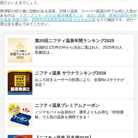
質だといえるでしょう。
興津駅の切り傷に効能がある温泉、日帰り温泉、スーパー銭湯の中でも特に人気が
あるのは、
クア・アンド・ホテル 駿河健康ランド
、
あおい温泉 草薙の湯(旧 中伊
豆温泉 草薙の湯)
、
静岡市清水西里温泉浴場 やませみの湯
などの施設です。ぜひ一
度は足を運んでみてください。
第20回ニフティ温泉年間ランキング2025
全国約2.2万件の中から頂点に選ばれた、2025年の人
気施設は…
ニフティ温泉 サウナランキング2026
おふろ好きユーザーの投票により、全国No.1サウナが
決定！
ニフティ温泉プレミアムクーポン
ノジマモバイル会員向け 通常よりもお得な「特別価
格」で人気の温泉を満喫できる！
【ニフティ温泉 百名湯2026】