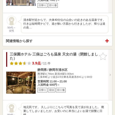
日帰り
切り傷
清水駅付近からで、大体40分位の山合いの赴きのある温泉です。
行きは短時間ナビで、道が狭い方面から行きましたが、帰りは道
の良…
50代～
女性
関連情報から探す
三保園ホテル 三保はごろも温泉 天女の湯（閉館しまし
お気に入
た）
りに追加
3.9点
/ 11 件
静岡県 / 静岡市清水区
興津駅4.76km
新清水駅3.90km
三保本町より徒歩15分東名高速清水ICより30分
営業時間 11:00～21:00
入浴料金 600円～
日帰り
宿泊
切り傷
地元民です。 久しぶりにこちらで写真を見て涙が出ました。 廃
業してしまいましたが、お安いのに本当によいお湯で頻繁に日
帰…
50代～