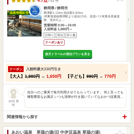
4.7点
/ 51 件
静岡県 / 静岡市
興津駅1.12km
由比駅4.82km
JR東海道線興津駅より徒歩15分、送迎バス有東名高速道
路 清水ICよ…
営業時間 0:00～24:00
入浴料金 1,980円～
日帰り
宿泊
切り傷
クーポンあり
楽天トラベルの宿泊プランを見る
入館料最大330円引き
クーポン
【大人】
1,980円
→
1,650円
【子ども】
990円
→
770円
自分へのご褒美で毎月利用させてもらっています。 何と言っても
種類豊富なお風呂 いつも清掃が行き届いていてなおかつ従業員…
30代 男
性
関連情報から探す
あおい温泉 草薙の湯(旧 中伊豆温泉 草薙の湯)
お気に入