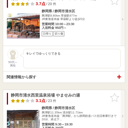
りに追加
3.7点
/ 20 件
静岡県 / 静岡市清水区
興津駅8.80km
草薙駅477m
JR東海道本線 草薙駅より徒歩5分
営業時間 10:00～23:30
入浴料金 950円～
日帰り
切り傷
キレイでゆっくりできる
50代～
男性
関連情報から探す
静岡市清水西里温泉浴場 やませみの湯
お気に入
りに追加
3.1点
/ 23 件
静岡県 / 静岡市清水区
興津駅11.35km
清水駅11.71km
JR東海道本線「興津駅」から静岡鉄道バス但沼車庫行きで
20分、終点下…
営業時間 9:30～19:30
入浴料金 700円～