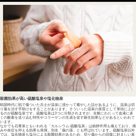
殺菌効果が高い硫酸塩泉や塩化物泉
戦国時代に戦で傷ついた兵士が温泉に浸かって癒やした話があるように、温泉は切
り傷を治す手助けをすることがあります。そういった温泉の泉質として筆頭に上が
るのが硫酸塩泉です。硫酸塩泉は3つに分類されますが、全般にわたって血液に多
くの酸素を送り込む特性やコラーゲンの生成を促す蘇生効果などがあるといわれて
います。
なかでも石膏泉ともいわれる「カルシウム-硫酸塩泉」は鎮静作用も備えており、痛
みや炎症を抑える効果も発揮。別名「傷の湯」とも呼ばれています。硫酸塩泉以外
では、塩化物泉も塩分による殺菌効果があるため、切り傷からの回復に好ましい泉