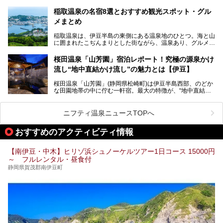
地です。首都圏や名古屋圏からのアクセスが良く、宿泊はも
温泉は海一望の絶景、伊豆の幸満載の食や、全天候型のレジ
ちろん日帰りでも楽しめるのが魅力です。
ャー施設など、現在リニューアルオープンしている施設を中
稲取温泉の名宿8選とおすすめ観光スポット・グル
心に、家族連れでも大人だけでも、おひとりさまでも多彩な
メまとめ
この記事では、伊豆長岡温泉の歴史や魅力、おすすめの宿を
楽しみ方ができる「プレジャーリゾート 伊豆赤沢温泉」を
ピックアップ。周辺の観光・グルメスポットや日帰りで入れ
じっくり紹介します！
稲取温泉は、伊豆半島の東側にある温泉地のひとつ。海と山
る温泉施設も紹介します！
に囲まれたこぢんまりとした街ながら、温泉あり、グルメあ
───
り、見どころも多彩にあり、と魅力たっぷりの場所です。東
提供元：株式会社カトープレジャーグループ【PR】
京からは約2時間30分、直通電車もありアクセスしやすいの
この記事はプレジャーリゾート 伊豆赤沢温泉のPR記事で
桜田温泉「山芳園」宿泊レポート！究極の源泉かけ
もうれしいところ。
す。
流し“地中直結かけ流し”の魅力とは【伊豆】
この記事では、稲取温泉での宿泊におすすめの宿や日帰りで
桜田温泉「山芳園」(静岡県松崎町)は伊豆半島西部、のどか
入れる温泉施設、チェックしたい観光スポットやアクティビ
な田園地帯の中に佇む一軒宿。最大の特徴が、“地中直結か
ティなどを一挙にまとめピックアップ。伊豆稲取温泉を訪れ
け流し”と呼ばれるこの宿独自の湯使い(温泉供給方法)です。
る際の参考にしてくださいね！
地下に眠る源泉を加水・加温・消毒無し、さらには途中過程
で空気にも触れさせることなく浴槽まで提供。「究極の源泉
ニフティ温泉ニュースTOPへ
かけ流し」と言っても決して過言ではありません。
今回、桜田温泉「山芳園」の“温泉”を中心に、その魅力を詳
おすすめのアクティビティ情報
細レポート。また口コミの評判も非常に高い宿であり、客室
や食事も併せて徹底紹介します！
【南伊豆・中木】ヒリゾ浜シュノーケルツアー1日コース 15000円
～ フルレンタル・昼食付
静岡県賀茂郡南伊豆町