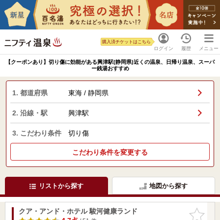
購入済チケットはこちら
ログイン
履歴
メニュー
【クーポンあり】切り傷に効能がある興津駅(静岡県)近くの温泉、日帰り温泉、スーパ
ー銭湯おすすめ
1. 都道府県
東海 / 静岡県
2. 沿線・駅
興津駅
3. こだわり条件
切り傷
こだわり条件を変更する
リストから探す
地図から探す
クア・アンド・ホテル 駿河健康ランド
お気に入
りに追加