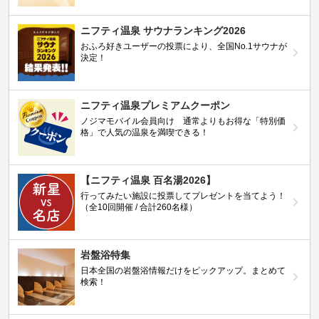
ニフティ温泉 サウナランキング2026
おふろ好きユーザーの投票により、全国No.1サウナが
決定！
ニフティ温泉プレミアムクーポン
ノジマモバイル会員向け 通常よりもお得な「特別価
格」で人気の温泉を満喫できる！
【ニフティ温泉 百名湯2026】
行ってみたい施設に投票してプレゼントを当てよう！
（全10回開催 / 合計260名様）
岩盤浴特集
日本全国の岩盤浴情報だけをピックアップ。まとめて
検索！