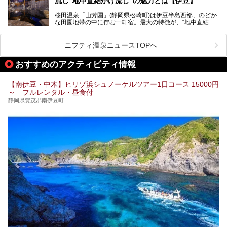
流し“地中直結かけ流し”の魅力とは【伊豆】
この記事では、稲取温泉での宿泊におすすめの宿や日帰りで
桜田温泉「山芳園」(静岡県松崎町)は伊豆半島西部、のどか
入れる温泉施設、チェックしたい観光スポットやアクティビ
な田園地帯の中に佇む一軒宿。最大の特徴が、“地中直結か
ティなどを一挙にまとめピックアップ。伊豆稲取温泉を訪れ
け流し”と呼ばれるこの宿独自の湯使い(温泉供給方法)です。
る際の参考にしてくださいね！
地下に眠る源泉を加水・加温・消毒無し、さらには途中過程
で空気にも触れさせることなく浴槽まで提供。「究極の源泉
ニフティ温泉ニュースTOPへ
かけ流し」と言っても決して過言ではありません。
今回、桜田温泉「山芳園」の“温泉”を中心に、その魅力を詳
おすすめのアクティビティ情報
細レポート。また口コミの評判も非常に高い宿であり、客室
や食事も併せて徹底紹介します！
【南伊豆・中木】ヒリゾ浜シュノーケルツアー1日コース 15000円
～ フルレンタル・昼食付
静岡県賀茂郡南伊豆町