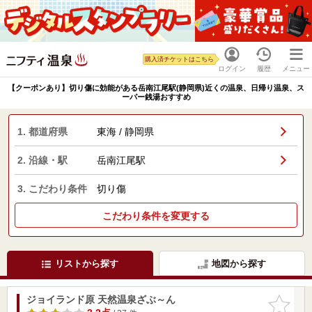
購入済チケットはこちら
ログイン
履歴
メニュー
【クーポンあり】切り傷に効能がある岳南江尾駅(静岡県)近くの温泉、日帰り温泉、ス
ーパー銭湯おすすめ
1. 都道府県
東海 / 静岡県
2. 沿線・駅
岳南江尾駅
3. こだわり条件
切り傷
こだわり条件を変更する
リストから探す
地図から探す
ジョイランド原 天然温泉ざぶ～ん
お気に入
りに追加