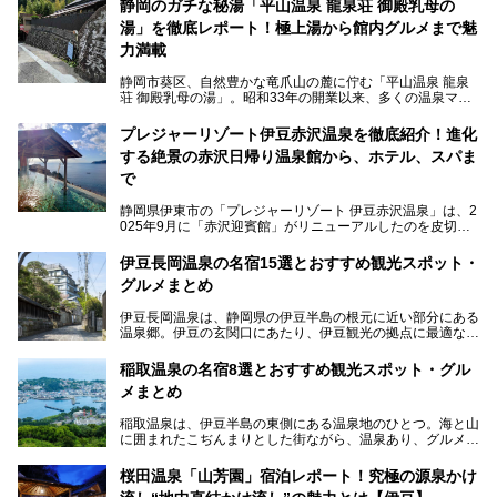
静岡のガチな秘湯「平山温泉 龍泉荘 御殿乳母の
湯」を徹底レポート！極上湯から館内グルメまで魅
力満載
静岡市葵区、自然豊かな竜爪山の麓に佇む「平山温泉 龍泉
荘 御殿乳母の湯」。昭和33年の開業以来、多くの温泉マニ
アや地元の方々に愛され続けている、知る人ぞ知る鄙び系の
極上温泉です。お湯はもちろん、実はグルメも揃っているん
プレジャーリゾート伊豆赤沢温泉を徹底紹介！進化
です。多くのファンを持つ、その圧倒的なこだわりと魅力を
する絶景の赤沢日帰り温泉館から、ホテル、スパま
解説します。
で
静岡県伊東市の「プレジャーリゾート 伊豆赤沢温泉」は、2
025年9月に「赤沢迎賓館」がリニューアルしたのを皮切り
に、12月には「赤沢温泉ホテル」、「赤沢日帰り温泉
館」、「RED 28 HOTEL」がリニューアル。さらにこのあ
伊豆長岡温泉の名宿15選とおすすめ観光スポット・
とグランピング施設のGRAX EARTH FIELD（グラックスア
グルメまとめ
ースフィールド）、大型屋内アミューズメント施設のPLEA
SURE ARENA（プレジャーアリーナ）がぞくぞくオープン
伊豆長岡温泉は、静岡県の伊豆半島の根元に近い部分にある
予定。
温泉郷。伊豆の玄関口にあたり、伊豆観光の拠点に最適な立
地です。首都圏や名古屋圏からのアクセスが良く、宿泊はも
温泉は海一望の絶景、伊豆の幸満載の食や、全天候型のレジ
ちろん日帰りでも楽しめるのが魅力です。
ャー施設など、現在リニューアルオープンしている施設を中
稲取温泉の名宿8選とおすすめ観光スポット・グル
心に、家族連れでも大人だけでも、おひとりさまでも多彩な
メまとめ
この記事では、伊豆長岡温泉の歴史や魅力、おすすめの宿を
楽しみ方ができる「プレジャーリゾート 伊豆赤沢温泉」を
ピックアップ。周辺の観光・グルメスポットや日帰りで入れ
じっくり紹介します！
稲取温泉は、伊豆半島の東側にある温泉地のひとつ。海と山
る温泉施設も紹介します！
に囲まれたこぢんまりとした街ながら、温泉あり、グルメあ
───
り、見どころも多彩にあり、と魅力たっぷりの場所です。東
提供元：株式会社カトープレジャーグループ【PR】
京からは約2時間30分、直通電車もありアクセスしやすいの
この記事はプレジャーリゾート 伊豆赤沢温泉のPR記事で
桜田温泉「山芳園」宿泊レポート！究極の源泉かけ
もうれしいところ。
す。