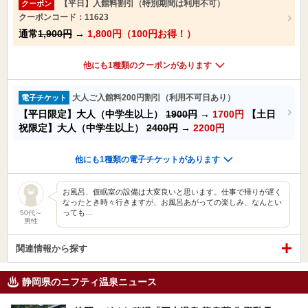
【平日】入館料割引（特別期間は利用不可）
クーポン
クーポンコード：11623
通常
1,900円
→
1,800円（100円お得！）
他にも1種類のクーポンがあります
大人ご入館料200円割引（利用不可日あり）
電子チケット
【平日限定】大人（中学生以上）
1900円
→
1700円
【土日
祝限定】大人（中学生以上）
2400円
→
2200円
他にも1種類の電子チケットがあります
お風呂、仮眠室の設備は大変良いと思います。仕事で帰りが遅く
なったとき時々行きますが、お風呂あがっての楽しみ、なんとい
っても…
50代～
男性
関連情報から探す
静岡県のニフティ温泉ニュース