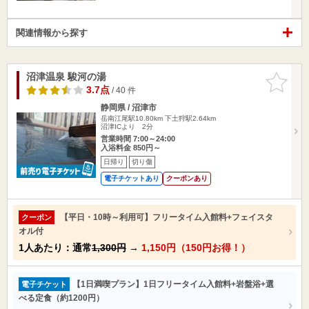
関連情報から探す
沼津温泉 駿河の湯
お気に入
りに追加
3.7点
/ 40 件
静岡県 / 沼津市
岳南江尾駅10.80km
下土狩駅2.64km
沼津ICより 2分
営業時間 7:00～24:00
入浴料金 850円～
日帰り
切り傷
電子チケットあり
クーポンあり
【平日・10時～利用可】フリータイム入館料+フェイスタ
クーポン
オル付
1人あたり：通常
1,300円
→
1,150円（150円お得！）
【1日満喫プラン】1日フリータイム入館料+岩盤浴+選
電子チケット
べる定食（約1200円）