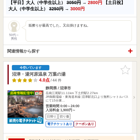
【平日】大人（中学生以上）
3050円
→
2800円
【土日祝】
大人（中学生以上）
3250円
→
3000円
垢擦りが最高でした。又出掛けますね。
50代～
男性
関連情報から探す
お気に入
今空いています
りに追加
沼津・湯河原温泉 万葉の湯
4.0点
/ 44 件
静岡県 / 沼津市
岳南江尾駅11.11km
下土狩駅2.27km
JR御殿場線・東海道本線 沼津駅北口より無料シャトルバス
にて15分東…
営業時間 0:00～24:00
入浴料金 1,900円～
日帰り
切り傷
電子チケットあり
クーポンあり