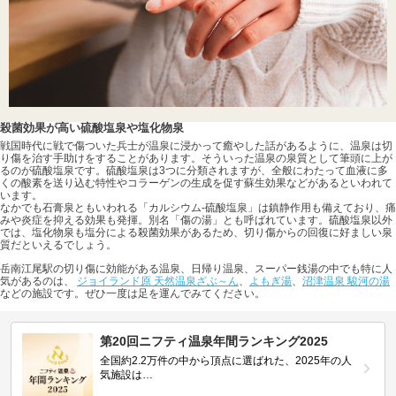
殺菌効果が高い硫酸塩泉や塩化物泉
戦国時代に戦で傷ついた兵士が温泉に浸かって癒やした話があるように、温泉は切
り傷を治す手助けをすることがあります。そういった温泉の泉質として筆頭に上が
るのが硫酸塩泉です。硫酸塩泉は3つに分類されますが、全般にわたって血液に多
くの酸素を送り込む特性やコラーゲンの生成を促す蘇生効果などがあるといわれて
います。
なかでも石膏泉ともいわれる「カルシウム-硫酸塩泉」は鎮静作用も備えており、痛
みや炎症を抑える効果も発揮。別名「傷の湯」とも呼ばれています。硫酸塩泉以外
では、塩化物泉も塩分による殺菌効果があるため、切り傷からの回復に好ましい泉
質だといえるでしょう。
岳南江尾駅の切り傷に効能がある温泉、日帰り温泉、スーパー銭湯の中でも特に人
気があるのは、
ジョイランド原 天然温泉ざぶ～ん
、
よもぎ湯
、
沼津温泉 駿河の湯
などの施設です。ぜひ一度は足を運んでみてください。
第20回ニフティ温泉年間ランキング2025
全国約2.2万件の中から頂点に選ばれた、2025年の人
気施設は…