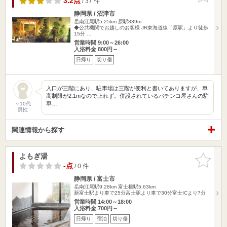
3.2点
/ 37 件
静岡県 / 沼津市
岳南江尾駅5.25km
原駅839m
◆公共機関でお越しのお客様 JR東海道線「原駅」より徒歩
15分 …
営業時間 9:00～26:00
入浴料金 800円～
日帰り
切り傷
入口が三階にあり、駐車場は三階が便利と書いてありますが、車
高制限が2.1mなので上れず。併設されているパチンコ屋さんの駐
車…
～10代
男性
関連情報から探す
よもぎ湯
お気に入
りに追加
-点
/ 0 件
静岡県 / 富士市
岳南江尾駅9.28km
富士根駅5.63km
新富士駅より車で25分富士駅より車で30分富士ICより7分
営業時間 14:00～18:00
入浴料金 700円～
日帰り
宿泊
切り傷