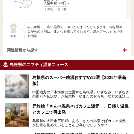
入浴料金 600円～
日帰り
切り傷
広い敷地に、広い施設で、ゆったりまったりできます。湖を眺め
ながらの入浴は、体と心を癒してくれます。温水プールもあり体
力増進…
匿名
関連情報から探す
島根県のニフティ温泉ニュース
島根県のスーパー銭湯おすすめ15選【2025年最新
版】
中国地方の日本海側に位置する島根県。いざなみ・いざなぎ
の国引き伝説や、八岐大蛇（やまたのおろち）などの逸話が
残る神話の里というイメージが強く、出雲大社には毎年多く
の参拝客が訪れます。「出雲縁結び空港」への直行便なら、
元旅館「さんべ温泉そばカフェ湯元」。日帰り温泉
首都圏からでも実は2時間圏内で到着できるアクセスも魅力
とカフェで再出発
です。
そんな島根県には、玉造温泉（松江市）や温泉津温泉（大田
島根県の太田市三瓶町にある「さんべ温泉そばカフェ湯元」
市）など、古くから知られる温泉郷が多くあります。ゆった
が注目を集めていることをご存じでしょうか？
り流れる時間のなかで、心の底からのんびりできるスーパー
銭湯＆日帰り温泉の数々をピックアップしてご紹介します。
「さんべ温泉そばカフェ湯元」は日帰り温泉と、名物のそば