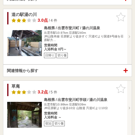
道の駅湯の川
お気に入
りに追加
3.0点
/ 4 件
島根県 / 出雲市斐川町 / 湯の川温泉
出雲市駅10.97km
荘原駅240m
JR山陰本線 荘原駅より徒歩すぐ 宍道ICより国道9号線を荘
原駅方…
営業時間
入浴料金 0円～
日帰り
切り傷
関連情報から探す
草庵
お気に入
りに追加
3.2点
/ 5 件
島根県 / 出雲市斐川町学頭 / 湯の川温泉
出雲市駅10.98km
荘原駅639m
JR荘原駅より徒歩10分 山陰道 宍道ICより10分
営業時間
入浴料金 ～
宿泊
切り傷