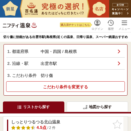
購入済チケットはこちら
ログイン
履歴
メニュー
切り傷に効能がある出雲市駅(島根県)近くの温泉、日帰り温泉、スーパー銭湯おすすめ
1. 都道府県
中国・四国 / 島根県
2. 沿線・駅
出雲市駅
3. こだわり条件
切り傷
こだわり条件を変更する
リストから探す
地図から探す
しっとりつるつる北山温泉
お気に入
りに追加
4.5点
/ 2 件