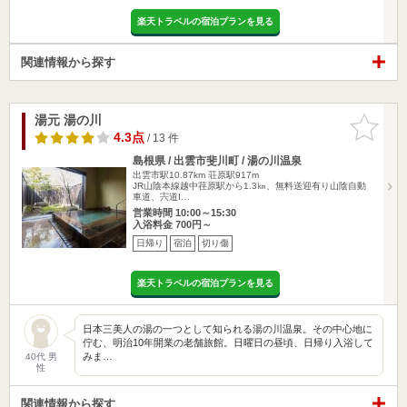
楽天トラベルの宿泊プランを見る
関連情報から探す
湯元 湯の川
お気に入
りに追加
4.3点
/ 13 件
島根県 / 出雲市斐川町 / 湯の川温泉
出雲市駅10.87km
荘原駅917m
JR山陰本線越中荏原駅から1.3㎞、無料送迎有り山陰自動
車道、宍道I…
営業時間 10:00～15:30
入浴料金 700円～
日帰り
宿泊
切り傷
楽天トラベルの宿泊プランを見る
日本三美人の湯の一つとして知られる湯の川温泉。その中心地に
佇む、明治10年開業の老舗旅館。日曜日の昼頃、日帰り入浴して
みま…
40代 男
性
関連情報から探す