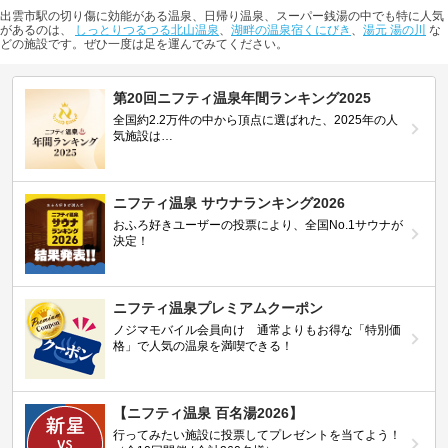
出雲市駅の切り傷に効能がある温泉、日帰り温泉、スーパー銭湯の中でも特に人気
があるのは、
しっとりつるつる北山温泉
、
湖畔の温泉宿くにびき
、
湯元 湯の川
な
どの施設です。ぜひ一度は足を運んでみてください。
第20回ニフティ温泉年間ランキング2025
全国約2.2万件の中から頂点に選ばれた、2025年の人
気施設は…
ニフティ温泉 サウナランキング2026
おふろ好きユーザーの投票により、全国No.1サウナが
決定！
ニフティ温泉プレミアムクーポン
ノジマモバイル会員向け 通常よりもお得な「特別価
格」で人気の温泉を満喫できる！
【ニフティ温泉 百名湯2026】
行ってみたい施設に投票してプレゼントを当てよう！