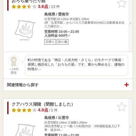
おろち湯ったり館
お気に入
りに追加
3.6点
/ 13 件
島根県 / 雲南市
出雲市駅16.12km
木次駅1.19km
JR「出雲市駅」からバス三刀屋乗替30分松江自動車道木次
三刀屋ICか…
営業時間 10:00～21:00
入浴料金 600円～
日帰り
切り傷
町の特徴である「神話・八俣大蛇・さくら」のモチーフで構成・
展開し物語化した「おろちの湯」です。裏から眺めると、建物の
特徴が…
～10代
男性
関連情報から探す
クアハウス湖陵（閉館しました）
お気に入
りに追加
4.0点
/ 1 件
島根県 / 出雲市
出雲市駅8.19km
江南駅1.06km
JR出雲市駅よリー畑バス利用25分 （R9湖陵温泉入口下
車、徒歩10…
営業時間 11:00～21:00