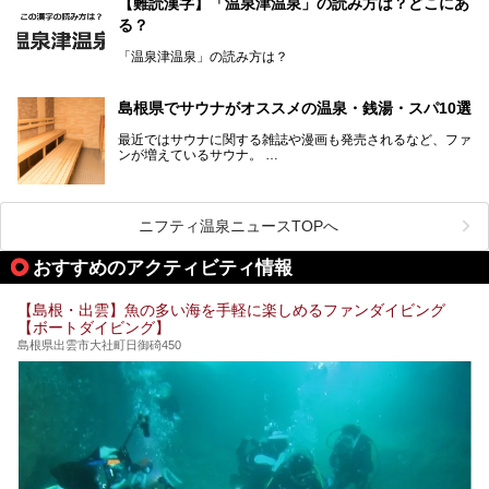
【難読漢字】「温泉津温泉」の読み方は？どこにあ
を提供するカフェという新しい営業スタイルで、観光客に限
る？
らず地元民にも親しまれています。
「温泉津温泉」の読み方は？
宿泊をせずとも、気軽に源泉のお湯をつかった温泉と、美味
しいそばが楽しめるなんて、とても素敵ですよね。
読めそうで読めない、難読温泉地名漢字。あなたは読めます
しかし、元は温泉旅館だったこちらの施設、さまざまな背景
か？
を経て現在のスタイルに辿り着いているのです。
島根県でサウナがオススメの温泉・銭湯・スパ10選
最近ではサウナに関する雑誌や漫画も発売されるなど、ファ
ンが増えているサウナ。
しかしサウナは一口にサウナと言っても、ドライサウナ、ス
ニフティ温泉ニュースTOPへ
チームサウナ、塩サウナなどが存在し、施設によって様々な
こだわりを持つ施設も増えています。
おすすめのアクティビティ情報
今回はそんな今話題のサウナが楽しめる、島根県内にあるオ
【島根・出雲】魚の多い海を手軽に楽しめるファンダイビング
ススメ温泉・銭湯・スパを10件まとめてご紹介します。
【ボートダイビング】
島根県出雲市大社町日御碕450