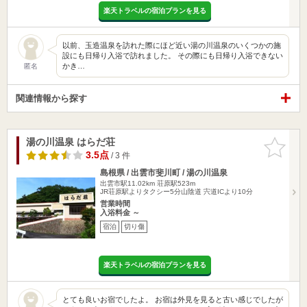
楽天トラベルの宿泊プランを見る
以前、玉造温泉を訪れた際にほど近い湯の川温泉のいくつかの施
設にも日帰り入浴で訪れました。 その際にも日帰り入浴できない
かき…
匿名
関連情報から探す
湯の川温泉 はらだ荘
お気に入
りに追加
3.5点
/ 3 件
島根県 / 出雲市斐川町 / 湯の川温泉
出雲市駅11.02km
荘原駅523m
JR荘原駅よりタクシー5分山陰道 宍道ICより10分
営業時間
入浴料金 ～
宿泊
切り傷
楽天トラベルの宿泊プランを見る
とても良いお宿でしたよ。 お宿は外見を見ると古い感じでしたが