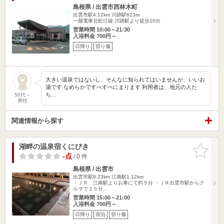
島根県 / 出雲市西林木町
出雲市駅4.12km
川跡駅623m
一畑電車北松江線 川跡駅より徒歩10分
営業時間 10:00～21:30
入浴料金 700円～
日帰り
切り傷
大きい温泉ではないし、そんなに知られてはいませんが、いいお
湯です なめらかですべすべにまります 利用者は、地元の人た
ち…
50代～
男性
関連情報から探す
湖畔の温泉宿くにびき
お気に入
りに追加
-点
/ 0 件
島根県 / 出雲市
出雲市駅8.23km
江南駅1.12km
・ＪＲ 江南駅よりお車にて約５分 ・ＪＲ出雲市駅からク
ルマで２５分…
営業時間 15:00～21:00
入浴料金 700円～
日帰り
宿泊
切り傷