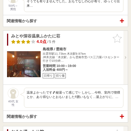
そうでも有りませんでした。おもてなしの心が有り、ゆっくり出
来…
50代～
男性
関連情報から探す
みとや深谷温泉ふかたに荘
お気に入
りに追加
4.0点
/ 5 件
島根県 / 雲南市
出雲市駅11.73km
木次駅9.97km
JR木次線「木次駅」から雲南市営バス三刀屋バスセンター
行きで10分終…
営業時間 10:00～19:00
入浴料金 400円～
日帰り
切り傷
温泉よかったです🎵秘湯って感じで✨ しかし…今時、室内で喫煙
とか、あり得ないとおもいました‼️囲いもなく…湯上がりに、…
40代 女
性
関連情報から探す