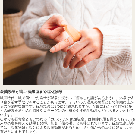
殺菌効果が高い硫酸塩泉や塩化物泉
戦国時代に戦で傷ついた兵士が温泉に浸かって癒やした話があるように、温泉は切
り傷を治す手助けをすることがあります。そういった温泉の泉質として筆頭に上が
るのが硫酸塩泉です。硫酸塩泉は3つに分類されますが、全般にわたって血液に多
くの酸素を送り込む特性やコラーゲンの生成を促す蘇生効果などがあるといわれて
います。
なかでも石膏泉ともいわれる「カルシウム-硫酸塩泉」は鎮静作用も備えており、痛
みや炎症を抑える効果も発揮。別名「傷の湯」とも呼ばれています。硫酸塩泉以外
では、塩化物泉も塩分による殺菌効果があるため、切り傷からの回復に好ましい泉
質だといえるでしょう。