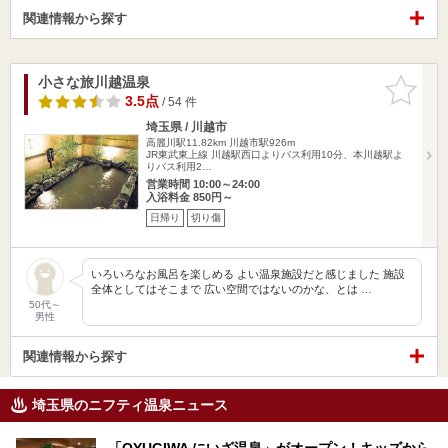
関連情報から探す
小さな旅川越温泉
お気に入
りに追加
3.5点
/ 54 件
埼玉県 / 川越市
高麗川駅11.82km
川越市駅926m
JR東武東上線 川越駅西口よりバス利用10分、本川越駅よ
りバス利用2…
営業時間 10:00～24:00
入浴料金 850円～
日帰り
切り傷
いろいろなお風呂を楽しめる よい温泉施設だと感じました 施設
全体としてはそこまで 広い空間ではないのかな、とは …
50代～
男性
関連情報から探す
埼玉県のニフティ温泉ニュース
「OYUGIWA にいざ温泉」がオープン！キッズから