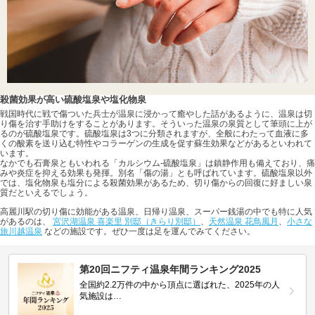
殺菌効果が高い硫酸塩泉や塩化物泉
戦国時代に戦で傷ついた兵士が温泉に浸かって癒やした話があるように、温泉は切
り傷を治す手助けをすることがあります。そういった温泉の泉質として筆頭に上が
るのが硫酸塩泉です。硫酸塩泉は3つに分類されますが、全般にわたって血液に多
くの酸素を送り込む特性やコラーゲンの生成を促す蘇生効果などがあるといわれて
います。
なかでも石膏泉ともいわれる「カルシウム-硫酸塩泉」は鎮静作用も備えており、痛
みや炎症を抑える効果も発揮。別名「傷の湯」とも呼ばれています。硫酸塩泉以外
では、塩化物泉も塩分による殺菌効果があるため、切り傷からの回復に好ましい泉
質だといえるでしょう。
高麗川駅の切り傷に効能がある温泉、日帰り温泉、スーパー銭湯の中でも特に人気
があるのは、
宮沢湖温泉 喜楽里 別邸（きらり別邸）
、
天然温泉 花鳥風月
、
小さな
旅川越温泉
などの施設です。ぜひ一度は足を運んでみてください。
第20回ニフティ温泉年間ランキング2025
全国約2.2万件の中から頂点に選ばれた、2025年の人
気施設は…