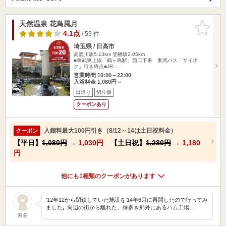
天然温泉 花鳥風月
お気に入
りに追加
4.1点
/ 59 件
埼玉県 / 日高市
高麗川駅5.13km
笠幡駅2.05km
■東武東上線「鶴ヶ島駅」西口下車 東武バス「サイボ
ク」行き終点■JR…
営業時間 10:00～22:00
入浴料金 1,080円～
日帰り
切り傷
クーポンあり
入館料最大100円引き（8/12～14は土日祝料金）
クーポン
【平日】
1,080円
→
1,030円
【土日祝】
1,280円
→
1,180
円
他にも1種類のクーポンがあります
'12年12から閉鎖していた施設を'14年6月に再開したので行ってみ
ました｡ 周辺の街から離れた、緑多き郊外にあるハム工場…
匿名