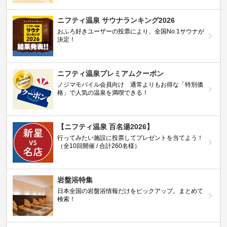
ニフティ温泉 サウナランキング2026
おふろ好きユーザーの投票により、全国No.1サウナが
決定！
ニフティ温泉プレミアムクーポン
ノジマモバイル会員向け 通常よりもお得な「特別価
格」で人気の温泉を満喫できる！
【ニフティ温泉 百名湯2026】
行ってみたい施設に投票してプレゼントを当てよう！
（全10回開催 / 合計260名様）
岩盤浴特集
日本全国の岩盤浴情報だけをピックアップ。まとめて
検索！