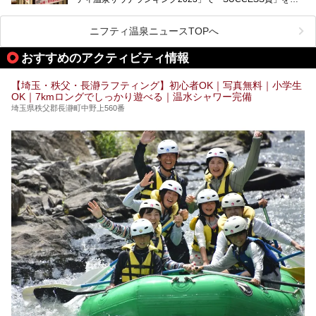
加谷塚店」がコラボイベントを期間限定で開催中ということ
得した人気温浴施設「竜泉寺の湯 草加谷塚店」がコラボイ
で早速訪問！
ベントを開催。
気になるその内容をチェックしてきました！
ニフティ温泉ニュースTOPへ
早速訪問し、気になるその内容を取材してきました！
おすすめのアクティビティ情報
───
提供元：花王株式会社【PR】
この記事は花王株式会社商品のPRイベントレポート記事で
【埼玉・秩父・長瀞ラフティング】初心者OK｜写真無料｜小学生
す。
OK｜7kmロングでしっかり遊べる｜温水シャワー完備
埼玉県秩父郡長瀞町中野上560番