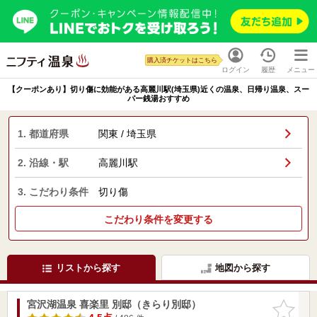
購入済チケットはこちら
ログイン
履歴
メニュー
【クーポンあり】切り傷に効能がある高麗川駅(埼玉県)近くの温泉、日帰り温泉、スー
パー銭湯おすすめ
1. 都道府県
関東 / 埼玉県
2. 沿線・駅
高麗川駅
3. こだわり条件
切り傷
こだわり条件を変更する
リストから探す
地図から探す
宮沢湖温泉 喜楽里 別邸（きらり別邸）
お気に入
りに追加