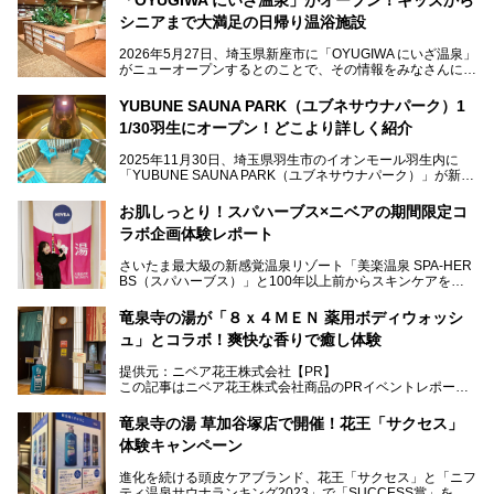
シニアまで大満足の日帰り温浴施設
2026年5月27日、埼玉県新座市に「OYUGIWA にいざ温泉」
がニューオープンするとのことで、その情報をみなさんにい
ち早くお伝えしようとひと足お先に取材訪問。
YUBUNE SAUNA PARK（ユブネサウナパーク）1
メインとなる黒湯の天然温泉や本格的なサウナをはじめ、4
1/30羽生にオープン！どこより詳しく紹介
種類のリラックスルームやお食事処、他施設とは一線を画す
キッズコーナーなど、施設の隅々までたっぷりとチェックし
2025年11月30日、埼玉県羽生市のイオンモール羽生内に
てきました！
「YUBUNE SAUNA PARK（ユブネサウナパーク）」が新規
オープン！
お肌しっとり！スパハーブス×ニベアの期間限定コ
今年の4月1日から楽久屋グループの一員となった「湯舞音
ラボ企画体験レポート
（ユブネ）」が新ブランド「YUBUNE SAUNA PARK」を立
ち上げました。
さいたま最大級の新感覚温泉リゾート「美楽温泉 SPA-HER
湯舞音らしいサウナにこだわった遊び心満点の"銭湯×屋外サ
BS（スパハーブス）」と100年以上前からスキンケアを考
ウナ"施設で、男女別のお風呂のほか、水着やサウナ着で楽
案してきた「ニベア」が、期間限定でコラボ企画を開催中。
しめる男女共用屋外サウナや飲食できるととのいスペースな
読者モデルやインスタグラマーとして活躍している、美容＆
ど、ユニークなポイントがいっぱい！
竜泉寺の湯が「８ｘ４ＭＥＮ 薬用ボディウォッシ
スパ大好きの畑瀬愛さんと取材してきました。
オープン前取材に行ってきましたので、早速どこより詳しく
ュ」とコラボ！爽快な香りで癒し体験
紹介しちゃいます！
───
提供元：ニベア花王株式会社【PR】
提供元：ニベア花王株式会社【PR】
この記事はニベア花王株式会社商品のPRイベントレポート
この記事はニベア花王株式会社商品のPRイベントレポート
記事です。
記事です。
竜泉寺の湯 草加谷塚店で開催！花王「サクセス」
ーーー
体験キャンペーン
注目のボディウォッシュアイテム「８ｘ４ＭＥＮ 薬用ボデ
ィウォッシュ」と「ニフティ温泉年間ランキング2021」で
進化を続ける頭皮ケアブランド、花王「サクセス」と「ニフ
全国総合2位にランクインした人気温浴施設「竜泉寺の湯 草
ティ温泉サウナランキング2023」で「SUCCESS賞」を獲