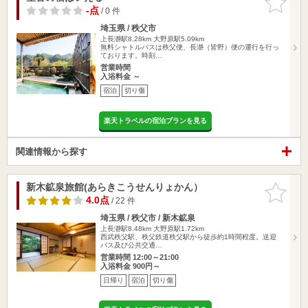
りに追加
-点
/ 0 件
埼玉県 / 秩父市
上長瀞駅8.28km
大野原駅5.09km
無料シャトルバスは秩父便、長瀞（皆野）便の運行を行っ
ております。時刻…
営業時間
入浴料金 ～
宿泊
切り傷
楽天トラベルの宿泊プランを見る
関連情報から探す
新木鉱泉旅館(あらきこうせんりょかん）
お気に入
りに追加
4.0点
/ 22 件
埼玉県 / 秩父市 / 新木鉱泉
上長瀞駅8.48km
大野原駅1.72km
西武秩父駅、秩父鉄道秩父駅から徒歩約1時間程度。送迎
バス及び公共交通…
営業時間 12:00～21:00
入浴料金 900円～
日帰り
宿泊
切り傷