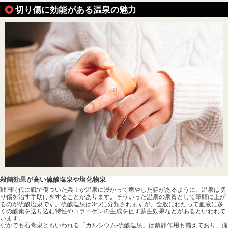
切り傷に効能がある温泉の魅力
殺菌効果が高い硫酸塩泉や塩化物泉
戦国時代に戦で傷ついた兵士が温泉に浸かって癒やした話があるように、温泉は切
り傷を治す手助けをすることがあります。そういった温泉の泉質として筆頭に上が
るのが硫酸塩泉です。硫酸塩泉は3つに分類されますが、全般にわたって血液に多
くの酸素を送り込む特性やコラーゲンの生成を促す蘇生効果などがあるといわれて
います。
なかでも石膏泉ともいわれる「カルシウム-硫酸塩泉」は鎮静作用も備えており、痛