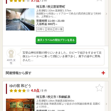
3.7点
/ 3 件
埼玉県 / 秩父郡皆野町
上長瀞駅2.32km
親鼻駅1.57km
池袋駅から特急レッドアローで終点の西武秩父駅まで約80
分。上野駅から…
営業時間 11:00～21:00
入浴料金 880円～
日帰り
宿泊
切り傷
楽天トラベルの宿泊プランを見る
宝登山神社祈願の帰りにいきました。ロビーで会計をすませて左
側エレベーターに乗って2階にいき廊下歩く。廊下の途中に野鳥
さんた…
40代 女
性
関連情報から探す
ゆの宿 和どう
お気に入
りに追加
4.0点
/ 8 件
埼玉県 / 秩父市 / 和銅鉱泉
上長瀞駅5.19km
和銅黒谷駅880m
秩父鉄道線 和銅黒谷駅より徒歩15分関越自動車道 花園IC
より35分…
営業時間 11:00～14:00