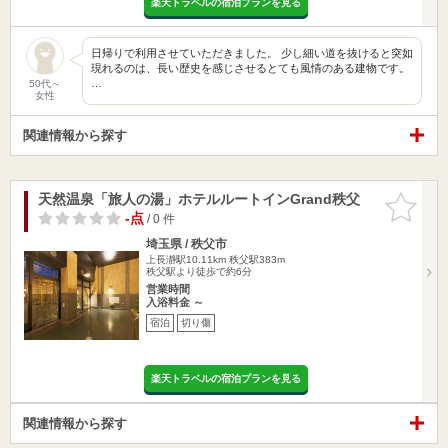
楽天トラベルの宿泊プランを見る
日帰りで利用させていただきました。 少し細い道を抜けると突如
現れるのは、長い歴史を感じさせるとても風情のある建物です。
…
50代～
女性
関連情報から探す
天然温泉「旅人の湯」ホテルルートインGrand秩父
お気に入
りに追加
-点
/ 0 件
埼玉県 / 秩父市
上長瀞駅10.11km
秩父駅383m
秩父駅より徒歩で約6分
営業時間
入浴料金 ～
宿泊
切り傷
楽天トラベルの宿泊プランを見る
関連情報から探す