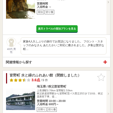
営業時間
入浴料金 ～
宿泊
切り傷
楽天トラベルの宿泊プランを見る
家族4人久しぶりの旅行でお世話になりました。 フロント・スタ
ッフのみなさん あたたかいご対応に癒されました。夕食は贅沢な
程…
40代 男
性
関連情報から探す
皆野町 水と緑のふれあい館（閉館しました）
お気に入
りに追加
3.6点
/ 9 件
埼玉県 / 秩父郡皆野町
上長瀞駅3.76km
皆野駅2.53km
秩父鉄道皆野駅から皆野町営バス西立沢行きで10分、秩父
温泉前下車、徒…
営業時間 10:00～20:00
入浴料金 600円～
日帰り
切り傷