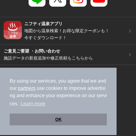
ニフティ温泉アプリ
地図から温泉検索！お得な限定クーポンも！
今すぐダウンロード！
ご意見ご要望 ・お問い合わせ
施設データの新規追加や修正依頼もこちらから
スマートフォン
/
PC
加盟店募集（資料請求）
広告出稿のご案内
By using our services, you agree that we and
our
partners
use cookies to improve advertisi
利用規約
ライフスタイルMEMBERS+規約
ng and enhance your experience on our servi
特定商取引法に基づく表記
ヘルプ
採用情報
ces.
Learn more
運営会社
個人情報保護ポリシー
©NIFTY Lifestyle Co., Ltd.
OK