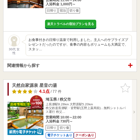
入浴料金 1,000円～
日帰り
宿泊
切り傷
楽天トラベルの宿泊プランを見る
お食事付きの日帰り温泉で利用しました。主人へのサプライズプ
レゼントだったのですが、食事の内容もボリュームも大満足で、
スタッ…
30代 女
性
関連情報から探す
天然自家源泉 星音の湯
お気に入
りに追加
4.1点
/ 77 件
埼玉県 / 秩父市
上長瀞駅8.28km
大野原駅5.20km
秩父鉄道長瀞駅・皆野駅(五野上薬局前)…無料シャトルバ
ス運行 秩父…
営業時間 10:00～22:00
入浴料金 730円～
日帰り
切り傷
電子チケットあり
クーポンあり