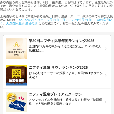
みや炎症を抑える効果も発揮。別名「傷の湯」とも呼ばれています。硫酸塩泉以外
では、塩化物泉も塩分による殺菌効果があるため、切り傷からの回復に好ましい泉
質だといえるでしょう。
上長瀞駅の切り傷に効能がある温泉、日帰り温泉、スーパー銭湯の中でも特に人気
があるのは、
いこいの村ヘリテイジ美の山（旧 いこいの村 美の山）
、
ゆの宿 和ど
う
、
天然自家源泉 星音の湯
などの施設です。ぜひ一度は足を運んでみてくださ
い。
第20回ニフティ温泉年間ランキング2025
全国約2.2万件の中から頂点に選ばれた、2025年の人
気施設は…
ニフティ温泉 サウナランキング2026
おふろ好きユーザーの投票により、全国No.1サウナが
決定！
ニフティ温泉プレミアムクーポン
ノジマモバイル会員向け 通常よりもお得な「特別価
格」で人気の温泉を満喫できる！