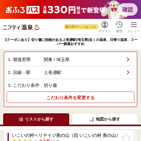
購入済チケットはこちら
ログイン
履歴
メニュー
【クーポンあり】切り傷に効能がある上長瀞駅(埼玉県)近くの温泉、日帰り温泉、スー
パー銭湯おすすめ
1. 都道府県
関東 / 埼玉県
2. 沿線・駅
上長瀞駅
3. こだわり条件
切り傷
こだわり条件を変更する
リストから探す
地図から探す
いこいの村ヘリテイジ美の山（旧 いこいの村 美の山）
お気に入
りに追加