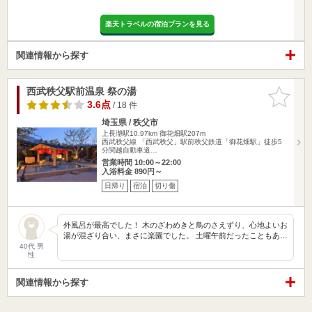
楽天トラベルの宿泊プランを見る
関連情報から探す
西武秩父駅前温泉 祭の湯
お気に入
りに追加
3.6点
/ 18 件
埼玉県 / 秩父市
上長瀞駅10.97km
御花畑駅207m
西武秩父線 「西武秩父」駅前秩父鉄道「御花畑駅」徒歩5
分関越自動車道…
営業時間 10:00～22:00
入浴料金 890円～
日帰り
宿泊
切り傷
外風呂が最高でした！ 木のざわめきと鳥のさえずり、心地よいお
湯が混ざり合い、まさに楽園でした。 土曜午前だったこともあ…
40代 男
性
関連情報から探す