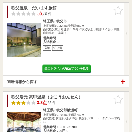
秩父温泉 だいます旅館
お気に入
りに追加
-点
/ 0 件
埼玉県 / 秩父市
上長瀞駅10.32km
秩父駅662m
西武秩父駅より徒歩１５分／秩父駅より徒歩１０分／関越
自動車道 花園イ…
営業時間
入浴料金 ～
宿泊
切り傷
楽天トラベルの宿泊プランを見る
関連情報から探す
秩父湯元 武甲温泉（ぶこうおんせん）
お気に入
りに追加
3.3点
/ 3 件
埼玉県 / 秩父郡横瀬町
上長瀞駅10.70km
横瀬駅743m
西武鉄道 横瀬駅 徒歩10分 秩父駅下車 → タクシーで約
10…
営業時間 10:00～21:00
入浴料金 700円～