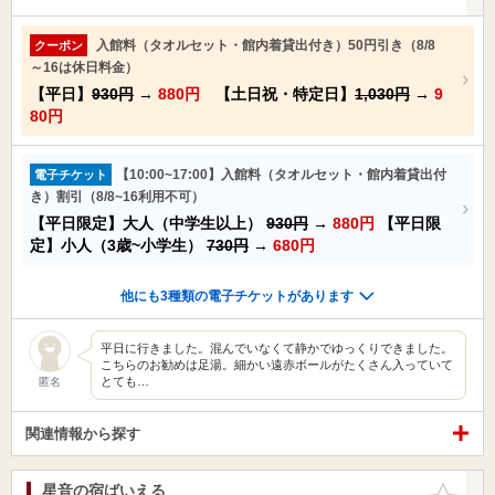
入館料（タオルセット・館内着貸出付き）50円引き（8/8
クーポン
～16は休日料金）
【平日】
930円
→
880円
【土日祝・特定日】
1,030円
→
9
80円
【10:00~17:00】入館料（タオルセット・館内着貸出付
電子チケット
き）割引（8/8~16利用不可）
【平日限定】大人（中学生以上）
930円
→
880円
【平日限
定】小人（3歳~小学生）
730円
→
680円
他にも3種類の電子チケットがあります
平日に行きました。混んでいなくて静かでゆっくりできました。
こちらのお勧めは足湯。細かい遠赤ボールがたくさん入っていて
とても…
匿名
関連情報から探す
星音の宿ばいえる
お気に入