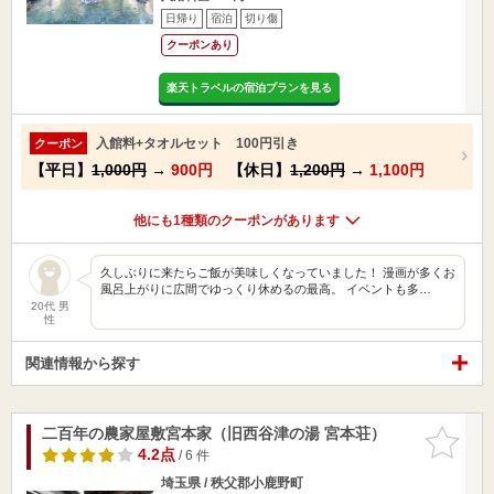
日帰り
宿泊
切り傷
クーポンあり
楽天トラベルの宿泊プランを見る
入館料+タオルセット 100円引き
クーポン
【平日】
1,000円
→
900円
【休日】
1,200円
→
1,100円
他にも1種類のクーポンがあります
久しぶりに来たらご飯が美味しくなっていました！ 漫画が多くお
風呂上がりに広間でゆっくり休めるの最高。 イベントも多…
20代 男
性
関連情報から探す
二百年の農家屋敷宮本家（旧西谷津の湯 宮本荘）
お気に入
りに追加
4.2点
/ 6 件
埼玉県 / 秩父郡小鹿野町