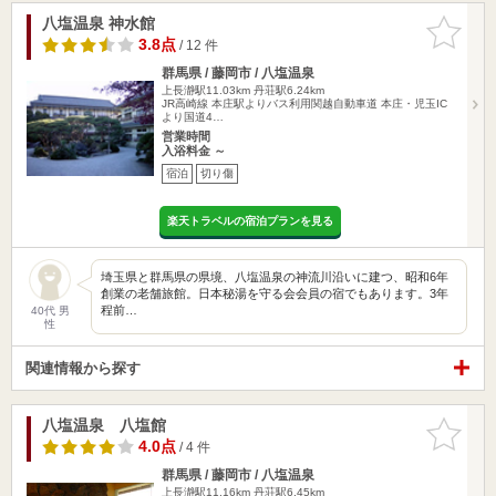
八塩温泉 神水館
お気に入
りに追加
3.8点
/ 12 件
群馬県 / 藤岡市 / 八塩温泉
上長瀞駅11.03km
丹荘駅6.24km
JR高崎線 本庄駅よりバス利用関越自動車道 本庄・児玉IC
より国道4…
営業時間
入浴料金 ～
宿泊
切り傷
楽天トラベルの宿泊プランを見る
埼玉県と群馬県の県境、八塩温泉の神流川沿いに建つ、昭和6年
創業の老舗旅館。日本秘湯を守る会会員の宿でもあります。3年
程前…
40代 男
性
関連情報から探す
八塩温泉 八塩館
お気に入
りに追加
4.0点
/ 4 件
群馬県 / 藤岡市 / 八塩温泉
上長瀞駅11.16km
丹荘駅6.45km