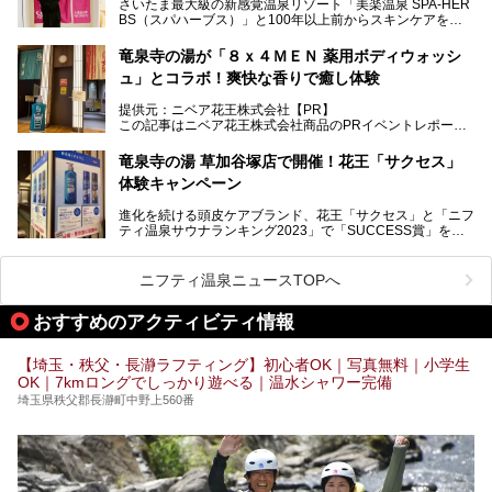
さいたま最大級の新感覚温泉リゾート「美楽温泉 SPA-HER
湯舞音らしいサウナにこだわった遊び心満点の"銭湯×屋外サ
BS（スパハーブス）」と100年以上前からスキンケアを考
ウナ"施設で、男女別のお風呂のほか、水着やサウナ着で楽
案してきた「ニベア」が、期間限定でコラボ企画を開催中。
しめる男女共用屋外サウナや飲食できるととのいスペースな
読者モデルやインスタグラマーとして活躍している、美容＆
ど、ユニークなポイントがいっぱい！
竜泉寺の湯が「８ｘ４ＭＥＮ 薬用ボディウォッシ
スパ大好きの畑瀬愛さんと取材してきました。
オープン前取材に行ってきましたので、早速どこより詳しく
ュ」とコラボ！爽快な香りで癒し体験
紹介しちゃいます！
───
提供元：ニベア花王株式会社【PR】
提供元：ニベア花王株式会社【PR】
この記事はニベア花王株式会社商品のPRイベントレポート
この記事はニベア花王株式会社商品のPRイベントレポート
記事です。
記事です。
竜泉寺の湯 草加谷塚店で開催！花王「サクセス」
ーーー
体験キャンペーン
注目のボディウォッシュアイテム「８ｘ４ＭＥＮ 薬用ボデ
ィウォッシュ」と「ニフティ温泉年間ランキング2021」で
進化を続ける頭皮ケアブランド、花王「サクセス」と「ニフ
全国総合2位にランクインした人気温浴施設「竜泉寺の湯 草
ティ温泉サウナランキング2023」で「SUCCESS賞」を獲
加谷塚店」がコラボイベントを期間限定で開催中ということ
得した人気温浴施設「竜泉寺の湯 草加谷塚店」がコラボイ
で早速訪問！
ベントを開催。
気になるその内容をチェックしてきました！
ニフティ温泉ニュースTOPへ
早速訪問し、気になるその内容を取材してきました！
おすすめのアクティビティ情報
───
提供元：花王株式会社【PR】
この記事は花王株式会社商品のPRイベントレポート記事で
【埼玉・秩父・長瀞ラフティング】初心者OK｜写真無料｜小学生
す。
OK｜7kmロングでしっかり遊べる｜温水シャワー完備
埼玉県秩父郡長瀞町中野上560番