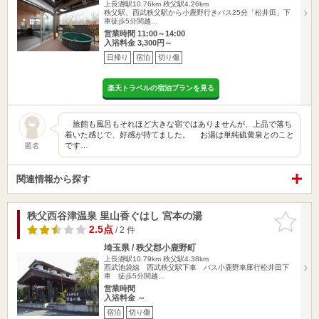
上長瀞駅10.76km
秩父駅4.26km
秩父駅、西武秩父駅から小鹿野行きバス25分「松井田」下
車徒歩5分関越…
営業時間 11:00～14:00
入浴料金 3,300円～
日帰り
宿泊
切り傷
楽天トラベルの宿泊プランを見る
旅館も風呂もそれほど大きな宿ではありませんが、上品で落ち
着いた感じで、好感が持てました。 お湯は単純硫黄泉とのこと
です…
匿名
関連情報から探す
秩父西谷津温泉 里山香ぐはし 宮本の湯
お気に入
りに追加
2.5点
/ 2 件
埼玉県 / 秩父郡小鹿野町
上長瀞駅10.79km
秩父駅4.38km
西武池袋線 西武秩父駅下車 バス小鹿野車庫行松井田下
車 徒歩5分関越…
営業時間
入浴料金 ～
宿泊
切り傷