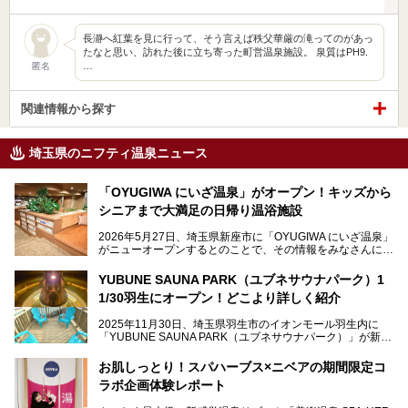
長瀞へ紅葉を見に行って、そう言えば秩父華厳の滝ってのがあっ
たなと思い、訪れた後に立ち寄った町営温泉施設。 泉質はPH9.
…
匿名
関連情報から探す
埼玉県のニフティ温泉ニュース
「OYUGIWA にいざ温泉」がオープン！キッズから
シニアまで大満足の日帰り温浴施設
2026年5月27日、埼玉県新座市に「OYUGIWA にいざ温泉」
がニューオープンするとのことで、その情報をみなさんにい
ち早くお伝えしようとひと足お先に取材訪問。
YUBUNE SAUNA PARK（ユブネサウナパーク）1
メインとなる黒湯の天然温泉や本格的なサウナをはじめ、4
1/30羽生にオープン！どこより詳しく紹介
種類のリラックスルームやお食事処、他施設とは一線を画す
キッズコーナーなど、施設の隅々までたっぷりとチェックし
2025年11月30日、埼玉県羽生市のイオンモール羽生内に
てきました！
「YUBUNE SAUNA PARK（ユブネサウナパーク）」が新規
オープン！
お肌しっとり！スパハーブス×ニベアの期間限定コ
今年の4月1日から楽久屋グループの一員となった「湯舞音
ラボ企画体験レポート
（ユブネ）」が新ブランド「YUBUNE SAUNA PARK」を立
ち上げました。