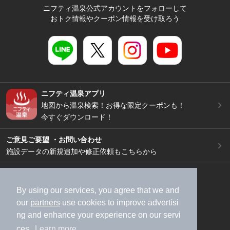
ニフティ温泉公式アカウントをフォローして
おトク情報やクーポン情報を受け取ろう
ニフティ温泉アプリ
地図から温泉検索！お得な限定クーポンも！
今すぐダウンロード！
ご意見ご要望 ・お問い合わせ
施設データの新規追加や修正依頼もこちらから
スマートフォン
/
PC
加盟店募集（資料請求）
広告出稿のご案内
By using our services, you agree that we and
our
partners
use cookies to improve advertisi
利用規約
ライフスタイルMEMBERS+規約
ng and enhance your experience on our servi
特定商取引法に基づく表記
ヘルプ
採用情報
ces.
Learn more