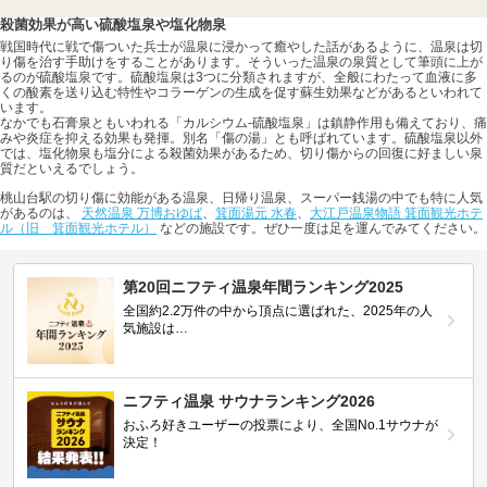
殺菌効果が高い硫酸塩泉や塩化物泉
戦国時代に戦で傷ついた兵士が温泉に浸かって癒やした話があるように、温泉は切
り傷を治す手助けをすることがあります。そういった温泉の泉質として筆頭に上が
るのが硫酸塩泉です。硫酸塩泉は3つに分類されますが、全般にわたって血液に多
くの酸素を送り込む特性やコラーゲンの生成を促す蘇生効果などがあるといわれて
います。
なかでも石膏泉ともいわれる「カルシウム-硫酸塩泉」は鎮静作用も備えており、痛
みや炎症を抑える効果も発揮。別名「傷の湯」とも呼ばれています。硫酸塩泉以外
では、塩化物泉も塩分による殺菌効果があるため、切り傷からの回復に好ましい泉
質だといえるでしょう。
桃山台駅の切り傷に効能がある温泉、日帰り温泉、スーパー銭湯の中でも特に人気
があるのは、
天然温泉 万博おゆば
、
箕面湯元 水春
、
大江戸温泉物語 箕面観光ホテ
ル（旧 箕面観光ホテル）
などの施設です。ぜひ一度は足を運んでみてください。
第20回ニフティ温泉年間ランキング2025
全国約2.2万件の中から頂点に選ばれた、2025年の人
気施設は…
ニフティ温泉 サウナランキング2026
おふろ好きユーザーの投票により、全国No.1サウナが
決定！