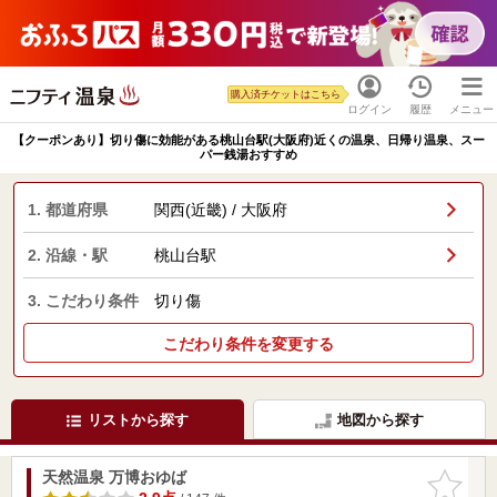
購入済チケットはこちら
ログイン
履歴
メニュー
【クーポンあり】切り傷に効能がある桃山台駅(大阪府)近くの温泉、日帰り温泉、スー
パー銭湯おすすめ
1. 都道府県
関西(近畿) / 大阪府
2. 沿線・駅
桃山台駅
3. こだわり条件
切り傷
こだわり条件を変更する
リストから探す
地図から探す
天然温泉 万博おゆば
お気に入
りに追加