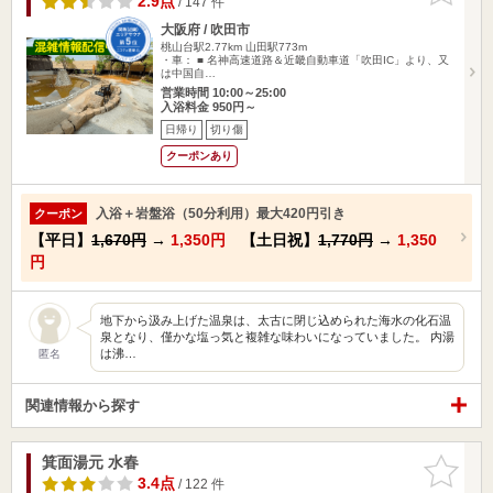
2.9点
/ 147 件
大阪府 / 吹田市
桃山台駅2.77km
山田駅773m
・車： ■ 名神高速道路＆近畿自動車道「吹田IC」より、又
は中国自…
営業時間 10:00～25:00
入浴料金 950円～
日帰り
切り傷
クーポンあり
入浴＋岩盤浴（50分利用）最大420円引き
クーポン
【平日】
1,670円
→
1,350円
【土日祝】
1,770円
→
1,350
円
地下から汲み上げた温泉は、太古に閉じ込められた海水の化石温
泉となり、僅かな塩っ気と複雑な味わいになっていました。 内湯
は沸…
匿名
関連情報から探す
箕面湯元 水春
お気に入
りに追加
3.4点
/ 122 件