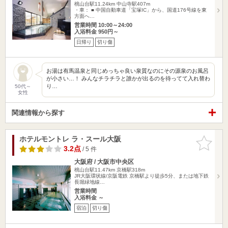
桃山台駅11.24km
中山寺駅407m
・車： ■ 中国自動車道「宝塚IC」から、国道176号線を東
方面へ…
営業時間 10:00～24:00
入浴料金 950円～
日帰り
切り傷
お湯は有馬温泉と同じめっちゃ良い泉質なのにその源泉のお風呂
が小さい…！ みんなチラチラと誰かが出るのを待ってて入れ替わ
り…
50代～
女性
関連情報から探す
ホテルモントレ ラ・スール大阪
お気に入
りに追加
3.2点
/ 5 件
大阪府 / 大阪市中央区
桃山台駅11.47km
京橋駅318m
JR大阪環状線/京阪電鉄 京橋駅より徒歩5分、または地下鉄
長堀緑地線…
営業時間
入浴料金 ～
宿泊
切り傷