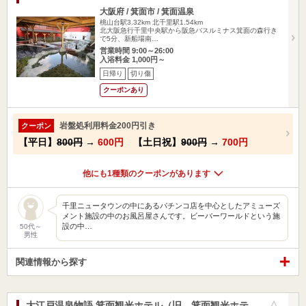
大阪府 / 箕面市 / 箕面温泉
桃山台駅3.32km
北千里駅1.54km
北大阪急行千里中央駅から阪急バスルミナス箕面の森行き
で5分、新船場南…
営業時間 9:00～26:00
入浴料金 1,000円～
日帰り
切り傷
クーポンあり
岩盤処利用料金200円引き
クーポン
【平日】
800円
→
600円
【土日祝】
900円
→
700円
他にも1種類のクーポンがあります
千里ニュータウンの中にあるパチンコ店を中心としたアミューズ
メント施設の中のお風呂屋さんです。ビーバーワールドという施
設の中…
50代～
男性
関連情報から探す
大江戸温泉物語 箕面観光ホテル（旧 箕面観光ホテ
お気に入