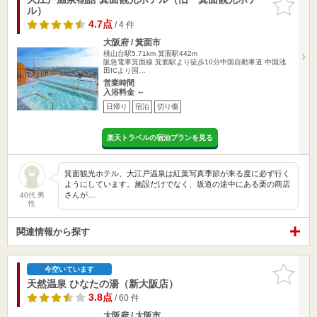
ル）
りに追加
4.7点
/ 4 件
大阪府 / 箕面市
桃山台駅5.71km
箕面駅442m
阪急電車箕面線 箕面駅より徒歩10分中国自動車道 中国池
田ICより国…
営業時間
入浴料金 ～
日帰り
宿泊
切り傷
楽天トラベルの宿泊プランを見る
箕面観光ホテル、大江戸温泉は紅葉写真季節が来る度に必ず行く
ようにしています。施設だけでなく、坂道の途中にある栗の商店
さんが…
40代 男
性
関連情報から探す
お気に入
今空いています
りに追加
天然温泉 ひなたの湯（新大阪店）
3.8点
/ 60 件
大阪府 / 大阪市