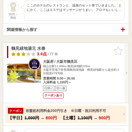
ここのホテルのレストランと、温泉のセット券でいきました。 と
にかく、ここはエステはマッサージがうまい。 アロマもいいし…
50代～
男性
関連情報から探す
鶴見緑地湯元 水春
お気に入
りに追加
3.4点
/ 77 件
大阪府 / 大阪市鶴見区
桃山台駅11.96km
鶴見緑地駅226m
大阪市営地下鉄長堀鶴見緑地線 鶴見緑地駅から徒歩約３
分国道479号線…
営業時間 9:00～26:00
入浴料金 1,100円～
日帰り
切り傷
クーポンあり
岩盤処利用料金200円引き ※日曜・祝日利用不可
クーポン
【平日】
1,000円
→
800円
【土曜】
1,100円
→
900円