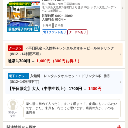
桃山台駅6.87km
三国駅893m
地下鉄新大阪駅4番出口より徒歩10分,ホテル大阪ガーデン
パレス前国道…
営業時間 6:00～25:00
入浴料金 880円～
日帰り
切り傷
電子チケットあり
クーポンあり
＜平日限定＞入館料＋レンタルタオル＋ビールorドリンク
クーポン
（8/12～14利用不可）
通常
1,700円
→
1,400円（300円お得！）
入館料＋レンタルタオルセット＋ドリンク1杯 割引
電子チケット
（8/12~14利用不可）
【平日限定】大人（中学生以上）
1700円
→
1400円
薬仁湯に初めて入ったら、すごく暖まって、皮膚にもいいみたい
です。また、来月も、行こうと思います。店員の方が、いつも一
生懸命…
50代～
女性
関連情報から探す