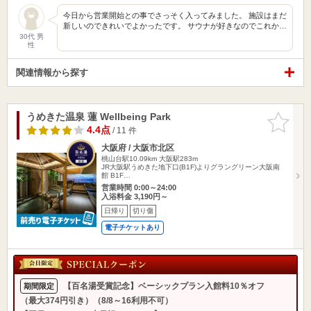
今日から営業開始との事でさっそく入ってみました。 施設はまだ
新しいのできれいでよかったです。 サウナが好きなのでこれか…
30代 男
性
関連情報から探す
うめきた温泉 蓮 Wellbeing Park
お気に入
りに追加
4.4点
/ 11 件
大阪府 / 大阪市北区
桃山台駅10.09km
大阪駅283m
JR大阪駅うめきた地下口(B1F)よりグラングリーン大阪南
館 B1F…
営業時間 0:00～24:00
入浴料金 3,190円～
日帰り
切り傷
電子チケットあり
【百名湯受賞記念】ベーシックプラン入館料10％オフ
期間限定
（最大374円引き）（8/8～16利用不可）