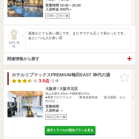
営業時間 10:00～25:00
入浴料金 900円～
日帰り
切り傷
源泉がとても良い感じです。またサウナも広くて良かったです。
あといつも人が多い笑
40代 男
性
関連情報から探す
ホテルリブマックスPREMIUM梅田EAST 神代の湯
お気に入
りに追加
3.5点
/ 2 件
大阪府 / 大阪市北区
桃山台駅9.69km
中崎町駅225m
■電車でのアクセス ・東海道新幹線 「新大阪駅」から
約15分 …
営業時間
入浴料金 ～
宿泊
切り傷
楽天トラベルの宿泊プランを見る