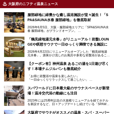
大阪府のニフティ温泉ニュース
服部緑地に緑豊かな癒し温浴施設が堂々誕生！「S
PA&SAUNA水春 服部緑地」を徹底取材
2026年6月5日、大阪・服部緑地エリアに「SPA&SAUNA水
春 服部緑地」がグランドオープン。
当初の計画から約5年の時を経て誕生した本施設は、温泉・
「鶴見緑地湯元水春」がリニューアル！岩盤LOUN
サウナ・岩盤浴・フィットネス・ラウンジ・レストランなど
GEや瞑想サウナで一日ゆっくり満喫できる施設に
を融合した、これまでの“水春”のイメージをさらに進化させ
た大型ウェルネス施設です。
2026年4月22日にリニューアルオープンした「鶴見緑地湯
元水春」。源泉かけ流しのお風呂や多彩な岩盤浴があること
今回はオープン前の内覧会に参加し、館内のこだわりポイン
で人気の施設ですが、リニューアルを経てこれまで以上
トを徹底取材してきました。
に“一日中くつろげる場所”としてパワーアップしています。
サウナー注目の3種のサウナや160cmの深水風呂、没入感の
【クーポン有】神州温泉 あるごの湯を1日遊び尽く
高い岩盤浴エリア、日本最大の台数を誇る最新AIフィットネ
す！本場チムジルバンも徹底紹介
今回のリニューアルでは、新たに登場した瞑想サウナをはじ
スマシンなど、見どころ満載の館内を詳しくご紹介します。
め、岩盤浴エリアや休憩スペースの充実、レストランなど、
「お得に岩盤浴や温泉を楽しみたい」
見どころが盛りだくさん。日常の疲れを癒やしたい方はもち
「一日ゆっくりリラックスして過ごしたい」
ろん、休日にゆったり過ごしたい方にもぴったりの内容とな
そんな方におすすめなのが、クーポンを使ってお得に長時間
っています。
利用できる「神州温泉 あるごの湯」です。
スパワールドに日本最大級のサウナスペースが新登
本記事では、そんなリニューアル後の注目ポイントを詳しく
場！温冷交代浴の動線にも注目
あるごの湯は、大阪府豊中市にある日帰り温浴施設で、阪急
紹介します。これから「鶴見緑地湯元水春」に訪れる方や、
宝塚線「三国駅」から徒歩約10分とアクセスも良好です。
より満足度の高い過ごし方をしたい方はぜひお読みくださ
2023年には25周年記念の大規模リニューアルを経てホテル
チムジルバン（岩盤浴）を中心に、発汗・リラックス・漫画
い。
を新設するなど、日々アップデートし続けている「SPAWO
タイムまで満喫できる長時間滞在型の施設なので、一日中ゆ
RLD HOTEL＆RESORT」（以下スパワールド）。
ったりと過ごしたいときにおすすめ。大うちわやタオルによ
そんなスパワールドが2025年11月15日（土）に、新たな浴
る迫力ある熱波パフォーマンスも毎日行われており、“とと
大阪府でサウナがオススメの温泉・スパ・スーパー