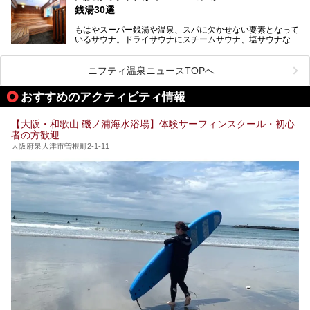
室や日本最大級140人収容の大規模サウナを携えてリニュー
のう”体験をしっかり楽しめるのもポイントです。
銭湯30選
アルオープン！浴室である4F・6Fそれぞれにリニューアル
が施されており、その総工費はなんと13.5億円！
さらに館内でくつろぐだけでなく、隣接するビルにはカラオ
もはやスーパー銭湯や温泉、スパに欠かせない要素となって
大規模リニューアルの全容を確認すべく、リニューアルプレ
ケやボウリングといった遊び場もあり、友人同士やカップル
いるサウナ。ドライサウナにスチームサウナ、塩サウナな
オープンイベントに行ってきました！今回はそのリニューア
で“遊び+癒し”の一日を過ごすのにもぴったり。
ど、いくつか異なるタイプが楽しめたり、水風呂や外気浴ス
ル部分の概要をお届けします。
ペース、ロウリュウなど、心ゆくまで楽しむためのサービス
今回は、あるごの湯を訪問し、チムジルバンやお風呂、食事
が充実した施設も多くみられます。
ニフティ温泉ニュースTOPへ
処にいたるまで魅力をたっぷり堪能してきたので、その全容
を詳しく紹介します！
今回はそんなサウナにこだわった、大阪府内のオススメ温
おすすめのアクティビティ情報
泉・銭湯・スパを30件紹介したいと思います！
【大阪・和歌山 磯ノ浦海水浴場】体験サーフィンスクール・初心
者の方歓迎
大阪府泉大津市曽根町2-1-11