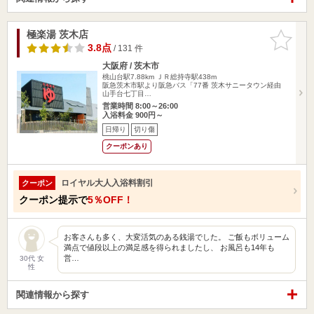
極楽湯 茨木店
お気に入
りに追加
3.8点
/ 131 件
大阪府 / 茨木市
桃山台駅7.88km
ＪＲ総持寺駅438m
阪急茨木市駅より阪急バス「77番 茨木サニータウン経由
山手台七丁目…
営業時間 8:00～26:00
入浴料金 900円～
日帰り
切り傷
クーポンあり
ロイヤル大人入浴料割引
クーポン
クーポン提示で
5％OFF！
お客さんも多く、大変活気のある銭湯でした。 ご飯もボリューム
満点で値段以上の満足感を得られましたし、 お風呂も14年も
営…
30代 女
性
関連情報から探す