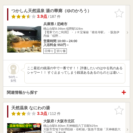
つかしん天然温泉 湯の華廊（ゆのかろう）
お気に入
りに追加
3.9点
/ 187 件
兵庫県 / 尼崎市
桃山台駅8.06km
稲野駅328m
【電車でのご利用】 ・ＪＲ宝塚線「猪名寺駅」 ・阪急伊
丹線「稲野…
営業時間 10:00～24:00
入浴料金 950円～
日帰り
切り傷
ここ最近の銭湯の中で一番です！！ 評価したいのはやる気のある
シャワー！！ すぐ止まってしまう銭湯あるあるのものとは違い…
50代～
女性
関連情報から探す
天然温泉 なにわの湯
お気に入
りに追加
3.3点
/ 112 件
大阪府 / 大阪市北区
桃山台駅8.80km
天神橋筋六丁目駅625m
大阪市営地下鉄堺筋線・谷町線／阪急千里線「天神橋筋六
丁目駅」下車5番…