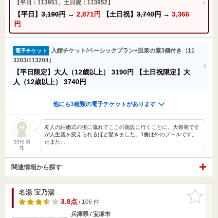
【平日：113951、土日祝：113952】
【平日】
3,190円
→
2,871円
【土日祝】
3,740円
→
3,366
円
入館チケット/ベーシックプラン+温泉の素3個付き（11
電子チケット
3203/113204）
【平日限定】大人（12歳以上）
3190円
【土日祝限定】大
人（12歳以上）
3740円
他にも3種類の電子チケットがあります
友人の結婚式の後に流れでここの施設に行くことに。大袈裟です
が人生観を変えられるほど驚きました。1番は外のプールです。
たまた…
30代 男
性
関連情報から探す
名湯 宝乃湯
お気に入
りに追加
3.8点
/ 106 件
兵庫県 / 宝塚市