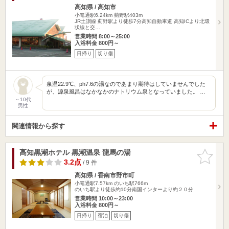
高知県 / 高知市
小篭通駅6.24km
薊野駅403m
JR土讃線 薊野駅より徒歩7分高知自動車道 高知ICより北環
状線と交…
営業時間 8:00～25:00
入浴料金 800円～
日帰り
切り傷
泉温22.9℃、ph7.6の湯なのであまり期待はしていませんでした
が、源泉風呂はなかなかのナトリウム泉となっていました。 …
～10代
男性
関連情報から探す
高知黒潮ホテル 黒潮温泉 龍馬の湯
お気に入
りに追加
3.2点
/ 9 件
高知県 / 香南市野市町
小篭通駅7.57km
のいち駅766m
のいち駅より徒歩約10分南国インターより約２０分
営業時間 10:00～23:00
入浴料金 800円～
日帰り
宿泊
切り傷