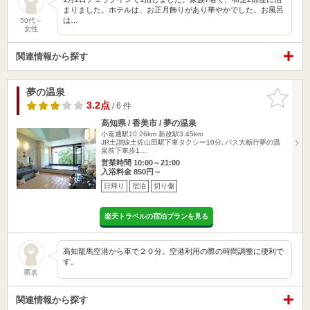
まりました。ホテルは、お正月飾りがあり華やかでした。お風呂
は…
50代～
女性
関連情報から探す
夢の温泉
お気に入
りに追加
3.2点
/ 6 件
高知県 / 香美市 / 夢の温泉
小篭通駅10.26km
新改駅3.45km
JR土讃線土佐山田駅下車タクシー10分､バス大栃行夢の温
泉前下車歩1…
営業時間 10:00～21:00
入浴料金 850円～
日帰り
宿泊
切り傷
楽天トラベルの宿泊プランを見る
高知龍馬空港から車で２０分。空港利用の際の時間調整に便利で
す。
匿名
関連情報から探す