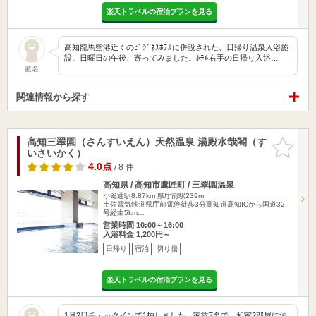
楽天トラベルの宿泊プランを見る
高知龍馬空港近くのﾋﾞｼﾞﾈｽﾎﾃﾙに併設された、日帰り温泉入浴施
設。日曜日の午後、寄ってみました。ﾎﾃﾙ右手の日帰り入浴…
匿名
関連情報から探す
高知三翠園（さんすいえん）天然温泉 湯殿水哉閣（す
お気に入
いさいかく）
りに追加
4.0点
/ 8 件
高知県 / 高知市鷹匠町 / 三翠園温泉
小篭通駅8.87km
県庁前駅239m
土佐電気鉄道県庁前電停徒歩3分高知道高知ICから国道32
号経由5km…
営業時間 10:00～16:00
入浴料金 1,200円～
日帰り
宿泊
切り傷
楽天トラベルの宿泊プランを見る
1月2日チェックインで1拍しました。家族7名で、和室2部屋に泊