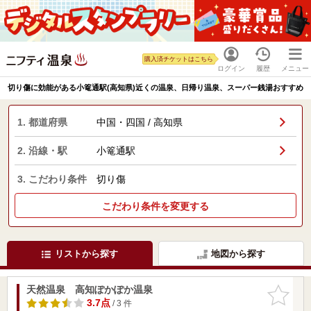
購入済チケットはこちら
ログイン
履歴
メニュー
切り傷に効能がある小篭通駅(高知県)近くの温泉、日帰り温泉、スーパー銭湯おすすめ
1. 都道府県
中国・四国 / 高知県
2. 沿線・駅
小篭通駅
3. こだわり条件
切り傷
こだわり条件を変更する
リストから探す
地図から探す
天然温泉 高知ぽかぽか温泉
お気に入
りに追加
3.7点
/ 3 件