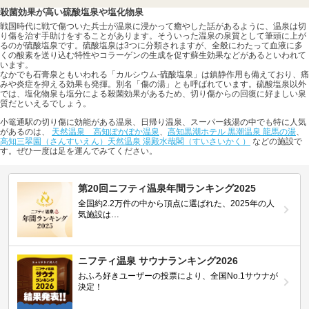
殺菌効果が高い硫酸塩泉や塩化物泉
戦国時代に戦で傷ついた兵士が温泉に浸かって癒やした話があるように、温泉は切
り傷を治す手助けをすることがあります。そういった温泉の泉質として筆頭に上が
るのが硫酸塩泉です。硫酸塩泉は3つに分類されますが、全般にわたって血液に多
くの酸素を送り込む特性やコラーゲンの生成を促す蘇生効果などがあるといわれて
います。
なかでも石膏泉ともいわれる「カルシウム-硫酸塩泉」は鎮静作用も備えており、痛
みや炎症を抑える効果も発揮。別名「傷の湯」とも呼ばれています。硫酸塩泉以外
では、塩化物泉も塩分による殺菌効果があるため、切り傷からの回復に好ましい泉
質だといえるでしょう。
小篭通駅の切り傷に効能がある温泉、日帰り温泉、スーパー銭湯の中でも特に人気
があるのは、
天然温泉 高知ぽかぽか温泉
、
高知黒潮ホテル 黒潮温泉 龍馬の湯
、
高知三翠園（さんすいえん）天然温泉 湯殿水哉閣（すいさいかく）
などの施設で
す。ぜひ一度は足を運んでみてください。
第20回ニフティ温泉年間ランキング2025
全国約2.2万件の中から頂点に選ばれた、2025年の人
気施設は…
ニフティ温泉 サウナランキング2026
おふろ好きユーザーの投票により、全国No.1サウナが
決定！