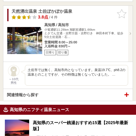
天然湧出温泉 土佐ぽかぽか温泉
お気に入
りに追加
3.8点
/ 4 件
高知県 / 高知市
小篭通駅11.26km
旭駅前通駅1.66km
とさでん交通・吉野方面・吉野行き 神田本村下車、徒歩
5分土佐道路・石…
営業時間 8:00～25:00
入浴料金 830円～
日帰り
切り傷
土佐市では無く、高知市内となっています。泉温19.7℃、ph8.2の
温泉とのことですが、その特徴は無くなっていました。 …
～10代
男性
関連情報から探す
高知県のニフティ温泉ニュース
高知県のスーパー銭湯おすすめ15選【2025年最新
版】