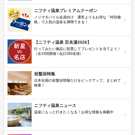
ニフティ温泉プレミアムクーポン
ノジマモバイル会員向け 通常よりもお得な「特別価
格」で人気の温泉を満喫できる！
【ニフティ温泉 百名湯2026】
行ってみたい施設に投票してプレゼントを当てよう！
（全10回開催 / 合計260名様）
岩盤浴特集
日本全国の岩盤浴情報だけをピックアップ。まとめて
検索！
ニフティ温泉ニュース
温泉にもっと行きたくなる！お得な情報を掲載中