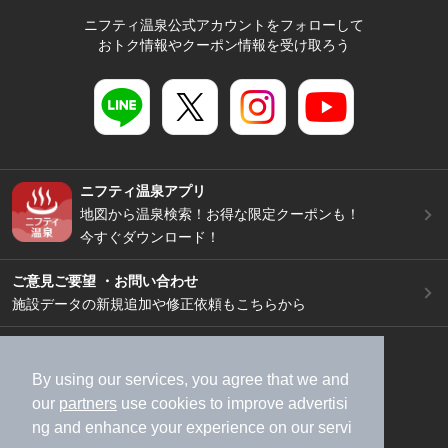
ニフティ温泉公式アカウントをフォローして
おトク情報やクーポン情報を受け取ろう
ニフティ温泉アプリ
地図から温泉検索！お得な限定クーポンも！
今すぐダウンロード！
ご意見ご要望 ・お問い合わせ
施設データの新規追加や修正依頼もこちらから
スマートフォン
/
PC
加盟店募集（資料請求）
広告出稿のご案内
By using our services, you agree that we and
our
partners
use cookies to improve advertisi
利用規約
ライフスタイルMEMBERS+規約
ng and enhance your experience on our servi
特定商取引法に基づく表記
ヘルプ
採用情報