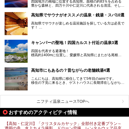
四国地方の南端に位置する高知県。面積の約83％を占める
豊かな森林と、四万十川や仁淀川に代表される清流、そして
青く輝く太平洋に面して約700㎞もの海岸線が続く、自然の
魅力がぎゅっと詰まった県です。
高知県でサウナがオススメの温泉・銭湯・スパ10選
高知県はまた、カツオのたたきをはじめとする海産物や清流
で育つ川魚、大皿にごちそうがどっさり盛られた皿鉢料理、
高知県でサウナが楽しめる温浴施設を探している方は必見で
柚子などの柑橘類、地酒といったグルメが充実していること
す！
でも知られます。ここでは、温泉とあわせて自然の景観やグ
この記事では、高知県内でおすすめするサウナを詳しく紹介
ルメも満喫できる、高知県でおすすめのスーパー銭湯をご紹
します。
介します。
高知市内から、大自然に囲まれたサウナまで厳選してます。
キャンパーの聖地！四国カルスト付近の温泉3選
ぜひこれを読んで高知のサウナ探しの参考してくださいね！
四国を代表する避暑地！
標高約1400mに位置し、愛媛県と高知県にまたがる尾根沿
いに広がる「四国カルスト」。
夏はキャンパーでにぎわい、街明かりもほぼなく満点の星空
高知市にもあるの？昔ながらの老舗銭湯4選
が見れる場所。
そんな街から外れた景色のとってもいい場所なんですが、日
こんにちは、高知県に移住してきて5年目のaimiです。
帰り温泉（お風呂）がありません。
移住の下見に来るとき、ゲストハウスに長期滞在しながら観
中でもライターおすすめの３つの温泉をご紹介します。
光していたのですが。
そのときにお世話になったのが高知市内にある銭湯。
テントを張ってから温泉に向かうのもいいですが、場所取り
高知市というと、高知県の人口の半分が集まっているにぎや
などが問題なければ、温泉に入ってから向かうことをオスス
かなイメージがある方も多いかと思いますが、昔ながらの老
メします。
ニフティ温泉ニュースTOPへ
舗銭湯がけっこうな数あるのですよ。
なぜなら最寄り温泉でも車で４０分、山を降りていかねばな
りませんからね…！！
規模は小さいながら、元気に営業中なので観光がてら訪問し
おすすめのアクティビティ情報
てみてはいかがでしょう？
もしくは、翌日キャンプ帰りに立ち寄るのもおすすめです。
JR高知駅から近いものもあるので、公共交通オンリー派もO
Kですよ♪
【高知・仁淀川】「クリスタルカヤック」全部付き定番プラン～
それでは見ていきましょう。
透明の舟、水上カメラ撮影、ドローン空撮、レンタルウェア品充