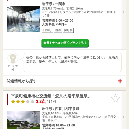
岩手県 / 一関市
真滝駅7.75km
山ノ目駅2.19km
JR一ノ関駅よりタクシー利用15分東北自動車道 一関ICよ
り5分
営業時間 5:00～23:00
入浴料金 750円～
日帰り
宿泊
切り傷
楽天トラベルの宿泊プランを見る
夜の千葉から飛び出して、盛岡に向かう途中に見つけた！最高の
雰囲気、景色、何よりも風呂が最高。
20代 女
性
関連情報から探す
平泉町健康福祉交流館「悠久の湯平泉温泉」
お気に入
りに追加
3.2点
/ 14 件
岩手県 / 西磐井郡平泉町
真滝駅10.88km
平泉駅706m
電車：東北本線 JR平泉駅から徒歩10分 バス：岩手県交
通 鈴沢バ…
営業時間 10:00～21:00
入浴料金 700円～