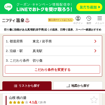
購入済チケットはこちら
ログイン
履歴
メニュー
切り傷に効能がある真滝駅(岩手県)近くの温泉、日帰り温泉、スーパー銭湯おすすめ
1. 都道府県
東北 / 岩手県
2. 沿線・駅
真滝駅
3. こだわり条件
切り傷
こだわり条件を変更する
リストから探す
地図から探す
山桜 桃の湯
お気に入
りに追加
4.1点
/ 16 件