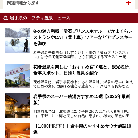
関連情報から探す
岩手県のニフティ温泉ニュース
冬の魅力満載「雫石プリンスホテル」でかまくらレ
ストランやCAT（雪上車）ツアーなどアプレスキー
を満喫
岩手県岩手郡雫石（しずくいし）町の「雫石プリンスホテ
ル」は今年で創業35周年。さらに隣接する雫石スキー場は
創業45周年。この冬はアプレスキー（フランス語で"スキー
の後"）の充実をはかり、テーマをSNOW（雪）＋NOVA
花巻温泉を楽しむ！おすすめ宿10選と、観光名所、
（新星）で「SNØVA（スノーヴァ）」としました！
食事スポット、日帰り温泉を紹介
スキーやスノボはもちろんのこと、スキーをしない人でも満
花巻温泉は、岩手県花巻市にある温泉地。温泉の恵みに加え
喫できるパウダースノーの雫石。というわけで、「雫石プリ
て自然や文化に触れる機会が豊富で、アクセスも良好なた
ンスホテル」にお出かけして楽しめるアクティビティや温泉
め、遠くに住んでいる方でも気軽に足を運べます。
をたっぷりレポートしちゃいます。
岩手県のスーパー銭湯おすすめ15選【2025年最新
この記事では、花巻温泉の魅力、おすすめの宿・注目すべき
───
版】
観光スポット・味わい深い食事処・気軽に立ち寄れる日帰り
提供元：株式会社西武・プリンスホテルズワールドワイド
温泉を順に紹介します。
【PR】
都道府県では、北海道に次ぐ全国2位の広さがある岩手県。
この記事は雫石プリンスホテルのPR記事です。
山・平野・川・海と美しい自然に恵まれ、雄大な景色の宝庫
花巻温泉での日常を忘れられる特別な体験を通じて、いつも
と言えます。山の幸・海の幸も豊富で、盛岡冷麺や前沢牛、
と違う思い出深い温泉旅行を満喫しましょう。
三陸の魚介類などの岩手グルメは全国に知られていますね。
【1,000円以下！】岩手県のおすすめサウナ施設10
大自然に囲まれた岩手県には、温泉が多く湧き出していま
選
す。今回は、岩手県でおすすめのスーパー銭湯をご紹介しま
す。