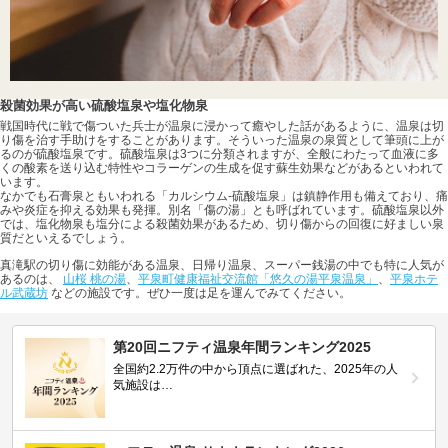
殺菌効果が高い硫酸塩泉や塩化物泉
戦国時代に戦で傷ついた兵士が温泉に浸かって癒やした話があるように、温泉は切
り傷を治す手助けをすることがあります。そういった温泉の泉質として筆頭に上が
るのが硫酸塩泉です。硫酸塩泉は3つに分類されますが、全般にわたって血液に多
くの酸素を送り込む特性やコラーゲンの生成を促す蘇生効果などがあるといわれて
います。
なかでも石膏泉ともいわれる「カルシウム-硫酸塩泉」は鎮静作用も備えており、痛
みや炎症を抑える効果も発揮。別名「傷の湯」とも呼ばれています。硫酸塩泉以外
では、塩化物泉も塩分による殺菌効果があるため、切り傷からの回復に好ましい泉
質だといえるでしょう。
真滝駅の切り傷に効能がある温泉、日帰り温泉、スーパー銭湯の中でも特に人気が
あるのは、
山桜 桃の湯
、
平泉町健康福祉交流館「悠久の湯平泉温泉」
、
平泉ホテ
ル武蔵坊
などの施設です。ぜひ一度は足を運んでみてください。
第20回ニフティ温泉年間ランキング2025
全国約2.2万件の中から頂点に選ばれた、2025年の人
気施設は…