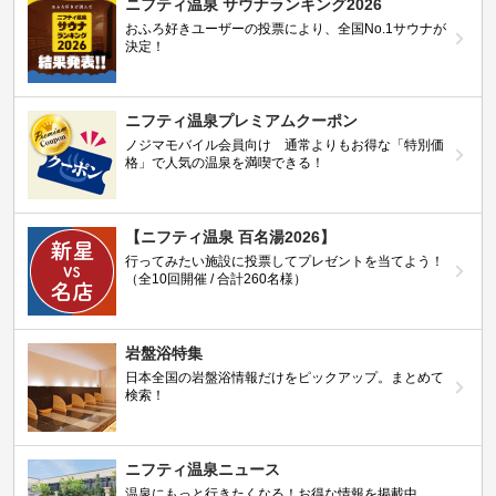
ニフティ温泉 サウナランキング2026
おふろ好きユーザーの投票により、全国No.1サウナが
決定！
ニフティ温泉プレミアムクーポン
ノジマモバイル会員向け 通常よりもお得な「特別価
格」で人気の温泉を満喫できる！
【ニフティ温泉 百名湯2026】
行ってみたい施設に投票してプレゼントを当てよう！
（全10回開催 / 合計260名様）
岩盤浴特集
日本全国の岩盤浴情報だけをピックアップ。まとめて
検索！
ニフティ温泉ニュース
温泉にもっと行きたくなる！お得な情報を掲載中