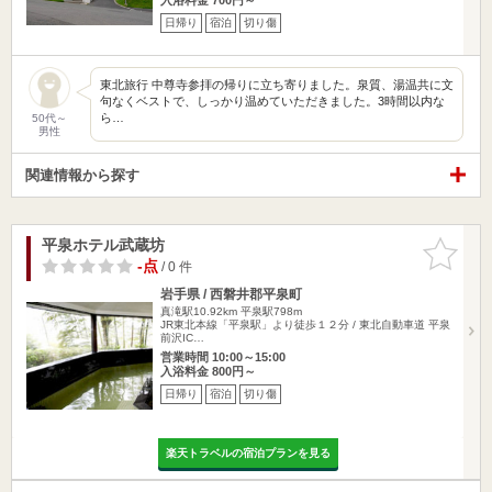
日帰り
宿泊
切り傷
東北旅行 中尊寺参拝の帰りに立ち寄りました。泉質、湯温共に文
句なくベストで、しっかり温めていただきました。3時間以内な
ら…
50代～
男性
関連情報から探す
平泉ホテル武蔵坊
お気に入
りに追加
-点
/ 0 件
岩手県 / 西磐井郡平泉町
真滝駅10.92km
平泉駅798m
JR東北本線「平泉駅」より徒歩１２分 / 東北自動車道 平泉
前沢IC…
営業時間 10:00～15:00
入浴料金 800円～
日帰り
宿泊
切り傷
楽天トラベルの宿泊プランを見る