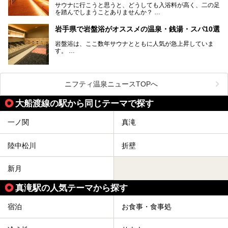
サウナに行こうと思うと、どうしても入浴料が高く、二の足
を踏んでしまうことありませんか？
そこで値段を抑えた格安でお風呂とサウナを満喫できる充実
岩手県で岩盤浴がオススメの温泉・銭湯・スパ10選
の施設を紹介します！
岩盤浴は、ここ数年サウナとともに人気が急上昇していま
サクッと、月何回もサウナを楽しみたい人にとってはピッタ
す。
リの場所ばかりなんですよ。
美容のほか、身体の疲れを取ったり心地よさを感じられたり
など、おすすめできるポイントばかりです。
この記事では岩手県にある1,000円以下のおすすめサウナ施
今回は、岩手県でおすすめの温泉、銭湯、スパにある岩盤浴
設を紹介していきます。
を紹介します！
ニフティ温泉ニュースTOPへ
温度も低めなので、暑いのが苦手な人でも大満足な施設です
よ。
大船渡線の駅から同じテーマで探す
一ノ関
真滝
陸中松川
折壁
新月
真滝駅の人気テーマから探す
宿泊
お食事・食事処