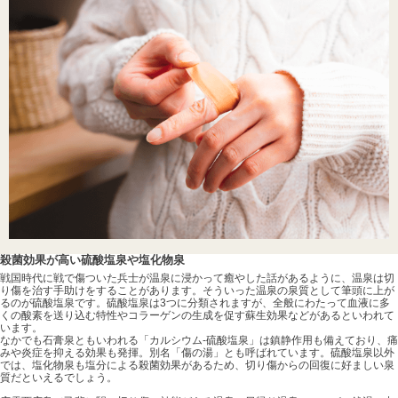
殺菌効果が高い硫酸塩泉や塩化物泉
戦国時代に戦で傷ついた兵士が温泉に浸かって癒やした話があるように、温泉は切
り傷を治す手助けをすることがあります。そういった温泉の泉質として筆頭に上が
るのが硫酸塩泉です。硫酸塩泉は3つに分類されますが、全般にわたって血液に多
くの酸素を送り込む特性やコラーゲンの生成を促す蘇生効果などがあるといわれて
います。
なかでも石膏泉ともいわれる「カルシウム-硫酸塩泉」は鎮静作用も備えており、痛
みや炎症を抑える効果も発揮。別名「傷の湯」とも呼ばれています。硫酸塩泉以外
では、塩化物泉も塩分による殺菌効果があるため、切り傷からの回復に好ましい泉
質だといえるでしょう。