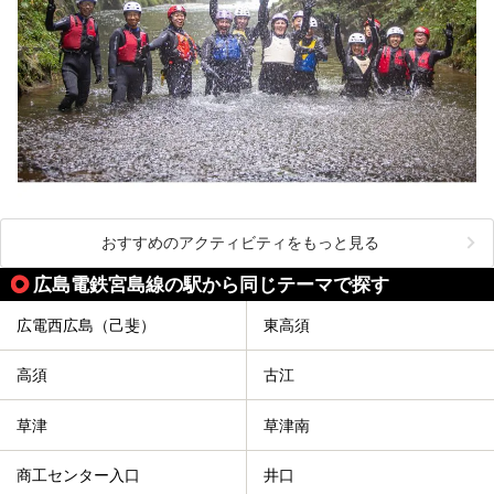
おすすめのアクティビティをもっと見る
広島電鉄宮島線の駅から同じテーマで探す
広電西広島（己斐）
東高須
高須
古江
草津
草津南
商工センター入口
井口