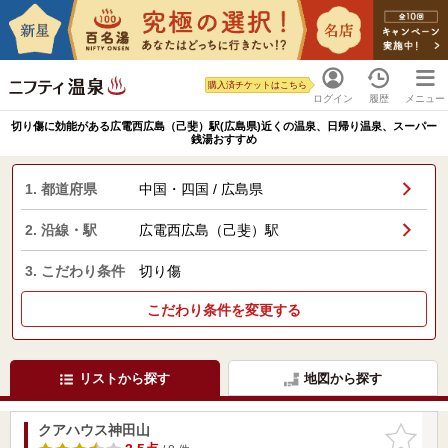
購入済チケットはこちら
ログイン
履歴
メニュー
切り傷に効能がある広電西広島（己斐）駅(広島県)近くの温泉、日帰り温泉、スーパー
銭湯おすすめ
1. 都道府県
中国・四国 / 広島県
2. 沿線・駅
広電西広島（己斐）駅
3. こだわり条件
切り傷
こだわり条件を変更する
リストから探す
地図から探す
クアハウス神田山
お気に入
りに追加