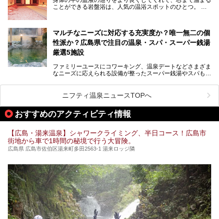
のオススメ温泉・銭湯・スパ10ヶ所を紹介させていただき
ことができる岩盤浴は、人気の温浴スポットのひとつ。
ます。
いつもよりも疲れた時や、心身共に癒されたい時にはおすす
めの場所です。
ここでは、温泉や銭湯と一緒に岩盤浴が楽しむことができ
マルチなニーズに対応する充実度か？唯一無二の個
る、広島県でオススメの温泉・銭湯・スパをご紹介していき
ます！
性派か？広島県で注目の温泉・スパ・スーパー銭湯
厳選5施設
ファミリーユースにコワーキング、温泉デートなどさまざま
なニーズに応えられる設備が整ったスーパー銭湯やスパも、
テーマに沿った世界観や息をのむようなオーシャンビューと
いった個性が魅力の温泉も、どちらも充実している広島県。
今回は、そんな広島県にある温浴施設のなかから、筆者が
ニフティ温泉ニュースTOPへ
「一度訪ねてみたい」と気になっている魅力的な施設を5件
ピックアップして紹介します。
おすすめのアクティビティ情報
※2021/07/30時点の情報です。
【広島・湯来温泉】シャワークライミング、半日コース！広島市
街地から車で1時間の秘境で行う大冒険。
広島県 広島市佐伯区湯来町多田2563-1 湯来ロッジ隣