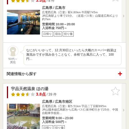
3.5点
/ 8 件
広島県 / 広島市
広電西広島（己斐）駅4.80km
牛田駅745m
JR広島駅より車で15分。（送迎バス有）山陽道広島ICより
約7km
営業時間 10:00～20:00
入浴料金 750円～
日帰り
宿泊
切り傷
なにがいいかって、12.月30日といったら大概のスーパー銭湯は
激混みですが混み合うことなく、余裕でお風呂に入って、100
円…
50代～
男性
関連情報から探す
宇品天然温泉 ほの湯
お気に入
りに追加
3.8点
/ 39 件
広島県 / 広島市南区
広電西広島（己斐）駅5.51km
宇品二丁目駅895m
JR山陽本線広島駅から広島バス仁保沖町行きで25分、中国
自動車学校前…
営業時間 9:00～23:00
入浴料金 500円～
日帰り
切り傷