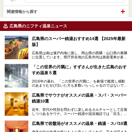
関連情報から探す
広島県のニフティ温泉ニュース
広島県のスーパー銭湯おすすめ14選 【2025年最新
版】
広島県は南は瀬戸内海に面し、岡山県の西隣・山口県の東隣
に位置しています。県庁所在地の広島市内は路面電車が多数
走る風景でも知られています。
厳島神社と原爆ドームの2つの世界文化遺産があり、年間を
「この世界の片隅に」すずさんが生きた広島のおす
通して多数の観光客が訪れます。工業都市として栄えた呉市
すめ温泉５選
や、坂の町・尾道市など、ゆっくり訪れたい町や観光スポッ
トがいっぱいの魅力的な県です。全国生産量1位のかきやレ
2016年の暮れ、「この世界の片隅に」を劇場で鑑賞し感動
モン、全国にファンが多い広島風お好み焼きなどのグルメも
のあまりむせび泣いた方も多数いらっしゃるのではないでし
充実。
ょうか。
温泉施設も多彩です。今回は、広島県でおすすめのスーパー
あの夏のヒロシマを生きた主人公すずさんの笑顔が、今もど
銭湯をご紹介します。
広島県でサウナがオススメの温泉・スパ・スーパー
こかに輝きつづけていることをふと思い浮かべます。
銭湯10選
そんな映画の舞台となった広島県呉市を中心に、広島のおす
すめ温泉施設をご紹介します！
近年、世代や性別を問わずに楽しめるカルチャーとして定着
しつつあるサウナ。スーパー銭湯や温浴施設では「目玉」と
して積極的にアピールしているお店も数多くあります。じん
わりと身体の内部を温めて発汗を促すサウナは、リフレッシ
広島県で岩盤浴がオススメの温泉・銭湯・スパ10選
ュ効果はもちろん、代謝が高まり健康や美容にも良い影響が
期待されます。今回はそんなサウナにこだわった、広島県内
身体の中の血液の巡りをより良くしてくれて、芯まで温まる