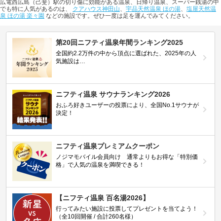
広電西広島（己斐）駅の切り傷に効能がある温泉、日帰り温泉、スーパー銭湯の中
でも特に人気があるのは、
クアハウス神田山
、
宇品天然温泉 ほの湯
、
塩屋天然温
泉 ほの湯 楽々園
などの施設です。ぜひ一度は足を運んでみてください。
第20回ニフティ温泉年間ランキング2025
全国約2.2万件の中から頂点に選ばれた、2025年の人
気施設は…
ニフティ温泉 サウナランキング2026
おふろ好きユーザーの投票により、全国No.1サウナが
決定！
ニフティ温泉プレミアムクーポン
ノジマモバイル会員向け 通常よりもお得な「特別価
格」で人気の温泉を満喫できる！
【ニフティ温泉 百名湯2026】
行ってみたい施設に投票してプレゼントを当てよう！
（全10回開催 / 合計260名様）