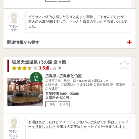
どうせスパ銭的な感じだろうとあまり期待してませんでしたが、
露天の温泉が掛け流しで、ちゃんと硫黄の匂いがする良いお湯で
した。…
50代～
女性
関連情報から探す
塩屋天然温泉 ほの湯 楽々園
お気に入
りに追加
3.5点
/ 19 件
広島県 / 広島市佐伯区
広電西広島（己斐）駅7.83km
楽々園駅377m
山陽本線 五日市駅から徒歩25分 広電宮島線 楽々園電停
から徒歩5…
営業時間 9:00～23:00
入浴料金 500円～
日帰り
切り傷
お湯は良かったけどアメニティが無いのは残念です!私はシャンプ
ーを持参しました!食事は大変美味しかったです!一日要られます!
50代～
指定し
ない