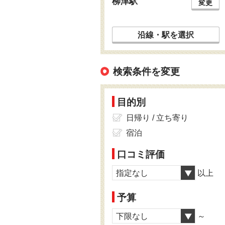
柳津駅
変更
沿線・駅を選択
検索条件を変更
目的別
日帰り / 立ち寄り
宿泊
口コミ評価
指定なし
以上
予算
下限なし
～