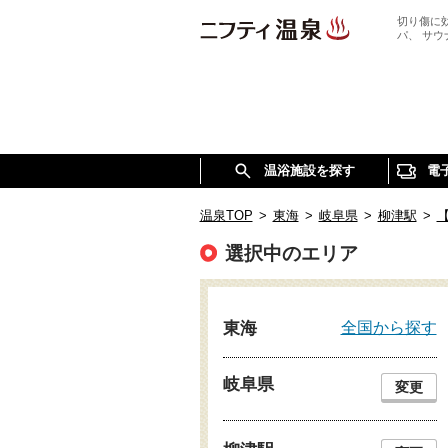
切り傷に
パ、 サ
温浴施設を探す
電
温泉TOP
>
東海
>
岐阜県
>
柳津駅
>
選択中のエリア
全国から探す
東海
岐阜県
変更