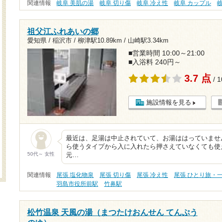
関連情報
岐阜 美肌の湯
岐阜 切り傷
岐阜 冷え性
岐阜 カップル
祖父江ふれあいの郷
愛知県 / 稲沢市 /
柳津駅10.89km
/
山崎駅3.34km
■営業時間 10:00～21:00
■入浴料 240円～
3.7 点
/ 
施設情報を見る
最近は、足湯は中止されていて、お湯ははっていませ
ら使うタイプから入に入れたら押さえていなくても使
50代～ 女性
元…
関連情報
尾張 塩化物泉
尾張 切り傷
尾張 冷え性
尾張 ひとり旅・
羽島市役所前駅
竹鼻駅
松竹温泉 天風の湯（まつたけおんせん てんぷう