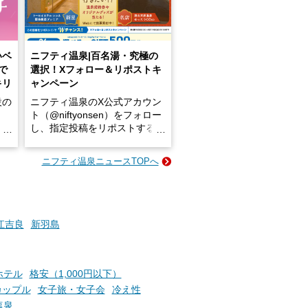
いベ
ニフティ温泉|百名湯・究極の
で
選択！Xフォロー＆リポストキ
キリ
ャンペーン
設の
ニフティ温泉のX公式アカウン
ト（@niftyonsen）をフォロー
し、指定投稿をリポストする
占い
と、抽選で各回26（ふろ）名
な
様（合計260名様）に選べるe-
ニフティ温泉ニュースTOPへ
ン
GIFT500円分をプレゼントい
たします。
楽し
ふろ
江吉良
新羽島
ホテル
格安（1,000円以下）
カップル
女子旅・女子会
冷え性
塩泉