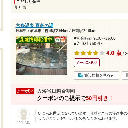
こだわり条件
切り傷
六条温泉 喜多の湯
岐阜県 / 岐阜市 /
柳津駅2.65km
/
岐南駅2.16km
■営業時間 9:00～25:00
■入浴料 750円～
4.0 点
/ 
クーポンあり
施設情報を見る
入浴当日料金割引
クーポン
クーポンのご提示で
50円引き！
いつもお世話になっています。休憩どころの漫画本の
っています。おいしいものもたくさんあります。
10代 女性