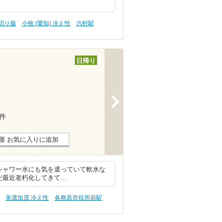
 切り傷
小牧 (愛知) 冷え性
六軒駅
日帰り
>
7件
お気に入りに追加
シャワー水にも気を遣っていて軟水な
だ最近老朽化してきて…
美濃加茂 冷え性
各務原市役所前駅