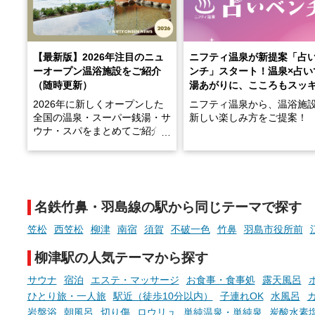
【最新版】2026年注目のニュ
ニフティ温泉が新提案「占
ーオープン温浴施設をご紹介
ンチ」スタート！温泉×占い
（随時更新）
湯あがりに、こころもスッ
2026年に新しくオープンした
ニフティ温泉から、温浴施
全国の温泉・スーパー銭湯・サ
新しい楽しみ方をご提案！
ウナ・スパをまとめてご紹介！
※随時更新しています
温泉で体を癒したあとに、
でこころもスッキリ──そん
天然温泉や露天風呂、注目のサ
新体験が楽しめる「占いベ
ウナなど、こだわりの魅力がつ
チ」を展開中♨
まったスポットが続々登場して
名鉄竹鼻・羽島線の駅から同じテーマで探す
います。
手相やタロットなど気軽に
現地取材記事もあわせて紹介し
める占いで、“ととのう”お
笠松
西笠松
柳津
南宿
須賀
不破一色
竹鼻
羽島市役所前
ていますので、気になる施設は
時間を、もっと特別に。
ぜひチェックして次のおでかけ
柳津駅の人気テーマから探す
先の参考にしてみてください
ね。
サウナ
宿泊
エステ・マッサージ
お食事・食事処
露天風呂
ひとり旅・一人旅
駅近（徒歩10分以内）
子連れOK
水風呂
岩盤浴
朝風呂
切り傷
ロウリュ
単純温泉・単純泉
炭酸水素