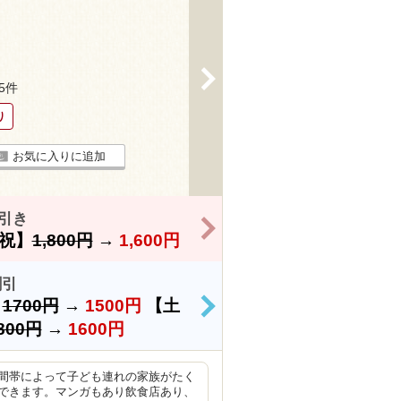
>
25件
り
お気に入りに追加
引き
>
祝】
1,800円
→
1,600円
割引
）
1700円
→
1500円
【土
>
800円
→
1600円
間帯によって子ども連れの家族がたく
できます。マンガもあり飲食店あり、