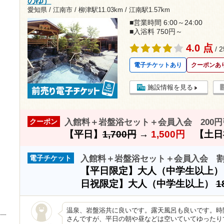
のゆ）
愛知県 / 江南市 /
柳津駅11.03km
/
江南駅1.57km
■営業時間 6:00～24:00
■入浴料 750円～
4.0 点
/ 
電子チケットあり
クーポンあ
施設情報を見る
入館料＋岩盤浴セット＋会員入会 200円
クーポン
【平日】
1,700円
→
1,500円
【土日
入館料＋岩盤浴セット＋会員入会 
電子チケット
【平日限定】大人（中学生以上
日祝限定】大人（中学生以上）
1
温泉、岩盤浴共に良いです。露天風呂も良いです。時
さんですが、平日の朝や昼などは空いていてゆったり