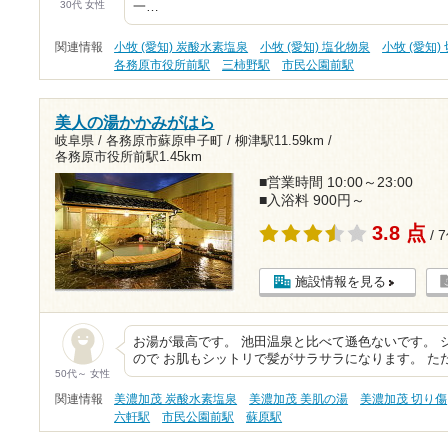
30代 女性
一…
関連情報
小牧 (愛知) 炭酸水素塩泉
小牧 (愛知) 塩化物泉
小牧 (愛知)
各務原市役所前駅
三柿野駅
市民公園前駅
美人の湯かかみがはら
岐阜県 / 各務原市蘇原申子町 /
柳津駅11.59km
/
各務原市役所前駅1.45km
■営業時間 10:00～23:00
■入浴料 900円～
3.8 点
/ 
施設情報を見る
お湯が最高です。 池田温泉と比べて遜色ないです。 
ので お肌もシットリで髪がサラサラになります。 た
50代～ 女性
関連情報
美濃加茂 炭酸水素塩泉
美濃加茂 美肌の湯
美濃加茂 切り傷
六軒駅
市民公園前駅
蘇原駅