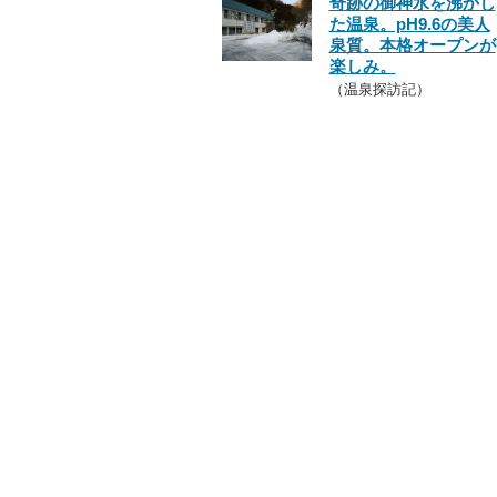
奇跡の御神水を沸かし
た温泉。pH9.6の美人
泉質。本格オープンが
楽しみ。
（温泉探訪記）