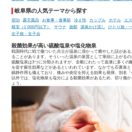
岐阜県の人気テーマから探す
宿泊
露天風呂
お食事・食事処
冷え性
カップル
ホテル
エ
格安（1,000円以下）
サウナ
旅館
源泉かけ流し
ひとり旅・
女子旅・女子会
殺菌効果が高い硫酸塩泉や塩化物泉
戦国時代に戦で傷ついた兵士が温泉に浸かって癒やした話がある
ることがあります。そういった温泉の泉質として筆頭に上がるの
硫酸塩泉は3つに分類されますが、全般にわたって血液に多くの
を促す蘇生効果などがあるといわれています。なかでも石膏泉と
鎮静作用も備えており、痛みや炎症を抑える効果も発揮。別名「
以外では、塩化物泉も塩分による殺菌効果があるため、切り傷か
ょう。