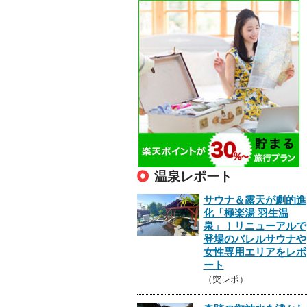
温泉レポート
サウナ＆露天が劇的進
化「極楽湯 羽生温
泉」！リニューアルで
登場のバレルサウナや
女性専用エリアをレポ
ート
（突レポ）