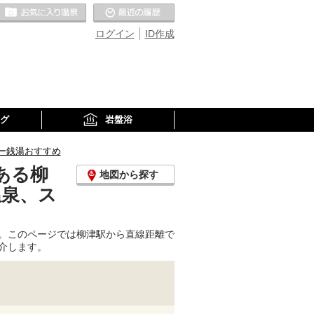
お気に入りの温泉
最近の履歴
ログイン
ID作成
グ
岩盤浴
ー銭湯おすすめ
ある柳
地図から探す
温泉、ス
。このページでは柳津駅から直線距離で
介します。