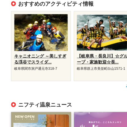
おすすめのアクティビティ情報
キャニオニング ～美しすぎ
【岐阜県・長良川】☆グ
る渓谷でスライダ...
ープ・家族歓迎☆長...
岐阜県関市洞戸通元寺318-7
岐阜県群上市美並町白山1571-1
ニフティ温泉ニュース