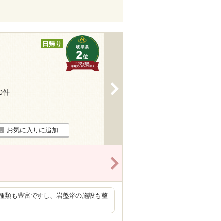
日帰り
>
20件
お気に入りに追加
>
種類も豊富ですし、岩盤浴の施設も整