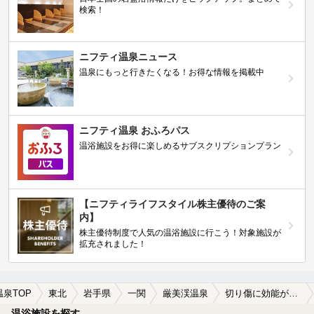
検索！
ニフティ温泉ニュース
温泉にもっと行きたくなる！お得な情報を掲載中
ニフティ温泉 おふろパス
温浴施設をお得に楽しめるサブスクリプションプラン
【ニフティライフスタイル株主優待のご案
内】
株主優待制度で人気の温浴施設に行こう！対象施設が
拡充されました！
温泉TOP
東北
岩手県
一関
厳美渓温泉
切り傷に効能がある厳美渓温泉の温泉、日帰り温泉、スーパー銭湯おすすめ
温浴施設を探す