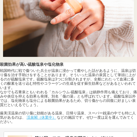
殺菌効果が高い硫酸塩泉や塩化物泉
戦国時代に戦で傷ついた兵士が温泉に浸かって癒やした話があるように、温泉は切
り傷を治す手助けをすることがあります。そういった温泉の泉質として筆頭に上が
るのが硫酸塩泉です。硫酸塩泉は3つに分類されますが、全般にわたって血液に多
くの酸素を送り込む特性やコラーゲンの生成を促す蘇生効果などがあるといわれて
います。
なかでも石膏泉ともいわれる「カルシウム-硫酸塩泉」は鎮静作用も備えており、痛
みや炎症を抑える効果も発揮。別名「傷の湯」とも呼ばれています。硫酸塩泉以外
では、塩化物泉も塩分による殺菌効果があるため、切り傷からの回復に好ましい泉
質だといえるでしょう。
厳美渓温泉の切り傷に効能がある温泉、日帰り温泉、スーパー銭湯の中でも特に人
気があるのは、
渓泉閣（休業中）
などの施設です。ぜひ一度は足を運んでみてく
ださい。