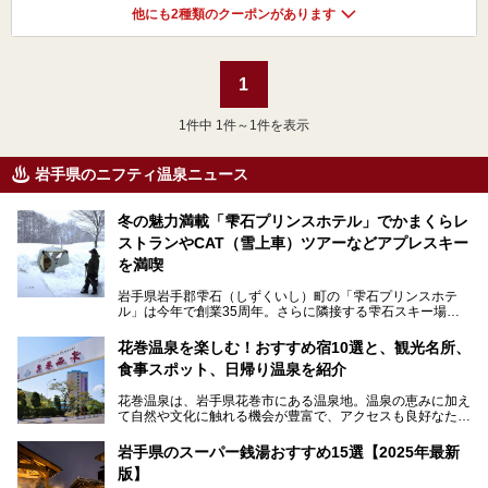
他にも2種類のクーポンがあります
1
1
件中 1件～1件を表示
岩手県のニフティ温泉ニュース
冬の魅力満載「雫石プリンスホテル」でかまくらレ
ストランやCAT（雪上車）ツアーなどアプレスキー
を満喫
岩手県岩手郡雫石（しずくいし）町の「雫石プリンスホテ
ル」は今年で創業35周年。さらに隣接する雫石スキー場は
創業45周年。この冬はアプレスキー（フランス語で"スキー
の後"）の充実をはかり、テーマをSNOW（雪）＋NOVA
花巻温泉を楽しむ！おすすめ宿10選と、観光名所、
（新星）で「SNØVA（スノーヴァ）」としました！
食事スポット、日帰り温泉を紹介
スキーやスノボはもちろんのこと、スキーをしない人でも満
花巻温泉は、岩手県花巻市にある温泉地。温泉の恵みに加え
喫できるパウダースノーの雫石。というわけで、「雫石プリ
て自然や文化に触れる機会が豊富で、アクセスも良好なた
ンスホテル」にお出かけして楽しめるアクティビティや温泉
め、遠くに住んでいる方でも気軽に足を運べます。
をたっぷりレポートしちゃいます。
岩手県のスーパー銭湯おすすめ15選【2025年最新
この記事では、花巻温泉の魅力、おすすめの宿・注目すべき
───
版】
観光スポット・味わい深い食事処・気軽に立ち寄れる日帰り
提供元：株式会社西武・プリンスホテルズワールドワイド