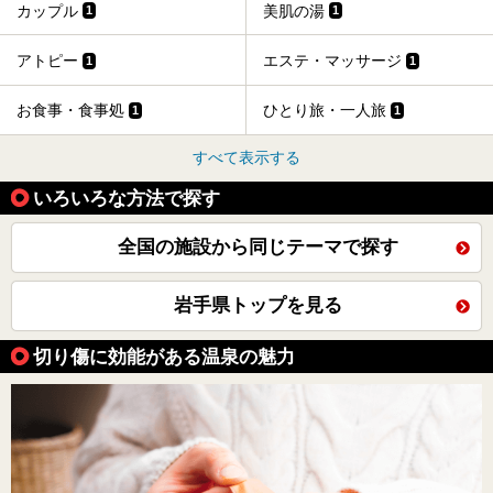
カップル
美肌の湯
1
1
アトピー
エステ・マッサージ
1
1
お食事・食事処
ひとり旅・一人旅
1
1
すべて表示する
いろいろな方法で探す
全国の施設から同じテーマで探す
岩手県トップを見る
切り傷に効能がある温泉の魅力