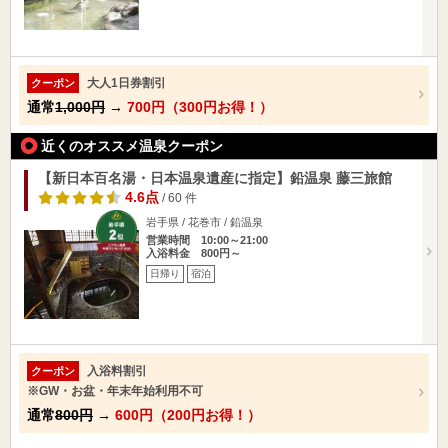
大人1日券割引
クーポン
通常
1,000円
→
700円（300円お得！）
近くのオススメ温泉クーポン
【新日本百名湯・日本温泉遺産に指定】鉛温泉 藤三旅館
4.6点
/ 60 件
岩手県 / 花巻市 / 鉛温泉
営業時間 10:00～21:00
入浴料金 800円～
日帰り
宿泊
入浴料割引
クーポン
※GW・お盆・年末年始利用不可
通常
800円
→
600円（200円お得！）