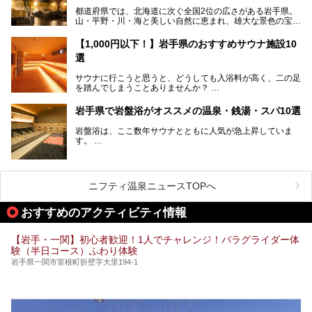
温泉を順に紹介します。
【PR】
都道府県では、北海道に次ぐ全国2位の広さがある岩手県。
この記事は雫石プリンスホテルのPR記事です。
山・平野・川・海と美しい自然に恵まれ、雄大な景色の宝庫
花巻温泉での日常を忘れられる特別な体験を通じて、いつも
と言えます。山の幸・海の幸も豊富で、盛岡冷麺や前沢牛、
と違う思い出深い温泉旅行を満喫しましょう。
三陸の魚介類などの岩手グルメは全国に知られていますね。
【1,000円以下！】岩手県のおすすめサウナ施設10
大自然に囲まれた岩手県には、温泉が多く湧き出していま
選
す。今回は、岩手県でおすすめのスーパー銭湯をご紹介しま
す。
サウナに行こうと思うと、どうしても入浴料が高く、二の足
を踏んでしまうことありませんか？
そこで値段を抑えた格安でお風呂とサウナを満喫できる充実
岩手県で岩盤浴がオススメの温泉・銭湯・スパ10選
の施設を紹介します！
岩盤浴は、ここ数年サウナとともに人気が急上昇していま
サクッと、月何回もサウナを楽しみたい人にとってはピッタ
す。
リの場所ばかりなんですよ。
美容のほか、身体の疲れを取ったり心地よさを感じられたり
など、おすすめできるポイントばかりです。
この記事では岩手県にある1,000円以下のおすすめサウナ施
今回は、岩手県でおすすめの温泉、銭湯、スパにある岩盤浴
設を紹介していきます。
を紹介します！
ニフティ温泉ニュースTOPへ
温度も低めなので、暑いのが苦手な人でも大満足な施設です
よ。
おすすめのアクティビティ情報
【岩手・一関】初心者歓迎！1人でチャレンジ！パラグライダー体
験（半日コース）ふわり体験
岩手県一関市室根町折壁字大里194-1