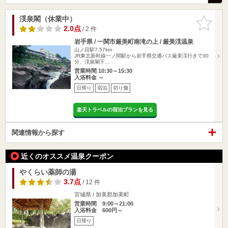
渓泉閣（休業中）
お気に入
りに追加
2.0点
/ 2 件
岩手県 / 一関市厳美町南滝の上 / 厳美渓温泉
山ノ目駅7.57km
JR東北新幹線一ノ関駅から岩手県交通バス厳美渓行きで30
分、渓泉閣下…
営業時間 10:30～15:30
入浴料金 ～
日帰り
宿泊
切り傷
楽天トラベルの宿泊プランを見る
関連情報から探す
近くのオススメ温泉クーポン
やくらい薬師の湯
3.7点
/ 12 件
宮城県 / 加美郡加美町
営業時間 9:00～21:00
入浴料金 600円～
日帰り