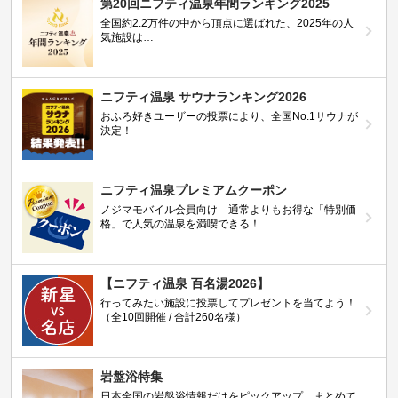
第20回ニフティ温泉年間ランキング2025
全国約2.2万件の中から頂点に選ばれた、2025年の人
気施設は…
ニフティ温泉 サウナランキング2026
おふろ好きユーザーの投票により、全国No.1サウナが
決定！
ニフティ温泉プレミアムクーポン
ノジマモバイル会員向け 通常よりもお得な「特別価
格」で人気の温泉を満喫できる！
【ニフティ温泉 百名湯2026】
行ってみたい施設に投票してプレゼントを当てよう！
（全10回開催 / 合計260名様）
岩盤浴特集
日本全国の岩盤浴情報だけをピックアップ。まとめて