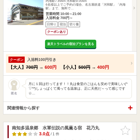
内海駅7.89km
河和駅9.00km
6名様以上でご予約の場合、名古屋鉄道「河和駅」「内海
駅」まで、無料で…
営業時間 10:00～21:00
入浴料金 700円～
日帰り
宿泊
切り傷
クーポンあり
楽天トラベルの宿泊プランを見る
入浴料100円引き
クーポン
【大人】
700円
→
600円
【小人】
500円
→
400円
月に１回は行ってます！！丸は食堂のごはんも安めで美味しい(^
▽^*)しょっぱくて濁ってる温泉は、正に天然だ～って感じです
☆…
匿名
関連情報から探す
南知多温泉郷 水軍伝説の風薫る宿 花乃丸
お気に入
りに追加
3.0点
/ 1 件