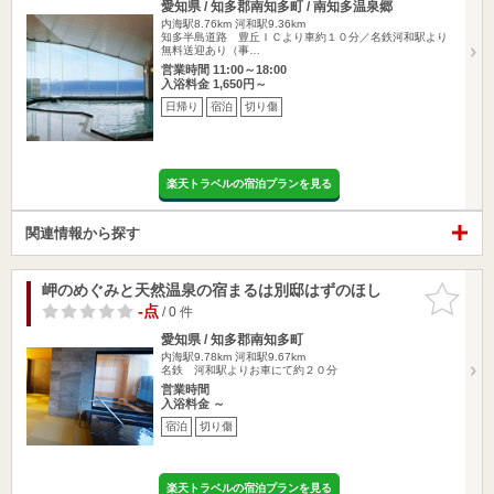
愛知県 / 知多郡南知多町 / 南知多温泉郷
内海駅8.76km
河和駅9.36km
知多半島道路 豊丘ＩＣより車約１０分／名鉄河和駅より
無料送迎あり（事…
営業時間 11:00～18:00
入浴料金 1,650円～
日帰り
宿泊
切り傷
楽天トラベルの宿泊プランを見る
関連情報から探す
岬のめぐみと天然温泉の宿まるは別邸はずのほし
お気に入
りに追加
-点
/ 0 件
愛知県 / 知多郡南知多町
内海駅9.78km
河和駅9.67km
名鉄 河和駅よりお車にて約２０分
営業時間
入浴料金 ～
宿泊
切り傷
楽天トラベルの宿泊プランを見る