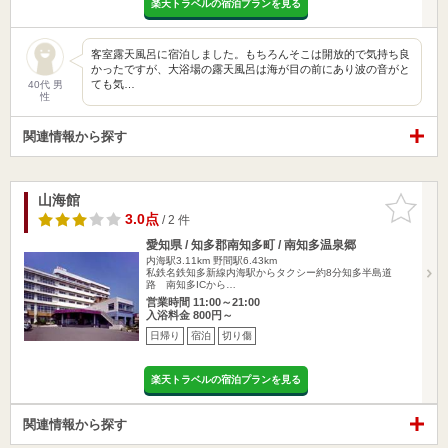
楽天トラベルの宿泊プランを見る
客室露天風呂に宿泊しました。もちろんそこは開放的で気持ち良
かったですが、大浴場の露天風呂は海が目の前にあり波の音がと
ても気…
40代 男
性
関連情報から探す
山海館
お気に入
りに追加
3.0点
/ 2 件
愛知県 / 知多郡南知多町 / 南知多温泉郷
内海駅3.11km
野間駅6.43km
私鉄名鉄知多新線内海駅からタクシー約8分知多半島道
路 南知多ICから…
営業時間 11:00～21:00
入浴料金 800円～
日帰り
宿泊
切り傷
楽天トラベルの宿泊プランを見る
関連情報から探す