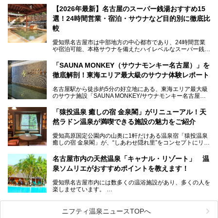
【2026年最新】名古屋のスーパー銭湯おすすめ15
この地で30年にわたり愛され続けてきた施設だからこそ、
選！24時間営業・宿泊・サウナなど目的別に徹底比
地元住民をはじめオープンを待ちわびている人も多いのでは
ないでしょうか。
較
老朽化した設備の補修を機に、2年前からじっくり構想を練
ってきたというだけあって、館内の充実度は想像以上。
愛知県名古屋市は中部地方の中心都市であり、24時間営業
以前の4倍に拡張したという露天エリアや10の浴槽、40人収
や宿泊可能、本格サウナを備えたハイレベルなスーパー銭湯
容の巨大なスタジアムサウナに、岩盤浴やリラクゼーション
が密集する激戦区です。
までまるごと楽しめる施設に生まれ変わりました。
「SAUNA MONKEY（サウナモンキー名古屋）」を
そのため、「日々の仕事の疲れを心身ともにリセットした
今回は、全面リニューアルして新しくなった「スパアクアス
徹底解剖！東海エリア最大級のサウナ体験レポート
い」「休日に時間を忘れて1日中ダラダラ過ごしたい」「コ
湯友楽」に一足早くお邪魔して取材してきました！
スパ良く非日常の極上体験を味わいたい」人向けの施設が多
名古屋駅から徒歩約5分の好立地にある、東海エリア最大級
くある点が魅力です！
のサウナ施設「SAUNA MONKEY/サウナモンキー名古屋」
をご存じですか？
今回は、名古屋市でおすすめのスーパー銭湯を紹介します。
「名古屋駅周辺ってサウナが少ないよね」という声をよく耳
お好みの温泉施設を見つけて楽しんでくださいね。
「猿投温泉 癒しの宿 金泉閣」がリニューアル！天
にするだけあり、アクセスの良さにも胸が高鳴ります。
然ラドン温泉が満喫できる施設の魅力をご紹介
今回は普段は男性専用となっているパブリックサウナが、女
性専用で公開される『レディースデー』が開催されたので、
愛知高原国定公園内の山奥に1軒だけある温泉宿「猿投温泉
さっそく取材してきました！
癒しの宿 金泉閣」が、“しあわせ隠れ里”をコンセプトにリニ
ューアルオープンします。
名古屋市内の天然温泉「キャナル・リゾート」 温
天然ラドン温泉が堪能できるお風呂や、新設・改装された客
泉ソムリエがおすすめポイントを教えます！
室、地元の食材と温泉水で作られたお料理……。
新しくなった「猿投温泉 癒しの宿 金泉閣」の魅力を丸ごと
愛知県名古屋市内には数多くの温浴施設があり、多くの人を
ご紹介します。
楽しませています。
その中でも今回は「キャナル・リゾート」について、温泉ソ
ムリエの目線で紹介していきます！
ニフティ温泉ニュースTOPへ
名古屋市内にはスーパー銭湯や日帰り温泉が多く、「どこに