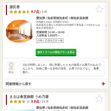
源氏香
お気に入
りに追加
4.7点
/ 3 件
愛知県 / 知多郡南知多町 / 南知多温泉郷
内海駅3.26km
河和駅6.57km
名鉄新名古屋から特急50分内海駅下車知多バス8分から山
海名古屋高速大…
営業時間 11:00～18:00
入浴料金 1,650円～
日帰り
宿泊
切り傷
楽天トラベルの宿泊プランを見る
1泊で利用しました。 宿に到着したときの抹茶とお菓子のおもて
なしから、自由に選べる女性の浴衣、お香でのもてなし、食事、
夜の…
匿名
関連情報から探す
まるは食堂旅館 うめ乃湯
お気に入
りに追加
3.8点
/ 19 件
愛知県 / 知多郡南知多町 / 南知多温泉郷