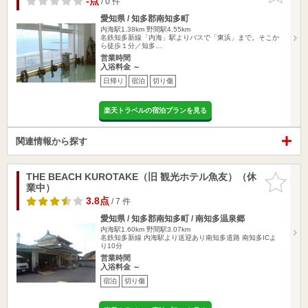
-点
/ 0 件
愛知県 / 知多郡南知多町
内海駅1.38km
野間駅4.55km
名鉄知多新線「内海」駅よりバスで「東浜」まで。そこか
ら徒歩１分／知多…
営業時間
入浴料金 ～
日帰り
宿泊
切り傷
楽天トラベルの宿泊プランを見る
関連情報から探す
THE BEACH KUROTAKE（旧 観光ホテル魚友）（休
お気に入
業中）
りに追加
3.8点
/ 7 件
愛知県 / 知多郡南知多町 / 南知多温泉郷
内海駅1.60km
野間駅3.07km
名鉄知多新線 内海駅より送迎あり南知多道路 南知多ICよ
り10分
営業時間
入浴料金 ～
宿泊
切り傷