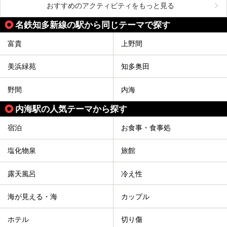
おすすめのアクティビティをもっと見る
名鉄知多新線の駅から同じテーマで探す
富貴
上野間
美浜緑苑
知多奥田
野間
内海
内海駅の人気テーマから探す
宿泊
お食事・食事処
塩化物泉
旅館
露天風呂
冷え性
海が見える・海
カップル
ホテル
切り傷