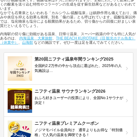
くの酸素を送り込む特性やコラーゲンの生成を促す蘇生効果などがあるといわれて
います。
なかでも石膏泉ともいわれる「カルシウム-硫酸塩泉」は鎮静作用も備えており、痛
みや炎症を抑える効果も発揮。別名「傷の湯」とも呼ばれています。硫酸塩泉以外
では、塩化物泉も塩分による殺菌効果があるため、切り傷からの回復に好ましい泉
質だといえるでしょう。
内海駅の切り傷に効能がある温泉、日帰り温泉、スーパー銭湯の中でも特に人気が
あるのは、
内海温泉 大東旅館
、
THE BEACH KUROTAKE（旧 観光ホテル魚友）
（休業中）
、
山海館
などの施設です。ぜひ一度は足を運んでみてください。
第20回ニフティ温泉年間ランキング2025
全国約2.2万件の中から頂点に選ばれた、2025年の人
気施設は…
ニフティ温泉 サウナランキング2026
おふろ好きユーザーの投票により、全国No.1サウナが
決定！
ニフティ温泉プレミアムクーポン
ノジマモバイル会員向け 通常よりもお得な「特別価
格」で人気の温泉を満喫できる！