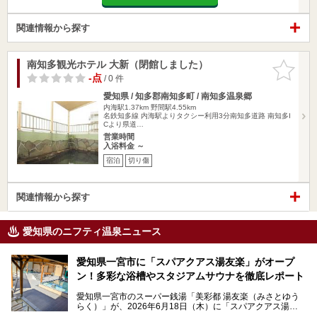
関連情報から探す
南知多観光ホテル 大新（閉館しました）
お気に入
りに追加
-点
/ 0 件
愛知県 / 知多郡南知多町 / 南知多温泉郷
内海駅1.37km
野間駅4.55km
名鉄知多線 内海駅よりタクシー利用3分南知多道路 南知多I
Cより県道…
営業時間
入浴料金 ～
宿泊
切り傷
関連情報から探す
愛知県のニフティ温泉ニュース
愛知県一宮市に「スパアクアス湯友楽」がオープ
ン！多彩な浴槽やスタジアムサウナを徹底レポート
愛知県一宮市のスーパー銭湯「美彩都 湯友楽（みさとゆう
らく）」が、2026年6月18日（木）に「スパアクアス湯友
楽」としてリニューアルオープン！