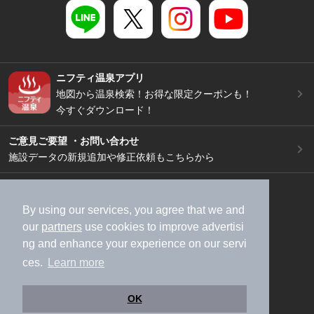
ニフティ温泉アプリ
地図から温泉検索！お得な限定クーポンも！
今すぐダウンロード！
ご意見ご要望 ・お問い合わせ
施設データの新規追加や修正依頼もこちらから
スマートフォン
/
PC
加盟店募集（資料請求）
広告出稿のご案内
By using our services, you agree that we and
our
partners
use cookies to improve advertisi
利用規約
ライフスタイルMEMBERS+規約
ng and enhance your experience on our servi
特定商取引法に基づく表記
ヘルプ
採用情報
ces.
Learn more
運営会社
個人情報保護ポリシー
©NIFTY Lifestyle Co., Ltd.
OK