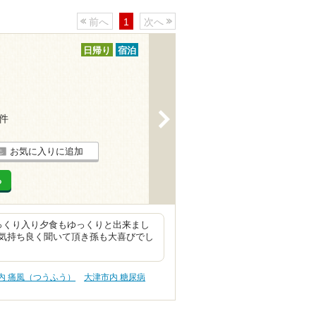
前へ
1
次へ
日帰り
宿泊
>
7件
お気に入りに追加
る
っくり入り夕食もゆっくりと出来まし
気持ち良く聞いて頂き孫も大喜びでし
内 痛風（つうふう）
大津市内 糖尿病