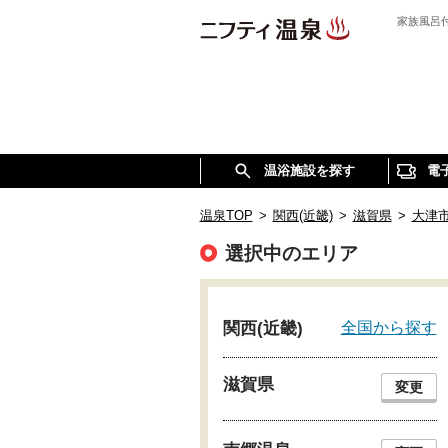
家族風呂
温浴施設を探す
電
温泉TOP
>
関西(近畿)
>
滋賀県
>
大津
選択中のエリア
全国から探す
関西(近畿)
滋賀県
変更