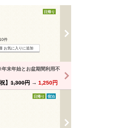
日帰り
>
110件
お気に入りに追加
※年末年始とお盆期間利用不
>
祝】
1,300円
→
1,250円
日帰り
宿泊
>