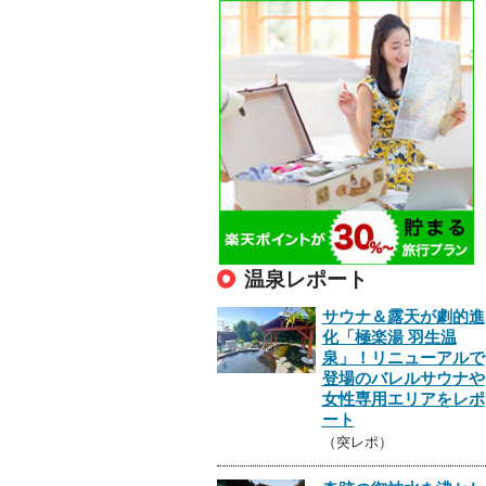
温泉レポート
サウナ＆露天が劇的進
化「極楽湯 羽生温
泉」！リニューアルで
登場のバレルサウナや
女性専用エリアをレポ
ート
（突レポ）