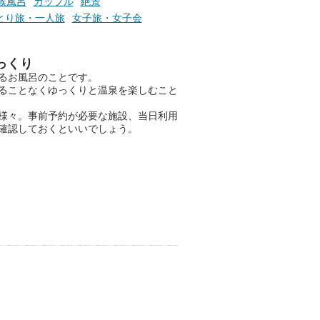
族風呂
カップル
絶景
とり旅・一人旅
女子旅・女子会
ニフティ温泉の「占いベンチ」
っくり
は、そんなあなたの心のつぶや
るお風呂のことです。
きをプロの占い師に相談するこ
ることなくゆっくりと温泉を楽しむこと
とができるサービスです。
様々。事前予約が必要な施設、当日利用
確認しておくといいでしょう。
おふろパス会員様なら、この特
別なひとときを「毎月10分無
料」でご利用いただけます。
お湯で体がほぐれたら、次は占
い師さんとお話しして、心もほ
ぐしてみませんか？