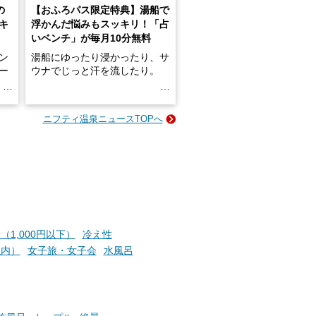
の
【おふろパス限定特典】湯船で
キ
浮かんだ悩みもスッキリ！「占
いベンチ」が毎月10分無料
ン
湯船にゆったり浸かったり、サ
ロー
ウナでじっと汗を流したり。
る
名
e-
ニフティ温泉ニュースTOPへ
い
そんな「一人でぼんやり過ごす
時間」、ふだん後回しにしてい
た「これからのこと」や「ちょ
っとした悩み」が、頭に浮かん
でくることはありませんか？
お風呂でリラックスしているか
（1,000円以下）
冷え性
らこそ向き合える、大切な自分
以内）
女子旅・女子会
水風呂
の本音。
そんな心のつぶやきを、湯あが
りの温まった心のまま相談でき
たら素敵ですよね。