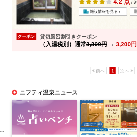
4.2 点
/ 
施設情報を見る
貸切風呂割引きクーポン
クーポン
（入湯税別）通常
3,300円
→
3,20
前へ
1
次へ
ニフティ温泉ニュース