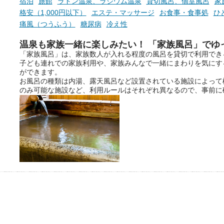
宿泊
旅館
ラドン温泉、ラジウム温泉
貸切風呂、個室風呂
家
格安（1,000円以下）
エステ・マッサージ
お食事・食事処
ひ
痛風（つうふう）
糖尿病
冷え性
温泉も家族一緒に楽しみたい！ 「家族風呂」でゆ
「家族風呂」は、家族数人が入れる程度の風呂を貸切で利用でき
子ども連れでの家族利用や、家族みんなで一緒にまわりを気にす
ができます。
お風呂の種類は内湯、露天風呂など設置されている施設によって
のみ可能な施設など、利用ルールはそれぞれ異なるので、事前に