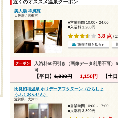
近くのオススメ温泉クーポン
美人湯 祥風苑
大阪府 / 高槻市
■営業時間 10:00～24:00
■入浴料 1,200円
3.8 点
/ 
施設情報を見る
入浴料50円引き（画像データ利用不可）
クーポン
可
【平日】
1,200円
→
1,150円
【土日
比良招福温泉 ホリデーアフタヌーン（ひらしょ
うふくおんせん）
滋賀県 / 大津市
■営業時間 10:00～17:00
■入浴料 3,300円