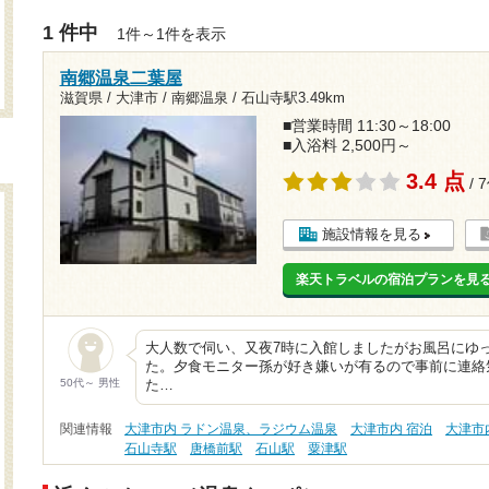
1 件中
1件～1件を表示
南郷温泉二葉屋
滋賀県 / 大津市 / 南郷温泉 /
石山寺駅3.49km
■営業時間 11:30～18:00
■入浴料 2,500円～
3.4 点
/ 
施設情報を見る
楽天トラベルの宿泊プランを見
大人数で伺い、又夜7時に入館しましたがお風呂にゆ
た。夕食モニター孫が好き嫌いが有るので事前に連絡
50代～ 男性
た…
関連情報
大津市内 ラドン温泉、ラジウム温泉
大津市内 宿泊
大津市
石山寺駅
唐橋前駅
石山駅
粟津駅