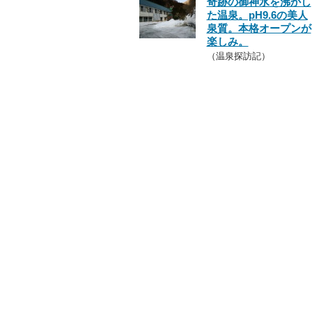
奇跡の御神水を沸かし
た温泉。pH9.6の美人
泉質。本格オープンが
楽しみ。
（温泉探訪記）