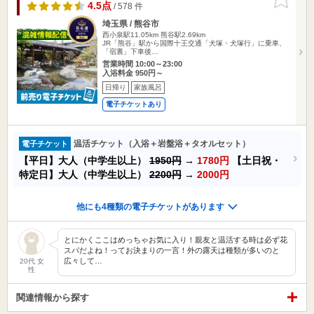
りに追加
4.5点
/ 578 件
埼玉県 / 熊谷市
西小泉駅11.05km
熊谷駅2.69km
JR「熊谷」駅から国際十王交通「犬塚・犬塚行」に乗車、
「宿裏」下車後…
営業時間 10:00～23:00
入浴料金 950円～
日帰り
家族風呂
電子チケットあり
温活チケット（入浴＋岩盤浴＋タオルセット）
電子チケット
【平日】大人（中学生以上）
1950円
→
1780円
【土日祝・
特定日】大人（中学生以上）
2200円
→
2000円
他にも4種類の電子チケットがあります
とにかくここはめっちゃお気に入り！親友と温活する時は必ず花
スパだよね！ってお決まりの一言！外の露天は種類が多いのと
広々して…
20代 女
性
関連情報から探す