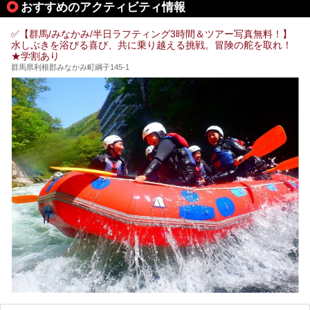
おすすめのアクティビティ情報
的存在です。今回は筆者自ら宿泊し、自慢の温泉をはじめ食
事・客室・共有スペースなど、宿の全貌を徹底紹介します。
✅【群馬/みなかみ/半日ラフティング3時間＆ツアー写真無料！】
水しぶきを浴びる喜び、共に乗り越える挑戦。冒険の舵を取れ！
★学割あり
群馬県利根郡みなかみ町綱子145-1