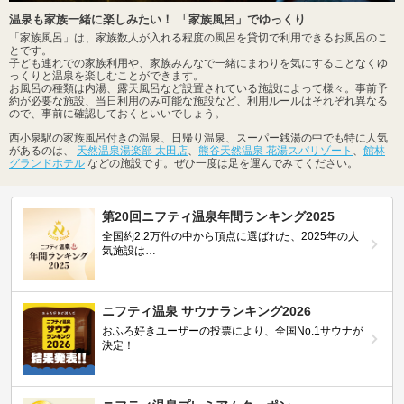
温泉も家族一緒に楽しみたい！ 「家族風呂」でゆっくり
「家族風呂」は、家族数人が入れる程度の風呂を貸切で利用できるお風呂のこ
とです。
子ども連れでの家族利用や、家族みんなで一緒にまわりを気にすることなくゆ
っくりと温泉を楽しむことができます。
お風呂の種類は内湯、露天風呂など設置されている施設によって様々。事前予
約が必要な施設、当日利用のみ可能な施設など、利用ルールはそれぞれ異なる
ので、事前に確認しておくといいでしょう。
西小泉駅の家族風呂付きの温泉、日帰り温泉、スーパー銭湯の中でも特に人気
があるのは、
天然温泉湯楽部 太田店
、
熊谷天然温泉 花湯スパリゾート
、
館林
グランドホテル
などの施設です。ぜひ一度は足を運んでみてください。
第20回ニフティ温泉年間ランキング2025
全国約2.2万件の中から頂点に選ばれた、2025年の人
気施設は…
ニフティ温泉 サウナランキング2026
おふろ好きユーザーの投票により、全国No.1サウナが
決定！