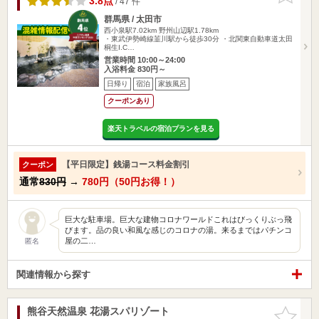
3.8点
/ 47 件
群馬県 / 太田市
西小泉駅7.02km
野州山辺駅1.78km
・東武伊勢崎線韮川駅から徒歩30分 ・北関東自動車道太田
桐生I.C…
営業時間 10:00～24:00
入浴料金 830円～
日帰り
宿泊
家族風呂
クーポンあり
楽天トラベルの宿泊プランを見る
【平日限定】銭湯コース料金割引
クーポン
通常
830円
→
780円（50円お得！）
巨大な駐車場。巨大な建物コロナワールドこれはびっくりぶっ飛
びます。品の良い和風な感じのコロナの湯。来るまではパチンコ
屋の二…
匿名
関連情報から探す
熊谷天然温泉 花湯スパリゾート
お気に入