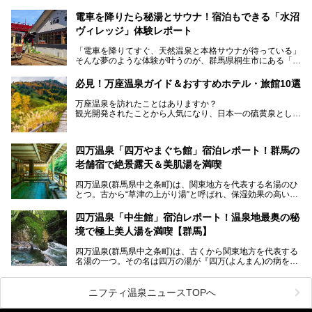
ーアルオープンしました。
ロビーや客室が綺麗になって、上州グルメにこだわったビュ
電車を降りたら秘湯とサウナ！宿泊もできる「水沼
ッフェも人気！アクセスはシャトルバスで楽々、さらに草津
ヴィレッジ」体験レポート
温泉にある姉妹ホテルの「草津温泉 大東舘」「亀の井ホテ
ル 草津湯畑」の湯めぐりまで楽しめます。
「電車を降りてすぐ、天然温泉と本格サウナが待っている」
そんな夢のような体験が叶うのが、群馬県桐生市にある「駅
今回はそんな「亀の井ホテル 草津リゾート」を徹底レポー
の天然温泉&サウナの森 水沼ヴィレッジ」です。
ト！
日帰り温泉の「水沼の湯」と宿泊もできる「サウナの森」、
必見！万座温泉ガイド＆おすすめホテル・旅館10選
２つのエリアがあります。
───
提供元：アイコニア・ホスピタリティ株式会社【PR】
万座温泉を訪れたことはありますか？
今回は、その中でも特にユニークな駅直結の「水沼の湯」の
この記事は亀の井ホテル 草津リゾートのPR記事です。
観光開発されたことから人気になり、日本一の硫黄泉として
魅力に焦点を当て、温泉好き、サウナー、そして電車旅好き
も有名な温泉地です。
も必見の、心と体がリフレッシュする水沼ヴィレッジの体験
レポートをお届けします。
万座温泉が何県にあるのか、どんな温泉なのか、知らない方
四万温泉「四万やまぐち館」宿泊レポート！群馬の
も多いかもしれません。
老舗宿で絶景露天＆美肌湯を満喫
そこで筆者である私が実際に行ってみました！万座温泉の楽
しみ方や周辺の観光地を解説します。
四万温泉(群馬県中之条町)は、関東地方を代表する名湯のひ
また、日帰り入浴できる温泉から混浴可能な温泉まで、おす
とつ。古から“草津の上がり湯”と呼ばれ、保湿効果の高い美
すめの入浴施設もご紹介します！
肌湯として有名な存在です。
四万温泉「中生館」宿泊レポート！温泉地最奥の秘
「四万やまぐち館」は、この地を代表する旅館の一つ。日帰
境で極上美人湯を満喫【群馬】
り入浴も可能ですが、やはり宿泊してじっくり楽しむのがベ
スト。今回は筆者自ら宿泊し、人気の絶景露天風呂＆極上美
四万温泉(群馬県中之条町)は、古くから関東地方を代表する
肌湯をはじめ、館内の魅力をたっぷりとご紹介します！
名湯の一つ。その名は四万の湯が『四万(よんまん)の病を癒
す霊泉』であるとする伝説に由来し、現代においても多くの
観光客で賑わう人気温泉地です。
ニフティ温泉ニュースTOPへ
「中生館」は四万温泉最奥に位置し、秘境感漂う老舗宿。泉
質の良さ(特に美人湯効果)に定評があり、知る人ぞ知る穴場