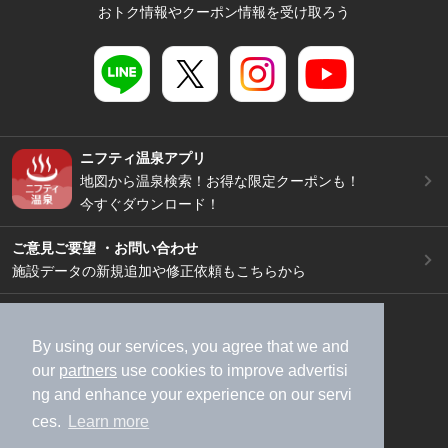
おトク情報やクーポン情報を受け取ろう
ニフティ温泉アプリ
地図から温泉検索！お得な限定クーポンも！
今すぐダウンロード！
ご意見ご要望 ・お問い合わせ
施設データの新規追加や修正依頼もこちらから
スマートフォン
/
PC
加盟店募集（資料請求）
広告出稿のご案内
By using our services, you agree that we and
our
partners
use cookies to improve advertisi
利用規約
ライフスタイルMEMBERS+規約
ng and enhance your experience on our servi
特定商取引法に基づく表記
ヘルプ
採用情報
ces.
Learn more
運営会社
個人情報保護ポリシー