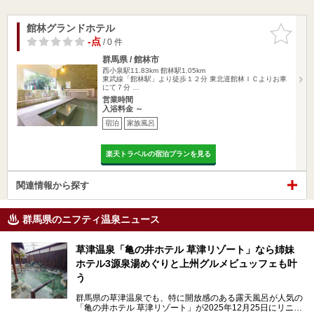
館林グランドホテル
お気に入
りに追加
-点
/ 0 件
群馬県 / 館林市
西小泉駅11.83km
館林駅1.05km
東武線「館林駅」より徒歩１２分 東北道館林ＩＣよりお車
にて７分 …
営業時間
入浴料金 ～
宿泊
家族風呂
楽天トラベルの宿泊プランを見る
関連情報から探す
群馬県のニフティ温泉ニュース
草津温泉「亀の井ホテル 草津リゾート」なら姉妹
ホテル3源泉湯めぐりと上州グルメビュッフェも叶
う
群馬県の草津温泉でも、特に開放感のある露天風呂が人気の
「亀の井ホテル 草津リゾート」が2025年12月25日にリニュ