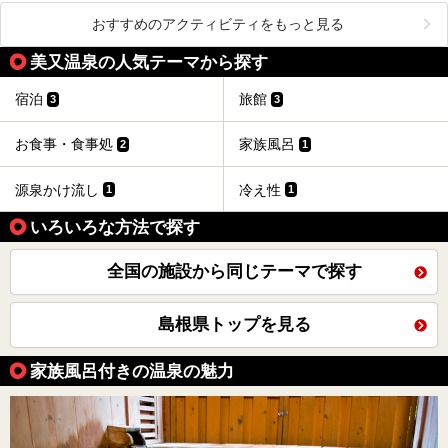
おすすめのアクティビティをもっと見る
美又温泉の人気テーマから探す
宿泊
旅館
3
3
お食事・食事処
家族風呂
2
1
源泉かけ流し
冷え性
1
1
いろいろな方法で探す
全国の施設から同じテーマで探す
島根県トップを見る
家族風呂付きの温泉の魅力