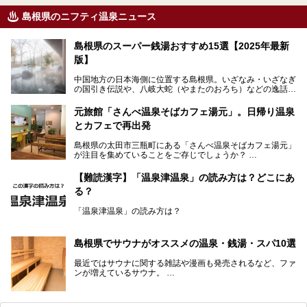
島根県のニフティ温泉ニュース
島根県のスーパー銭湯おすすめ15選【2025年最新
版】
中国地方の日本海側に位置する島根県。いざなみ・いざなぎ
の国引き伝説や、八岐大蛇（やまたのおろち）などの逸話が
残る神話の里というイメージが強く、出雲大社には毎年多く
の参拝客が訪れます。「出雲縁結び空港」への直行便なら、
元旅館「さんべ温泉そばカフェ湯元」。日帰り温泉
首都圏からでも実は2時間圏内で到着できるアクセスも魅力
とカフェで再出発
です。
そんな島根県には、玉造温泉（松江市）や温泉津温泉（大田
島根県の太田市三瓶町にある「さんべ温泉そばカフェ湯元」
市）など、古くから知られる温泉郷が多くあります。ゆった
が注目を集めていることをご存じでしょうか？
り流れる時間のなかで、心の底からのんびりできるスーパー
銭湯＆日帰り温泉の数々をピックアップしてご紹介します。
「さんべ温泉そばカフェ湯元」は日帰り温泉と、名物のそば
【難読漢字】「温泉津温泉」の読み方は？どこにあ
を提供するカフェという新しい営業スタイルで、観光客に限
る？
らず地元民にも親しまれています。
「温泉津温泉」の読み方は？
宿泊をせずとも、気軽に源泉のお湯をつかった温泉と、美味
しいそばが楽しめるなんて、とても素敵ですよね。
読めそうで読めない、難読温泉地名漢字。あなたは読めます
しかし、元は温泉旅館だったこちらの施設、さまざまな背景
か？
を経て現在のスタイルに辿り着いているのです。
島根県でサウナがオススメの温泉・銭湯・スパ10選
最近ではサウナに関する雑誌や漫画も発売されるなど、ファ
ンが増えているサウナ。