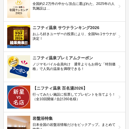
全国約2.2万件の中から頂点に選ばれた、2025年の人
気施設は…
ニフティ温泉 サウナランキング2026
おふろ好きユーザーの投票により、全国No.1サウナが
決定！
ニフティ温泉プレミアムクーポン
ノジマモバイル会員向け 通常よりもお得な「特別価
格」で人気の温泉を満喫できる！
【ニフティ温泉 百名湯2026】
行ってみたい施設に投票してプレゼントを当てよう！
（全10回開催 / 合計260名様）
岩盤浴特集
日本全国の岩盤浴情報だけをピックアップ。まとめて