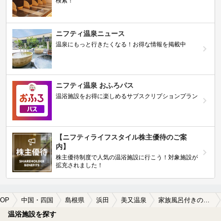
検索！
ニフティ温泉ニュース
温泉にもっと行きたくなる！お得な情報を掲載中
ニフティ温泉 おふろパス
温浴施設をお得に楽しめるサブスクリプションプラン
【ニフティライフスタイル株主優待のご案
内】
株主優待制度で人気の温浴施設に行こう！対象施設が
拡充されました！
OP
中国・四国
島根県
浜田
美又温泉
家族風呂付きの美又温泉の温泉、日帰り温泉、スーパー銭湯おすすめ
温浴施設を探す