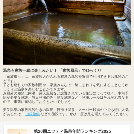
温泉も家族一緒に楽しみたい！ 「家族風呂」でゆっくり
「家族風呂」は、家族数人が入れる程度の風呂を貸切で利用できるお風呂のこ
とです。
子ども連れでの家族利用や、家族みんなで一緒にまわりを気にすることなくゆ
っくりと温泉を楽しむことができます。
お風呂の種類は内湯、露天風呂など設置されている施設によって様々。事前予
約が必要な施設、当日利用のみ可能な施設など、利用ルールはそれぞれ異なる
ので、事前に確認しておくといいでしょう。
美又温泉の家族風呂付きの温泉、日帰り温泉、スーパー銭湯の中でも特に人気
があるのは、
山根旅館
などの施設です。ぜひ一度は足を運んでみてください。
第20回ニフティ温泉年間ランキング2025