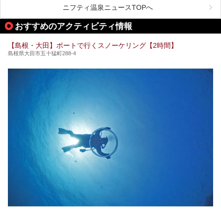
しかしサウナは一口にサウナと言っても、ドライサウナ、ス
ニフティ温泉ニュースTOPへ
チームサウナ、塩サウナなどが存在し、施設によって様々な
こだわりを持つ施設も増えています。
おすすめのアクティビティ情報
今回はそんな今話題のサウナが楽しめる、島根県内にあるオ
【島根・大田】ボートで行くスノーケリング【2時間】
ススメ温泉・銭湯・スパを10件まとめてご紹介します。
島根県大田市五十猛町288-4