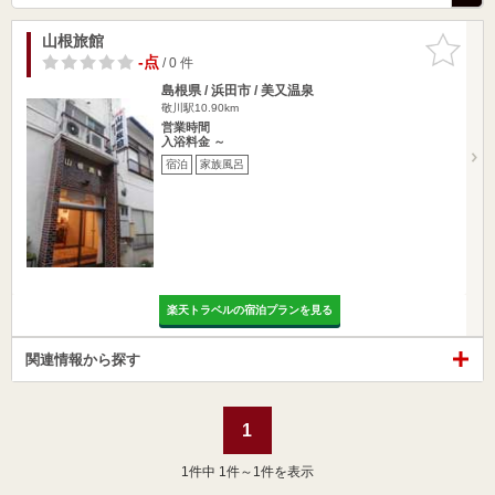
山根旅館
お気に入
りに追加
-点
/ 0 件
島根県 / 浜田市 / 美又温泉
敬川駅10.90km
営業時間
入浴料金 ～
宿泊
家族風呂
楽天トラベルの宿泊プランを見る
関連情報から探す
1
1
件中 1件～1件を表示