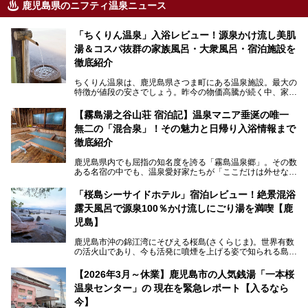
鹿児島県のニフティ温泉ニュース
「ちくりん温泉」入浴レビュー！源泉かけ流し美肌
湯＆コスパ抜群の家族風呂・大衆風呂・宿泊施設を
徹底紹介
ちくりん温泉は、鹿児島県さつま町にある温泉施設。最大の
特徴が値段の安さでしょう。昨今の物価高騰が続く中、家族
風呂1室1時間900円・大衆風呂大人1人300円、宿泊大人1人
4,000円～、と驚くべき価格を維持。
【霧島湯之谷山荘 宿泊記】温泉マニア垂涎の唯一
無二の「混合泉」！その魅力と日帰り入浴情報まで
さらに、源泉100％かけ流しのツルツル美肌湯を堪能できる
点にも注目すべき。30年以上全国の温泉を巡った筆者の経
徹底紹介
験上、穴場中の穴場と言っても決して過言ではありません。
鹿児島県内でも屈指の知名度を誇る「霧島温泉郷」。その数
今回は「ちくりん温泉」の家族風呂・大衆風呂・宿泊施設に
ある名宿の中でも、温泉愛好家たちが「ここだけは外せな
ついて、徹底レビューします！
い」と熱い視線を送るのが「霧島湯之谷山荘（以下：湯之谷
山荘）」です。
「桜島シーサイドホテル」宿泊レビュー！絶景混浴
露天風呂で源泉100％かけ流しにごり湯を満喫【鹿
最大の魅力は、ここでしか体験できない絶妙なバランスの
「自噴混合泉」。今回は、その極上の湯を心ゆくまで堪能す
児島】
べく宿泊し、実際に感じたお湯のちからと宿の魅力を詳しく
レポートします。
鹿児島市沖の錦江湾にそびえる桜島(さくらじま)。世界有数
の活火山であり、今も活発に噴煙を上げる姿で知られる島で
また、気軽に立ち寄りたい方のための「日帰り入浴情報」も
す。「桜島シーサイドホテル」は桜島の南端付近に佇むリゾ
併せて解説。温泉マニアをも唸らせる“生きたお湯”の正体に
ートホテル。最大の魅力が、錦江湾に面した絶景混浴露天風
【2026年3月～休業】鹿児島市の人気銭湯「一本桜
迫ります。
呂でしょう。源泉100％かけ流しのにごり湯は、多くの温泉
温泉センター」の 現在を緊急レポート【入るなら
ファンを魅了する存在です。
今】