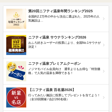
第20回ニフティ温泉年間ランキング2025
全国約2.2万件の中から頂点に選ばれた、2025年の人
気施設は…
ニフティ温泉 サウナランキング2026
おふろ好きユーザーの投票により、全国No.1サウナが
決定！
ニフティ温泉プレミアムクーポン
ノジマモバイル会員向け 通常よりもお得な「特別価
格」で人気の温泉を満喫できる！
【ニフティ温泉 百名湯2026】
行ってみたい施設に投票してプレゼントを当てよう！
（全10回開催 / 合計260名様）