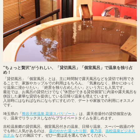
"ちょっと贅沢"がうれしい、「貸切風呂」「個室風呂」で温泉を独り占
め！
「貸切風呂」「個室風呂」とは、主に時間制で露天風呂などを貸切で利用でき
ることで、家族やカップルでの利用はもちろん、「気兼ねなく、静かにゆっく
り温泉に浸かりたい」「絶景を独り占めしたい」という方にも人気です。
最近では、お風呂の貸切だけでなく"休憩ができる貸切個室"に内湯や露天風呂を
併設した豪華な貸切を提供している日帰り温泉も増えています。
入浴時にはなればなれにならずにすむので、デートや家族での利用にオススメ
です。
埼玉県の「
熊谷天然温泉 花湯スパリゾート
」は、露天壺湯付の貸切個室があ
り、温泉でリラックスしながらプライベートタイムを楽しめます。
吉松温泉郷の貸切風呂、個室風呂付きの温泉、日帰り温泉、スーパー銭湯の中
でも特に人気があるのは、
森のやかた湯ったり館
、
藤乃湯
、
吉松温泉ビジネス
ホテル
などの施設です。ぜひ一度は足を運んでみてください。