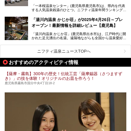
今回筆者自ら宿泊。桜島シーサイドホテルの“温泉”はじめ、
食事やアクセスなど詳細レビューします。
「一本桜温泉センター」(鹿児島県鹿児島市)は、県内を代表
する人気温泉銭湯のひとつ。ニフティ温泉年間ランキング2
025では、鹿児島県総合第4位を獲得。年中無休かつ24時間
営業なので、就寝前の入浴や寝起き一番の朝湯など利便性が
「湯川内温泉 かじか荘」が2025年4月26日～プレ
抜群！ 多くの常連客やファンでいつも賑わっています。し
オープン！最新情報を詳細レビュー【鹿児島】
かし建物の老朽化に伴い、2026年2月28日24時をもって休
業。現在の施設を取り壊し・同じ場所に新築するため、再開
「湯川内温泉 かじか荘」(鹿児島県出水市)は、江戸時代に開
は約2年後を予定しています。
かれた足元湧出の名湯。遠隔地ながらも全国から温泉愛好家
が訪れ、温泉ファンなら一度は入ってみたい憧れの温泉とも
今回は2025年の年末に訪問・現地体験し、一本桜温泉セン
いえる存在です。2023年にいったん閉館しましたが、その
ターの“現在”を緊急レポートします！
後経営が変わり、復旧作業を実施。2025年4月26日に日帰
ニフティ温泉ニュースTOPへ
り入浴施設としてプレオープンしました。
おすすめのアクティビティ情報
筆者自身、閉館中もボランティア作業や取材等で数回現地へ
【薩摩・霧島】300年の歴史！伝統工芸「薩摩錫器（さつますず
乗り込みましたが、今回もオープン前日から初日にかけて現
き）」の技を体験！オリジナルのお皿を作ろう！
地訪問。リニューアルした浴室・最新情報を中心に、以前と
の相違点や注意事項などを詳細レビューします。
鹿児島県霧島市国分中央4丁目18-2