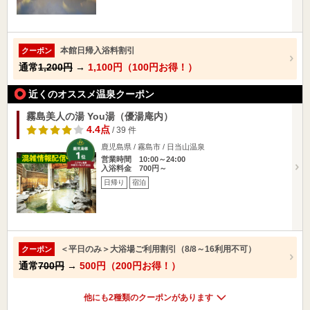
本館日帰入浴料割引
クーポン
通常
1,200円
→
1,100円（100円お得！）
近くのオススメ温泉クーポン
霧島美人の湯 You湯（優湯庵内）
4.4点
/ 39 件
鹿児島県 / 霧島市 / 日当山温泉
営業時間 10:00～24:00
入浴料金 700円～
日帰り
宿泊
＜平日のみ＞大浴場ご利用割引（8/8～16利用不可）
クーポン
通常
700円
→
500円（200円お得！）
他にも2種類のクーポンがあります