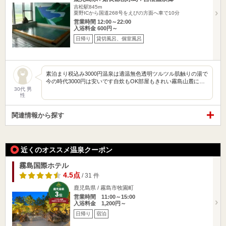
吉松駅845m
栗野ICから国道268号をえびの方面へ車で10分
営業時間 12:00～22:00
入浴料金 600円～
日帰り
貸切風呂、個室風呂
素泊まり税込み3000円温泉は適温無色透明ツルツル肌触りの湯で
今の時代3000円は安いです自炊もOK部屋もきれい霧島山麓に…
30代 男
性
関連情報から探す
近くのオススメ温泉クーポン
霧島国際ホテル
4.5点
/ 31 件
鹿児島県 / 霧島市牧園町
営業時間 11:00～15:00
入浴料金 1,200円～
日帰り
宿泊