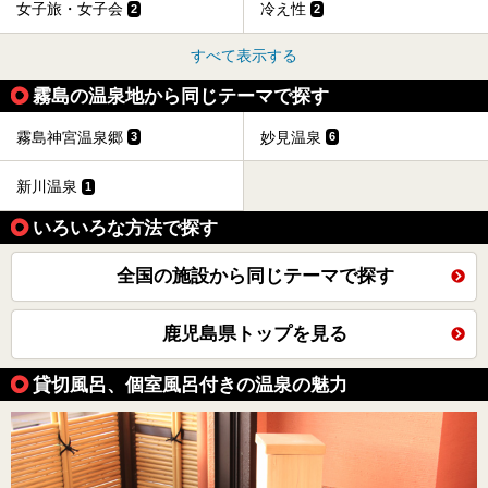
女子旅・女子会
冷え性
2
2
すべて表示する
霧島の温泉地から同じテーマで探す
霧島神宮温泉郷
妙見温泉
3
6
新川温泉
1
いろいろな方法で探す
全国の施設から同じテーマで探す
鹿児島県トップを見る
貸切風呂、個室風呂付きの温泉の魅力