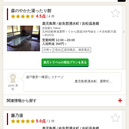
森のやかた湯ったり館
お気に入
りに追加
4.5点
/ 4 件
鹿児島県 / 姶良郡湧水町 / 吉松温泉郷
吉松駅1.59km
九州自動車道栗野ＩＣから国道268号線をＪＲ吉松駅方面
へ約20分
営業時間 12:00～20:00
入浴料金 350円～
日帰り
宿泊
貸切風呂、個室風呂
楽天トラベルの宿泊プランを見る
超!?激安一棟貸しコテージ
鹿児島県湧水町、栗野IC…
40代 男
性
関連情報から探す
藤乃湯
お気に入
りに追加
5.0点
/ 1 件
鹿児島県 / 姶良郡湧水町 / 吉松温泉郷