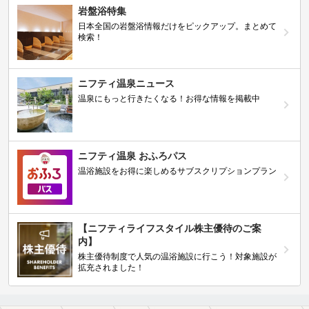
岩盤浴特集
日本全国の岩盤浴情報だけをピックアップ。まとめて
検索！
ニフティ温泉ニュース
温泉にもっと行きたくなる！お得な情報を掲載中
ニフティ温泉 おふろパス
温浴施設をお得に楽しめるサブスクリプションプラン
【ニフティライフスタイル株主優待のご案
内】
株主優待制度で人気の温浴施設に行こう！対象施設が
拡充されました！