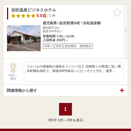
吉松温泉ビジネスホテル
お気に入
りに追加
5.0点
/ 1 件
鹿児島県 / 姶良郡湧水町 / 吉松温泉郷
鶴丸駅472m
国道268号沿い
営業時間 7:00～22:00
入浴料金 250円～
日帰り
宿泊
貸切風呂、個室風呂
ツルツルの黒褐色の源泉をドバドバ注入 宮崎県との県境に近い湧
水町鶴丸地区で、国道268号線沿いにひっそりと佇む、激安…
50代～
男性
関連情報から探す
1
3
件中 1件～3件を表示