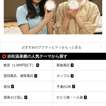
おすすめのアクティビティをもっと見る
吉松温泉郷の人気テーマから探す
格安（1,000円以下）
家族風呂
6
4
貸切風呂、個室風呂
カップル
3
3
宿泊
子連れOK
2
2
源泉かけ流し
ひとり旅・一人旅
2
2