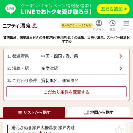
購入済チケットはこちら
ログイン
履歴
メニュー
貸切風呂、個室風呂付きの多度津駅(香川県)近くの温泉、日帰り温泉、スーパー銭湯お
すすめ
1. 都道府県
中国・四国 / 香川県
2. 沿線・駅
多度津駅
3. こだわり条件
貸切風呂、個室風呂
こだわり条件を変更する
リストから探す
地図から探す
湯元さぬき瀬戸大橋温泉 瀬戸内荘
お気に入
りに追加