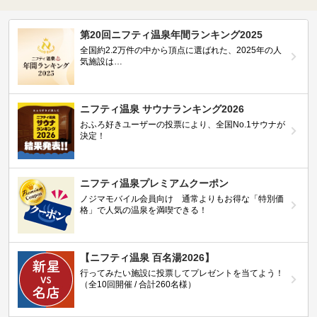
第20回ニフティ温泉年間ランキング2025
全国約2.2万件の中から頂点に選ばれた、2025年の人
気施設は…
ニフティ温泉 サウナランキング2026
おふろ好きユーザーの投票により、全国No.1サウナが
決定！
ニフティ温泉プレミアムクーポン
ノジマモバイル会員向け 通常よりもお得な「特別価
格」で人気の温泉を満喫できる！
【ニフティ温泉 百名湯2026】
行ってみたい施設に投票してプレゼントを当てよう！
（全10回開催 / 合計260名様）