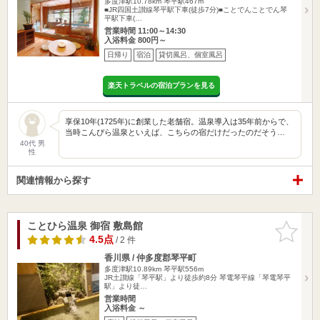
多度津駅10.78km
琴平駅467m
■JR四国土讃線琴平駅下車(徒歩7分)■ことでんことでん琴
平駅下車(…
営業時間 11:00～14:30
入浴料金 800円～
日帰り
宿泊
貸切風呂、個室風呂
楽天トラベルの宿泊プランを見る
享保10年(1725年)に創業した老舗宿。温泉導入は35年前からで、
当時こんぴら温泉といえば、こちらの宿だけだったのだそう…
40代 男
性
関連情報から探す
ことひら温泉 御宿 敷島館
お気に入
りに追加
4.5点
/ 2 件
香川県 / 仲多度郡琴平町
多度津駅10.89km
琴平駅556m
JR土讃線「琴平駅」より徒歩約8分 琴電琴平線「琴電琴平
駅」より徒…
営業時間
入浴料金 ～