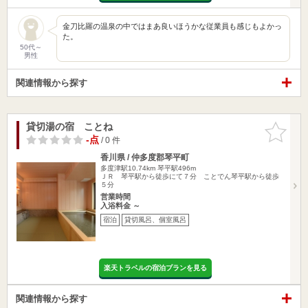
金刀比羅の温泉の中ではまあ良いほうかな従業員も感じもよかっ
た。
50代～
男性
関連情報から探す
貸切湯の宿 ことね
お気に入
りに追加
-点
/ 0 件
香川県 / 仲多度郡琴平町
多度津駅10.74km
琴平駅496m
ＪＲ 琴平駅から徒歩にて７分 ことでん琴平駅から徒歩
５分
営業時間
入浴料金 ～
宿泊
貸切風呂、個室風呂
楽天トラベルの宿泊プランを見る
関連情報から探す