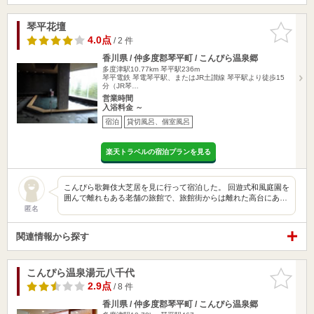
琴平花壇
お気に入
りに追加
4.0点
/ 2 件
香川県 / 仲多度郡琴平町 / こんぴら温泉郷
多度津駅10.77km
琴平駅236m
琴平電鉄 琴電琴平駅、またはJR土讃線 琴平駅より徒歩15
分（JR琴…
営業時間
入浴料金 ～
宿泊
貸切風呂、個室風呂
楽天トラベルの宿泊プランを見る
こんぴら歌舞伎大芝居を見に行って宿泊した。 回遊式和風庭園を
囲んで離れもある老舗の旅館で、旅館街からは離れた高台にあ…
匿名
関連情報から探す
こんぴら温泉湯元八千代
お気に入
りに追加
2.9点
/ 8 件
香川県 / 仲多度郡琴平町 / こんぴら温泉郷