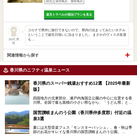
宿泊
貸切風呂、個室風呂
楽天トラベルの宿泊プランを見る
コロナで県外に旅行できないので、県内の泊まってみたいホテル
ということで誕生日祝いに泊まりました。 まさかのヴィスポ友達
も…
30代 男
性
関連情報から探す
香川県のニフティ温泉ニュース
香川県のスーパー銭湯おすすめ12選 【2025年最新
版】
四国地方の北東部分、瀬戸内海国立公園の中心に位置する香
川県。全国で最も面積の小さい県ながら、「うどん県」とも
呼ばれるほどに有名な讃岐うどんをはじめ、小豆島の素麺と
オリーブ、和三盆、製塩や醤油など特産品は実にバラエティ
国営讃岐まんのう公園（香川県仲多度郡）付近の温
豊か。近年は瀬戸内海の島々を舞台にした「瀬戸内国際芸術
泉3選
祭」も開催され、アートの県としても知られています。
今回は、そんな香川県で特におすすめのスーパー銭湯をピッ
夏には大型音楽フェス「モンスターバッシュ」、春・秋は季
クアップしました。気になるスーパー銭湯があったら、ぜひ
節のお花がキレイな香川県の国営讃岐まんのう公園。
訪れてみてください！