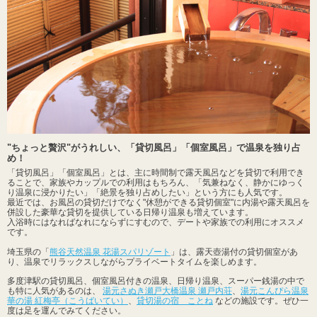
"ちょっと贅沢"がうれしい、「貸切風呂」「個室風呂」で温泉を独り占
め！
「貸切風呂」「個室風呂」とは、主に時間制で露天風呂などを貸切で利用でき
ることで、家族やカップルでの利用はもちろん、「気兼ねなく、静かにゆっく
り温泉に浸かりたい」「絶景を独り占めしたい」という方にも人気です。
最近では、お風呂の貸切だけでなく"休憩ができる貸切個室"に内湯や露天風呂を
併設した豪華な貸切を提供している日帰り温泉も増えています。
入浴時にはなればなれにならずにすむので、デートや家族での利用にオススメ
です。
埼玉県の「
熊谷天然温泉 花湯スパリゾート
」は、露天壺湯付の貸切個室があ
り、温泉でリラックスしながらプライベートタイムを楽しめます。
多度津駅の貸切風呂、個室風呂付きの温泉、日帰り温泉、スーパー銭湯の中で
も特に人気があるのは、
湯元さぬき瀬戸大橋温泉 瀬戸内荘
、
湯元こんぴら温泉
華の湯 紅梅亭（こうばいてい）
、
貸切湯の宿 ことね
などの施設です。ぜひ一
度は足を運んでみてください。