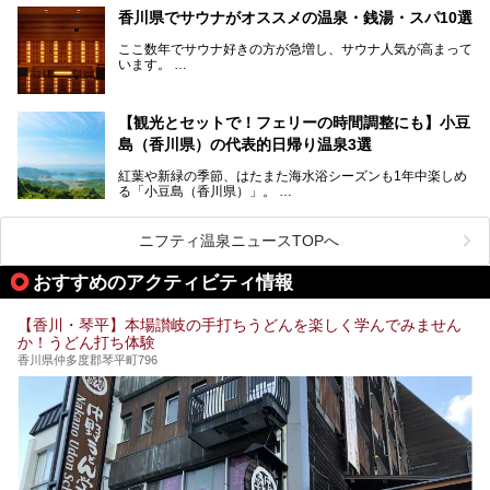
四国唯一の国営公園であり、広さは東京ディズニーランド７
香川県でサウナがオススメの温泉・銭湯・スパ10選
個分！（350ha）
ここ数年でサウナ好きの方が急増し、サウナ人気が高まって
園内にはキャンプ場もあり、レンタサイクルで外周をぐるっ
います。
と一周することもできます。
施設ごとにサウナ、水風呂、外気欲と楽しめ、「ととのう」
快感が最高なんです。
今回は四国・香川県でそんな「ととのう」快感を楽しめる施
【観光とセットで！フェリーの時間調整にも】小豆
設を紹介します。
そんな国営讃岐まんのう公園は園内に温泉がありません。
ぜひ香川県に住んでいる方や訪れる予定のある方は、香川の
島（香川県）の代表的日帰り温泉3選
サウナ施設を行ってみましょう！
公園で汗をかいたあとスッキリできる近くの日帰り温泉を3
紅葉や新緑の季節、はたまた海水浴シーズンも1年中楽しめ
つご紹介しますね。
る「小豆島（香川県）」。
1周すると82kmもあることから、西と東・南と北ではまっ
たく風景がちがいます。
ニフティ温泉ニュースTOPへ
この記事では西・東・中間くらいの位置にある、小豆島を代
おすすめのアクティビティ情報
表する３つの大人気温泉をご紹介します。
ご紹介する３つとも露天風呂が存在し、すべてオーシャンビ
【香川・琴平】本場讃岐の手打ちうどんを楽しく学んでみません
ュー！お楽しみに。
か！うどん打ち体験
香川県仲多度郡琴平町796