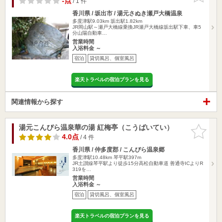
-点
/ 1 件
香川県 / 坂出市 / 湯元さぬき瀬戸大橋温泉
多度津駅9.03km
坂出駅1.82km
JR岡山駅～瀬戸大橋線乗換JR瀬戸大橋線坂出駅下車、車5
分山陽自動車…
営業時間
入浴料金 ～
宿泊
貸切風呂、個室風呂
楽天トラベルの宿泊プランを見る
関連情報から探す
湯元こんぴら温泉華の湯 紅梅亭（こうばいてい）
お気に入
りに追加
4.0点
/ 4 件
香川県 / 仲多度郡 / こんぴら温泉郷
多度津駅10.48km
琴平駅397m
JR土讃線琴平駅より徒歩15分高松自動車道 善通寺ICよりR
319を…
営業時間
入浴料金 ～
宿泊
貸切風呂、個室風呂
楽天トラベルの宿泊プランを見る