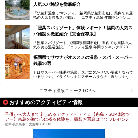
そんな福岡市は、スーパー銭湯も多種多彩。玄界灘を眺めら
人気スパ施設を徹底紹介
れるリゾート気分満点のスーパー銭湯から、繁華街近くのレ
トロな銭湯、泉質自慢の天然温泉まで、福岡市で行ってみた
「筑紫野温泉 アマンディ」(福岡県筑紫野市)は、県内でも屈
いスーパー銭湯を一挙ご紹介します。
指の人気を誇るスパ施設。「ニフティ温泉 年間ランキング2
022」では、福岡県岩盤浴部門第１位を獲得。いつも多くの
入浴客で賑わっています。
「照葉スパリゾート」体験レポート！福岡の人気ス
パ施設を徹底紹介【完全保存版】
そこで今回は、ニフティ温泉ライターである筆者が現地訪
問。週替わりで男女入替制の温泉・サウナや岩盤浴・VIPル
「照葉スパリゾート」(福岡県福岡市)は、県内でも屈指の人
ーム・併設するレストランを体験し、それらの全貌を徹底紹
気を誇る温浴施設。「ニフティ温泉 年間ランキング2023」
介します！
では福岡県総合第３位を獲得し、平日・土日を問わず多くの
常連客で賑わっています。
福岡県でサウナがオススメの温泉・スパ・スーパー
銭湯10選
そこで今回は、ニフティ温泉ライターである筆者が現地体
験。超人気の岩盤房(岩盤浴)をはじめ、スパ＆サウナ・アミ
もはやスーパー銭湯や温泉、スパに欠かせない要素となって
ューズメント・宿泊施設・グルメ・その他施設まで、多彩な
いるサウナ。ドライサウナにスチームサウナ、塩サウナな
る全貌と魅力を徹底紹介します！
ど、いくつか異なるタイプが楽しめたり、水風呂や外気浴ス
ペース、ロウリュウなど、心ゆくまで楽しむためのサービス
が充実した施設も多くみられます。
ニフティ温泉ニュースTOPへ
今回はそんなサウナにこだわった、福岡県内のオススメ温
泉・銭湯・スパを10件紹介したいと思います！
おすすめのアクティビティ情報
子供から大人まで楽しめるアクティビティ☆【糸島・SUP体験ツ
アー】糸島の海で心に残る体験を。撮影お写真は全てプレゼン♪
福岡県糸島市二丈吉井3515-10