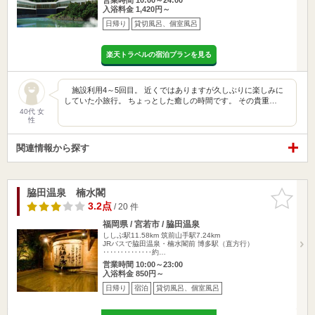
入浴料金 1,420円～
日帰り
貸切風呂、個室風呂
楽天トラベルの宿泊プランを見る
施設利用4～5回目。 近くではありますが久しぶりに楽しみに
していた小旅行。 ちょっとした癒しの時間です。 その貴重…
40代 女
性
関連情報から探す
脇田温泉 楠水閣
お気に入
りに追加
3.2点
/ 20 件
福岡県 / 宮若市 / 脇田温泉
ししぶ駅11.58km
筑前山手駅7.24km
JRバスで脇田温泉・楠水閣前 博多駅（直方行）
‥‥‥‥‥‥‥約…
営業時間 10:00～23:00
入浴料金 850円～
日帰り
宿泊
貸切風呂、個室風呂