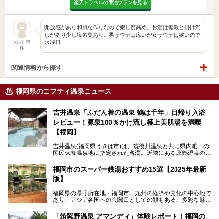
楽天トラベルの宿泊プランを見る
開放感があり和風な作りなので癒し度高め。お湯は循環と掛け流
しがあり少し塩素臭あり。男サウナは広いが女サウナは狭いので
水曜日…
30代 男
性
関連情報から探す
福岡県のニフティ温泉ニュース
吉井温泉「ふだん着の温泉 鶴は千年」日帰り入浴
レビュー！源泉100％かけ流し極上美肌湯を満喫
【福岡】
吉井温泉(福岡県うきは市)は、筑後川温泉と共に県内唯一の
国民保養温泉地に指定された名湯。近隣にある原鶴温泉の観
光地風情と異なり、長閑な田園地帯に佇む小さな温泉地で
す。
福岡市のスーパー銭湯おすすめ15選【2025年最新
版】
「ふだん着の温泉 鶴は千年」は、吉井温泉にある日帰り入
浴施設。源泉100％かけ流しの極上美肌湯を楽しめ、近隣の
福岡県の県庁所在地・福岡市。九州の経済や文化の中心地で
住民や温泉ファンに愛され続けています。今回は筆者自ら日
あり、アジア各国への玄関口としての顔もある、多彩な魅力
帰り入浴し、自慢の温泉を中心に詳細レビューします！
をもつ大都市です。
「筑紫野温泉 アマンディ」体験レポート！福岡の