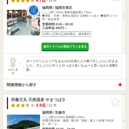
4.7点
/ 10 件
福岡県 / 福岡市東区
ししぶ駅7.30km
香椎花園前駅1.75km
◆博多・天神・香椎を巡回する無料バスあり ◆最寄りバス
停「総合体育…
営業時間 8:00～26:00
入浴料金 990円～
日帰り
宿泊
貸切風呂、個室風呂
楽天トラベルの宿泊プランを見る
ボードゲームエリアなるものが出来たとの事で久しぶりに行きま
した。 久しぶりに行くとやっぱり良いなぁーと思いながら別館1
階…
40代 男
性
関連情報から探す
宗像王丸 天然温泉 やまつばさ
お気に入
りに追加
3.9点
/ 22 件
福岡県 / 宗像市
ししぶ駅10.62km
東郷駅2.16km
JR鹿児島本線「東郷」駅(JR「博多」駅より快速で約28
分、JR「小…
営業時間 10:00～24:00