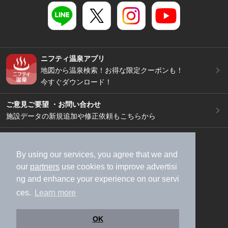
ニフティ温泉アプリ
地図から温泉検索！お得な限定クーポンも！
今すぐダウンロード！
ご意見ご要望 ・お問い合わせ
施設データの新規追加や修正依頼もこちらから
スマートフォン
/
PC
加盟店募集（資料請求）
広告出稿のご案内
By using our services, you agree that we and
our
partners
use cookies to improve advertisi
利用規約
ライフスタイルMEMBERS+規約
ng and enhance your experience on our servi
特定商取引法に基づく表記
ヘルプ
採用情報
ces.
Learn more
運営会社
個人情報保護ポリシー
©NIFTY Lifestyle Co., Ltd.
OK