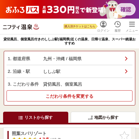
購入済チケットはこちら
ログイン
履歴
メニュー
貸切風呂、個室風呂付きのししぶ駅(福岡県)近くの温泉、日帰り温泉、スーパー銭湯お
すすめ
1. 都道府県
九州・沖縄 / 福岡県
2. 沿線・駅
ししぶ駅
3. こだわり条件
貸切風呂、個室風呂
こだわり条件を変更する
リストから探す
地図から探す
照葉スパリゾート
お気に入
りに追加