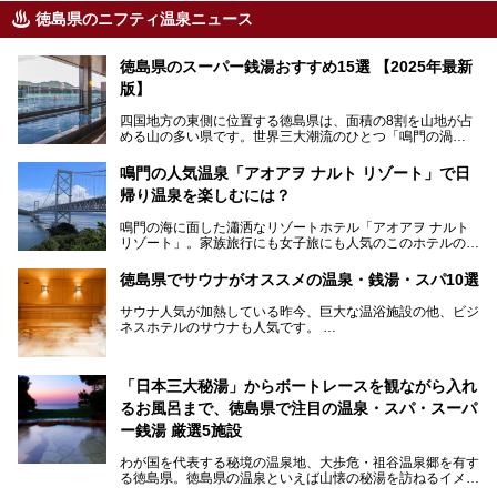
徳島県のニフティ温泉ニュース
徳島県のスーパー銭湯おすすめ15選 【2025年最新
版】
四国地方の東側に位置する徳島県は、面積の8割を山地が占
める山の多い県です。世界三大潮流のひとつ「鳴門の渦
潮」、阿波踊りで盛り上がる徳島市、かずら橋に代表される
吉野川上流域の秘境・祖谷渓、アカウミガメの産卵地として
鳴門の人気温泉「アオアヲ ナルト リゾート」で日
知られる太平洋岸の大浜海岸など、同じ徳島県内でも、山に
帰り温泉を楽しむには？
隔てられた地域ごとに異なる風情を楽しめます。
鳴門の海に面した瀟洒なリゾートホテル「アオアヲ ナルト
徳島県は、淡路島経由での京阪神エリアへのアクセスの良さ
リゾート」。家族旅行にも女子旅にも人気のこのホテルの日
も魅力です。大阪や神戸など大都市への高速バス路線も充実
帰りでの楽しみ方を紹介します。温泉もグルメもアクティビ
していて、神戸へは約2時間、大阪へは2時間30分程度で到
ティも全部体験してみたいという贅沢な悩みも叶いますよ！
着できます。ここでは、そんな徳島県でおすすめのスーパー
徳島県でサウナがオススメの温泉・銭湯・スパ10選
温泉からは海一望です。
銭湯をまとめてご紹介します。
サウナ人気が加熱している昨今、巨大な温浴施設の他、ビジ
ネスホテルのサウナも人気です。
仕事終わりや空き時間にも通う人が続出しているサウナ、今
住んでいる所にもサウナがあるか、気になりますよね？
今回の記事では徳島県にあるサウナが人気の施設を紹介して
「日本三大秘湯」からボートレースを観ながら入れ
いきます！
るお風呂まで、徳島県で注目の温泉・スパ・スーパ
ー銭湯 厳選5施設
わが国を代表する秘境の温泉地、大歩危・祖谷温泉郷を有す
る徳島県。徳島県の温泉といえば山懐の秘湯を訪ねるイメー
ジを持つ人も多いかもしれませんが、海に面したリゾート感