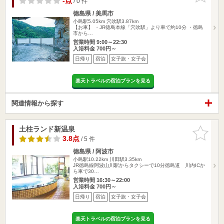
-点
/ 0 件
徳島県 / 美馬市
小島駅5.05km
穴吹駅3.87km
【お車】 ・JR徳島本線「穴吹駅」より車で約10分 ・徳島
市から…
営業時間 9:00～22:30
入浴料金 700円～
日帰り
宿泊
女子旅・女子会
楽天トラベルの宿泊プランを見る
関連情報から探す
土柱ランド新温泉
お気に入
りに追加
3.8点
/ 5 件
徳島県 / 阿波市
小島駅10.22km
川田駅3.35km
JR徳島線阿波山川駅からタクシーで10分徳島道 川内ICか
ら車で30…
営業時間 16:30～22:00
入浴料金 700円～
日帰り
宿泊
女子旅・女子会
楽天トラベルの宿泊プランを見る