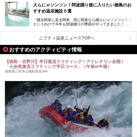
あふれるスパやボートレースを見ながら入浴できる珍しい温
入らにゃソンソン！阿波踊り後に入りたい徳島のお
浴施設などもあり、いろいろなお湯を楽しむことができま
すすめ温浴施設５選
す。
「踊る阿呆に見る阿呆、同じ阿呆なら踊らにゃソンソン！」
今回は、そんな徳島県にある温浴施設のなかから、筆者が
というわけで今年も阿波踊りの季節がやってきました！
「一度訪ねてみたい」と気になっている魅力的な施設を5件
ピックアップして紹介します。
400年の歴史がある阿波踊りは、毎年8月12日から15日まで
の4日間、徳島県徳島市で開催されます。徳島市の中心街に
ニフティ温泉ニュースTOPへ
有料と無料の演舞場が設けられ、夜な夜な陽気なお囃子と踊
りが繰り広げられます。
※2021/05/26時点の情報です。
おすすめのアクティビティ情報
せっかく見に行ったのなら「にわか連」に参加して踊りまし
ょう！「にわか連」なら阿波踊り初心者の観光客でも、無料
【徳島・吉野川】半日激流ラフティング！アドレナリン全開！
で輪に入って踊れるんです。
「小歩危激流ラフティング半日コース」（午前or午後）
ひとしきり踊った後は、徳島のお風呂で一休みはいかがでし
徳島県三好市山城町政友344
ょう？
今回は阿波踊りの後に汗を流すのにぴったりな、徳島のおす
すめ温浴施設をご紹介します！