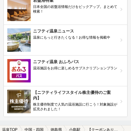
岩盤浴特集
日本全国の岩盤浴情報だけをピックアップ。まとめて
検索！
ニフティ温泉ニュース
温泉にもっと行きたくなる！お得な情報を掲載中
ニフティ温泉 おふろパス
温浴施設をお得に楽しめるサブスクリプションプラン
【ニフティライフスタイル株主優待のご案
内】
株主優待制度で人気の温浴施設に行こう！対象施設が
拡充されました！
温泉TOP
中国・四国
徳島県
小島駅
【クーポンあり】女子旅・女子会におすすめの小島駅近くの温泉、日帰り温泉、スーパー銭湯おすすめ