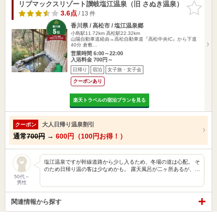
リブマックスリゾート讃岐塩江温泉（旧 さぬき温泉）
お気に入
りに追加
3.6点
/ 13 件
香川県 / 高松市 / 塩江温泉郷
小島駅11.72km
高松駅22.32km
山陽自動車道経由→高松自動車道『高松中央IC』から下道
40分 倉敷…
営業時間 6:00～22:00
入浴料金 700円～
日帰り
宿泊
女子旅・女子会
クーポンあり
楽天トラベルの宿泊プランを見る
大人日帰り温泉割引
クーポン
通常
700円
→
600円（100円お得！）
塩江温泉ですが幹線道路から少し入るため、冬場の道は心配。 そ
のため日帰り温の客は少なめかも。 露天風呂が二ヶ所あるが、…
50代～
男性
関連情報から探す