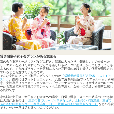
貸切個室や女子会プランがある施設も
気の合う友達と一緒にスパなどに行き、温泉に入ったり、美味しいものを食べた
り、エステを受けたりするのはとても楽しいもの。つい盛り上がってしまうことも
あるので、できればそういった客層にあった雰囲気の施設や貸切の個室が用意され
ているところ選びたいものです。
そんな女性のグループ利用にピッタリなのが
「横浜天然温泉SPA EAS（スパ イア
ス）」
。館内にはフォトジェニックな「女性専用 貸切個室プレミアムルーム」を用
意。女性専用リラクセーションルーム「ヴィーナスラウンジ」は女性浴室のロッカ
ーから直通で利用可能でブランケットも女性専用と、女性への気遣いを随所に感じ
る施設です。
小島駅の女子旅・女子会におすすめの温泉、日帰り温泉、スーパー銭湯の中でも特
に人気があるのは、
清流の郷 ブルーヴィラあなぶき
、
土柱ランド新温泉
、
三好市
ふれあい紅葉センター・紅葉温泉（旧 三野町ふれあい紅葉センター）
などの施設
です。ぜひ一度は足を運んでみてください。