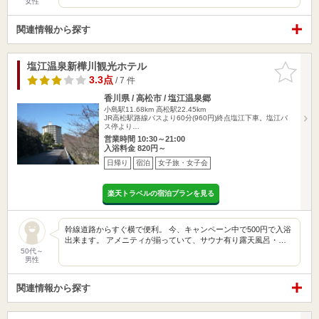
女性
関連情報から探す
塩江温泉新樺川観光ホテル
お気に入
りに追加
3.3点
/ 7 件
香川県 / 高松市 / 塩江温泉郷
小島駅11.68km
高松駅22.45km
JR高松駅路線バスより60分(960円)終点塩江下車。塩江バ
ス停より…
営業時間 10:30～21:00
入浴料金 820円～
日帰り
宿泊
女子旅・女子会
楽天トラベルの宿泊プランを見る
幹線道路からすぐ横で便利。 今、キャンペーン中で500円で入浴
出来ます。 アメニティが揃っていて、サウナ有り露天風呂・…
50代～
男性
関連情報から探す