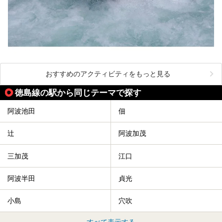
おすすめのアクティビティをもっと見る
徳島線の駅から同じテーマで探す
阿波池田
佃
辻
阿波加茂
三加茂
江口
阿波半田
貞光
小島
穴吹