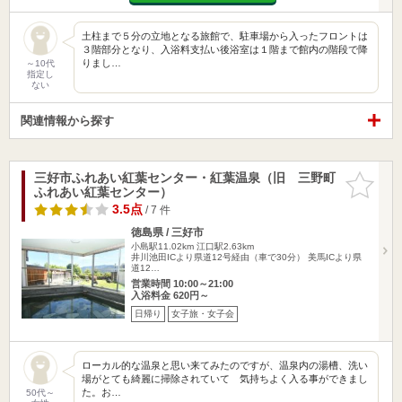
土柱まで５分の立地となる旅館で、駐車場から入ったフロントは
３階部分となり、入浴料支払い後浴室は１階まで館内の階段で降
りまし…
～10代
指定し
ない
関連情報から探す
三好市ふれあい紅葉センター・紅葉温泉（旧 三野町
お気に入
ふれあい紅葉センター）
りに追加
3.5点
/ 7 件
徳島県 / 三好市
小島駅11.02km
江口駅2.63km
井川池田ICより県道12号経由（車で30分） 美馬ICより県
道12…
営業時間 10:00～21:00
入浴料金 620円～
日帰り
女子旅・女子会
ローカル的な温泉と思い来てみたのですが、温泉内の湯槽、洗い
場がとても綺麗に掃除されていて 気持ちよく入る事ができまし
た。お…
50代～