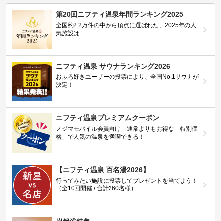
第20回ニフティ温泉年間ランキング2025
全国約2.2万件の中から頂点に選ばれた、2025年の人
気施設は…
ニフティ温泉 サウナランキング2026
おふろ好きユーザーの投票により、全国No.1サウナが
決定！
ニフティ温泉プレミアムクーポン
ノジマモバイル会員向け 通常よりもお得な「特別価
格」で人気の温泉を満喫できる！
【ニフティ温泉 百名湯2026】
行ってみたい施設に投票してプレゼントを当てよう！
（全10回開催 / 合計260名様）