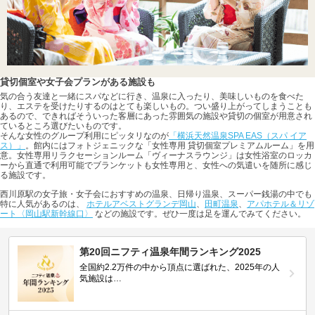
貸切個室や女子会プランがある施設も
気の合う友達と一緒にスパなどに行き、温泉に入ったり、美味しいものを食べた
り、エステを受けたりするのはとても楽しいもの。つい盛り上がってしまうことも
あるので、できればそういった客層にあった雰囲気の施設や貸切の個室が用意され
ているところ選びたいものです。
そんな女性のグループ利用にピッタリなのが
「横浜天然温泉SPA EAS（スパ イア
ス）」
。館内にはフォトジェニックな「女性専用 貸切個室プレミアムルーム」を用
意。女性専用リラクセーションルーム「ヴィーナスラウンジ」は女性浴室のロッカ
ーから直通で利用可能でブランケットも女性専用と、女性への気遣いを随所に感じ
る施設です。
西川原駅の女子旅・女子会におすすめの温泉、日帰り温泉、スーパー銭湯の中でも
特に人気があるのは、
ホテルアベストグランデ岡山
、
田町温泉
、
アパホテル＆リゾ
ート〈岡山駅新幹線口〉
などの施設です。ぜひ一度は足を運んでみてください。
第20回ニフティ温泉年間ランキング2025
全国約2.2万件の中から頂点に選ばれた、2025年の人
気施設は…