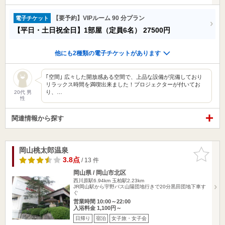
【要予約】VIPルーム 90 分プラン
電子チケット
【平日・土日祝全日】1部屋（定員6名）
27500円
他にも2種類の電子チケットがあります
｢空間｣ 広々した開放感ある空間で、上品な設備が完備しており
リラックス時間を満喫出来ました！プロジェクターが付いてお
り、…
20代 男
性
関連情報から探す
岡山桃太郎温泉
お気に入
りに追加
3.8点
/ 13 件
岡山県 / 岡山市北区
西川原駅6.94km
玉柏駅2.23km
JR岡山駅から宇野バス山陽団地行きで20分黒田団地下車す
ぐ
営業時間 10:00～22:00
入浴料金 1,100円～
日帰り
宿泊
女子旅・女子会