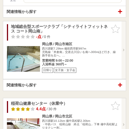
女性
関連情報から探す
地域総合型スポーツクラブ「シティライトフィットネ
お気に入
ス コート岡山南」
りに追加
-点
/ 0 件
岡山県 / 岡山市南区
西川原駅7.29km
備前西市駅997m
児島線「米倉南」交差点川沿いを南へ300mほど行き、線
路手前を左へ。…
営業時間 9:00～22:00
入浴料金 360円～
日帰り
女子旅・女子会
関連情報から探す
稲荷山健康センター（休業中）
お気に入
りに追加
4.4点
/ 30 件
岡山県 / 岡山市北区
西川原駅10.12km
備中高松駅2.30km
・中鉄バス 稲荷山線 終点「稲荷山」下車 備中高松駅よ
りタクシー利…