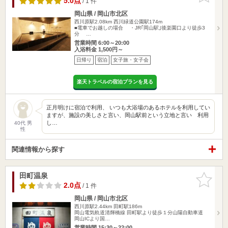
5.0点
/ 1 件
岡山県 / 岡山市北区
西川原駅2.08km
西川緑道公園駅174m
■電車でお越しの場合 ・JR｢岡山駅｣後楽園口より徒歩3
分 …
営業時間 6:00～20:00
入浴料金 1,500円～
日帰り
宿泊
女子旅・女子会
楽天トラベルの宿泊プランを見る
正月明けに宿泊で利用、 いつも大浴場のあるホテルを利用してい
ますが、施設の美しさと言い、岡山駅前という立地と言い 利用
し…
40代 男
性
関連情報から探す
田町温泉
お気に入
りに追加
2.0点
/ 1 件
岡山県 / 岡山市北区
西川原駅2.44km
田町駅186m
岡山電気軌道清輝橋線 田町駅より徒歩１分山陽自動車道
岡山ICより国…
営業時間 15:30～22:00