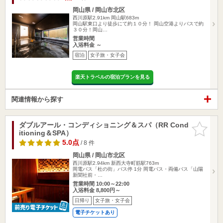
岡山県 / 岡山市北区
西川原駅2.91km
岡山駅683m
岡山駅東口より徒歩にて約１０分！ 岡山空港よりバスで約
３０分！岡山…
営業時間
入浴料金 ～
宿泊
女子旅・女子会
楽天トラベルの宿泊プランを見る
関連情報から探す
ダブルアール・コンディショニング＆スパ（RR Cond
お気に入
itioning＆SPA）
りに追加
5.0点
/ 8 件
岡山県 / 岡山市北区
西川原駅2.94km
新西大寺町筋駅763m
岡電バス「杜の街」バス停 1分 岡電バス・両備バス「山陽
新聞社前・…
営業時間 10:00～22:00
入浴料金 8,800円～
日帰り
女子旅・女子会
電子チケットあり