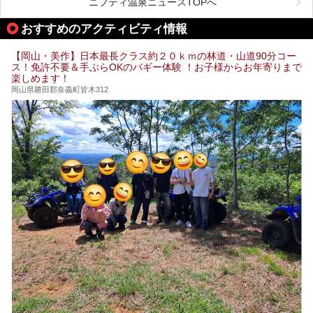
ニフティ温泉ニュースTOPへ
血流が良くなるだけでなく美容効果やリラックス効果も期待
できるサウナで、内側から健康的な体を目指しましょう。
おすすめのアクティビティ情報
【岡山・美作】日本最長クラス約２０ｋｍの林道・山道90分コー
ス！免許不要＆手ぶらOKのバギー体験 ！お子様からお年寄りまで
楽しめます！
岡山県勝田郡奈義町皆木312