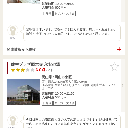
営業時間 10:00～20:00
入浴料金 900円～
日帰り
女子旅・女子会
黎明薬湯凄いです。頑張って９回入浴腰痛、肩こりとれました。
施設も清潔でしたし大満足です。また訪れたいと思います。
匿名
関連情報から探す
健幸プラザ西大寺 永安の湯
お気に入
りに追加
3.0点
/ 2 件
岡山県 / 岡山市東区
西川原駅10.83km
西大寺駅2.06km
JR赤穂線 西大寺駅よりタクシー利用5分岡山ブルーライン
西大寺IC…
営業時間 10:00～21:30
入浴料金 500円～
日帰り
女子旅・女子会
今日は岡山の南部西大寺の永安の湯に入湯です！ 此処は健幸プラ
ザ内にある温泉になります塩化物泉ですがラドンやメタケイ酸な
どの…