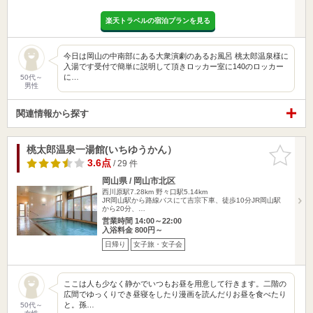
楽天トラベルの宿泊プランを見る
今日は岡山の中南部にある大衆演劇のあるお風呂 桃太郎温泉様に
入湯です受付で簡単に説明して頂きロッカー室に140のロッカー
に…
50代～
男性
関連情報から探す
桃太郎温泉一湯館(いちゆうかん）
お気に入
りに追加
3.6点
/ 29 件
岡山県 / 岡山市北区
西川原駅7.28km
野々口駅5.14km
JR岡山駅から路線バスにて吉宗下車、徒歩10分JR岡山駅
から20分、…
営業時間 14:00～22:00
入浴料金 800円～
日帰り
女子旅・女子会
ここは人も少なく静かでいつもお昼を用意して行きます。二階の
広間でゆっくりでき昼寝をしたり漫画を読んだりお昼を食べたり
と。孫…
50代～