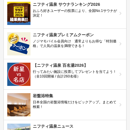
ニフティ温泉 サウナランキング2026
おふろ好きユーザーの投票により、全国No.1サウナが
決定！
ニフティ温泉プレミアムクーポン
ノジマモバイル会員向け 通常よりもお得な「特別価
格」で人気の温泉を満喫できる！
【ニフティ温泉 百名湯2026】
行ってみたい施設に投票してプレゼントを当てよう！
（全10回開催 / 合計260名様）
岩盤浴特集
日本全国の岩盤浴情報だけをピックアップ。まとめて
検索！
ニフティ温泉ニュース