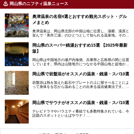
岡山県のニフティ温泉ニュース
奥津温泉の名宿4選とおすすめ観光スポット・グル
メまとめ
奥津温泉は、岡山県北部の中国山地に位置し、湯郷、湯原と
並んで「美作三湯」のひとつとして知られる温泉地。その泉
質は美人の湯として知られ、肌がスベスベになると評判で
す。
岡山県のスーパー銭湯おすすめ15選 【2025年最新
版】
この記事では、奥津温泉で宿泊におすすめの宿、観光スポッ
ト、そして日帰り温泉施設を詳しくご紹介！奥津温泉の魅力
岡山県は中国地方の瀬戸内海側、兵庫県と広島県の間に位置
を存分に味わい、癒しの旅を楽しんでくださいね。
しています。県内は山陰地方につながる中国山地と盆地から
成る北部、吉備高原など丘陵地帯が広がる中部、おだやかな
海に多数の島々が浮かぶ瀬戸内海に面した南部に分けられま
岡山県で岩盤浴がオススメの温泉・銭湯・スパ10選
す。年間を通じて降水量が少ない「晴れの国」で、モモやブ
ドウなど果物の栽培が盛んなうえ、その品質の高さは全国的
岩盤浴は熱を加えた鉱石やプレートの上に寝そべることによ
にも有名です。
って身体をを芯から温めることの出来る温浴健康法です。じ
んわりと身体の内部を温めて発汗を促すことでリラックス効
そんな岡山県には、山間部の自然を味わえる温泉から街中の
果だけではなく、代謝が高まり健康や美容にも良い影響が期
気軽に行ける入浴施設まで、さまざまなスーパー銭湯があり
待できます。今回はそんな岩盤浴にこだわった岡山県内のオ
ます。ここでは、岡山県で評判のスーパー銭湯をご紹介しま
岡山県でサウナがオススメの温泉・銭湯・スパ10選
ススメ温泉・銭湯・スパ10ヶ所を紹介させていただきま
しょう。
す。
テレビドラマやバラエティ番組でも多数特集されている、今
話題のスポットといえばサウナ！
「サ活」や「サ道」などという言葉も使われるほど、幅広い
年齢層から人気を集めています。
今回は、岡山県でサウナがおすすめの温泉や銭湯、スパを厳
選してご紹介！