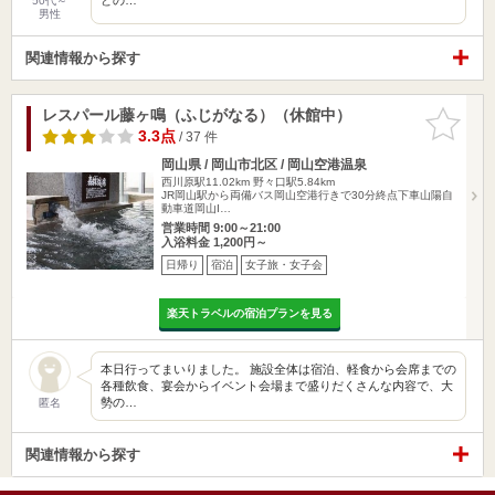
50代～
男性
関連情報から探す
レスパール藤ヶ鳴（ふじがなる）（休館中）
お気に入
りに追加
3.3点
/ 37 件
岡山県 / 岡山市北区 / 岡山空港温泉
西川原駅11.02km
野々口駅5.84km
JR岡山駅から両備バス岡山空港行きで30分終点下車山陽自
動車道岡山I…
営業時間 9:00～21:00
入浴料金 1,200円～
日帰り
宿泊
女子旅・女子会
楽天トラベルの宿泊プランを見る
本日行ってまいりました。 施設全体は宿泊、軽食から会席までの
各種飲食、宴会からイベント会場まで盛りだくさんな内容で、大
勢の…
匿名
関連情報から探す