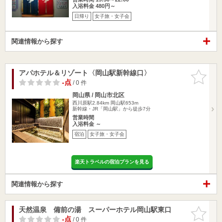
入浴料金 480円～
日帰り
女子旅・女子会
関連情報から探す
アパホテル＆リゾート〈岡山駅新幹線口〉
お気に入
りに追加
-点
/ 0 件
岡山県 / 岡山市北区
西川原駅2.84km
岡山駅653m
新幹線・JR「岡山駅」から徒歩7分
営業時間
入浴料金 ～
宿泊
女子旅・女子会
楽天トラベルの宿泊プランを見る
関連情報から探す
天然温泉 備前の湯 スーパーホテル岡山駅東口
お気に入
りに追加
-点
/ 0 件