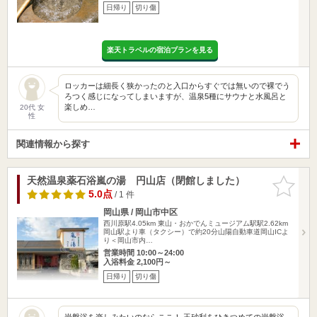
日帰り
切り傷
楽天トラベルの宿泊プランを見る
ロッカーは細長く狭かったのと入口からすぐでは無いので裸でう
ろつく感じになってしまいますが、温泉5種にサウナと水風呂と
楽しめ…
20代 女
性
関連情報から探す
天然温泉薬石浴嵐の湯 円山店（閉館しました）
お気に入
りに追加
5.0点
/ 1 件
岡山県 / 岡山市中区
西川原駅4.05km
東山・おかでんミュージアム駅駅2.62km
岡山駅より車（タクシー）で約20分山陽自動車道岡山ICよ
り＜岡山市内…
営業時間 10:00～24:00
入浴料金 2,100円～
日帰り
切り傷
岩盤浴を楽しみたいのならここ！ 玉砂利をひきつめての岩盤浴