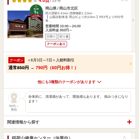
4.0点
/ 25 件
岡山県 / 岡山市北区
西川原駅4.41km
清輝橋駅1.21km
【 山陽自動車道 岡山ICより約10km 】R53号よりR30号
青…
営業時間 10:00～24:00
入浴料金 850円～
日帰り
切り傷
クーポンあり
＜8月3日～7日＞入館料割引
クーポン
通常
850円
→
790円（60円お得！）
他にも3種類のクーポンがあります
全体的に、清潔感があって、開放感もあります。 病みつきになり
ます！
50代～
男性
関連情報から探す
稲荷山健康センター（休業中）
お気に入