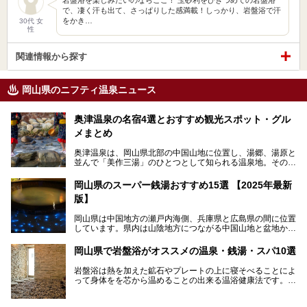
で、凄く汗も出て、さっぱりした感満載！しっかり、岩盤浴で汗
をかき…
30代 女
性
関連情報から探す
岡山県のニフティ温泉ニュース
奥津温泉の名宿4選とおすすめ観光スポット・グル
メまとめ
奥津温泉は、岡山県北部の中国山地に位置し、湯郷、湯原と
並んで「美作三湯」のひとつとして知られる温泉地。その泉
質は美人の湯として知られ、肌がスベスベになると評判で
す。
岡山県のスーパー銭湯おすすめ15選 【2025年最新
版】
この記事では、奥津温泉で宿泊におすすめの宿、観光スポッ
ト、そして日帰り温泉施設を詳しくご紹介！奥津温泉の魅力
岡山県は中国地方の瀬戸内海側、兵庫県と広島県の間に位置
を存分に味わい、癒しの旅を楽しんでくださいね。
しています。県内は山陰地方につながる中国山地と盆地から
成る北部、吉備高原など丘陵地帯が広がる中部、おだやかな
海に多数の島々が浮かぶ瀬戸内海に面した南部に分けられま
岡山県で岩盤浴がオススメの温泉・銭湯・スパ10選
す。年間を通じて降水量が少ない「晴れの国」で、モモやブ
ドウなど果物の栽培が盛んなうえ、その品質の高さは全国的
岩盤浴は熱を加えた鉱石やプレートの上に寝そべることによ
にも有名です。
って身体をを芯から温めることの出来る温浴健康法です。じ
んわりと身体の内部を温めて発汗を促すことでリラックス効
そんな岡山県には、山間部の自然を味わえる温泉から街中の
果だけではなく、代謝が高まり健康や美容にも良い影響が期
気軽に行ける入浴施設まで、さまざまなスーパー銭湯があり