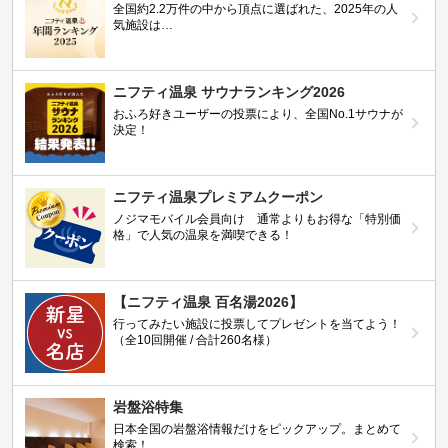
全国約2.2万件の中から頂点に選ばれた、2025年の人
気施設は…
ニフティ温泉 サウナランキング2026
おふろ好きユーザーの投票により、全国No.1サウナが
決定！
ニフティ温泉プレミアムクーポン
ノジマモバイル会員向け 通常よりもお得な「特別価
格」で人気の温泉を満喫できる！
【ニフティ温泉 百名湯2026】
行ってみたい施設に投票してプレゼントを当てよう！
（全10回開催 / 合計260名様）
岩盤浴特集
日本全国の岩盤浴情報だけをピックアップ。まとめて
検索！