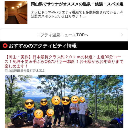
待できます。今回はそんな岩盤浴にこだわった岡山県内のオ
ます。ここでは、岡山県で評判のスーパー銭湯をご紹介しま
岡山県でサウナがオススメの温泉・銭湯・スパ10選
ススメ温泉・銭湯・スパ10ヶ所を紹介させていただきま
しょう。
す。
テレビドラマやバラエティ番組でも多数特集されている、今
話題のスポットといえばサウナ！
「サ活」や「サ道」などという言葉も使われるほど、幅広い
年齢層から人気を集めています。
今回は、岡山県でサウナがおすすめの温泉や銭湯、スパを厳
選してご紹介！
ニフティ温泉ニュースTOPへ
血流が良くなるだけでなく美容効果やリラックス効果も期待
できるサウナで、内側から健康的な体を目指しましょう。
おすすめのアクティビティ情報
【岡山・美作】日本最長クラス約２０ｋｍの林道・山道90分コー
ス！免許不要＆手ぶらOKのバギー体験 ！お子様からお年寄りまで
楽しめます！
岡山県勝田郡奈義町皆木312