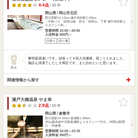
りに追加
4.4点
/ 30 件
岡山県 / 岡山市北区
西川原駅10.12km
備中高松駅2.30km
・中鉄バス 稲荷山線 終点「稲荷山」下車 備中高松駅よ
りタクシー利…
営業時間 10:00～20:00
入浴料金 900円～
日帰り
切り傷
黎明薬湯凄いです。頑張って９回入浴腰痛、肩こりとれました。
施設も清潔でしたし大満足です。また訪れたいと思います。
匿名
関連情報から探す
瀬戸大橋温泉 やま幸
お気に入
りに追加
2.9点
/ 10 件
岡山県 / 倉敷市
西川原駅10.45km
庭瀬駅1.98km
JR山陽本線中庄駅庭瀬駅よりタクシーで5分、JR岡山駅西
口・JR倉敷…
営業時間 10:00～23:30
入浴料金 950円～