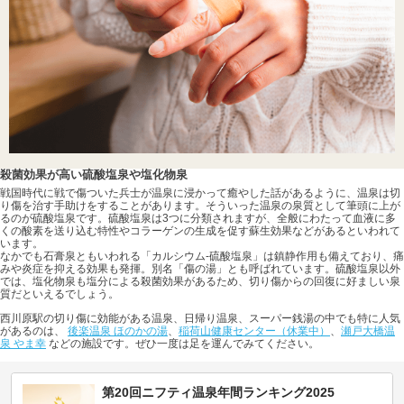
殺菌効果が高い硫酸塩泉や塩化物泉
戦国時代に戦で傷ついた兵士が温泉に浸かって癒やした話があるように、温泉は切
り傷を治す手助けをすることがあります。そういった温泉の泉質として筆頭に上が
るのが硫酸塩泉です。硫酸塩泉は3つに分類されますが、全般にわたって血液に多
くの酸素を送り込む特性やコラーゲンの生成を促す蘇生効果などがあるといわれて
います。
なかでも石膏泉ともいわれる「カルシウム-硫酸塩泉」は鎮静作用も備えており、痛
みや炎症を抑える効果も発揮。別名「傷の湯」とも呼ばれています。硫酸塩泉以外
では、塩化物泉も塩分による殺菌効果があるため、切り傷からの回復に好ましい泉
質だといえるでしょう。
西川原駅の切り傷に効能がある温泉、日帰り温泉、スーパー銭湯の中でも特に人気
があるのは、
後楽温泉 ほのかの湯
、
稲荷山健康センター（休業中）
、
瀬戸大橋温
泉 やま幸
などの施設です。ぜひ一度は足を運んでみてください。
第20回ニフティ温泉年間ランキング2025