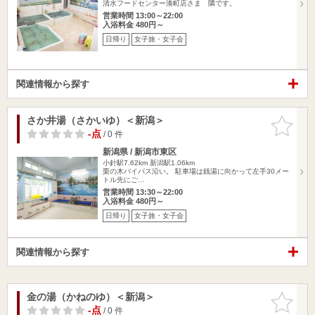
清水フードセンター湊町店さま 隣です。
営業時間 13:00～22:00
入浴料金 480円～
日帰り
女子旅・女子会
関連情報から探す
さか井湯（さかいゆ）＜新潟＞
お気に入
りに追加
-点
/ 0 件
新潟県 / 新潟市東区
小針駅7.62km
新潟駅1.06km
栗の木バイパス沿い。 駐車場は銭湯に向かって左手30メー
トル先にご…
営業時間 13:30～22:00
入浴料金 480円～
日帰り
女子旅・女子会
関連情報から探す
金の湯（かねのゆ）＜新潟＞
お気に入
りに追加
-点
/ 0 件