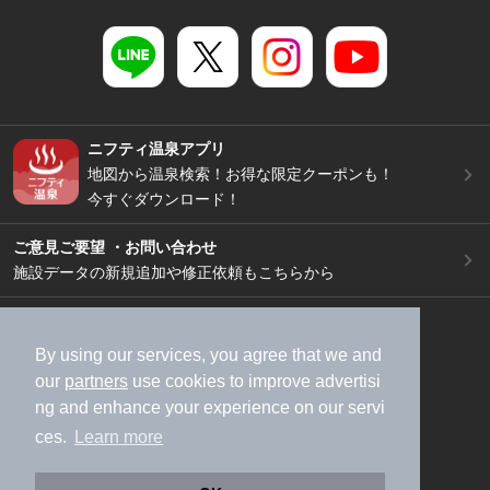
ニフティ温泉アプリ
地図から温泉検索！お得な限定クーポンも！
今すぐダウンロード！
ご意見ご要望 ・お問い合わせ
施設データの新規追加や修正依頼もこちらから
スマートフォン
/
PC
加盟店募集（資料請求）
広告出稿のご案内
By using our services, you agree that we and
our
partners
use cookies to improve advertisi
利用規約
ライフスタイルMEMBERS+規約
ng and enhance your experience on our servi
特定商取引法に基づく表記
ヘルプ
採用情報
ces.
Learn more
運営会社
個人情報保護ポリシー
©NIFTY Lifestyle Co., Ltd.