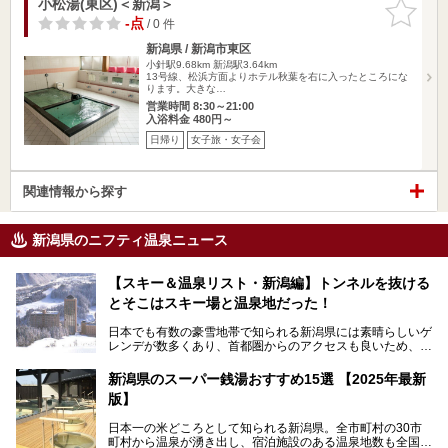
小松湯(東区)＜新潟＞
お気に入
りに追加
-点
/ 0 件
新潟県 / 新潟市東区
小針駅9.68km
新潟駅3.64km
13号線、松浜方面よりホテル秋葉を右に入ったところにな
ります。大きな…
営業時間 8:30～21:00
入浴料金 480円～
日帰り
女子旅・女子会
関連情報から探す
新潟県のニフティ温泉ニュース
【スキー＆温泉リスト・新潟編】トンネルを抜ける
とそこはスキー場と温泉地だった！
日本でも有数の豪雪地帯で知られる新潟県には素晴らしいゲ
レンデが数多くあり、首都圏からのアクセスも良いため、関
東のスキーヤー＆スノーボーダー御用達となっています。ま
た全域にわたって月岡、赤倉、松之山、燕、妙高、岩室など
新潟県のスーパー銭湯おすすめ15選 【2025年最新
など、古くは文豪にも愛された歴史ある老舗温泉地が多いこ
版】
とで知られています。
今回はスキーヤーやスノーボーダーの“滑り疲れ”を癒やすた
日本一の米どころとして知られる新潟県。全市町村の30市
めに訪れたい、新潟県内にあるスキー場そばの温泉地をまと
町村から温泉が湧き出し、宿泊施設のある温泉地数も全国有
めました。