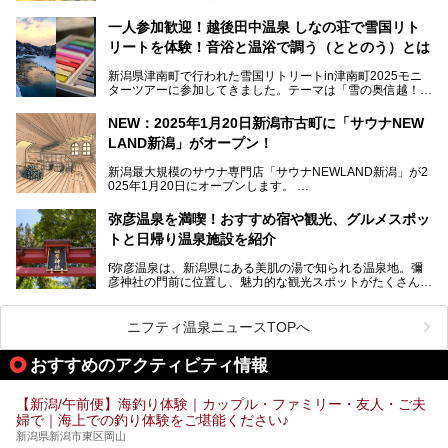
数で、魅力的な温泉がいっぱいの県でもあります。日帰りで
アフタースキーは温泉で決まりですね！
温泉が利用ができる宿泊施設も多く、スーパー銭湯も多彩な
一人参加歓迎！越後田中温泉 しなの荘で雪国リト
サービスを提供する施設がいろいろ。
リートを体験！音浴と温浴で調う（ととのう）とは
観光やレジャーに温泉を組み合わせれば、旅はさらに充実し
ますね。今回は、新潟県でおすすめのスーパー銭湯をご紹介
新潟県津南町で行われた雪国リトリートin津南町2025モニ
します。
ターツアーに参加してきました。テーマは「雪の奥信越！音
浴と温浴で調うリトリート」。
NEW：2025年1月20日新潟市古町に「サウナNEW
温泉ライターとして「温浴」は頻繁に体験していますが、
LAND新潟」がオープン！
「音浴」とは果たしてどんな体験なのでしょう？とても気に
なります。
新潟最大規模のサウナ専門店「サウナNEWLAND新潟」が2
025年1月20日にオープンします。
古町はかつて港町として栄えていた日本海有数の花街。この
街に再び笑顔と賑わいを取り戻し、新たなランドマークとし
なお、宿泊した温泉は日帰り入浴もできる秘湯「越後田中温
弥彦温泉を満喫！おすすめ宿や観光、グルメスポッ
て地域活性化を目指します。
泉 しなの荘」です。こちらについても詳しく紹介します。
トと日帰り温泉施設を紹介
サウナ室のテーマは「海賊船」‥⁉ ユニークなサウナ室を
含む３つのポイントをご紹介！
───
f弥彦温泉は、新潟県にある美肌の湯で知られる温泉地。彌
彦神社の門前に位置し、魅力的な観光スポットがたくさんあ
提供元：一般社団法人 雪国観光舎【PR】
ります。
この記事は一般社団法人 雪国観光舎のPRレポート記事で
この記事では、弥彦温泉の宿泊に最適なおすすめ宿や、日帰
ニフティ温泉ニュースTOPへ
す。
り施設、グルメスポット、弥彦の自然を堪能できる観光スポ
ットをご紹介します。初めての弥彦温泉旅行を計画している
おすすめのアクティビティ情報
方に向けて、弥彦温泉の魅力を存分にお伝えしますので、ぜ
ひ参考にしてみてくださいね！
【新潟/午前便】海釣り体験｜カップル・ファミリー・友人・ご夫
婦で｜海上での釣り体験をご堪能ください♪
新潟県新潟市東区岡山