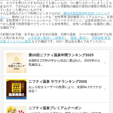
り、エステを受けたりするのはとても楽しいもの。つい盛り上がってしまうことも
あるので、できればそういった客層にあった雰囲気の施設や貸切の個室が用意され
ているところ選びたいものです。
そんな女性のグループ利用にピッタリなのが
「横浜天然温泉SPA EAS（スパ イア
ス）」
。館内にはフォトジェニックな「女性専用 貸切個室プレミアムルーム」を用
意。女性専用リラクセーションルーム「ヴィーナスラウンジ」は女性浴室のロッカ
ーから直通で利用可能でブランケットも女性専用と、女性への気遣いを随所に感じ
る施設です。
小針駅の女子旅・女子会におすすめの温泉、日帰り温泉、スーパー銭湯の中でも特
に人気があるのは、
いずみ湯＜新潟＞（休業中）
、
旭湯＜新潟＞
、
天然温泉 多宝
の湯 ドーミーイン新潟
などの施設です。ぜひ一度は足を運んでみてください。
第20回ニフティ温泉年間ランキング2025
全国約2.2万件の中から頂点に選ばれた、2025年の人
気施設は…
ニフティ温泉 サウナランキング2026
おふろ好きユーザーの投票により、全国No.1サウナが
決定！
ニフティ温泉プレミアムクーポン