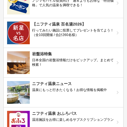
ノジマモバイル会員向け 通常よりもお得な「特別価
格」で人気の温泉を満喫できる！
【ニフティ温泉 百名湯2026】
行ってみたい施設に投票してプレゼントを当てよう！
（全10回開催 / 合計260名様）
岩盤浴特集
日本全国の岩盤浴情報だけをピックアップ。まとめて
検索！
ニフティ温泉ニュース
温泉にもっと行きたくなる！お得な情報を掲載中
ニフティ温泉 おふろパス
温浴施設をお得に楽しめるサブスクリプションプラン