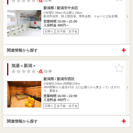
-点
/ 0 件
新潟県 / 新潟市中央区
小針駅5.36km
白山駅1.18km
新潟市役所、陸上競技場、県民会館、りゅーとぴあ近隣。
営業時間 15:00～21:00
入浴料金 480円～
日帰り
女子旅・女子会
関連情報から探す
旭湯＜新潟＞
お気に入
りに追加
-点
/ 0 件
新潟県 / 新潟市西区
小針駅6.03km
内野駅236m
JR内野駅から徒歩15分 入口は通りから奥まっていますの
で、看板を…
営業時間 16:00～22:00
入浴料金 480円～
日帰り
女子旅・女子会
関連情報から探す