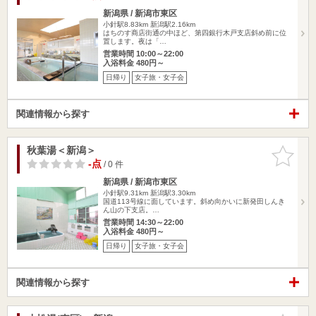
新潟県 / 新潟市東区
小針駅8.83km
新潟駅2.16km
はちのす商店街通の中ほど、第四銀行木戸支店斜め前に位
置します。夜は「…
営業時間 10:00～22:00
入浴料金 480円～
日帰り
女子旅・女子会
関連情報から探す
秋葉湯＜新潟＞
お気に入
りに追加
-点
/ 0 件
新潟県 / 新潟市東区
小針駅9.31km
新潟駅3.30km
国道113号線に面しています。斜め向かいに新発田しんき
ん山の下支店。…
営業時間 14:30～22:00
入浴料金 480円～
日帰り
女子旅・女子会
関連情報から探す