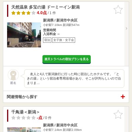
天然温泉 多宝の湯 ドーミーイン新潟
お気に入
りに追加
4.0点
/ 1 件
新潟県 / 新潟市中央区
小針駅7.10km
新潟駅547m
営業時間
入浴料金 ～
宿泊
女子旅・女子会
楽天トラベルの宿泊プランを見る
友人と4人で新潟旅行に行った時に宿泊したホテルです。「と
きの湯」という宿泊者専用浴場があり、そこが評判らしいので泊
まりま…
匿名
関連情報から探す
千鳥湯＜新潟＞
お気に入
りに追加
-点
/ 0 件
新潟県 / 新潟市中央区
小針駅7.14km
新潟駅2.09km