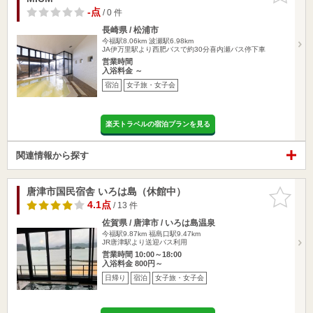
-点
/ 0 件
長崎県 / 松浦市
今福駅8.06km
波瀬駅6.98km
JA伊万里駅より西肥バスで約30分喜内瀬バス停下車
営業時間
入浴料金 ～
宿泊
女子旅・女子会
楽天トラベルの宿泊プランを見る
関連情報から探す
唐津市国民宿舎 いろは島（休館中）
お気に入
りに追加
4.1点
/ 13 件
佐賀県 / 唐津市 / いろは島温泉
今福駅9.87km
福島口駅9.47km
JR唐津駅より送迎バス利用
営業時間 10:00～18:00
入浴料金 800円～
日帰り
宿泊
女子旅・女子会