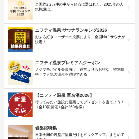
全国約2.2万件の中から頂点に選ばれた、2025年の人
気施設は…
ニフティ温泉 サウナランキング2026
おふろ好きユーザーの投票により、全国No.1サウナが
決定！
ニフティ温泉プレミアムクーポン
ノジマモバイル会員向け 通常よりもお得な「特別価
格」で人気の温泉を満喫できる！
【ニフティ温泉 百名湯2026】
行ってみたい施設に投票してプレゼントを当てよう！
（全10回開催 / 合計260名様）
岩盤浴特集
日本全国の岩盤浴情報だけをピックアップ。まとめて