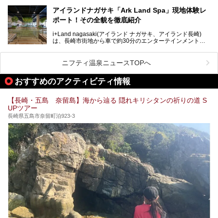
希少な天然の炭酸泉を楽しめる点が特徴で、遠隔地ながらも
多くの温泉ファンに親しまれています。
アイランドナガサキ「Ark Land Spa」現地体験レ
ポート！その全貌を徹底紹介
今回は、地元九州在住のニフティ温泉ライターである筆者が
「天然炭酸温泉 のもん湯」を現地体験。天然炭酸泉がある
i+Land nagasaki(アイランド ナガサキ、アイランド長崎)
大浴場をはじめ、併設のホテル「Nomon長崎」・食事(ラン
は、長崎市街地から車で約30分のエンターテインメントリ
チ)・おすすめの周辺観光まで、それらの全貌を徹底紹介し
ゾート施設。伊王島全体に展開した施設群は、宿泊はもちろ
ます！
んのこと多彩なアクティビティが楽しめ、到底一日では遊び
尽くせない程！ 中でも注目すべきは、日帰り可能な3つのス
───
ニフティ温泉ニュースTOPへ
パ施設です。
提供元：天然炭酸温泉 のもん湯【PR】
この記事は天然炭酸温泉 のもん湯のPRレポート記事です。
おすすめのアクティビティ情報
今回は九州在住のニフティ温泉ライターである筆者が現地体
【長崎・五島 奈留島】海から辿る 隠れキリシタンの祈りの道 S
験し、3つのスパ施設に焦点を当て、その全貌を徹底紹介。
UPツアー
本編では、i+Land nagasakiのSPAの中核的施設ともいえる
「Ark Land Spa」をご紹介します。
長崎県五島市奈留町泊923-3