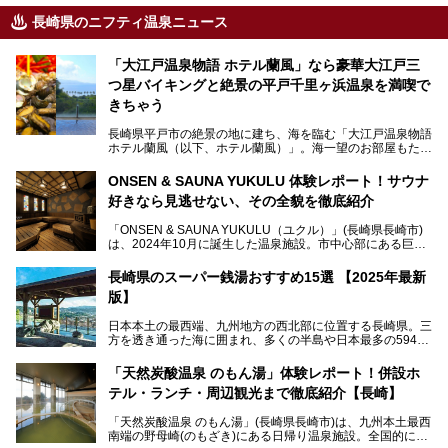
長崎県のニフティ温泉ニュース
「大江戸温泉物語 ホテル蘭風」なら豪華大江戸三
つ星バイキングと絶景の平戸千里ヶ浜温泉を満喫で
きちゃう
長崎県平戸市の絶景の地に建ち、海を臨む「大江戸温泉物語
ホテル蘭風（以下、ホテル蘭風）」。海一望のお部屋もたく
さんあるこちらのホテルで、2025年7月から話題の「大江戸
三つ星バイキング」がスタート！早速現地で体験してきまし
ONSEN & SAUNA YUKULU 体験レポート！サウナ
た。
好きなら見逃せない、その全貌を徹底紹介
このほかに、展望露天風呂や子連れで過ごしやすいキッズパ
「ONSEN & SAUNA YUKULU（ユクル）」(長崎県長崎市)
ークなどおススメのポイントがたっぷりです！周辺観光情報
は、2024年10月に誕生した温泉施設。市中心部にある巨大
も含めてご紹介します。
複合施設「長崎スタジアムシティ」の一角にあり、オープン
当初から多くのサウナ―やスパ好きに注目されています。
───
長崎県のスーパー銭湯おすすめ15選 【2025年最新
提供元：大江戸温泉物語ホテルズ＆リゾーツ株式会社【P
版】
R】
この記事は大江戸温泉物語 ホテル蘭風のPR記事です。
日本本土の最西端、九州地方の西北部に位置する長崎県。三
そこで今回は、ニフティ温泉ライターである筆者が現地体
方を透き通った海に囲まれ、多くの半島や日本最多の594も
験。天然温泉・サウナ・水風呂・別途有料のプレミアムサウ
の島々で構成される複雑な地形は、思わず息をのむほどの美
ナ・リラクゼーションスペースまで、それらの全貌を徹底紹
しい景観の宝庫です。
介します！
「天然炭酸温泉 のもん湯」体験レポート！併設ホ
長崎県にあるスーパー銭湯にも、長崎ならではの景観を存分
テル・ランチ・周辺観光まで徹底紹介【長崎】
に楽しめる施設がいくつも見られます。眺望自慢が多い長崎
県のスーパー銭湯のなかで、特におすすめの施設をご紹介し
「天然炭酸温泉 のもん湯」(長崎県長崎市)は、九州本土最西
ましょう。
南端の野母崎(のもざき)にある日帰り温泉施設。全国的にも