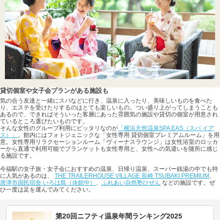
貸切個室や女子会プランがある施設も
気の合う友達と一緒にスパなどに行き、温泉に入ったり、美味しいものを食べた
り、エステを受けたりするのはとても楽しいもの。つい盛り上がってしまうことも
あるので、できればそういった客層にあった雰囲気の施設や貸切の個室が用意され
ているところ選びたいものです。
そんな女性のグループ利用にピッタリなのが
「横浜天然温泉SPA EAS（スパ イア
ス）」
。館内にはフォトジェニックな「女性専用 貸切個室プレミアムルーム」を用
意。女性専用リラクセーションルーム「ヴィーナスラウンジ」は女性浴室のロッカ
ーから直通で利用可能でブランケットも女性専用と、女性への気遣いを随所に感じ
る施設です。
今福駅の女子旅・女子会におすすめの温泉、日帰り温泉、スーパー銭湯の中でも特
に人気があるのは、
THE TRAILERHOUSE VILLAGE 長崎 TSUBAKI PREMIUM
、
唐津市国民宿舎 いろは島（休館中）
、
ふれあい自然塾ひぜん
などの施設です。ぜ
ひ一度は足を運んでみてください。
第20回ニフティ温泉年間ランキング2025