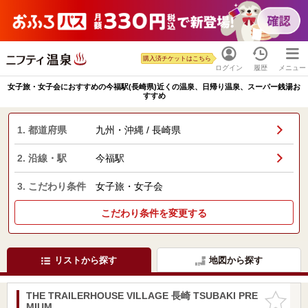
購入済チケットはこちら
ログイン
履歴
メニュー
女子旅・女子会におすすめの今福駅(長崎県)近くの温泉、日帰り温泉、スーパー銭湯お
すすめ
1. 都道府県
九州・沖縄 / 長崎県
2. 沿線・駅
今福駅
3. こだわり条件
女子旅・女子会
こだわり条件を変更する
リストから探す
地図から探す
THE TRAILERHOUSE VILLAGE 長崎 TSUBAKI PRE
お気に入
MIUM
りに追加