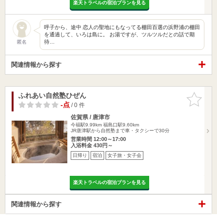
楽天トラベルの宿泊プランを見る
呼子から、途中 恋人の聖地にもなってる棚田百選の浜野浦の棚田
を通過して、いろは島に。 お湯ですが、ツルツルだとの話で期
待…
匿名
関連情報から探す
ふれあい自然塾ひぜん
お気に入
りに追加
-点
/ 0 件
佐賀県 / 唐津市
今福駅9.99km
福島口駅9.60km
JR唐津駅から自然塾まで車・タクシーで30分
営業時間 12:00～17:00
入浴料金 430円～
日帰り
宿泊
女子旅・女子会
楽天トラベルの宿泊プランを見る
関連情報から探す