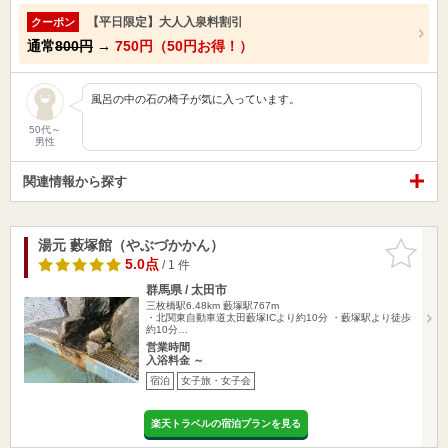
【平日限定】大人入泉料割引
クーポン
通常
800円
→
750円（50円お得！）
風呂の中の石の椅子が気に入っています。
50代～
男性
関連情報から探す
湯元 藪塚館（やぶづかかん）
お気に入
りに追加
5.0点
/ 1 件
群馬県 / 太田市
三枚橋駅6.48km
藪塚駅767m
・北関東自動車道太田藪塚ICより約10分 ・藪塚駅より徒歩
約10分…
営業時間
入浴料金 ～
宿泊
女子旅・女子会
楽天トラベルの宿泊プランを見る