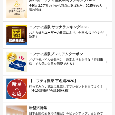
第20回ニフティ温泉年間ランキング2025
全国約2.2万件の中から頂点に選ばれた、2025年の人
気施設は…
ニフティ温泉 サウナランキング2026
おふろ好きユーザーの投票により、全国No.1サウナが
決定！
ニフティ温泉プレミアムクーポン
ノジマモバイル会員向け 通常よりもお得な「特別価
格」で人気の温泉を満喫できる！
【ニフティ温泉 百名湯2026】
行ってみたい施設に投票してプレゼントを当てよう！
（全10回開催 / 合計260名様）
岩盤浴特集
日本全国の岩盤浴情報だけをピックアップ。まとめて