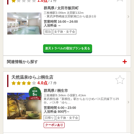
1.0点
/ 1 件
群馬県 / 太田市飯田町
三枚橋駅3.06km
太田駅132m
・東武伊勢崎線太田駅南口から徒歩1分
営業時間 16:00～24:00
入浴料金 ～
宿泊
女子旅・女子会
楽天トラベルの宿泊プランを見る
関連情報から探す
天然温泉ゆらぶ桐生店
お気に入
りに追加
4.0点
/ 7 件
群馬県 / 桐生市
三枚橋駅6.34km
小俣駅1.41km
東武桐生線『新桐生』駅からおりひめバス広沢線下り25
分。バス停「ゆら…
営業時間 6:00～23:00
入浴料金 800円～
日帰り
女子旅・女子会
クーポンあり