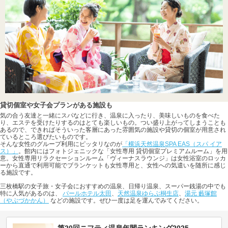
貸切個室や女子会プランがある施設も
気の合う友達と一緒にスパなどに行き、温泉に入ったり、美味しいものを食べた
り、エステを受けたりするのはとても楽しいもの。つい盛り上がってしまうことも
あるので、できればそういった客層にあった雰囲気の施設や貸切の個室が用意され
ているところ選びたいものです。
そんな女性のグループ利用にピッタリなのが
「横浜天然温泉SPA EAS（スパ イア
ス）」
。館内にはフォトジェニックな「女性専用 貸切個室プレミアムルーム」を用
意。女性専用リラクセーションルーム「ヴィーナスラウンジ」は女性浴室のロッカ
ーから直通で利用可能でブランケットも女性専用と、女性への気遣いを随所に感じ
る施設です。
三枚橋駅の女子旅・女子会におすすめの温泉、日帰り温泉、スーパー銭湯の中でも
特に人気があるのは、
パールホテル太田
、
天然温泉ゆらぶ桐生店
、
湯元 藪塚館
（やぶづかかん）
などの施設です。ぜひ一度は足を運んでみてください。