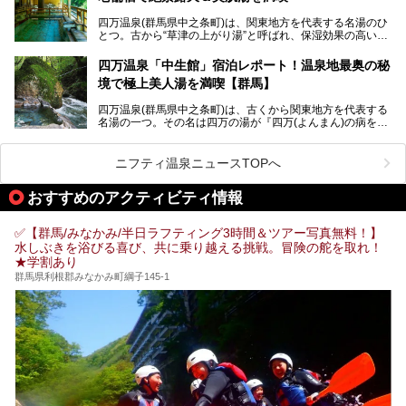
そこで筆者である私が実際に行ってみました！万座温泉の楽
しみ方や周辺の観光地を解説します。
四万温泉(群馬県中之条町)は、関東地方を代表する名湯のひ
また、日帰り入浴できる温泉から混浴可能な温泉まで、おす
とつ。古から“草津の上がり湯”と呼ばれ、保湿効果の高い美
すめの入浴施設もご紹介します！
肌湯として有名な存在です。
四万温泉「中生館」宿泊レポート！温泉地最奥の秘
「四万やまぐち館」は、この地を代表する旅館の一つ。日帰
境で極上美人湯を満喫【群馬】
り入浴も可能ですが、やはり宿泊してじっくり楽しむのがベ
スト。今回は筆者自ら宿泊し、人気の絶景露天風呂＆極上美
四万温泉(群馬県中之条町)は、古くから関東地方を代表する
肌湯をはじめ、館内の魅力をたっぷりとご紹介します！
名湯の一つ。その名は四万の湯が『四万(よんまん)の病を癒
す霊泉』であるとする伝説に由来し、現代においても多くの
観光客で賑わう人気温泉地です。
ニフティ温泉ニュースTOPへ
「中生館」は四万温泉最奥に位置し、秘境感漂う老舗宿。泉
質の良さ(特に美人湯効果)に定評があり、知る人ぞ知る穴場
おすすめのアクティビティ情報
的存在です。今回は筆者自ら宿泊し、自慢の温泉をはじめ食
事・客室・共有スペースなど、宿の全貌を徹底紹介します。
✅【群馬/みなかみ/半日ラフティング3時間＆ツアー写真無料！】
水しぶきを浴びる喜び、共に乗り越える挑戦。冒険の舵を取れ！
★学割あり
群馬県利根郡みなかみ町綱子145-1