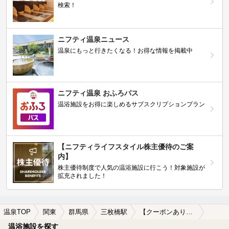
検索！
ニフティ温泉ニュース
温泉にもっと行きたくなる！お得な情報を掲載中
ニフティ温泉 おふろパス
温浴施設をお得に楽しめるサブスクリプションプラン
【ニフティライフスタイル株主優待のご案
内】
株主優待制度で人気の温浴施設に行こう！対象施設が
拡充されました！
温泉TOP
関東
群馬県
三枚橋駅
【クーポンあり】女子旅・女子会におすすめの三枚橋駅近くの温泉、日帰り温泉、スーパー銭湯おすすめ
温浴施設を探す