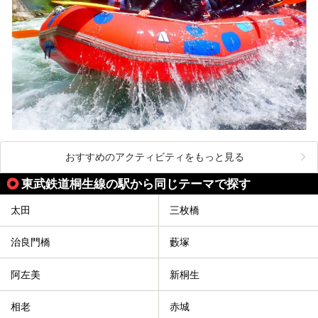
おすすめのアクティビティをもっと見る
東武鉄道桐生線の駅から同じテーマで探す
太田
三枚橋
治良門橋
藪塚
阿左美
新桐生
相老
赤城