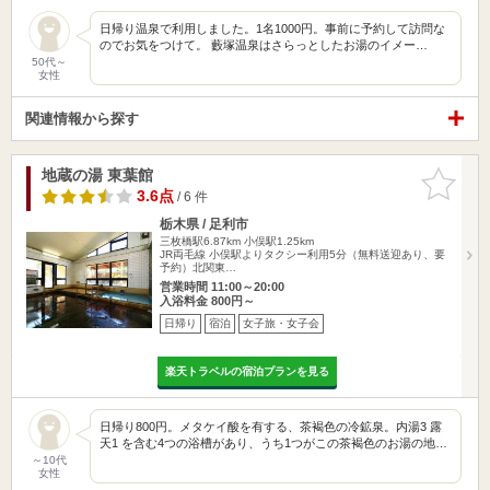
日帰り温泉で利用しました。1名1000円。事前に予約して訪問な
のでお気をつけて。 藪塚温泉はさらっとしたお湯のイメー…
50代～
女性
関連情報から探す
地蔵の湯 東葉館
お気に入
りに追加
3.6点
/ 6 件
栃木県 / 足利市
三枚橋駅6.87km
小俣駅1.25km
JR両毛線 小俣駅よりタクシー利用5分（無料送迎あり、要
予約）北関東…
営業時間 11:00～20:00
入浴料金 800円～
日帰り
宿泊
女子旅・女子会
楽天トラベルの宿泊プランを見る
日帰り800円。メタケイ酸を有する、茶褐色の冷鉱泉。内湯3 露
天1 を含む4つの浴槽があり、うち1つがこの茶褐色のお湯の地…
～10代
女性