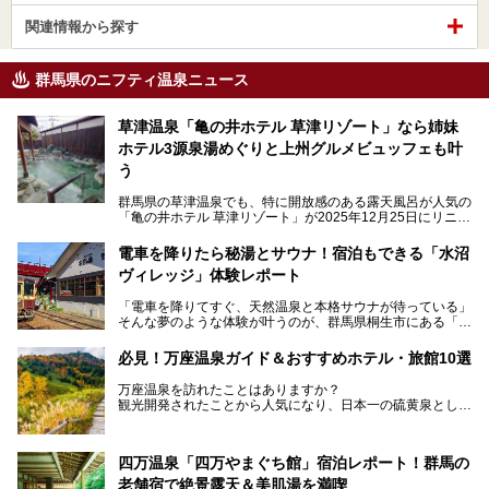
関連情報から探す
群馬県のニフティ温泉ニュース
草津温泉「亀の井ホテル 草津リゾート」なら姉妹
ホテル3源泉湯めぐりと上州グルメビュッフェも叶
う
群馬県の草津温泉でも、特に開放感のある露天風呂が人気の
「亀の井ホテル 草津リゾート」が2025年12月25日にリニュ
ーアルオープンしました。
ロビーや客室が綺麗になって、上州グルメにこだわったビュ
電車を降りたら秘湯とサウナ！宿泊もできる「水沼
ッフェも人気！アクセスはシャトルバスで楽々、さらに草津
ヴィレッジ」体験レポート
温泉にある姉妹ホテルの「草津温泉 大東舘」「亀の井ホテ
ル 草津湯畑」の湯めぐりまで楽しめます。
「電車を降りてすぐ、天然温泉と本格サウナが待っている」
そんな夢のような体験が叶うのが、群馬県桐生市にある「駅
今回はそんな「亀の井ホテル 草津リゾート」を徹底レポー
の天然温泉&サウナの森 水沼ヴィレッジ」です。
ト！
日帰り温泉の「水沼の湯」と宿泊もできる「サウナの森」、
必見！万座温泉ガイド＆おすすめホテル・旅館10選
２つのエリアがあります。
───
提供元：アイコニア・ホスピタリティ株式会社【PR】
万座温泉を訪れたことはありますか？
今回は、その中でも特にユニークな駅直結の「水沼の湯」の
この記事は亀の井ホテル 草津リゾートのPR記事です。
観光開発されたことから人気になり、日本一の硫黄泉として
魅力に焦点を当て、温泉好き、サウナー、そして電車旅好き
も有名な温泉地です。
も必見の、心と体がリフレッシュする水沼ヴィレッジの体験
レポートをお届けします。
万座温泉が何県にあるのか、どんな温泉なのか、知らない方
四万温泉「四万やまぐち館」宿泊レポート！群馬の
も多いかもしれません。
老舗宿で絶景露天＆美肌湯を満喫