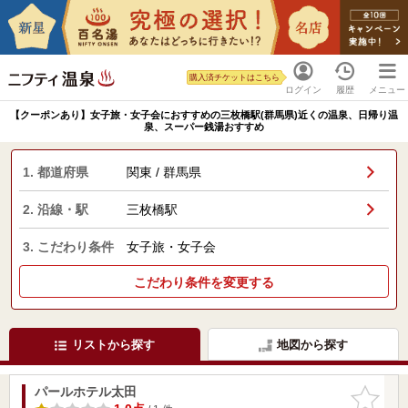
購入済チケットはこちら
ログイン
履歴
メニュー
【クーポンあり】女子旅・女子会におすすめの三枚橋駅(群馬県)近くの温泉、日帰り温
泉、スーパー銭湯おすすめ
1. 都道府県
関東 / 群馬県
2. 沿線・駅
三枚橋駅
3. こだわり条件
女子旅・女子会
こだわり条件を変更する
リストから探す
地図から探す
パールホテル太田
お気に入
りに追加