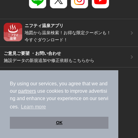
ニフティ温泉アプリ
地図から温泉検索！お得な限定クーポンも！
今すぐダウンロード！
ご意見ご要望 ・お問い合わせ
施設データの新規追加や修正依頼もこちらから
スマートフォン
/
PC
加盟店募集（資料請求）
広告出稿のご案内
By using our services, you agree that we and
our
partners
use cookies to improve advertisi
利用規約
ライフスタイルMEMBERS+規約
ng and enhance your experience on our servi
特定商取引法に基づく表記
ヘルプ
採用情報
ces.
Learn more
運営会社
個人情報保護ポリシー
©NIFTY Lifestyle Co., Ltd.
OK