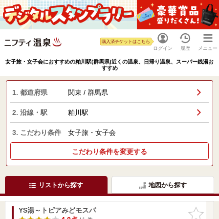
購入済チケットはこちら
ログイン
履歴
メニュー
女子旅・女子会におすすめの粕川駅(群馬県)近くの温泉、日帰り温泉、スーパー銭湯お
すすめ
1. 都道府県
関東 / 群馬県
2. 沿線・駅
粕川駅
3. こだわり条件
女子旅・女子会
こだわり条件を変更する
リストから探す
地図から探す
YS湯～トピアみどモスパ
お気に入
りに追加