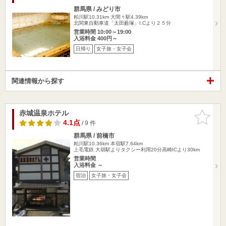
群馬県 / みどり市
粕川駅10.31km
大間々駅4.39km
北関東自動車道「太田藪塚」I.Cより２５分
営業時間 10:00～19:00
入浴料金 400円～
日帰り
女子旅・女子会
関連情報から探す
赤城温泉ホテル
お気に入
りに追加
4.1点
/ 9 件
群馬県 / 前橋市
粕川駅10.36km
本宿駅7.64km
上毛電鉄 大胡駅よりタクシー利用20分高崎ICより30km
営業時間
入浴料金 ～
宿泊
女子旅・女子会