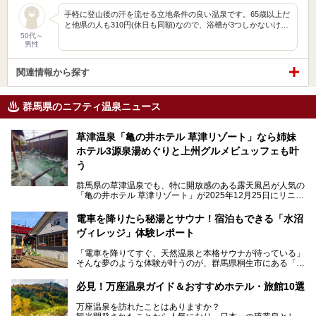
手軽に登山後の汗を流せる立地条件の良い温泉です。65歳以上だ
と他県の人も310円(休日も同額)なので、浴槽が3つしかないけ…
50代～
男性
関連情報から探す
群馬県のニフティ温泉ニュース
草津温泉「亀の井ホテル 草津リゾート」なら姉妹
ホテル3源泉湯めぐりと上州グルメビュッフェも叶
う
群馬県の草津温泉でも、特に開放感のある露天風呂が人気の
「亀の井ホテル 草津リゾート」が2025年12月25日にリニュ
ーアルオープンしました。
ロビーや客室が綺麗になって、上州グルメにこだわったビュ
電車を降りたら秘湯とサウナ！宿泊もできる「水沼
ッフェも人気！アクセスはシャトルバスで楽々、さらに草津
ヴィレッジ」体験レポート
温泉にある姉妹ホテルの「草津温泉 大東舘」「亀の井ホテ
ル 草津湯畑」の湯めぐりまで楽しめます。
「電車を降りてすぐ、天然温泉と本格サウナが待っている」
そんな夢のような体験が叶うのが、群馬県桐生市にある「駅
今回はそんな「亀の井ホテル 草津リゾート」を徹底レポー
の天然温泉&サウナの森 水沼ヴィレッジ」です。
ト！
日帰り温泉の「水沼の湯」と宿泊もできる「サウナの森」、
必見！万座温泉ガイド＆おすすめホテル・旅館10選
２つのエリアがあります。
───
提供元：アイコニア・ホスピタリティ株式会社【PR】
万座温泉を訪れたことはありますか？
今回は、その中でも特にユニークな駅直結の「水沼の湯」の
この記事は亀の井ホテル 草津リゾートのPR記事です。