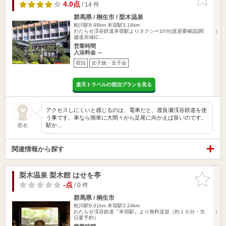
りに追加
4.0点
/ 14 件
群馬県 / 桐生市 / 梨木温泉
粕川駅8.99km
本宿駅3.18km
わたらせ渓谷鉄道本宿駅よりタクシー10分(送迎要確認)関
越道赤城IC…
営業時間
入浴料金 ～
宿泊
女子旅・女子会
楽天トラベルの宿泊プランを見る
アクセスしにくいと感じるのは、電車だと、渡良瀬渓谷鉄道を使
う事です。車なら簡単に大間々から足尾に向かえば良いのです。
駅か…
匿名
関連情報から探す
梨木温泉 梨木館 はせを亭
お気に入
りに追加
-点
/ 0 件
群馬県 / 桐生市
粕川駅9.01km
本宿駅3.24km
わたらせ渓谷鉄道『本宿駅』より無料送迎（約１０分・当
日要予約）