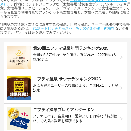
そんな女性のグループ利用にピッタリなのが
「横浜天然温泉SPA EAS（スパ イア
ス）」
。館内にはフォトジェニックな「女性専用 貸切個室プレミアムルーム」を用
意。女性専用リラクセーションルーム「ヴィーナスラウンジ」は女性浴室のロッカ
ーから直通で利用可能でブランケットも女性専用と、女性への気遣いを随所に感じ
る施設です。
粕川駅の女子旅・女子会におすすめの温泉、日帰り温泉、スーパー銭湯の中でも特
に人気があるのは、
YS湯～トピアみどモスパ
、
あいのやまの湯
、
神梅館
などの施
設です。ぜひ一度は足を運んでみてください。
第20回ニフティ温泉年間ランキング2025
全国約2.2万件の中から頂点に選ばれた、2025年の人
気施設は…
ニフティ温泉 サウナランキング2026
おふろ好きユーザーの投票により、全国No.1サウナが
決定！
ニフティ温泉プレミアムクーポン
ノジマモバイル会員向け 通常よりもお得な「特別価
格」で人気の温泉を満喫できる！