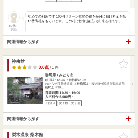
初めての利用です 100円リターン靴箱の鍵を受付に預け料金を払
い番号札をもらいます。この札で飲食(後払い)出来る様です。…
50代～
男性
関連情報から探す
神梅館
お気に入
りに追加
3.0点
/ 1 件
群馬県 / みどり市
粕川駅7.65km
上神梅駅459m
わたらせ渓谷鉄道線 上神梅駅より徒歩5分関越自動車道前
橋ICより50…
営業時間 11:30～16:00
入浴料金 5,000円～
日帰り
女子旅・女子会
関連情報から探す
梨木温泉 梨木館
お気に入