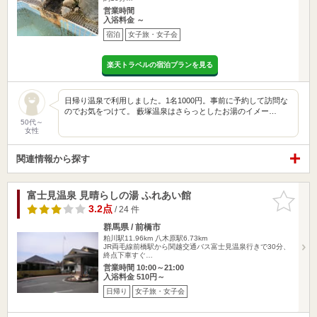
営業時間
入浴料金 ～
宿泊
女子旅・女子会
楽天トラベルの宿泊プランを見る
日帰り温泉で利用しました。1名1000円。事前に予約して訪問な
のでお気をつけて。 藪塚温泉はさらっとしたお湯のイメー…
50代～
女性
関連情報から探す
富士見温泉 見晴らしの湯 ふれあい館
お気に入
りに追加
3.2点
/ 24 件
群馬県 / 前橋市
粕川駅11.96km
八木原駅6.73km
JR両毛線前橋駅から関越交通バス富士見温泉行きで30分、
終点下車すぐ…
営業時間 10:00～21:00
入浴料金 510円～
日帰り
女子旅・女子会