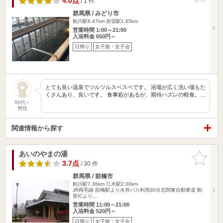
4.0点
/ 1 件
群馬県 / みどり市
粕川駅6.47km
岩宿駅1.65km
営業時間 1:00～21:00
入浴料金 650円～
日帰り
女子旅・女子会
とても良い温泉でツルツルスベスベです。 浴場が広く洗い場もた
くさんあり、良いです。 食事処があるが、期待ハズレの軽食。…
50代～
男性
関連情報から探す
あいのやまの湯
お気に入
りに追加
3.7点
/ 30 件
群馬県 / 前橋市
粕川駅7.36km
江木駅2.00km
JR両毛線 前橋駅より永井バス利用30分北関東自動車道 駒
形ICより…
営業時間 11:00～21:00
入浴料金 520円～
日帰り
女子旅・女子会