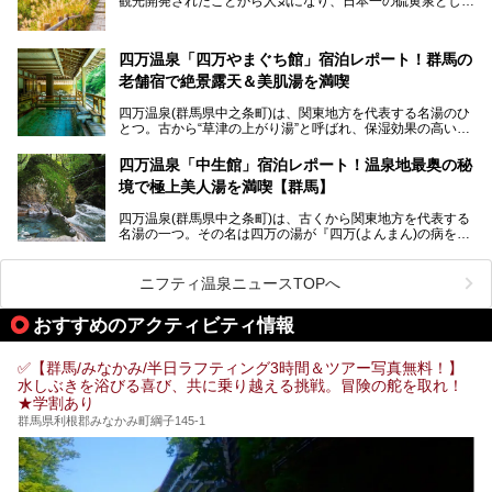
観光開発されたことから人気になり、日本一の硫黄泉として
魅力に焦点を当て、温泉好き、サウナー、そして電車旅好き
も有名な温泉地です。
も必見の、心と体がリフレッシュする水沼ヴィレッジの体験
レポートをお届けします。
万座温泉が何県にあるのか、どんな温泉なのか、知らない方
四万温泉「四万やまぐち館」宿泊レポート！群馬の
も多いかもしれません。
老舗宿で絶景露天＆美肌湯を満喫
そこで筆者である私が実際に行ってみました！万座温泉の楽
しみ方や周辺の観光地を解説します。
四万温泉(群馬県中之条町)は、関東地方を代表する名湯のひ
また、日帰り入浴できる温泉から混浴可能な温泉まで、おす
とつ。古から“草津の上がり湯”と呼ばれ、保湿効果の高い美
すめの入浴施設もご紹介します！
肌湯として有名な存在です。
四万温泉「中生館」宿泊レポート！温泉地最奥の秘
「四万やまぐち館」は、この地を代表する旅館の一つ。日帰
境で極上美人湯を満喫【群馬】
り入浴も可能ですが、やはり宿泊してじっくり楽しむのがベ
スト。今回は筆者自ら宿泊し、人気の絶景露天風呂＆極上美
四万温泉(群馬県中之条町)は、古くから関東地方を代表する
肌湯をはじめ、館内の魅力をたっぷりとご紹介します！
名湯の一つ。その名は四万の湯が『四万(よんまん)の病を癒
す霊泉』であるとする伝説に由来し、現代においても多くの
観光客で賑わう人気温泉地です。
ニフティ温泉ニュースTOPへ
「中生館」は四万温泉最奥に位置し、秘境感漂う老舗宿。泉
質の良さ(特に美人湯効果)に定評があり、知る人ぞ知る穴場
おすすめのアクティビティ情報
的存在です。今回は筆者自ら宿泊し、自慢の温泉をはじめ食
事・客室・共有スペースなど、宿の全貌を徹底紹介します。
✅【群馬/みなかみ/半日ラフティング3時間＆ツアー写真無料！】
水しぶきを浴びる喜び、共に乗り越える挑戦。冒険の舵を取れ！
★学割あり
群馬県利根郡みなかみ町綱子145-1