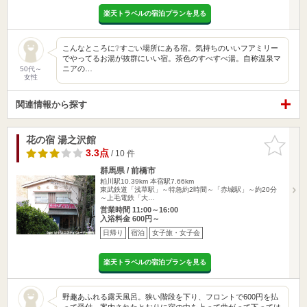
楽天トラベルの宿泊プランを見る
こんなところに❔すごい場所にある宿。気持ちのいいフアミリー
でやってるお湯が抜群にいい宿。茶色のすべすべ湯。自称温泉マ
ニアの…
50代～
女性
関連情報から探す
花の宿 湯之沢館
お気に入
りに追加
3.3点
/ 10 件
群馬県 / 前橋市
粕川駅10.39km
本宿駅7.66km
東武鉄道「浅草駅」～特急約2時間～「赤城駅」～約20分
～上毛電鉄「大…
営業時間 11:00～16:00
入浴料金 600円～
日帰り
宿泊
女子旅・女子会
楽天トラベルの宿泊プランを見る
野趣あふれる露天風呂。狭い階段を下り、フロントで600円を払
って受付。案内されたとおりに宿の中を上って曲がって下っては