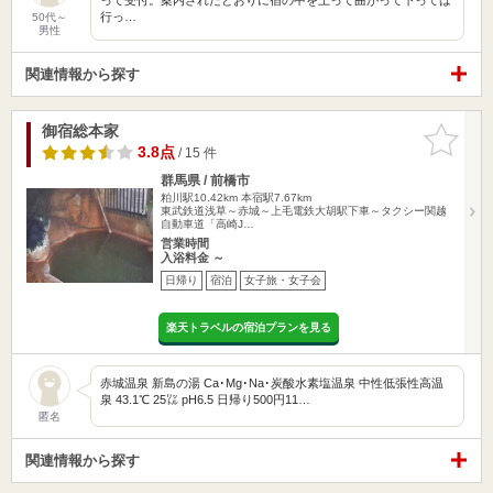
行っ…
50代～
男性
関連情報から探す
御宿総本家
お気に入
りに追加
3.8点
/ 15 件
群馬県 / 前橋市
粕川駅10.42km
本宿駅7.67km
東武鉄道浅草～赤城～上毛電鉄大胡駅下車～タクシー関越
自動車道「高崎J…
営業時間
入浴料金 ～
日帰り
宿泊
女子旅・女子会
楽天トラベルの宿泊プランを見る
赤城温泉 新島の湯 Ca･Mg･Na･炭酸水素塩温泉 中性低張性高温
泉 43.1℃ 25㍑ pH6.5 日帰り500円11…
匿名
関連情報から探す