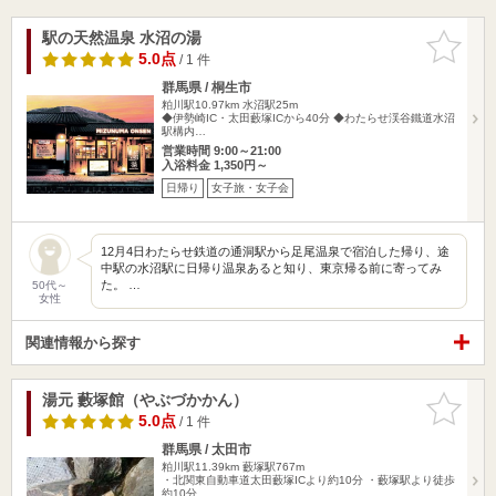
駅の天然温泉 水沼の湯
お気に入
りに追加
5.0点
/ 1 件
群馬県 / 桐生市
粕川駅10.97km
水沼駅25m
◆伊勢崎IC・太田藪塚ICから40分 ◆わたらせ渓谷鐵道水沼
駅構内…
営業時間 9:00～21:00
入浴料金 1,350円～
日帰り
女子旅・女子会
12月4日わたらせ鉄道の通洞駅から足尾温泉で宿泊した帰り、途
中駅の水沼駅に日帰り温泉あると知り、東京帰る前に寄ってみ
た。 …
50代～
女性
関連情報から探す
湯元 藪塚館（やぶづかかん）
お気に入
りに追加
5.0点
/ 1 件
群馬県 / 太田市
粕川駅11.39km
藪塚駅767m
・北関東自動車道太田藪塚ICより約10分 ・藪塚駅より徒歩
約10分…