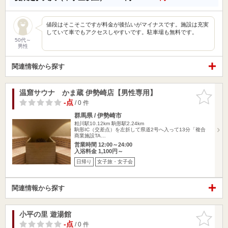
値段はそこそこですが料金が後払いがマイナスです。施設は充実
していて車でもアクセスしやすいです。駐車場も無料です。
50代～
男性
関連情報から探す
温窟サウナ かま蔵 伊勢崎店【男性専用】
お気に入
りに追加
-点
/ 0 件
群馬県 / 伊勢崎市
粕川駅10.12km
駒形駅2.24km
駒形IC（交差点）を左折して県道2号へ入って13分「複合
商業施設TA…
営業時間 12:00～24:00
入浴料金 1,100円～
日帰り
女子旅・女子会
関連情報から探す
小平の里 遊湯館
お気に入
りに追加
-点
/ 0 件