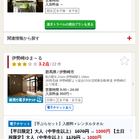
営業時間
入浴料金 ～
宿泊
女子旅・女子会
楽天トラベルの宿泊プランを見る
関連情報から探す
伊勢崎ゆま～る
お気に入
りに追加
3.2点
/ 22 件
群馬県 / 伊勢崎市
粕川駅9.21km
伊勢崎駅1.16km
JR両毛線 伊勢崎駅より徒歩15分北関東自動車道 伊勢崎IC
より国道…
営業時間 9:00～24:00
入浴料金 850円～
日帰り
女子旅・女子会
電子チケットあり
【手ぶらセット】入館料＋レンタルタオル
電子チケット
【平日限定】大人（中学生以上）
1070円
→
1000円
【土日
祝限定】大人（中学生以上）
1170円
→
1000円