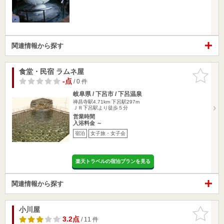
関連情報から探す
食堂・民宿 ラムネ屋
お気に入
りに追加
-点
/ 0 件
岐阜県 / 下呂市 / 下呂温泉
禅昌寺駅4.71km
下呂駅297m
ＪＲ下呂駅より徒歩５分
営業時間
入浴料金 ～
宿泊
女子旅・女子会
楽天トラベルの宿泊プランを見る
関連情報から探す
小川屋
お気に入
りに追加
3.2点
/ 11 件