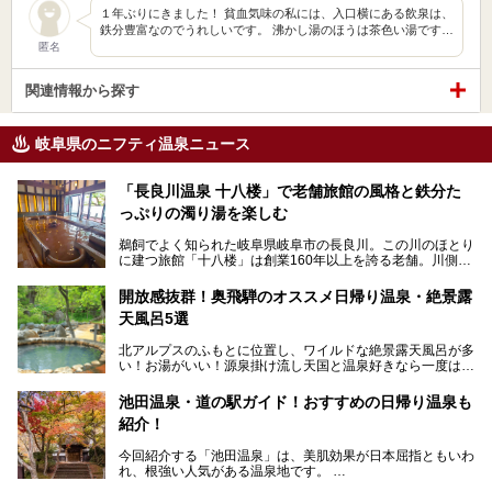
１年ぶりにきました！ 貧血気味の私には、入口横にある飲泉は、
鉄分豊富なのでうれしいです。 沸かし湯のほうは茶色い湯です…
匿名
関連情報から探す
岐阜県のニフティ温泉ニュース
「長良川温泉 十八楼」で老舗旅館の風格と鉄分た
っぷりの濁り湯を楽しむ
鵜飼でよく知られた岐阜県岐阜市の長良川。この川のほとり
に建つ旅館「十八楼」は創業160年以上を誇る老舗。川側の
客室からは長良川を一望、温泉はインパクトのある赤褐色の
濁り湯で、地産地消にこだわった食事も定評があります。
開放感抜群！奥飛騨のオススメ日帰り温泉・絶景露
天風呂5選
そして大浴場は日帰り入浴もできるんですよ。泊まりでも日
帰りでも楽しめる「十八楼」を、周辺の川原町の町並みや、
北アルプスのふもとに位置し、ワイルドな絶景露天風呂が多
岐阜の手仕事に触れる旅とともに楽しんでみてはいかがでし
い！お湯がいい！源泉掛け流し天国と温泉好きなら一度は行
ょう！
きたいと思う岐阜県の奥飛騨温泉郷。
───
池田温泉・道の駅ガイド！おすすめの日帰り温泉も
「平湯温泉」「福地温泉」「新平湯温泉」「栃尾温泉」「新
提供元：岐阜県【PR】
紹介！
穂高温泉」と5つの温泉地を総称して奥飛騨温泉郷と呼びま
この記事は岐阜県のPR記事です。
すが、この中でも気軽に日帰りで楽しめる開放感抜群の露天
今回紹介する「池田温泉」は、美肌効果が日本屈指ともいわ
風呂を5ヶ所ご紹介したいと思います。いずれも素晴らしい
れ、根強い人気がある温泉地です。
温泉ですよ！
岐阜県にあり、名古屋からは日帰りで、東京や大阪からなら