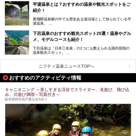
温泉旅として利用することができます。
平湯温泉とは？おすすめの温泉や観光スポットをご
紹介！
池田温泉には道の駅があるなど、温泉、観光、買い物と、さ
まざまな楽しみ方が可能です。
奥飛騨温泉郷の中でも歴史ある湯治場として知られている平
そんな池田温泉の魅力を詳しく紹介していきます！
湯温泉。
岐阜県と長野県を結ぶ安房トンネルの開通以来、東京方面か
らの利用客も増え、ますます賑わいを見せています。そこで
下呂温泉のおすすめ観光スポット25選！温泉やグル
今回は、平湯温泉の観光スポットとおすすめの温泉施設を紹
メ、モデルコースも紹介！
介します。気になる温泉をぜひチェックしてみてください。
下呂温泉は「日本三名泉」の1つにも数えられる国内屈指の
温泉観光スポット。
訪れる際には美肌で知られるお湯とあわせて、当地ならでは
のグルメを楽しんだり、周辺にある名所にも足を伸ばしたり
したいもの。
ニフティ温泉ニュースTOPへ
本記事では、下呂温泉エリアにあるおすすめの観光スポット
おすすめのアクティビティ情報
をご紹介するとともに散策する際のモデルコースもご提案。
下呂温泉観光をたっぷりとガイドします！
キャニオニング ～美しすぎる渓谷でスライダー、滝遊び、飛び込
み、川遊び満喫～写真付き～
岐阜県関市洞戸通元寺318-7