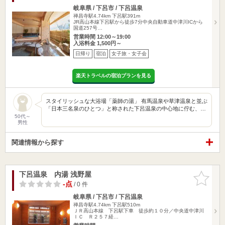
岐阜県 / 下呂市 / 下呂温泉
禅昌寺駅4.74km
下呂駅391m
JR高山本線下呂駅から徒歩7分中央自動車道中津川ICから
国道257号…
営業時間 12:00～19:00
入浴料金 1,500円～
日帰り
宿泊
女子旅・女子会
楽天トラベルの宿泊プランを見る
スタイリッシュな大浴場「薬師の湯」 有馬温泉や草津温泉と並ぶ
「日本三名泉のひとつ」と称された下呂温泉の中心地に佇む、…
50代～
男性
関連情報から探す
下呂温泉 内湯 浅野屋
お気に入
りに追加
-点
/ 0 件
岐阜県 / 下呂市 / 下呂温泉
禅昌寺駅4.74km
下呂駅510m
ＪＲ高山本線 下呂駅下車 徒歩約１０分／中央道中津川
ＩＣ Ｒ２５７経…