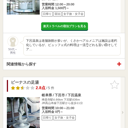
営業時間 12:00～20:00
入浴料金 1,500円～
日帰り
宿泊
女子旅・女子会
楽天トラベルの宿泊プランを見る
下呂温泉は老舗旅館が多いが、くさかべアルメニアは施設は老朽
化しているが、ビュッフェ式の料理は一流👌どれも旨い🙆そして
ア…
50代～
男性
関連情報から探す
ビーナスの足湯
お気に入
りに追加
2.8点
/ 5 件
岐阜県 / 下呂市 / 下呂温泉
禅昌寺駅4.66km
下呂駅436m
JR高山本線下呂駅から徒歩11分
営業時間 10:00～21:00
入浴料金 0円～
日帰り
女子旅・女子会