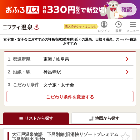
購入済チケットはこちら
ログイン
履歴
メニュー
女子旅・女子会におすすめの禅昌寺駅(岐阜県)近くの温泉、日帰り温泉、スーパー銭湯
おすすめ
1. 都道府県
東海 / 岐阜県
2. 沿線・駅
禅昌寺駅
3. こだわり条件
女子旅・女子会
こだわり条件を変更する
リストから探す
地図から探す
大江戸温泉物語 下呂別館(旧湯快リゾートプレミアム
お気に入
下呂彩朝楽 別館)
りに追加