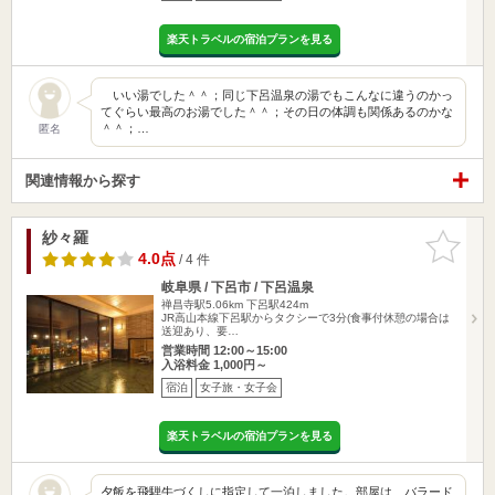
楽天トラベルの宿泊プランを見る
いい湯でした＾＾；同じ下呂温泉の湯でもこんなに違うのかっ
てぐらい最高のお湯でした＾＾；その日の体調も関係あるのかな
＾＾；…
匿名
関連情報から探す
紗々羅
お気に入
りに追加
4.0点
/ 4 件
岐阜県 / 下呂市 / 下呂温泉
禅昌寺駅5.06km
下呂駅424m
JR高山本線下呂駅からタクシーで3分(食事付休憩の場合は
送迎あり、要…
営業時間 12:00～15:00
入浴料金 1,000円～
宿泊
女子旅・女子会
楽天トラベルの宿泊プランを見る
夕飯を飛騨牛づくしに指定して一泊しました。部屋は、バラード