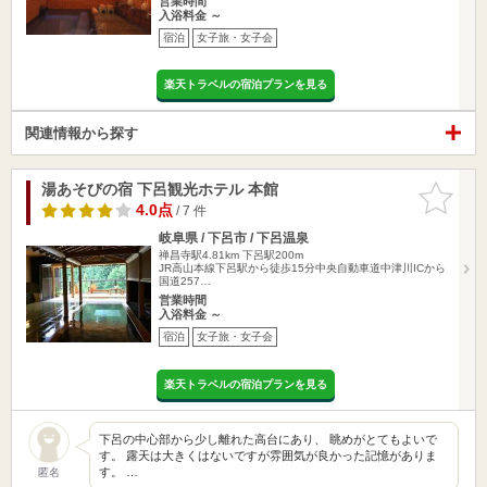
営業時間
入浴料金 ～
宿泊
女子旅・女子会
楽天トラベルの宿泊プランを見る
関連情報から探す
湯あそびの宿 下呂観光ホテル 本館
お気に入
りに追加
4.0点
/ 7 件
岐阜県 / 下呂市 / 下呂温泉
禅昌寺駅4.81km
下呂駅200m
JR高山本線下呂駅から徒歩15分中央自動車道中津川ICから
国道257…
営業時間
入浴料金 ～
宿泊
女子旅・女子会
楽天トラベルの宿泊プランを見る
下呂の中心部から少し離れた高台にあり、 眺めがとてもよいで
す。 露天は大きくはないですが雰囲気が良かった記憶がありま
す。 …
匿名