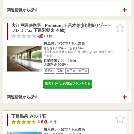
関連情報から探す
大江戸温泉物語 Premium 下呂本館(旧湯快リゾート
お気に入
プレミアム 下呂彩朝楽 本館)
りに追加
-点
/ 0 件
岐阜県 / 下呂市 / 下呂温泉
禅昌寺駅4.85km
下呂駅289m
【車】東海環状自動車道 富加関ICより約1時間10分
中央自…
営業時間 7:00～24:00
入浴料金 900円～
日帰り
宿泊
女子旅・女子会
楽天トラベルの宿泊プランを見る
関連情報から探す
下呂温泉 みのり荘
お気に入
りに追加
4.6点
/ 6 件
岐阜県 / 下呂市 / 下呂温泉