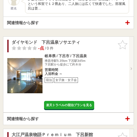
という和室で１２畳あり、二人旅には広くて快適でした。部屋風
呂は普…
匿名
関連情報から探す
ダイヤモンド 下呂温泉ソサエティ
お気に入
りに追加
-点
/ 0 件
岐阜県 / 下呂市 / 下呂温泉
禅昌寺駅5.35km
下呂駅345m
下呂駅から徒歩にて約８分
営業時間
入浴料金 ～
宿泊
女子旅・女子会
楽天トラベルの宿泊プランを見る
関連情報から探す
大江戸温泉物語Ｐｒｅｍｉｕｍ 下呂新館
お気に入