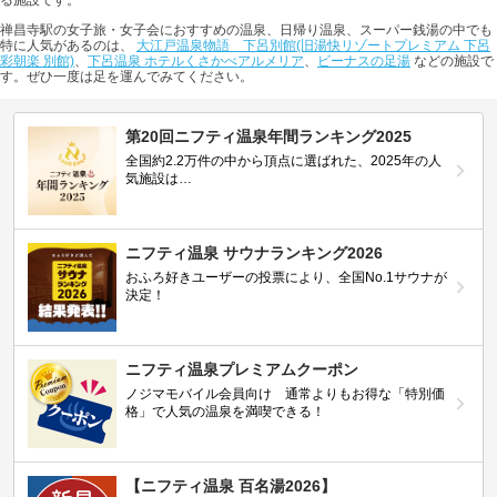
る施設です。
禅昌寺駅の女子旅・女子会におすすめの温泉、日帰り温泉、スーパー銭湯の中でも
特に人気があるのは、
大江戸温泉物語 下呂別館(旧湯快リゾートプレミアム 下呂
彩朝楽 別館)
、
下呂温泉 ホテルくさかべアルメリア
、
ビーナスの足湯
などの施設で
す。ぜひ一度は足を運んでみてください。
第20回ニフティ温泉年間ランキング2025
全国約2.2万件の中から頂点に選ばれた、2025年の人
気施設は…
ニフティ温泉 サウナランキング2026
おふろ好きユーザーの投票により、全国No.1サウナが
決定！
ニフティ温泉プレミアムクーポン
ノジマモバイル会員向け 通常よりもお得な「特別価
格」で人気の温泉を満喫できる！
【ニフティ温泉 百名湯2026】