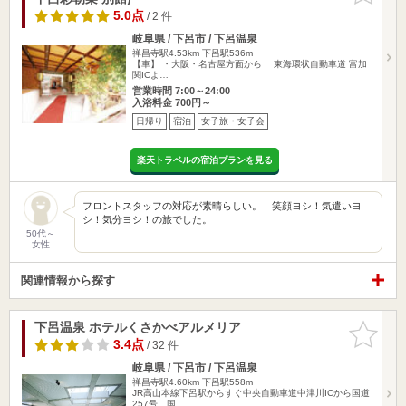
5.0点
/ 2 件
岐阜県 / 下呂市 / 下呂温泉
禅昌寺駅4.53km
下呂駅536m
【車】 ・大阪・名古屋方面から 東海環状自動車道 富加
関ICよ…
営業時間 7:00～24:00
入浴料金 700円～
日帰り
宿泊
女子旅・女子会
楽天トラベルの宿泊プランを見る
フロントスタッフの対応が素晴らしい。 笑顔ヨシ！気遣いヨ
シ！気分ヨシ！の旅でした。
50代～
女性
関連情報から探す
下呂温泉 ホテルくさかべアルメリア
お気に入
りに追加
3.4点
/ 32 件
岐阜県 / 下呂市 / 下呂温泉
禅昌寺駅4.60km
下呂駅558m
JR高山本線下呂駅からすぐ中央自動車道中津川ICから国道
257号、国…