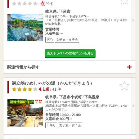
りに追加
-点
/ 0 件
岐阜県 / 下呂市
禅昌寺駅5.54km
下呂駅1.07km
ＪＲ下呂駅よりお車にて約5分/中央道 中津川ＩＣより約6
0分/東海北…
営業時間
入浴料金 ～
宿泊
女子旅・女子会
楽天トラベルの宿泊プランを見る
関連情報から探す
巌立峡ひめしゃがの湯（かんだてきょう）
お気に入
りに追加
4.1点
/ 41 件
岐阜県 / 下呂市小坂町 / 下島温泉
禅昌寺駅11.94km
飛騨小坂駅6.82km
JR高山本線飛騨小坂駅から濃飛バス鹿山行きで15分、ひめ
しゃがの湯下…
営業時間 10:30～21:00
入浴料金 900円～
日帰り
女子旅・女子会