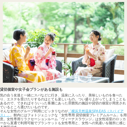
貸切個室や女子会プランがある施設も
気の合う友達と一緒にスパなどに行き、温泉に入ったり、美味しいものを食べた
り、エステを受けたりするのはとても楽しいもの。つい盛り上がってしまうことも
あるので、できればそういった客層にあった雰囲気の施設や貸切の個室が用意され
ているところ選びたいものです。
そんな女性のグループ利用にピッタリなのが
「横浜天然温泉SPA EAS（スパ イア
ス）」
。館内にはフォトジェニックな「女性専用 貸切個室プレミアムルーム」を用
意。女性専用リラクセーションルーム「ヴィーナスラウンジ」は女性浴室のロッカ
ーから直通で利用可能でブランケットも女性専用と、女性への気遣いを随所に感じ