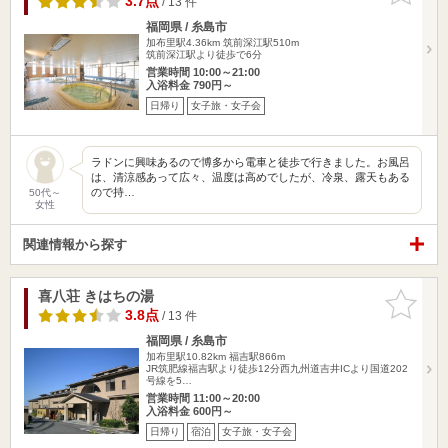
3.7点
/ 13 件
福岡県 / 糸島市
加布里駅4.36km
筑前深江駅510m
筑前深江駅より徒歩で6分
営業時間 10:00～21:00
入浴料金 790円～
日帰り
女子旅・女子会
ラドンに興味あるので博多から電車と徒歩で行きました。お風呂
は、清涼感あって広々、温度は高めでしたが、冷泉、露天もある
ので持…
50代～
女性
関連情報から探す
喜八荘 きはちの湯
お気に入
りに追加
3.8点
/ 13 件
福岡県 / 糸島市
加布里駅10.82km
福吉駅866m
JR筑肥線福吉駅より徒歩12分西九州道吉井ICより国道202
号線を5…
営業時間 11:00～20:00
入浴料金 600円～
日帰り
宿泊
女子旅・女子会