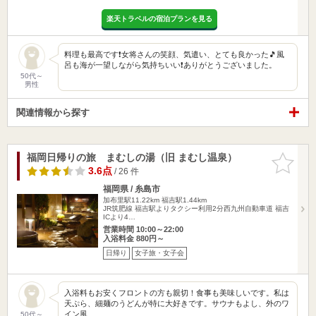
楽天トラベルの宿泊プランを見る
料理も最高です❗女将さんの笑顔、気遣い、とても良かった🎵風
呂も海が一望しながら気持ちいい❗ありがとうございました。
50代～
男性
関連情報から探す
福岡日帰りの旅 まむしの湯（旧 まむし温泉）
お気に入
りに追加
3.6点
/ 26 件
福岡県 / 糸島市
加布里駅11.22km
福吉駅1.44km
JR筑肥線 福吉駅よりタクシー利用2分西九州自動車道 福吉
ICより4…
営業時間 10:00～22:00
入浴料金 880円～
日帰り
女子旅・女子会
入浴料もお安くフロントの方も親切！食事も美味しいです。私は
天ぷら、細麺のうどんが特に大好きです。サウナもよし、外のワ
イン風…
50代～