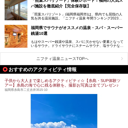
「照葉スパリゾート」体験レポート！福岡の人気ス
パ施設を徹底紹介【完全保存版】
そこで今回は、ニフティ温泉ライターである筆者が現地訪
問。週替わりで男女入替制の温泉・サウナや岩盤浴・VIPル
「照葉スパリゾート」(福岡県福岡市)は、県内でも屈指の人
ーム・併設するレストランを体験し、それらの全貌を徹底紹
気を誇る温浴施設。「ニフティ温泉 年間ランキング2023」
介します！
では福岡県総合第３位を獲得し、平日・土日を問わず多くの
常連客で賑わっています。
福岡県でサウナがオススメの温泉・スパ・スーパー
銭湯10選
そこで今回は、ニフティ温泉ライターである筆者が現地体
験。超人気の岩盤房(岩盤浴)をはじめ、スパ＆サウナ・アミ
もはやスーパー銭湯や温泉、スパに欠かせない要素となって
ューズメント・宿泊施設・グルメ・その他施設まで、多彩な
いるサウナ。ドライサウナにスチームサウナ、塩サウナな
る全貌と魅力を徹底紹介します！
ど、いくつか異なるタイプが楽しめたり、水風呂や外気浴ス
ペース、ロウリュウなど、心ゆくまで楽しむためのサービス
が充実した施設も多くみられます。
ニフティ温泉ニュースTOPへ
今回はそんなサウナにこだわった、福岡県内のオススメ温
泉・銭湯・スパを10件紹介したいと思います！
おすすめのアクティビティ情報
子供から大人まで楽しめるアクティビティ☆【糸島・SUP体験ツ
アー】糸島の海で心に残る体験を。撮影お写真は全てプレゼン♪
福岡県糸島市二丈吉井3515-10