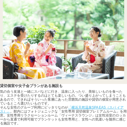
貸切個室や女子会プランがある施設も
気の合う友達と一緒にスパなどに行き、温泉に入ったり、美味しいものを食べた
り、エステを受けたりするのはとても楽しいもの。つい盛り上がってしまうことも
あるので、できればそういった客層にあった雰囲気の施設や貸切の個室が用意され
ているところ選びたいものです。
そんな女性のグループ利用にピッタリなのが
「横浜天然温泉SPA EAS（スパ イア
ス）」
。館内にはフォトジェニックな「女性専用 貸切個室プレミアムルーム」を用
意。女性専用リラクセーションルーム「ヴィーナスラウンジ」は女性浴室のロッカ
ーから直通で利用可能でブランケットも女性専用と、女性への気遣いを随所に感じ
る施設です。