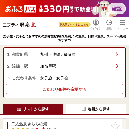
購入済チケットはこちら
ログイン
履歴
メニュー
女子旅・女子会におすすめの加布里駅(福岡県)近くの温泉、日帰り温泉、スーパー銭湯
おすすめ
1. 都道府県
九州・沖縄 / 福岡県
2. 沿線・駅
加布里駅
3. こだわり条件
女子旅・女子会
こだわり条件を変更する
リストから探す
地図から探す
二丈温泉きららの湯
お気に入
りに追加