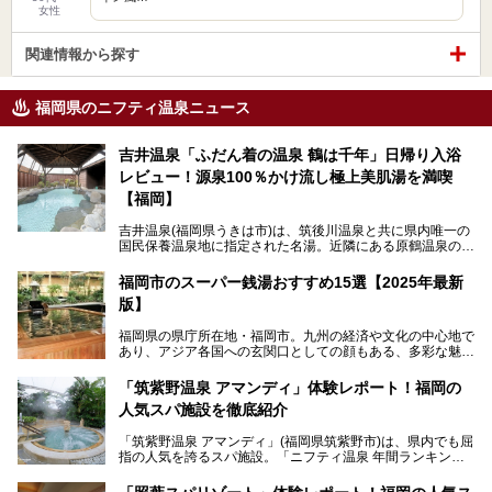
女性
関連情報から探す
福岡県のニフティ温泉ニュース
吉井温泉「ふだん着の温泉 鶴は千年」日帰り入浴
レビュー！源泉100％かけ流し極上美肌湯を満喫
【福岡】
吉井温泉(福岡県うきは市)は、筑後川温泉と共に県内唯一の
国民保養温泉地に指定された名湯。近隣にある原鶴温泉の観
光地風情と異なり、長閑な田園地帯に佇む小さな温泉地で
す。
福岡市のスーパー銭湯おすすめ15選【2025年最新
版】
「ふだん着の温泉 鶴は千年」は、吉井温泉にある日帰り入
浴施設。源泉100％かけ流しの極上美肌湯を楽しめ、近隣の
福岡県の県庁所在地・福岡市。九州の経済や文化の中心地で
住民や温泉ファンに愛され続けています。今回は筆者自ら日
あり、アジア各国への玄関口としての顔もある、多彩な魅力
帰り入浴し、自慢の温泉を中心に詳細レビューします！
をもつ大都市です。
「筑紫野温泉 アマンディ」体験レポート！福岡の
そんな福岡市は、スーパー銭湯も多種多彩。玄界灘を眺めら
人気スパ施設を徹底紹介
れるリゾート気分満点のスーパー銭湯から、繁華街近くのレ
トロな銭湯、泉質自慢の天然温泉まで、福岡市で行ってみた
「筑紫野温泉 アマンディ」(福岡県筑紫野市)は、県内でも屈
いスーパー銭湯を一挙ご紹介します。
指の人気を誇るスパ施設。「ニフティ温泉 年間ランキング2
022」では、福岡県岩盤浴部門第１位を獲得。いつも多くの
入浴客で賑わっています。