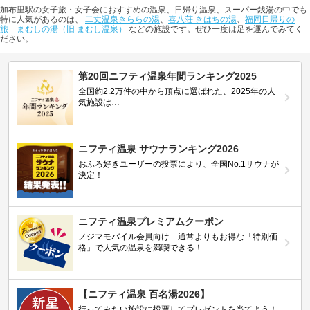
加布里駅の女子旅・女子会におすすめの温泉、日帰り温泉、スーパー銭湯の中でも
特に人気があるのは、
二丈温泉きららの湯
、
喜八荘 きはちの湯
、
福岡日帰りの
旅 まむしの湯（旧 まむし温泉）
などの施設です。ぜひ一度は足を運んでみてく
ださい。
第20回ニフティ温泉年間ランキング2025
全国約2.2万件の中から頂点に選ばれた、2025年の人
気施設は…
ニフティ温泉 サウナランキング2026
おふろ好きユーザーの投票により、全国No.1サウナが
決定！
ニフティ温泉プレミアムクーポン
ノジマモバイル会員向け 通常よりもお得な「特別価
格」で人気の温泉を満喫できる！
【ニフティ温泉 百名湯2026】
行ってみたい施設に投票してプレゼントを当てよう！