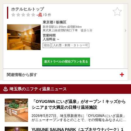
ホテルヒルトップ
お気に入
りに追加
-点
/ 0 件
東京都 / 板橋区
新井宿駅11.95km
成増駅88m
東武東上線成増駅南口下車 徒歩１分
営業時間
入浴料金 ～
宿泊
入れ墨・刺青・タトゥー可
楽天トラベルの宿泊プランを見る
関連情報から探す
埼玉県のニフティ温泉ニュース
「OYUGIWA にいざ温泉」がオープン！キッズから
シニアまで大満足の日帰り温浴施設
2026年5月27日、埼玉県新座市に「OYUGIWA にいざ温泉」
がニューオープンするとのことで、その情報をみなさんにい
ち早くお伝えしようとひと足お先に取材訪問。
YUBUNE SAUNA PARK（ユブネサウナパーク）1