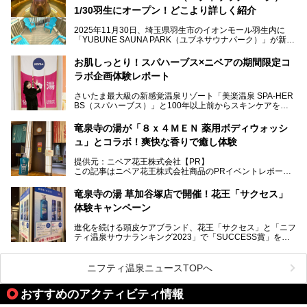
メインとなる黒湯の天然温泉や本格的なサウナをはじめ、4
1/30羽生にオープン！どこより詳しく紹介
種類のリラックスルームやお食事処、他施設とは一線を画す
キッズコーナーなど、施設の隅々までたっぷりとチェックし
2025年11月30日、埼玉県羽生市のイオンモール羽生内に
てきました！
「YUBUNE SAUNA PARK（ユブネサウナパーク）」が新規
オープン！
お肌しっとり！スパハーブス×ニベアの期間限定コ
今年の4月1日から楽久屋グループの一員となった「湯舞音
ラボ企画体験レポート
（ユブネ）」が新ブランド「YUBUNE SAUNA PARK」を立
ち上げました。
さいたま最大級の新感覚温泉リゾート「美楽温泉 SPA-HER
湯舞音らしいサウナにこだわった遊び心満点の"銭湯×屋外サ
BS（スパハーブス）」と100年以上前からスキンケアを考
ウナ"施設で、男女別のお風呂のほか、水着やサウナ着で楽
案してきた「ニベア」が、期間限定でコラボ企画を開催中。
しめる男女共用屋外サウナや飲食できるととのいスペースな
読者モデルやインスタグラマーとして活躍している、美容＆
ど、ユニークなポイントがいっぱい！
竜泉寺の湯が「８ｘ４ＭＥＮ 薬用ボディウォッシ
スパ大好きの畑瀬愛さんと取材してきました。
オープン前取材に行ってきましたので、早速どこより詳しく
ュ」とコラボ！爽快な香りで癒し体験
紹介しちゃいます！
───
提供元：ニベア花王株式会社【PR】
提供元：ニベア花王株式会社【PR】
この記事はニベア花王株式会社商品のPRイベントレポート
この記事はニベア花王株式会社商品のPRイベントレポート
記事です。
記事です。
竜泉寺の湯 草加谷塚店で開催！花王「サクセス」
ーーー
体験キャンペーン
注目のボディウォッシュアイテム「８ｘ４ＭＥＮ 薬用ボデ
ィウォッシュ」と「ニフティ温泉年間ランキング2021」で
進化を続ける頭皮ケアブランド、花王「サクセス」と「ニフ
全国総合2位にランクインした人気温浴施設「竜泉寺の湯 草
ティ温泉サウナランキング2023」で「SUCCESS賞」を獲
加谷塚店」がコラボイベントを期間限定で開催中ということ
得した人気温浴施設「竜泉寺の湯 草加谷塚店」がコラボイ
で早速訪問！
ベントを開催。
気になるその内容をチェックしてきました！
ニフティ温泉ニュースTOPへ
早速訪問し、気になるその内容を取材してきました！
おすすめのアクティビティ情報
───
提供元：花王株式会社【PR】