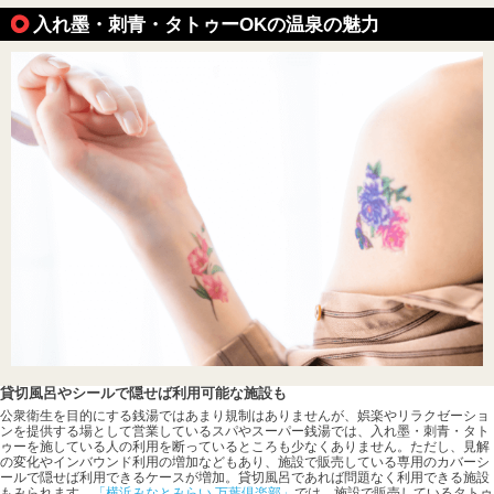
入れ墨・刺青・タトゥーOKの温泉の魅力
貸切風呂やシールで隠せば利用可能な施設も
公衆衛生を目的にする銭湯ではあまり規制はありませんが、娯楽やリラクゼーショ
ンを提供する場として営業しているスパやスーパー銭湯では、入れ墨・刺青・タト
ゥーを施している人の利用を断っているところも少なくありません。ただし、見解
の変化やインバウンド利用の増加などもあり、施設で販売している専用のカバーシ
ールで隠せば利用できるケースが増加。貸切風呂であれば問題なく利用できる施設
もみられます。
「横浜みなとみらい 万葉倶楽部」
では、施設で販売しているタトゥ