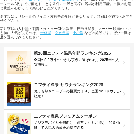
ーシール2枚までで覆えることを条件に一般と同様に浴場が利用可能。自慢のお湯
と眺望を心ゆくまで楽しむことができます。
※施設によりシールのサイズ・枚数等の制限が異なります。詳細は各施設へお問合
せください。
新井宿駅の入れ墨・刺青・タトゥーOKの温泉、日帰り温泉、スーパー銭湯の中で
も特に人気があるのは、
十條湯
、
タカラ湯
、
小松湯
などの施設です。ぜひ一度は
足を運んでみてください。
第20回ニフティ温泉年間ランキング2025
全国約2.2万件の中から頂点に選ばれた、2025年の人
気施設は…
ニフティ温泉 サウナランキング2026
おふろ好きユーザーの投票により、全国No.1サウナが
決定！
ニフティ温泉プレミアムクーポン
ノジマモバイル会員向け 通常よりもお得な「特別価
格」で人気の温泉を満喫できる！