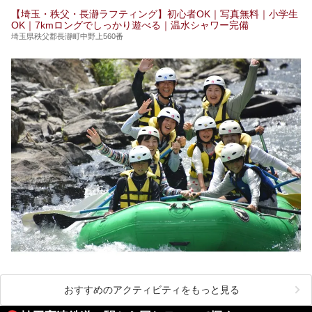
この記事は花王株式会社商品のPRイベントレポート記事で
【埼玉・秩父・長瀞ラフティング】初心者OK｜写真無料｜小学生
す。
OK｜7kmロングでしっかり遊べる｜温水シャワー完備
埼玉県秩父郡長瀞町中野上560番
おすすめのアクティビティをもっと見る