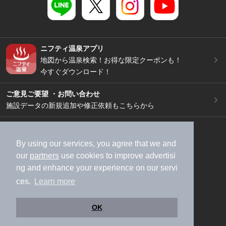
ニフティ温泉アプリ
地図から温泉検索！お得な限定クーポンも！
今すぐダウンロード！
ご意見ご要望 ・お問い合わせ
施設データの新規追加や修正依頼もこちらから
スマートフォン
/
PC
加盟店募集（資料請求）
広告出稿のご案内
By using our services, you agree that we and
our
partners
use cookies to improve advertisi
利用規約
ライフスタイルMEMBERS+規約
ng and enhance your experience on our servi
特定商取引法に基づく表記
ヘルプ
採用情報
ces.
Learn more
運営会社
個人情報保護ポリシー
©NIFTY Lifestyle Co., Ltd.
OK