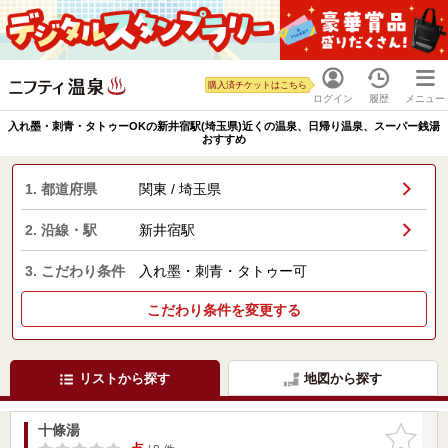
購入済チケットはこちら
ログイン
履歴
メニュー
入れ墨・刺青・タトゥーOKの新井宿駅(埼玉県)近くの温泉、日帰り温泉、スーパー銭湯
おすすめ
1. 都道府県
関東 / 埼玉県
2. 沿線・駅
新井宿駅
3. こだわり条件
入れ墨・刺青・タトゥー可
こだわり条件を変更する
リストから探す
地図から探す
十條湯
お気に入
りに追加