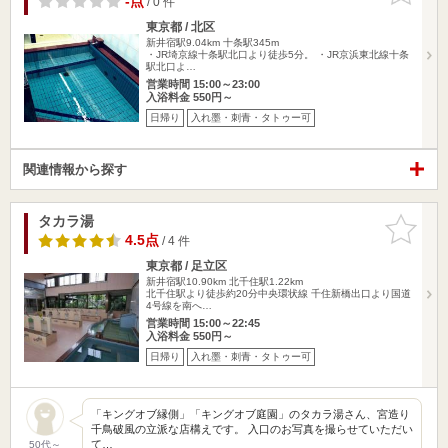
-点
/ 0 件
東京都 / 北区
新井宿駅9.04km
十条駅345m
・JR埼京線十条駅北口より徒歩5分。 ・JR京浜東北線十条
駅北口よ…
営業時間 15:00～23:00
入浴料金 550円～
日帰り
入れ墨・刺青・タトゥー可
関連情報から探す
タカラ湯
お気に入
りに追加
4.5点
/ 4 件
東京都 / 足立区
新井宿駅10.90km
北千住駅1.22km
北千住駅より徒歩約20分中央環状線 千住新橋出口より国道
4号線を南へ…
営業時間 15:00～22:45
入浴料金 550円～
日帰り
入れ墨・刺青・タトゥー可
「キングオブ縁側」「キングオブ庭園」のタカラ湯さん、宮造り
千鳥破風の立派な店構えです。 入口のお写真を撮らせていただい
て…
50代～