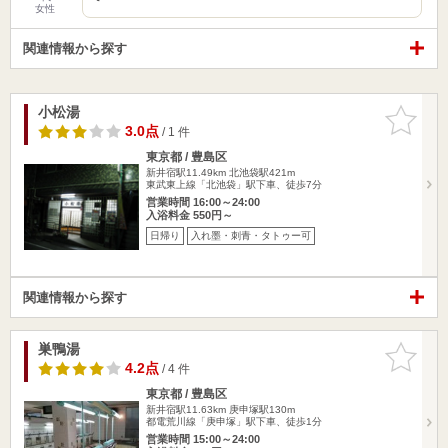
女性
関連情報から探す
小松湯
お気に入
りに追加
3.0点
/ 1 件
東京都 / 豊島区
新井宿駅11.49km
北池袋駅421m
東武東上線「北池袋」駅下車、徒歩7分
営業時間 16:00～24:00
入浴料金 550円～
日帰り
入れ墨・刺青・タトゥー可
関連情報から探す
巣鴨湯
お気に入
りに追加
4.2点
/ 4 件
東京都 / 豊島区
新井宿駅11.63km
庚申塚駅130m
都電荒川線「庚申塚」駅下車、徒歩1分
営業時間 15:00～24:00